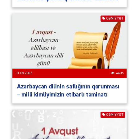
CƏMIYYƏT
01.08.2026
4405
Azərbaycan dilinin saflığının qorunması
– milli kimliyimizin etibarlı təminatı
CƏMIYYƏT