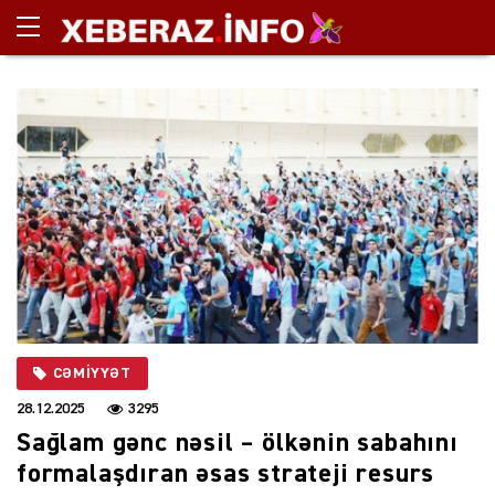
CƏMIYYƏT
28.12.2025
3295
Sağlam gənc nəsil – ölkənin sabahını
formalaşdıran əsas strateji resurs