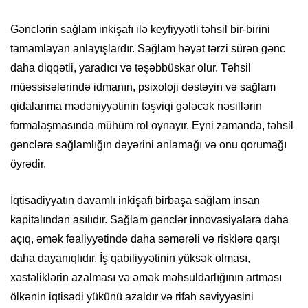
Gənclərin sağlam inkişafı ilə keyfiyyətli təhsil bir-birini
tamamlayan anlayışlardır. Sağlam həyat tərzi sürən gənc
daha diqqətli, yaradıcı və təşəbbüskar olur. Təhsil
müəssisələrində idmanın, psixoloji dəstəyin və sağlam
qidalanma mədəniyyətinin təşviqi gələcək nəsillərin
formalaşmasında mühüm rol oynayır. Eyni zamanda, təhsil
gənclərə sağlamlığın dəyərini anlamağı və onu qorumağı
öyrədir.
İqtisadiyyatın davamlı inkişafı birbaşa sağlam insan
kapitalından asılıdır. Sağlam gənclər innovasiyalara daha
açıq, əmək fəaliyyətində daha səmərəli və risklərə qarşı
daha dayanıqlıdır. İş qabiliyyətinin yüksək olması,
xəstəliklərin azalması və əmək məhsuldarlığının artması
ölkənin iqtisadi yükünü azaldır və rifah səviyyəsini