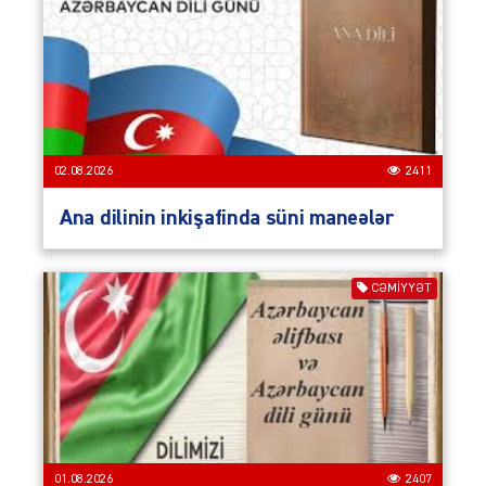
02.08.2026
2411
Ana dilinin inkişafinda süni maneələr
CƏMIYYƏT
01.08.2026
2407