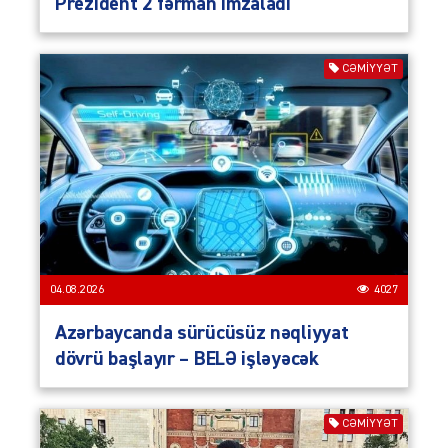
Prezident 2 fərman imzaladı
CƏMIYYƏT
04.08.2026
4027
Azərbaycanda sürücüsüz nəqliyyat
dövrü başlayır – BELƏ işləyəcək
CƏMIYYƏT