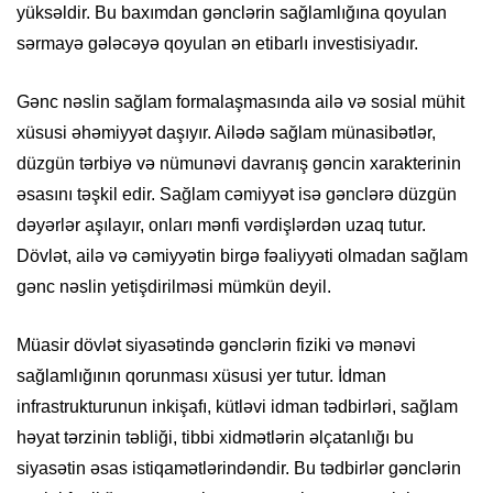
yüksəldir. Bu baxımdan gənclərin sağlamlığına qoyulan
sərmayə gələcəyə qoyulan ən etibarlı investisiyadır.
Gənc nəslin sağlam formalaşmasında ailə və sosial mühit
xüsusi əhəmiyyət daşıyır. Ailədə sağlam münasibətlər,
düzgün tərbiyə və nümunəvi davranış gəncin xarakterinin
əsasını təşkil edir. Sağlam cəmiyyət isə gənclərə düzgün
dəyərlər aşılayır, onları mənfi vərdişlərdən uzaq tutur.
Dövlət, ailə və cəmiyyətin birgə fəaliyyəti olmadan sağlam
gənc nəslin yetişdirilməsi mümkün deyil.
Müasir dövlət siyasətində gənclərin fiziki və mənəvi
sağlamlığının qorunması xüsusi yer tutur. İdman
infrastrukturunun inkişafı, kütləvi idman tədbirləri, sağlam
həyat tərzinin təbliği, tibbi xidmətlərin əlçatanlığı bu
siyasətin əsas istiqamətlərindəndir. Bu tədbirlər gənclərin