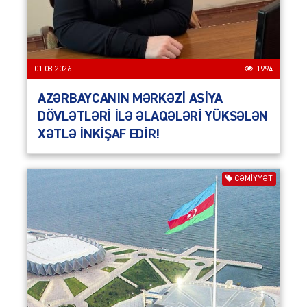
01.08.2026
1994
AZƏRBAYCANIN MƏRKƏZİ ASİYA
DÖVLƏTLƏRİ İLƏ ƏLAQƏLƏRİ YÜKSƏLƏN
XƏTLƏ İNKİŞAF EDİR!
CƏMIYYƏT