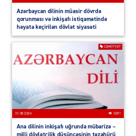
Azərbaycan dilinin müasir dövrdə
qorunması və inkişafı istiqamətində
həyata keçirilən dövlət siyasəti
CƏMIYYƏT
01.08.2026
3281
Ana dilinin inkişafı uğrunda mübarizə –
milli dövlətçilik düşüncəsinin təzahürü