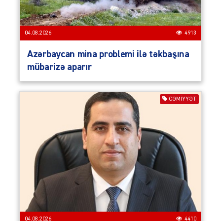
04.08.2026
4913
Azərbaycan mina problemi ilə təkbaşına
mübarizə aparır
CƏMIYYƏT
04.08.2026
4410