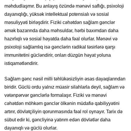
məhdudlaşmır. Bu anlayış özündə mənəvi saflığı, psixoloji
dayanıqlığı, yüksək intellektual potensialı və sosial
məsuliyyəti birləşdirir. Fiziki cəhətdən sağlam gənclər
əmək bazarında daha məhsuldar, hərbi baxımdan daha
hazırlıqlı və sosial həyatda daha fəal olurlar. Mənəvi və
psixoloji sağlamlıq isə gənclərin radikal təsirlərə qarşı
immunitetini gücləndirir, onları düzgün həyat yoluna
istiqamətləndirir.
Sağlam gənc nəsil milli təhlükəsizliyin əsas dayaqlarından
biridir. Güclü ordu yalnız müasir silahlarla deyil, sağlam və
vətənpərvər gənclərlə formalaşır. Fiziki və mənəvi
cəhətdən möhkəm gənclər ölkənin müdafiə qabiliyyətini
artırır, dövlətçiliyin qorunmasında fəal rol oynayır. Tarix də
sübut edir ki, gəncliyinə yatırım edən dövlətlər daha
dayanıqlı və güclü olurlar.