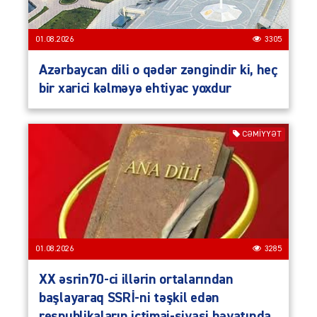
01.08.2026
3305
Azərbaycan dili o qədər zəngindir ki, heç
bir xarici kəlməyə ehtiyac yoxdur
CƏMIYYƏT
01.08.2026
3285
XX əsrin70-ci illərin ortalarından
başlayaraq SSRİ-ni təşkil edən
respublikaların ictimai-siyasi həyatında