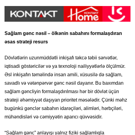
Sağlam gənc nəsil – ölkənin sabahını
formalaşdıran
əsas strateji resurs
Dövlətlərin uzunmüddətli inkişafı təkcə təbii sərvətlər,
iqtisadi göstəricilər və ya texnoloji nailiyyətlərlə ölçülmür.
Əsl inkişafın təməlində insan amili, xüsusilə də sağlam,
savadlı və vətənpərvər gənc nəsil dayanır. Bu baxımdan
sağlam gəncliyin formalaşdırılması hər bir dövlət üçün
strateji əhəmiyyət daşıyan prioritet məsələdir. Çünki məhz
bugünkü gənclər sabahın idarəçiləri, alimləri, hərbçiləri,
mühəndisləri və cəmiyyətin aparıcı qüvvəsidir.
“Sağlam gənc” anlayışı yalnız fiziki sağlamlıqla