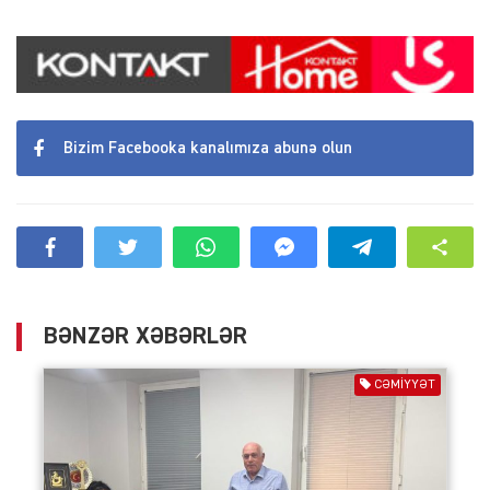
Bizim Facebooka kanalımıza abunə olun
BƏNZƏR XƏBƏRLƏR
CƏMIYYƏT