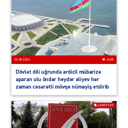
03.08.2026
2408
Dövlət dili uğrunda ardicil mübarizə
aparan ulu öndər heydər əliyev hər
zaman cəsarətli mövqe nümayiş etdirib
CƏMIYYƏT