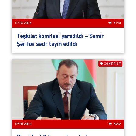
07.08.2026
3794
Təşkilat komitəsi yaradıldı – Samir
Şərifov sədr təyin edildi
CƏMIYYƏT
07.08.2026
5492