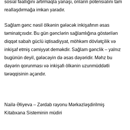
sosial fəallığını artırmaqla yanaşı, onların potensialını tam
reallaşdırmağa imkan yaradır.
Sağlam gənc nəsil ölkənin gələcək inkişafının əsas
təminatçısıdır. Bu gün gənclərin sağlamlığına göstərilən
diqqət sabah güclü iqtisadiyyat, möhkəm dövlətçilik və
inkişaf etmiş cəmiyyət deməkdir. Sağlam gənclik – yalnız
bugünün deyil, gələcəyin də əsas dəyəridir. Məhz bu
dəyərin qorunması və inkişafı ölkənin uzunmüddətli
tərəqqisinin açarıdır.
Nailə Əliyeva – Zərdab rayonu Mərkəzləşdirilmiş
Kitabxana Sisteminin müdiri