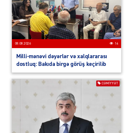
08.08.2026
14
Milli-mənəvi dəyərlər və xalqlararası
dostluq: Bakıda birgə görüş keçirilib
CƏMIYYƏT