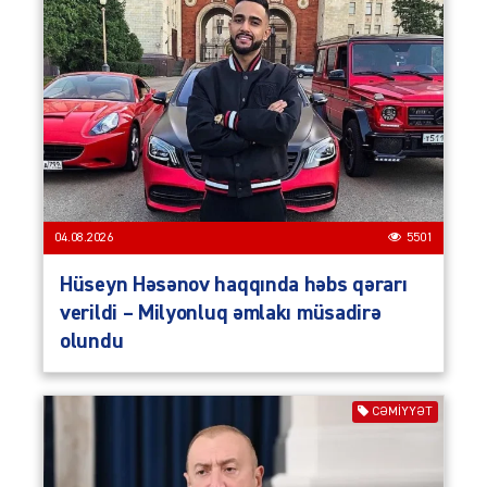
04.08.2026
5501
Hüseyn Həsənov haqqında həbs qərarı
verildi – Milyonluq əmlakı müsadirə
olundu
CƏMIYYƏT