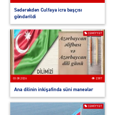
Sədərəkdən Culfaya icra başçısı
göndərildi
CƏMIYYƏT
03.08.2026
2387
Ana dilinin inkişafinda süni maneələr
CƏMIYYƏT