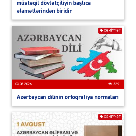
müstəqil dövlətçiliyin başlıca
əlamətlərindən biridir
CƏMIYYƏT
03.08.2026
3291
Azərbaycan dilinin orfoqrafiya normaları
CƏMIYYƏT