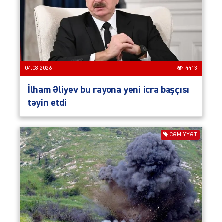
04.08.2026
4413
İlham Əliyev bu rayona yeni icra başçısı
təyin etdi
CƏMIYYƏT