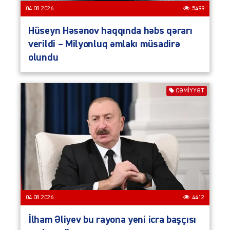
04.08.2026
5499
Hüseyn Həsənov haqqında həbs qərarı
verildi – Milyonluq əmlakı müsadirə
olundu
CƏMIYYƏT
04.08.2026
4412
İlham Əliyev bu rayona yeni icra başçısı