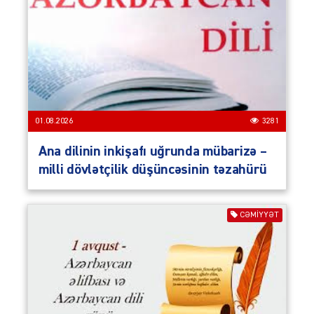
01.08.2026
3281
Ana dilinin inkişafı uğrunda mübarizə –
milli dövlətçilik düşüncəsinin təzahürü
CƏMIYYƏT