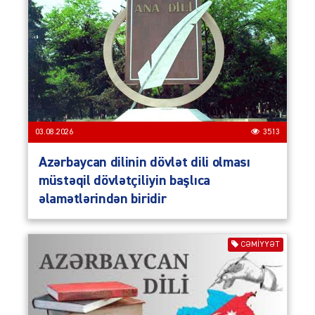
03.08.2026
3513
Azərbaycan dilinin dövlət dili olması
müstəqil dövlətçiliyin başlıca
əlamətlərindən biridir
CƏMIYYƏT