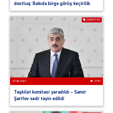
dostluq: Bakıda birgə görüş keçirilib
CƏMIYYƏT
07.08.2026
3793
Təşkilat komitəsi yaradıldı – Samir
Şərifov sədr təyin edildi