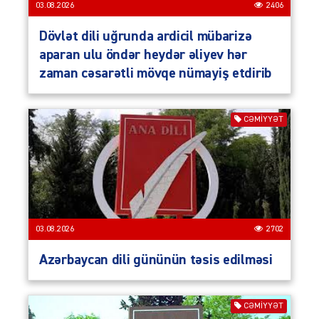
03.08.2026
2406
Dövlət dili uğrunda ardicil mübarizə
aparan ulu öndər heydər əliyev hər
zaman cəsarətli mövqe nümayiş etdirib
CƏMIYYƏT
03.08.2026
2702
Azərbaycan dili gününün təsis edilməsi
CƏMIYYƏT