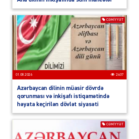
CƏMIYYƏT
01.08.2026
2407
Azərbaycan dilinin müasir dövrdə
qorunması və inkişafı istiqamətində
həyata keçirilən dövlət siyasəti
CƏMIYYƏT