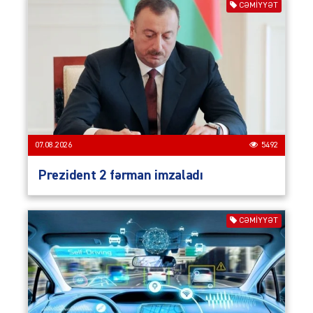
CƏMIYYƏT
07.08.2026
5492
Prezident 2 fərman imzaladı
CƏMIYYƏT