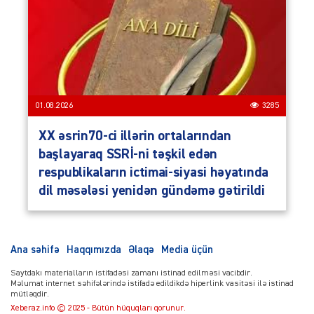
01.08.2026
3285
XX əsrin70-ci illərin ortalarından
başlayaraq SSRİ-ni təşkil edən
respublikaların ictimai-siyasi həyatında
dil məsələsi yenidən gündəmə gətirildi
Ana səhifə
Haqqımızda
Əlaqə
Media üçün
Saytdakı materialların istifadəsi zamanı istinad edilməsi vacibdir.
Məlumat internet səhifələrində istifadə edildikdə hiperlink vasitəsi ilə istinad
mütləqdir.
Xeberaz.info © 2025 - Bütün hüquqları qorunur.