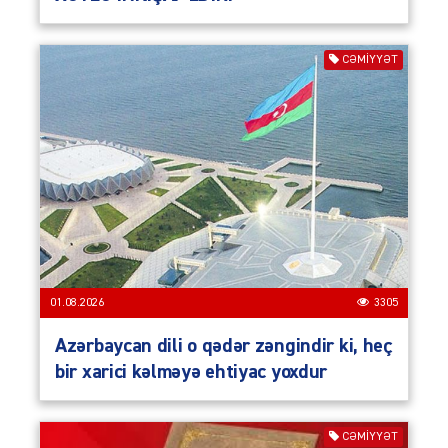
CƏMIYYƏT
01.08.2026
3305
Azərbaycan dili o qədər zəngindir ki, heç
bir xarici kəlməyə ehtiyac yoxdur
CƏMIYYƏT