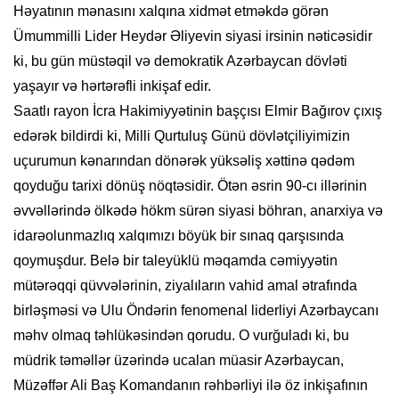
Həyatının mənasını xalqına xidmət etməkdə görən
Ümummilli Lider Heydər Əliyevin siyasi irsinin nəticəsidir
ki, bu gün müstəqil və demokratik Azərbaycan dövləti
yaşayır və hərtərəfli inkişaf edir.
Saatlı rayon İcra Hakimiyyətinin başçısı Elmir Bağırov çıxış
edərək bildirdi ki, Milli Qurtuluş Günü dövlətçiliyimizin
uçurumun kənarından dönərək yüksəliş xəttinə qədəm
qoyduğu tarixi dönüş nöqtəsidir. Ötən əsrin 90-cı illərinin
əvvəllərində ölkədə hökm sürən siyasi böhran, anarxiya və
idarəolunmazlıq xalqımızı böyük bir sınaq qarşısında
qoymuşdur. Belə bir taleyüklü məqamda cəmiyyətin
mütərəqqi qüvvələrinin, ziyalıların vahid amal ətrafında
birləşməsi və Ulu Öndərin fenomenal liderliyi Azərbaycanı
məhv olmaq təhlükəsindən qorudu. O vurğuladı ki, bu
müdrik təməllər üzərində ucalan müasir Azərbaycan,
Müzəffər Ali Baş Komandanın rəhbərliyi ilə öz inkişafının