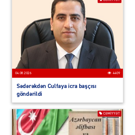
04.08.2026
4409
Sədərəkdən Culfaya icra başçısı
göndərildi
CƏMIYYƏT