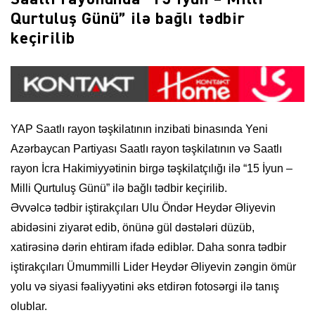
Qurtuluş Günü” ilə bağlı tədbir
keçirilib
YAP Saatlı rayon təşkilatının inzibati binasında Yeni
Azərbaycan Partiyası Saatlı rayon təşkilatının və Saatlı
rayon İcra Hakimiyyətinin birgə təşkilatçılığı ilə “15 İyun –
Milli Qurtuluş Günü” ilə bağlı tədbir keçirilib.
Əvvəlcə tədbir iştirakçıları Ulu Öndər Heydər Əliyevin
abidəsini ziyarət edib, önünə gül dəstələri düzüb,
xatirəsinə dərin ehtiram ifadə ediblər. Daha sonra tədbir
iştirakçıları Ümummilli Lider Heydər Əliyevin zəngin ömür
yolu və siyasi fəaliyyətini əks etdirən fotosərgi ilə tanış
olublar.