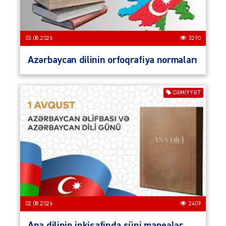
03.08.2026
3290
Azərbaycan dilinin orfoqrafiya normaları
CƏMIYYƏT
02.08.2026
2409
Ana dilinin inkişafinda süni maneələr