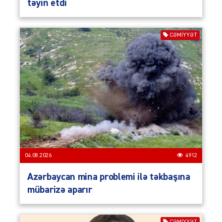
təyin etdi
CƏMIYYƏT
04.08.2026
4912
Azərbaycan mina problemi ilə təkbaşına
mübarizə aparır
CƏMIYYƏT