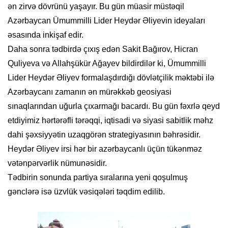
ən zirvə dövrünü yaşayır. Bu gün müasir müstəqil
Azərbaycan Ümummilli Lider Heydər Əliyevin ideyaları
əsasında inkişaf edir.
Daha sonra tədbirdə çıxış edən Sakit Bağırov, Hicran
Quliyeva və Allahşükür Ağayev bildirdilər ki, Ümummilli
Lider Heydər Əliyev formalaşdırdığı dövlətçilik məktəbi ilə
Azərbaycanı zamanın ən mürəkkəb geosiyasi
sınaqlarından uğurla çıxarmağı bacardı. Bu gün fəxrlə qeyd
etdiyimiz hərtərəfli tərəqqi, iqtisadi və siyasi sabitlik məhz
dahi şəxsiyyətin uzaqgörən strategiyasının bəhrəsidir.
Heydər Əliyev irsi hər bir azərbaycanlı üçün tükənməz
vətənpərvərlik nümunəsidir.
Tədbirin sonunda partiya sıralarına yeni qoşulmuş
gənclərə isə üzvlük vəsiqələri təqdim edilib.