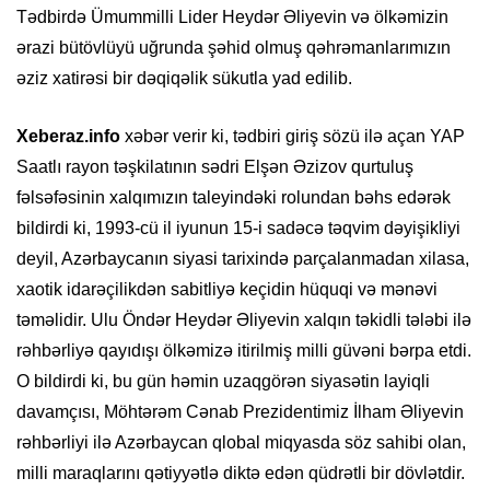
Tədbirdə Ümummilli Lider Heydər Əliyevin və ölkəmizin
ərazi bütövlüyü uğrunda şəhid olmuş qəhrəmanlarımızın
əziz xatirəsi bir dəqiqəlik sükutla yad edilib.
Xeberaz.info
xəbər verir ki, tədbiri giriş sözü ilə açan YAP
Saatlı rayon təşkilatının sədri Elşən Əzizov qurtuluş
fəlsəfəsinin xalqımızın taleyindəki rolundan bəhs edərək
bildirdi ki, 1993-cü il iyunun 15-i sadəcə təqvim dəyişikliyi
deyil, Azərbaycanın siyasi tarixində parçalanmadan xilasa,
xaotik idarəçilikdən sabitliyə keçidin hüquqi və mənəvi
təməlidir. Ulu Öndər Heydər Əliyevin xalqın təkidli tələbi ilə
rəhbərliyə qayıdışı ölkəmizə itirilmiş milli güvəni bərpa etdi.
O bildirdi ki, bu gün həmin uzaqgörən siyasətin layiqli
davamçısı, Möhtərəm Cənab Prezidentimiz İlham Əliyevin
rəhbərliyi ilə Azərbaycan qlobal miqyasda söz sahibi olan,
milli maraqlarını qətiyyətlə diktə edən qüdrətli bir dövlətdir.