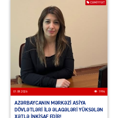
CƏMIYYƏT
01.08.2026
1994
AZƏRBAYCANIN MƏRKƏZİ ASİYA
DÖVLƏTLƏRİ İLƏ ƏLAQƏLƏRİ YÜKSƏLƏN
XƏTLƏ İNKİŞAF EDİR!