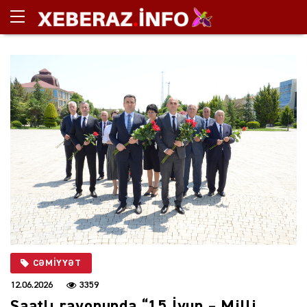
CƏMIYYƏT
12.06.2026
3359
Saatlı rayonunda “15 İyun – Milli