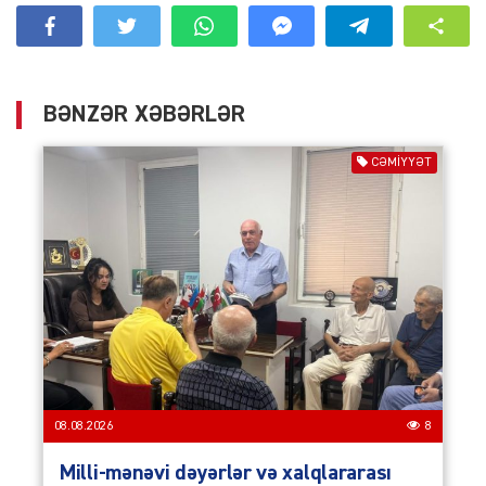
BƏNZƏR XƏBƏRLƏR
CƏMIYYƏT
08.08.2026
8
Milli-mənəvi dəyərlər və xalqlararası