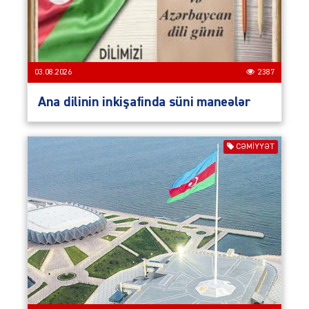
03.08.2026
2387
Ana dilinin inkişafinda süni maneələr
CƏMIYYƏT