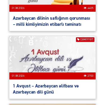
01.08.2026
4405
Azərbaycan dilinin saflığının qorunması
– milli kimliyimizin etibarlı təminatı
CƏMIYYƏT
01.08.2026
2700
1 Avqust – Azərbaycan əlifbası və
Azərbaycan dili günü