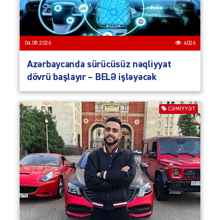
04.08.2026
4026
Azərbaycanda sürücüsüz nəqliyyat
dövrü başlayır – BELƏ işləyəcək
CƏMIYYƏT