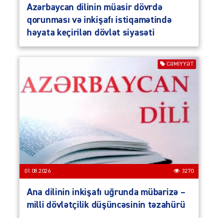
Azərbaycan dilinin müasir dövrdə
qorunması və inkişafı istiqamətində
həyata keçirilən dövlət siyasəti
CƏMIYYƏT
01.08.2026
3270
Ana dilinin inkişafı uğrunda mübarizə –
milli dövlətçilik düşüncəsinin təzahürü