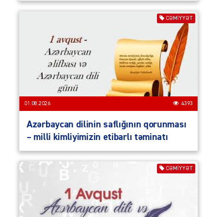
CƏMIYYƏT
01.08.2026
4393
Azərbaycan dilinin saflığının qorunması
– milli kimliyimizin etibarlı təminatı
CƏMIYYƏT