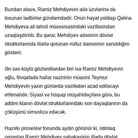
Bundan əlavə, Ramiz Mehdiyevin ailə üzvlərinə də
toxunan tədbirlər gündəmdədir. Onun həyat yoldaşı Qalina
Mehdiyeva ali təhsil müəssisəsindəki vəzifəsindən
uzaqlaşdırılıb. Bu qərar, Mehdiyev ailəsinin dövlət
strukturlarında illərlə qorunan nüfuz dairəsinin sarsıldığını
göstərir.
Ən səs-küylü gözləntilərdən biri isə Ramiz Mehdiyevin
oğlu, fövqəladə hallar nazirinin müavini Teymur
Mehdiyevin yaxın günlərdə vəzifədən azad ediləcəyi
ehtimalıdır. Siyasi və hüquqi müşahidəçilərə görə, bu
addım klanın dövlət strukturlarındakı son dayaqlarının da
çöküşünü simvolizə edəcək.
Hazırkı proseslər fonunda aydın görünür ki, istintaq
orqanları Ramiz Mehdiyev şəbəkəsinin illərlə dövlət