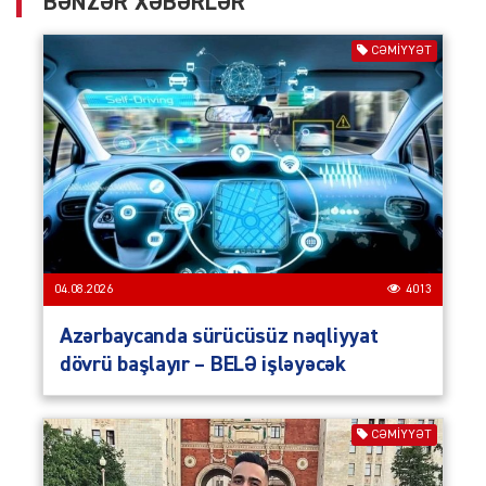
BƏNZƏR XƏBƏRLƏR
CƏMIYYƏT
04.08.2026
4013
Azərbaycanda sürücüsüz nəqliyyat
dövrü başlayır – BELƏ işləyəcək
CƏMIYYƏT