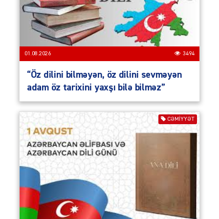
01.08.2026
3494
“Öz dilini bilməyən, öz dilini sevməyən
adam öz tarixini yaxşı bilə bilməz”
CƏMIYYƏT