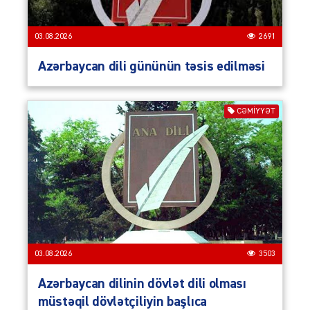
03.08.2026
2691
Azərbaycan dili gününün təsis edilməsi
CƏMIYYƏT
03.08.2026
3503
Azərbaycan dilinin dövlət dili olması
müstəqil dövlətçiliyin başlıca