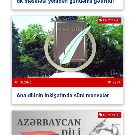
dil məsələsi yenidən gündəmə gətirildi
CƏMIYYƏT
01.08.2026
2909
Ana dilinin inkişafında süni maneələr
CƏMIYYƏT