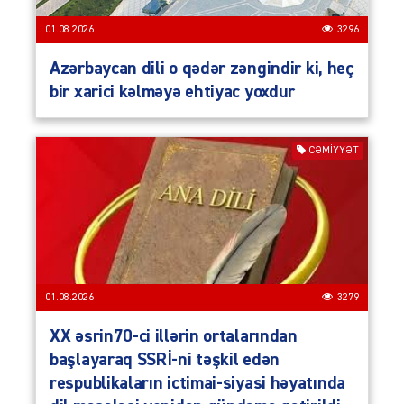
01.08.2026
3296
Azərbaycan dili o qədər zəngindir ki, heç
bir xarici kəlməyə ehtiyac yoxdur
CƏMIYYƏT
01.08.2026
3279
XX əsrin70-ci illərin ortalarından
başlayaraq SSRİ-ni təşkil edən
respublikaların ictimai-siyasi həyatında