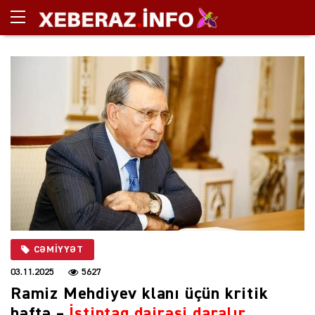
CƏMIYYƏT
03.11.2025
5627
Ramiz Mehdiyev klanı üçün kritik
həftə –
İstintaq dairəsi daralır