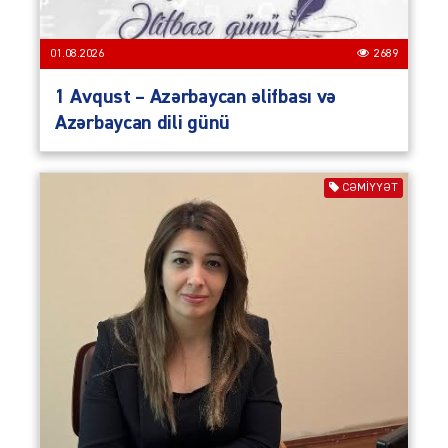
01.08.2026
2689
1 Avqust – Azərbaycan əlifbası və
Azərbaycan dili günü
CƏMIYYƏT