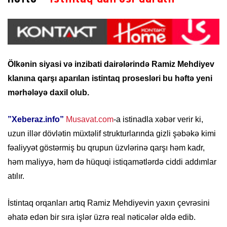
Ölkənin siyasi və inzibati dairələrində Ramiz Mehdiyev
klanına qarşı aparılan istintaq prosesləri bu həftə yeni
mərhələyə daxil olub.
”Xeberaz.info”
Musavat.com
-a istinadla xəbər verir ki,
uzun illər dövlətin müxtəlif strukturlarında gizli şəbəkə kimi
fəaliyyət göstərmiş bu qrupun üzvlərinə qarşı həm kadr,
həm maliyyə, həm də hüquqi istiqamətlərdə ciddi addımlar
atılır.
İstintaq orqanları artıq Ramiz Mehdiyevin yaxın çevrəsini
əhatə edən bir sıra işlər üzrə real nəticələr əldə edib.