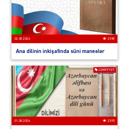
02.08.2026
2398
Ana dilinin inkişafinda süni maneələr
CƏMIYYƏT
01.08.2026
2395