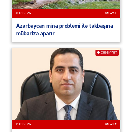
04.08.2026
4900
Azərbaycan mina problemi ilə təkbaşına
mübarizə aparır
CƏMIYYƏT
04.08.2026
4398