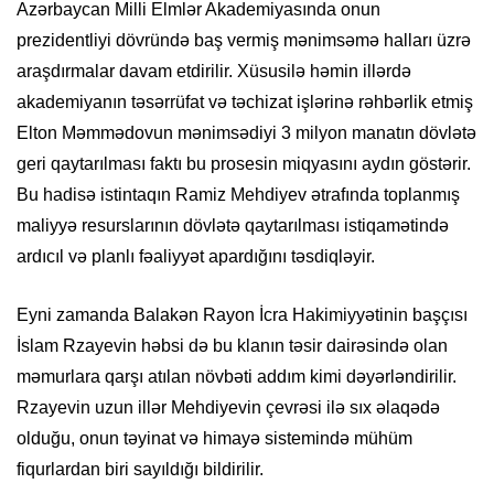
Azərbaycan Milli Elmlər Akademiyasında onun
prezidentliyi dövründə baş vermiş mənimsəmə halları üzrə
araşdırmalar davam etdirilir. Xüsusilə həmin illərdə
akademiyanın təsərrüfat və təchizat işlərinə rəhbərlik etmiş
Elton Məmmədovun mənimsədiyi 3 milyon manatın dövlətə
geri qaytarılması faktı bu prosesin miqyasını aydın göstərir.
Bu hadisə istintaqın Ramiz Mehdiyev ətrafında toplanmış
maliyyə resurslarının dövlətə qaytarılması istiqamətində
ardıcıl və planlı fəaliyyət apardığını təsdiqləyir.
Eyni zamanda Balakən Rayon İcra Hakimiyyətinin başçısı
İslam Rzayevin həbsi də bu klanın təsir dairəsində olan
məmurlara qarşı atılan növbəti addım kimi dəyərləndirilir.
Rzayevin uzun illər Mehdiyevin çevrəsi ilə sıx əlaqədə
olduğu, onun təyinat və himayə sistemində mühüm
fiqurlardan biri sayıldığı bildirilir.