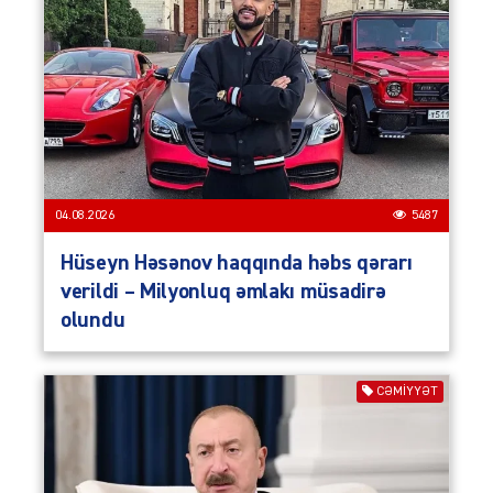
04.08.2026
5487
Hüseyn Həsənov haqqında həbs qərarı
verildi – Milyonluq əmlakı müsadirə
olundu
CƏMIYYƏT