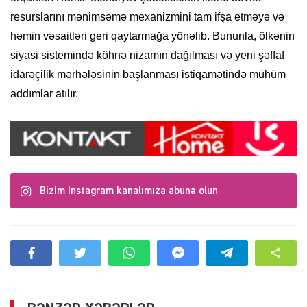
resurslarını mənimsəmə mexanizmini tam ifşa etməyə və
həmin vəsaitləri geri qaytarmağa yönəlib. Bununla, ölkənin
siyasi sistemində köhnə nizamın dağılması və yeni şəffaf
idarəçilik mərhələsinin başlanması istiqamətində mühüm
addımlar atılır.
Bizim Instagram kanalımıza abunə olun