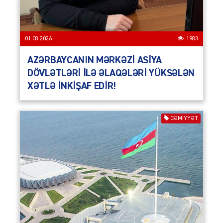
01.08.2026
1983
AZƏRBAYCANIN MƏRKƏZİ ASİYA
DÖVLƏTLƏRİ İLƏ ƏLAQƏLƏRİ YÜKSƏLƏN
XƏTLƏ İNKİŞAF EDİR!
CƏMIYYƏT