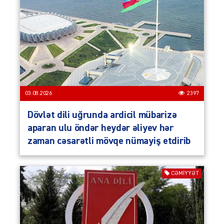
03.08.2026
2397
Dövlət dili uğrunda ardicil mübarizə
aparan ulu öndər heydər əliyev hər
zaman cəsarətli mövqe nümayiş etdirib
CƏMIYYƏT