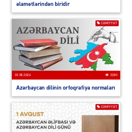
əlamətlərindən biridir
CƏMIYYƏT
03.08.2026
3280
Azərbaycan dilinin orfoqrafiya normaları
CƏMIYYƏT