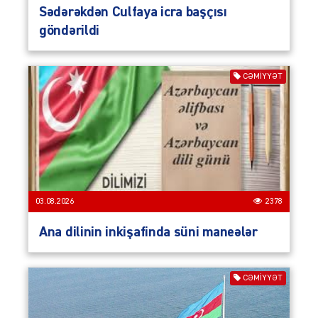
Sədərəkdən Culfaya icra başçısı
göndərildi
CƏMIYYƏT
03.08.2026
2378
Ana dilinin inkişafinda süni maneələr
CƏMIYYƏT