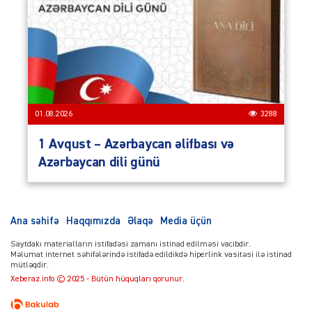
01.08.2026
3288
1 Avqust – Azərbaycan əlifbası və
Azərbaycan dili günü
Ana səhifə
Haqqımızda
Əlaqə
Media üçün
Saytdakı materialların istifadəsi zamanı istinad edilməsi vacibdir.
Məlumat internet səhifələrində istifadə edildikdə hiperlink vasitəsi ilə istinad
mütləqdir.
Xeberaz.info © 2025 - Bütün hüquqları qorunur.