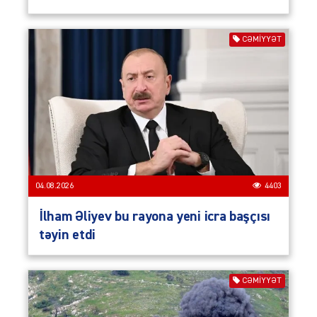
CƏMIYYƏT
04.08.2026
4403
İlham Əliyev bu rayona yeni icra başçısı
təyin etdi
CƏMIYYƏT