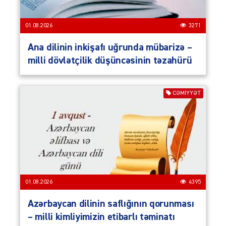
01.08.2026
3271
Ana dilinin inkişafı uğrunda mübarizə –
milli dövlətçilik düşüncəsinin təzahürü
CƏMIYYƏT
01.08.2026
4395
Azərbaycan dilinin saflığının qorunması
– milli kimliyimizin etibarlı təminatı