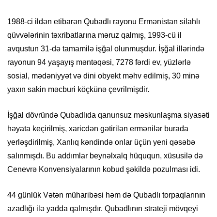
1988-ci ildən etibarən Qubadlı rayonu Ermənistan silahlı
qüvvələrinin təxribatlarına məruz qalmış, 1993-cü il
avqustun 31-də tamamilə işğal olunmuşdur. İşğal illərində
rayonun 94 yaşayış məntəqəsi, 7278 fərdi ev, yüzlərlə
sosial, mədəniyyət və dini obyekt məhv edilmiş, 30 minə
yaxın sakin məcburi köçkünə çevrilmişdir.
İşğal dövründə Qubadlıda qanunsuz məskunlaşma siyasəti
həyata keçirilmiş, xaricdən gətirilən ermənilər burada
yerləşdirilmiş, Xanlıq kəndində onlar üçün yeni qəsəbə
salınmışdı. Bu addımlar beynəlxalq hüququn, xüsusilə də
Cenevrə Konvensiyalarının kobud şəkildə pozulması idi.
44 günlük Vətən müharibəsi həm də Qubadlı torpaqlarının
azadlığı ilə yadda qalmışdır. Qubadlının strateji mövqeyi