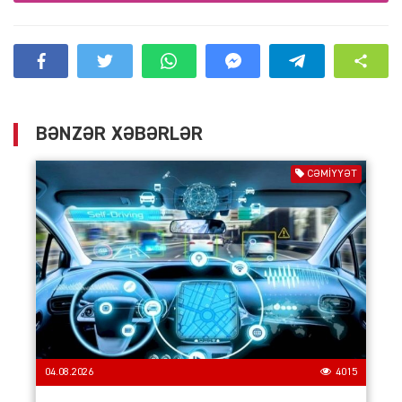
BƏNZƏR XƏBƏRLƏR
CƏMIYYƏT
04.08.2026
4015