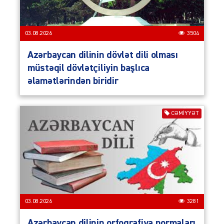
03.08.2026
3504
Azərbaycan dilinin dövlət dili olması
müstəqil dövlətçiliyin başlıca
əlamətlərindən biridir
CƏMIYYƏT
03.08.2026
3281
Azərbaycan dilinin orfoqrafiya normaları