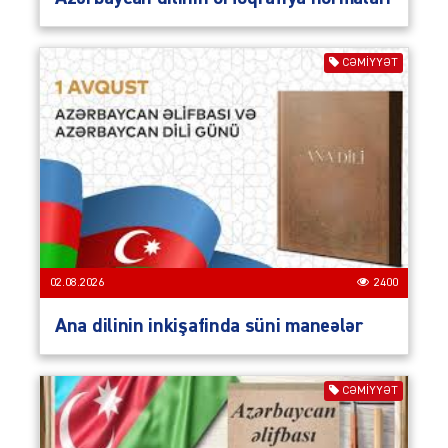
CƏMIYYƏT
02.08.2026
2400
Ana dilinin inkişafinda süni maneələr
CƏMIYYƏT