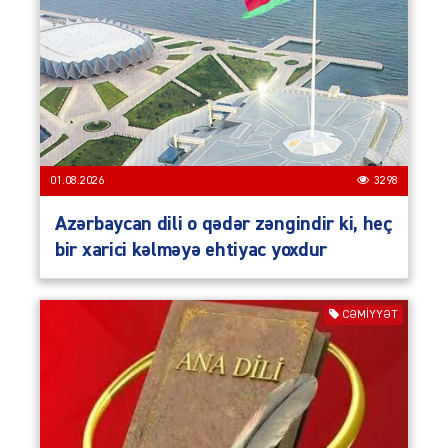
01.08.2026
3298
Azərbaycan dili o qədər zəngindir ki, heç
bir xarici kəlməyə ehtiyac yoxdur
CƏMIYYƏT