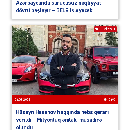
Azərbaycanda sürücüsüz nəqliyyat
dövrü başlayır – BELƏ işləyəcək
CƏMIYYƏT
04.08.2026
5490
Hüseyn Həsənov haqqında həbs qərarı
verildi – Milyonluq əmlakı müsadirə
olundu