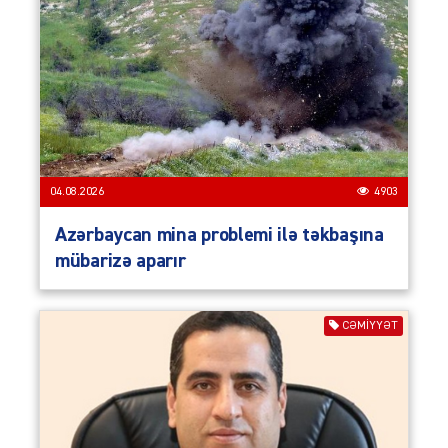
04.08.2026
4903
Azərbaycan mina problemi ilə təkbaşına
mübarizə aparır
CƏMIYYƏT