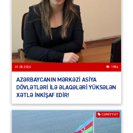
01.08.2026
1984
AZƏRBAYCANIN MƏRKƏZİ ASİYA
DÖVLƏTLƏRİ İLƏ ƏLAQƏLƏRİ YÜKSƏLƏN
XƏTLƏ İNKİŞAF EDİR!
CƏMIYYƏT