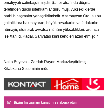
əməliyyatı çətinləşdirmişdir. Şəhər ətrafında düşmən
tərəfindən güclü istehkamlar qurulmuş, yüksəkliklərdə
hərbi birləşmələr yerləşdirilmişdir. Azərbaycan Ordusu bu
çətinliklərə baxmayaraq, böyük peşəkarlıq və fədakarlıq
nümayiş etdirərək əvvəlcə mühüm yüksəklikləri, ardınca
isə Xanlıq, Padar, Sarıyataq kimi kəndləri azad etmişdir.
Nailə Əliyeva – Zərdab Rayon Mərkəzləşdirilmiş
Kitabxana Sisteminin müdiri
Bizim Instagram kanalımıza abunə olun