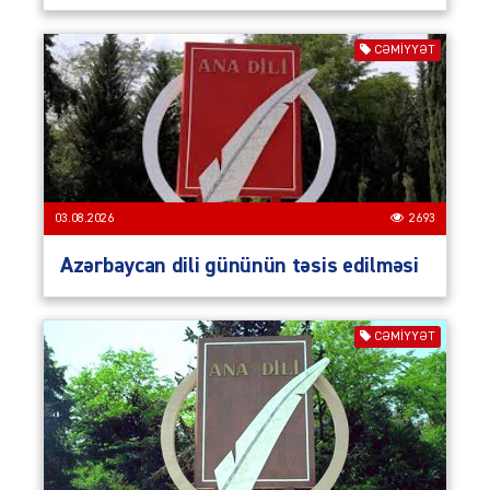
CƏMIYYƏT
03.08.2026
2693
Azərbaycan dili gününün təsis edilməsi
CƏMIYYƏT