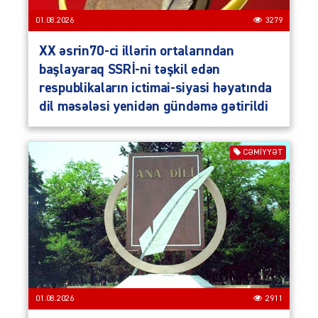
01.08.2026
3279
XX əsrin70-ci illərin ortalarından
başlayaraq SSRİ-ni təşkil edən
respublikaların ictimai-siyasi həyatında
dil məsələsi yenidən gündəmə gətirildi
CƏMIYYƏT
01.08.2026
2911