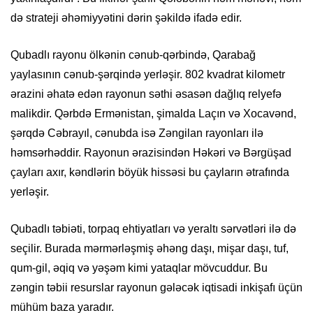
də strateji əhəmiyyətini dərin şəkildə ifadə edir.
Qubadlı rayonu ölkənin cənub-qərbində, Qarabağ
yaylasının cənub-şərqində yerləşir. 802 kvadrat kilometr
ərazini əhatə edən rayonun səthi əsasən dağlıq relyefə
malikdir. Qərbdə Ermənistan, şimalda Laçın və Xocavənd,
şərqdə Cəbrayıl, cənubda isə Zəngilan rayonları ilə
həmsərhəddir. Rayonun ərazisindən Həkəri və Bərgüşad
çayları axır, kəndlərin böyük hissəsi bu çayların ətrafında
yerləşir.
Qubadlı təbiəti, torpaq ehtiyatları və yeraltı sərvətləri ilə də
seçilir. Burada mərmərləşmiş əhəng daşı, mişar daşı, tuf,
qum-gil, əqiq və yəşəm kimi yataqlar mövcuddur. Bu
zəngin təbii resurslar rayonun gələcək iqtisadi inkişafı üçün
mühüm baza yaradır.