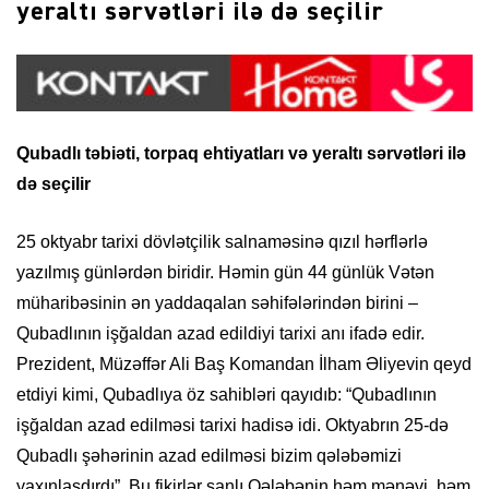
yeraltı sərvətləri ilə də seçilir
Qubadlı təbiəti, torpaq ehtiyatları və yeraltı sərvətləri ilə
də seçilir
25 oktyabr tarixi dövlətçilik salnaməsinə qızıl hərflərlə
yazılmış günlərdən biridir. Həmin gün 44 günlük Vətən
müharibəsinin ən yaddaqalan səhifələrindən birini –
Qubadlının işğaldan azad edildiyi tarixi anı ifadə edir.
Prezident, Müzəffər Ali Baş Komandan İlham Əliyevin qeyd
etdiyi kimi, Qubadlıya öz sahibləri qayıdıb: “Qubadlının
işğaldan azad edilməsi tarixi hadisə idi. Oktyabrın 25-də
Qubadlı şəhərinin azad edilməsi bizim qələbəmizi
yaxınlaşdırdı”. Bu fikirlər şanlı Qələbənin həm mənəvi, həm