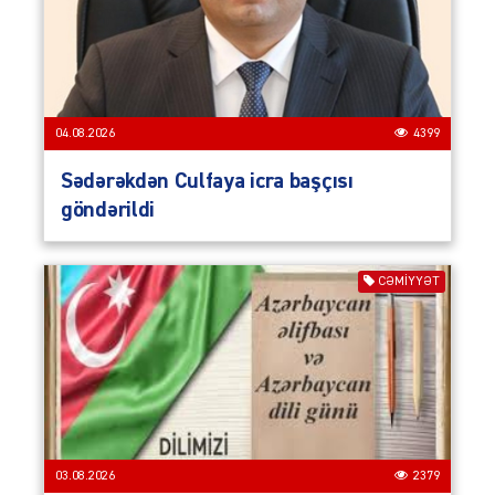
04.08.2026
4399
Sədərəkdən Culfaya icra başçısı
göndərildi
CƏMIYYƏT
03.08.2026
2379