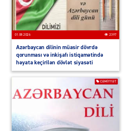
01.08.2026
2397
Azərbaycan dilinin müasir dövrdə
qorunması və inkişafı istiqamətində
həyata keçirilən dövlət siyasəti
CƏMIYYƏT