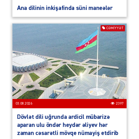
Ana dilinin inkişafinda süni maneələr
CƏMIYYƏT
03.08.2026
2397
Dövlət dili uğrunda ardicil mübarizə
aparan ulu öndər heydər əliyev hər
zaman cəsarətli mövqe nümayiş etdirib