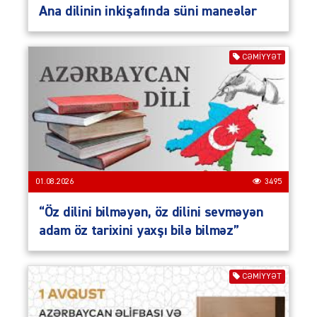
Ana dilinin inkişafında süni maneələr
CƏMIYYƏT
01.08.2026
3495
“Öz dilini bilməyən, öz dilini sevməyən
adam öz tarixini yaxşı bilə bilməz”
CƏMIYYƏT