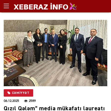
CƏMIYYƏT
06.12.2025
2589
Qızıl Qələm” media mükafatı laureatı