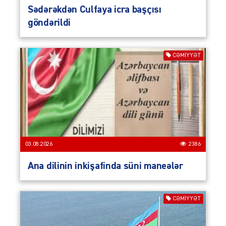
Sədərəkdən Culfaya icra başçısı
göndərildi
CƏMIYYƏT
03.08.2026
2386
Ana dilinin inkişafinda süni maneələr
CƏMIYYƏT