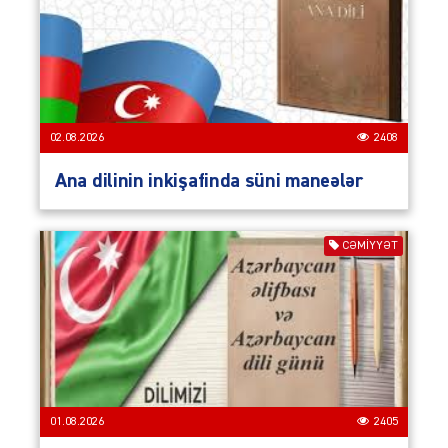
02.08.2026
2408
Ana dilinin inkişafinda süni maneələr
CƏMIYYƏT
01.08.2026
2405