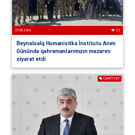
07.08.2026
25
Beynəlxalq Humanistika İnstitutu Anım
Günündə qəhrəmanlarımızın məzarını
ziyarət etdi
CƏMIYYƏT