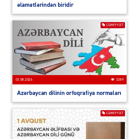
əlamətlərindən biridir
CƏMIYYƏT
03.08.2026
3289
Azərbaycan dilinin orfoqrafiya normaları
CƏMIYYƏT