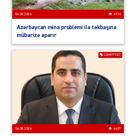
04.08.2026
4910
Azərbaycan mina problemi ilə təkbaşına
mübarizə aparır
CƏMIYYƏT
04.08.2026
4407