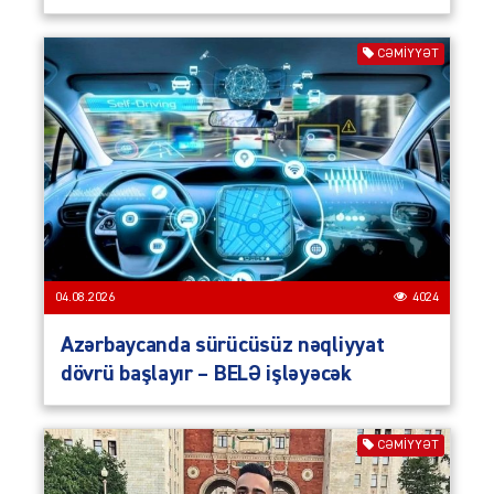
CƏMIYYƏT
04.08.2026
4024
Azərbaycanda sürücüsüz nəqliyyat
dövrü başlayır – BELƏ işləyəcək
CƏMIYYƏT