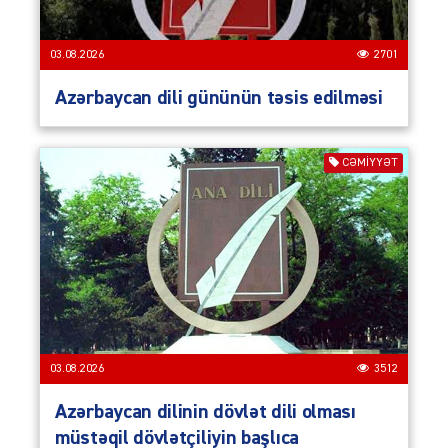
03.08.2026
2701
Azərbaycan dili gününün təsis edilməsi
CƏMIYYƏT
03.08.2026
3512
Azərbaycan dilinin dövlət dili olması
müstəqil dövlətçiliyin başlıca