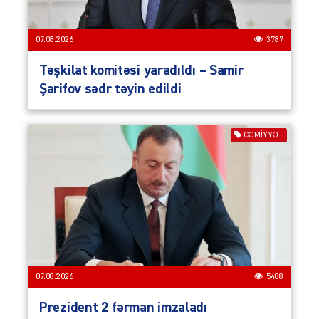
07.08.2026
3787
Təşkilat komitəsi yaradıldı – Samir
Şərifov sədr təyin edildi
CƏMIYYƏT
07.08.2026
5488
Prezident 2 fərman imzaladı