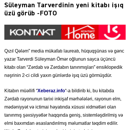
Süleyman Tarverdinin yeni kitabı işıq
üzü görüb -FOTO
Qızıl Qələm” media mükafatı laureatı, hüquqşünas və gənc
yazar Tarverdi Süleyman Ömər oğlunun sayca üçüncü
kitabı olan “Zərdab və Zərdabın tanınmışları” ensiklopedik
nəşrinin 2-ci cildi yaxın günlərdə işıq üzü görmüşdür.
Kitabın müəllifi “
Xeberaz.info
“-a bildirib ki, bu kitabda
Zərdab rayonunun tarixi inkişaf mərhələləri, rayonun elm,
mədəniyyət və ictimai həyatında xüsusi xidmətləri olan
tanınmış şəxsiyyətlər haqqında geniş, sistemləşdirilmiş və
elmi baxımdan əsaslandırılmış məlumatlar təqdim edilir.