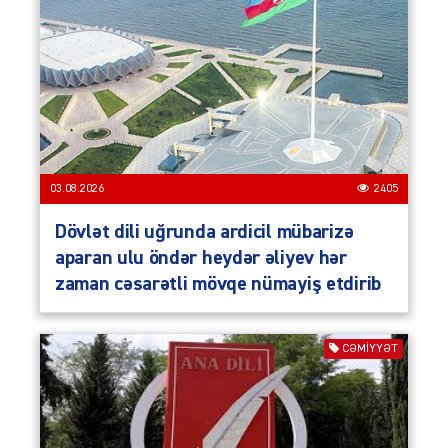
03.08.2026
2405
Dövlət dili uğrunda ardicil mübarizə
aparan ulu öndər heydər əliyev hər
zaman cəsarətli mövqe nümayiş etdirib
CƏMIYYƏT