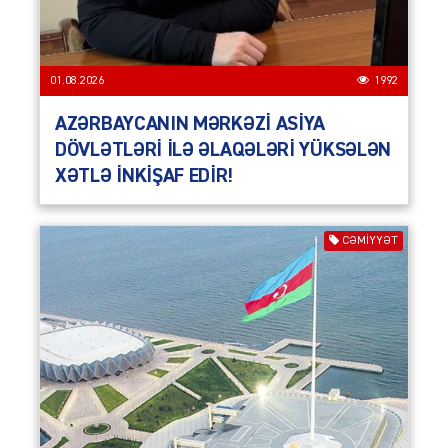
01.08.2026
1992
AZƏRBAYCANIN MƏRKƏZİ ASİYA
DÖVLƏTLƏRİ İLƏ ƏLAQƏLƏRİ YÜKSƏLƏN
XƏTLƏ İNKİŞAF EDİR!
CƏMIYYƏT