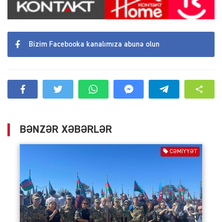
Bizim Facebooka kanalımıza abunə olun
BƏNZƏR XƏBƏRLƏR
CƏMIYYƏT