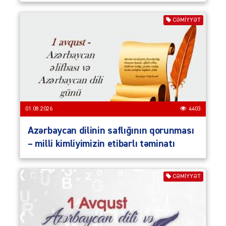
CƏMIYYƏT
01.08.2026
4403
Azərbaycan dilinin saflığının qorunması
– milli kimliyimizin etibarlı təminatı
CƏMIYYƏT