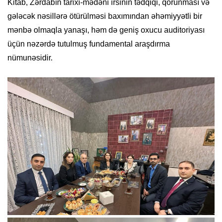
Kitab, Zərdabın tarixi-mədəni irsinin tədqiqi, qorunması və
gələcək nəsillərə ötürülməsi baxımından əhəmiyyətli bir
mənbə olmaqla yanaşı, həm də geniş oxucu auditoriyası
üçün nəzərdə tutulmuş fundamental araşdırma
nümunəsidir.