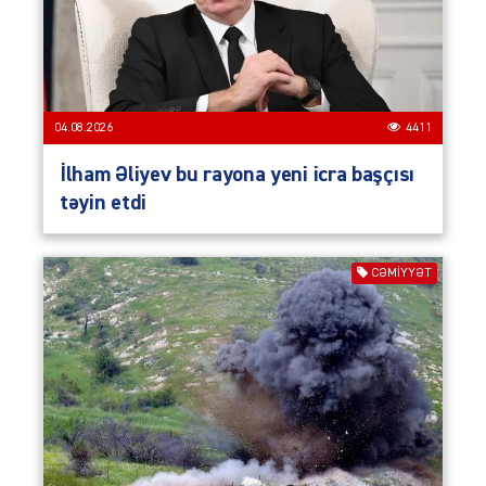
04.08.2026
4411
İlham Əliyev bu rayona yeni icra başçısı
təyin etdi
CƏMIYYƏT