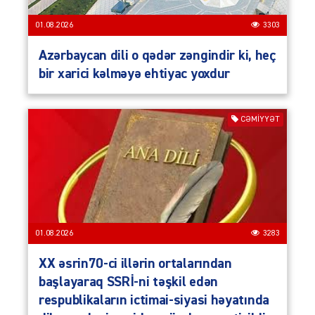
01.08.2026
3303
Azərbaycan dili o qədər zəngindir ki, heç
bir xarici kəlməyə ehtiyac yoxdur
CƏMIYYƏT
01.08.2026
3283
XX əsrin70-ci illərin ortalarından
başlayaraq SSRİ-ni təşkil edən
respublikaların ictimai-siyasi həyatında