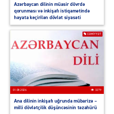
Azərbaycan dilinin müasir dövrdə
qorunması və inkişafı istiqamətində
həyata keçirilən dövlət siyasəti
CƏMIYYƏT
01.08.2026
3279
Ana dilinin inkişafı uğrunda mübarizə –
milli dövlətçilik düşüncəsinin təzahürü