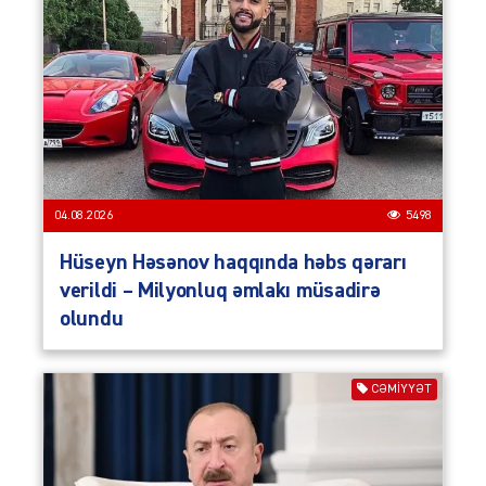
04.08.2026
5498
Hüseyn Həsənov haqqında həbs qərarı
verildi – Milyonluq əmlakı müsadirə
olundu
CƏMIYYƏT