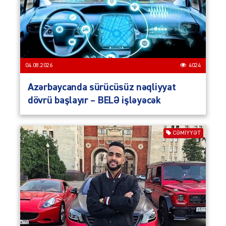
04.08.2026
4024
Azərbaycanda sürücüsüz nəqliyyat
dövrü başlayır – BELƏ işləyəcək
CƏMIYYƏT