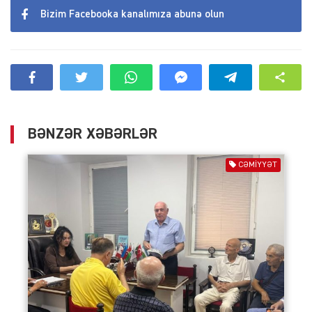
Bizim Facebooka kanalımıza abunə olun
BƏNZƏR XƏBƏRLƏR
CƏMIYYƏT