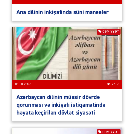
Ana dilinin inkişafinda süni maneələr
CƏMIYYƏT
01.08.2026
2406
Azərbaycan dilinin müasir dövrdə
qorunması və inkişafı istiqamətində
həyata keçirilən dövlət siyasəti
CƏMIYYƏT