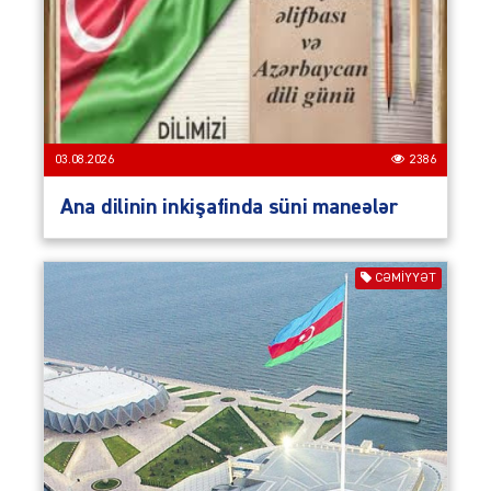
03.08.2026
2386
Ana dilinin inkişafinda süni maneələr
CƏMIYYƏT