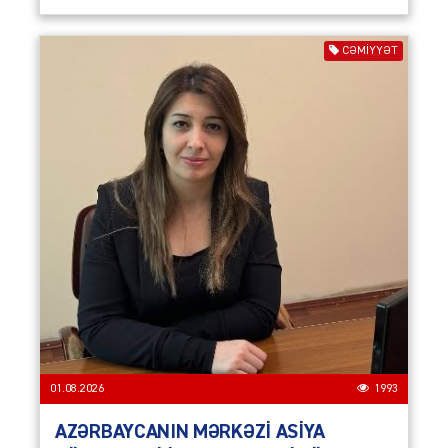
CƏMIYYƏT
01.08.2026
1993
AZƏRBAYCANIN MƏRKƏZİ ASİYA