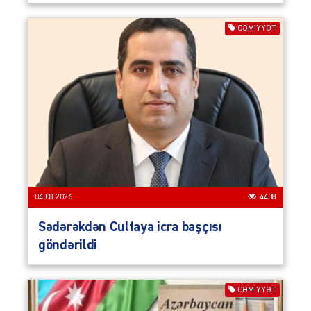
CƏMIYYƏT
04.08.2026
4408
Sədərəkdən Culfaya icra başçısı
göndərildi
CƏMIYYƏT