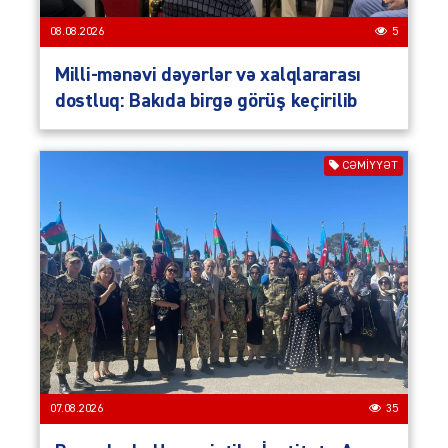
08.08.2026
5
Milli-mənəvi dəyərlər və xalqlararası
dostluq: Bakıda birgə görüş keçirilib
CƏMIYYƏT
07.08.2026
35