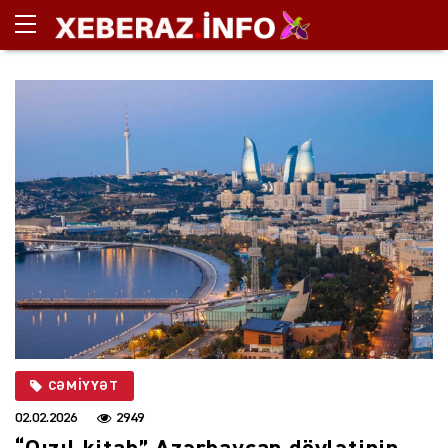
CƏMIYYƏT
02.02.2026
2949