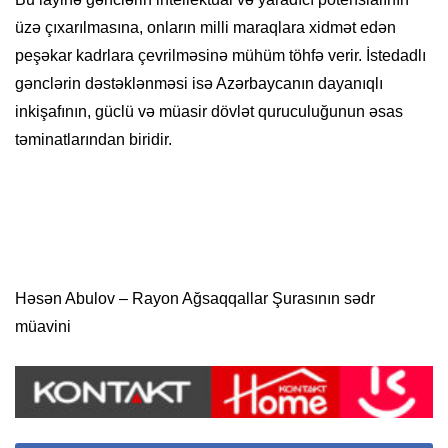
üzə çıxarılmasına, onların milli maraqlara xidmət edən
peşəkar kadrlara çevrilməsinə mühüm töhfə verir. İstedadlı
gənclərin dəstəklənməsi isə Azərbaycanın dayanıqlı
inkişafının, güclü və müasir dövlət quruculuğunun əsas
təminatlarından biridir.
Həsən Abulov – Rayon Ağsaqqallar Şurasının sədr
müavini