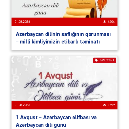
01.08.2026
4404
Azərbaycan dilinin saflığının qorunması
– milli kimliyimizin etibarlı təminatı
CƏMIYYƏT
01.08.2026
2699
1 Avqust – Azərbaycan əlifbası və
Azərbaycan dili günü