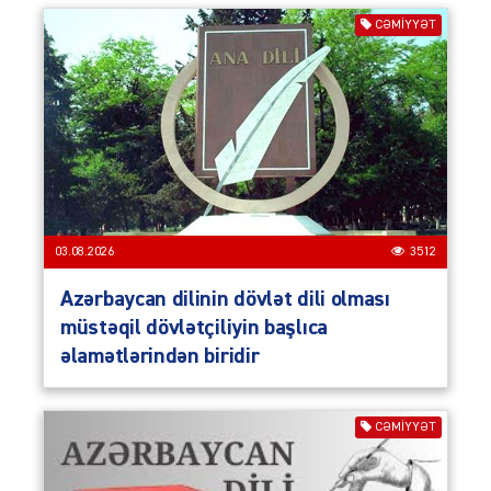
CƏMIYYƏT
03.08.2026
3512
Azərbaycan dilinin dövlət dili olması
müstəqil dövlətçiliyin başlıca
əlamətlərindən biridir
CƏMIYYƏT