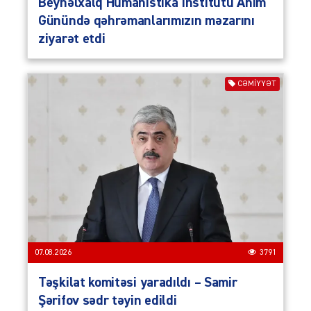
Beynəlxalq Humanistika İnstitutu Anım
Günündə qəhrəmanlarımızın məzarını
ziyarət etdi
CƏMIYYƏT
07.08.2026
3791
Təşkilat komitəsi yaradıldı – Samir
Şərifov sədr təyin edildi