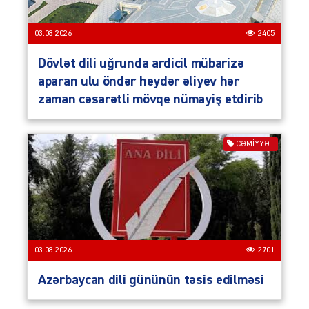
03.08.2026
2405
Dövlət dili uğrunda ardicil mübarizə
aparan ulu öndər heydər əliyev hər
zaman cəsarətli mövqe nümayiş etdirib
CƏMIYYƏT
03.08.2026
2701
Azərbaycan dili gününün təsis edilməsi