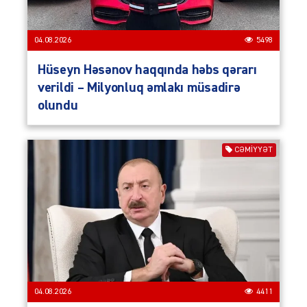
04.08.2026
5498
Hüseyn Həsənov haqqında həbs qərarı
verildi – Milyonluq əmlakı müsadirə
olundu
CƏMIYYƏT
04.08.2026
4411