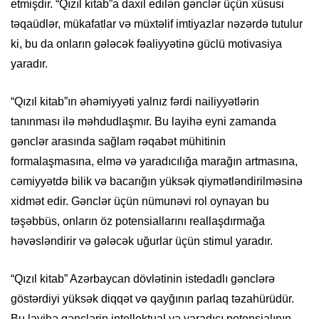
etmişdir. “Qızıl kitab”a daxil edilən gənclər üçün xüsusi
təqaüdlər, mükafatlar və müxtəlif imtiyazlar nəzərdə tutulur
ki, bu da onların gələcək fəaliyyətinə güclü motivasiya
yaradır.
“Qızıl kitab”ın əhəmiyyəti yalnız fərdi nailiyyətlərin
tanınması ilə məhdudlaşmır. Bu layihə eyni zamanda
gənclər arasında sağlam rəqabət mühitinin
formalaşmasına, elmə və yaradıcılığa marağın artmasına,
cəmiyyətdə bilik və bacarığın yüksək qiymətləndirilməsinə
xidmət edir. Gənclər üçün nümunəvi rol oynayan bu
təşəbbüs, onların öz potensiallarını reallaşdırmağa
həvəsləndirir və gələcək uğurlar üçün stimul yaradır.
“Qızıl kitab” Azərbaycan dövlətinin istedadlı gənclərə
göstərdiyi yüksək diqqət və qayğının parlaq təzahürüdür.
Bu layihə gənclərin intellektual və yaradıcı potensialının