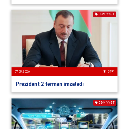
CƏMIYYƏT
07.08.2026
5491
Prezident 2 fərman imzaladı
CƏMIYYƏT