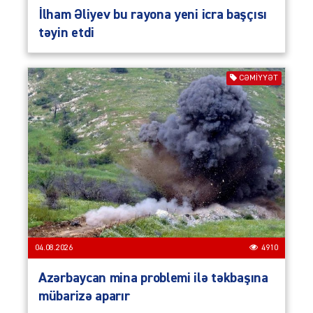
İlham Əliyev bu rayona yeni icra başçısı
təyin etdi
CƏMIYYƏT
04.08.2026
4910
Azərbaycan mina problemi ilə təkbaşına
mübarizə aparır