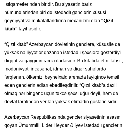
istiqamətlərindən biridir. Bu siyasətin bariz
nümunələrindən biri də istedadlı gənclərin xüsusi
qeydiyyat və mükafatlandırma mexanizmi olan
“Qızıl
kitab”
layihəsidir.
“Qızıl kitab” Azərbaycan dövlətinin gənclərə, xüsusilə də
yüksək nailiyyətlər qazanan istedadlı şəxslərə göstərdiyi
diqqət və qayğının rəmzi ifadəsidir. Bu kitabda elm, təhsil,
mədəniyyət, incəsənət, idman və digər sahələrdə
fərqlənən, ölkəmizi beynəlxalq arenada layiqincə təmsil
edən gənclərin adları əbədiləşdirilir. “Qızıl kitab”a daxil
olmaq hər bir gənc üçün təkcə şəxsi uğur deyil, həm də
dövlət tərəfindən verilən yüksək etimadın göstəricisidir.
Azərbaycan Respublikasında gənclər siyasətinin əsasını
qoyan Ümummilli Lider Heydər Əliyev istedadlı gənclərin