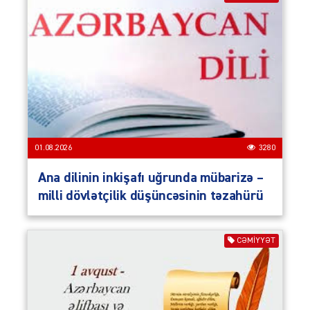
01.08.2026
3280
Ana dilinin inkişafı uğrunda mübarizə –
milli dövlətçilik düşüncəsinin təzahürü
CƏMIYYƏT