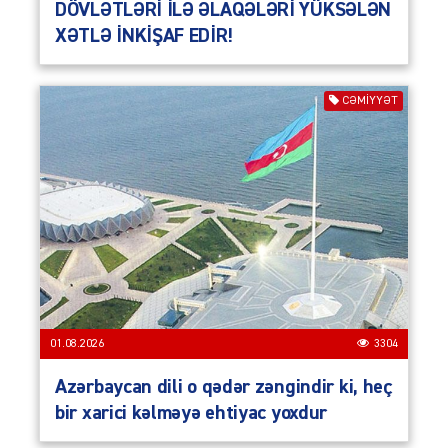
DÖVLƏTLƏRİ İLƏ ƏLAQƏLƏRİ YÜKSƏLƏN
XƏTLƏ İNKİŞAF EDİR!
CƏMIYYƏT
01.08.2026
3304
Azərbaycan dili o qədər zəngindir ki, heç
bir xarici kəlməyə ehtiyac yoxdur