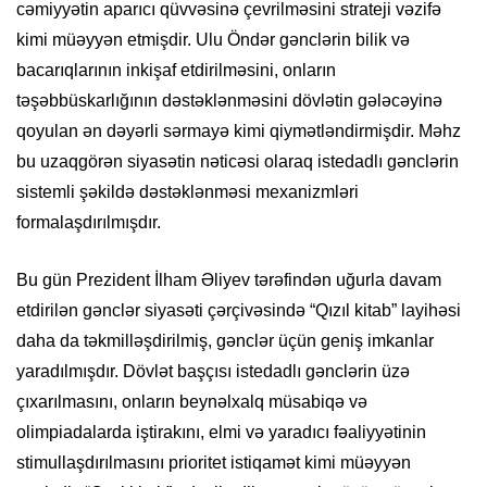
cəmiyyətin aparıcı qüvvəsinə çevrilməsini strateji vəzifə
kimi müəyyən etmişdir. Ulu Öndər gənclərin bilik və
bacarıqlarının inkişaf etdirilməsini, onların
təşəbbüskarlığının dəstəklənməsini dövlətin gələcəyinə
qoyulan ən dəyərli sərmayə kimi qiymətləndirmişdir. Məhz
bu uzaqgörən siyasətin nəticəsi olaraq istedadlı gənclərin
sistemli şəkildə dəstəklənməsi mexanizmləri
formalaşdırılmışdır.
Bu gün Prezident İlham Əliyev tərəfindən uğurla davam
etdirilən gənclər siyasəti çərçivəsində “Qızıl kitab” layihəsi
daha da təkmilləşdirilmiş, gənclər üçün geniş imkanlar
yaradılmışdır. Dövlət başçısı istedadlı gənclərin üzə
çıxarılmasını, onların beynəlxalq müsabiqə və
olimpiadalarda iştirakını, elmi və yaradıcı fəaliyyətinin
stimullaşdırılmasını prioritet istiqamət kimi müəyyən