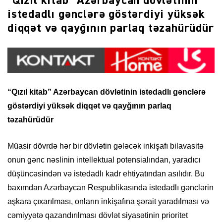
“Qızıl kitab” Azərbaycan dövlətinin
istedadlı gənclərə göstərdiyi yüksək
diqqət və qayğının parlaq təzahürüdür
“Qızıl kitab” Azərbaycan dövlətinin istedadlı gənclərə
göstərdiyi yüksək diqqət və qayğının parlaq
təzahürüdür
Müasir dövrdə hər bir dövlətin gələcək inkişafı bilavasitə
onun gənc nəslinin intellektual potensialından, yaradıcı
düşüncəsindən və istedadlı kadr ehtiyatından asılıdır. Bu
baxımdan Azərbaycan Respublikasında istedadlı gənclərin
aşkara çıxarılması, onların inkişafına şərait yaradılması və
cəmiyyətə qazandırılması dövlət siyasətinin prioritet