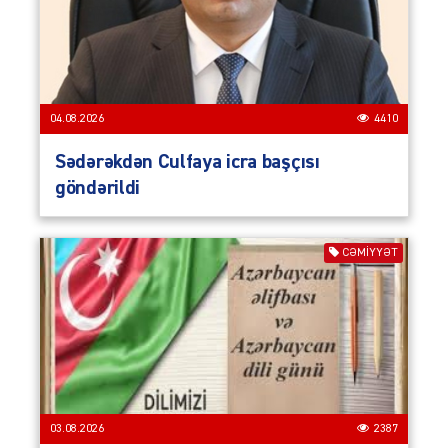
04.08.2026
4410
Sədərəkdən Culfaya icra başçısı
göndərildi
CƏMIYYƏT
03.08.2026
2387