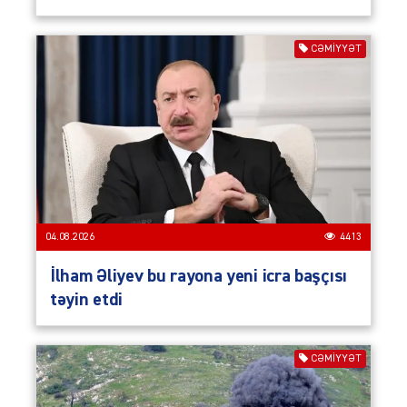
CƏMIYYƏT
04.08.2026
4413
İlham Əliyev bu rayona yeni icra başçısı
təyin etdi
CƏMIYYƏT