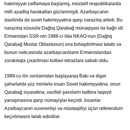
hakimiyyət zəifləməyə başlamış, müxtəlif respublikalarda
milli azadlıq hərəkatları güclənmişdi. Azərbaycanın
daxilində də sovet hakimiyyətinə qarşı narazılıq artırdı. Bu
narazılıq xüsusilə Dağlıq Qarabağ münaqişəsi ilə bağlı idi:
Ermənistan SSR-nin 1988-ci ildə NKAO-nun (Dağlıq
Qarabağ Muxtar Oblastunun) ona birləşdirilməsi tələbi və
bunun nəticəsində azərbaycanlıların Ermənistandan
zorakılıqla çıxarılması kütləvi etirazlara səbəb oldu.
1989-cu ilin sonlarından başlayaraq Bakı və digər
şəhərlərdə yüz minlərlə insan Sovet hakimiyyətinə, onun
Qarabağ siyasətinə, vəzifəli şəxslərin tədbirə laqeyd
yanaşmasına qarşı nümayişlər keçirdi. İnsanlar
Azərbaycanın suverenliyi və müstəqilliyi üçün referendum
keçirilməsini tələb edirdilər.