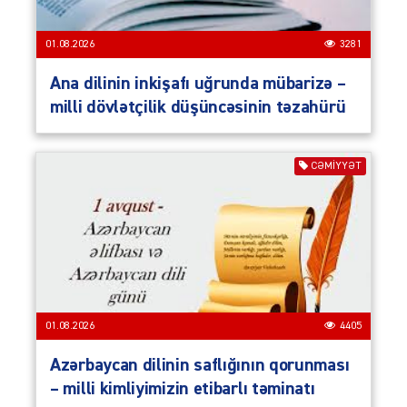
01.08.2026
3281
Ana dilinin inkişafı uğrunda mübarizə –
milli dövlətçilik düşüncəsinin təzahürü
CƏMIYYƏT
01.08.2026
4405
Azərbaycan dilinin saflığının qorunması
– milli kimliyimizin etibarlı təminatı