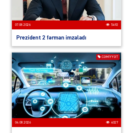
07.08.2026
5492
Prezident 2 fərman imzaladı
CƏMIYYƏT
04.08.2026
4027