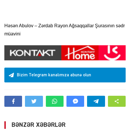
Həsən Abulov – Zərdab Rayon Ağsaqqallar Şurasının sədr
müavini
Bizim Telegram kanalımıza abunə olun
BƏNZƏR XƏBƏRLƏR