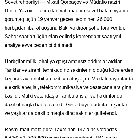
Sovet rəhbərliyi — Mixail Qorbaçov və Müdafiə naziri
Dmitri Yazov — etirazları yatırmaq və sovet hakimiyyətini
qorumaq üçün 19 yanvar gecəsi təxminən 26 000
hərbçidən ibarət qoşunu Bakı və digər şəhərlərə yeritdi.
Səhər saatları üçün elan edilmiş komendant saatı yerli
əhaliyə əvvəlcədən bildirilmədi.
Hərbçilər mülki əhaliyə qarşı amansız addımlar atdılar.
Tanklar və zirehli texnika dinc sakinlərin olduğu küçələrdən
keçərək avtomobilləri əzdi və atəş açdı. Müxtəlif rayonlarda
elektrik enerjisi, telekommunikasiya və xəstəxanalara giriş
kəsildi. Mülki vətəndaşlar, ambulanslar və həkimlər də
daxil olmaqla hədəfə alındı. Gecə boyu qadınlar, uşaqlar
və yaşlılar da daxil olmaqla dinc sakinlər güllələndi.
Rəsmi məlumata görə Təxminən 147 dinc vətəndaş