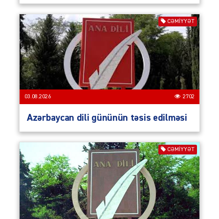
CƏMIYYƏT
03.08.2026
2702
Azərbaycan dili gününün təsis edilməsi
CƏMIYYƏT