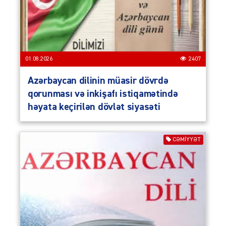
01.08.2026
2407
Azərbaycan dilinin müasir dövrdə
qorunması və inkişafı istiqamətində
həyata keçirilən dövlət siyasəti
CƏMIYYƏT