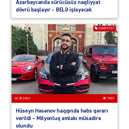
Azərbaycanda sürücüsüz nəqliyyat
dövrü başlayır – BELƏ işləyəcək
CƏMIYYƏT
04.08.2026
5501
Hüseyn Həsənov haqqında həbs qərarı
verildi – Milyonluq əmlakı müsadirə
olundu