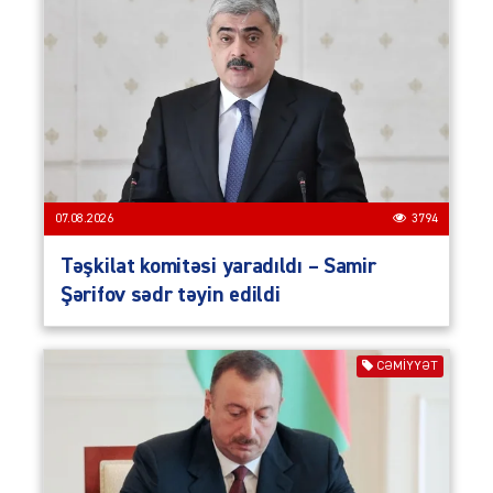
07.08.2026
3794
Təşkilat komitəsi yaradıldı – Samir
Şərifov sədr təyin edildi
CƏMIYYƏT