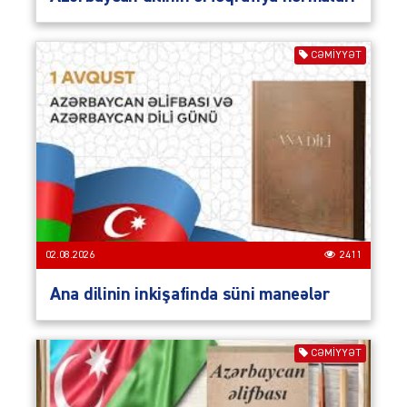
CƏMIYYƏT
02.08.2026
2411
Ana dilinin inkişafinda süni maneələr
CƏMIYYƏT