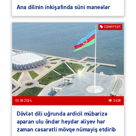
Ana dilinin inkişafinda süni maneələr
CƏMIYYƏT
03.08.2026
2408
Dövlət dili uğrunda ardicil mübarizə
aparan ulu öndər heydər əliyev hər
zaman cəsarətli mövqe nümayiş etdirib