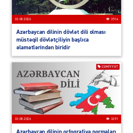
03.08.2026
3514
Azərbaycan dilinin dövlət dili olması
müstəqil dövlətçiliyin başlıca
əlamətlərindən biridir
CƏMIYYƏT
03.08.2026
3291
Azərbaycan dilinin orfoqrafiya normaları