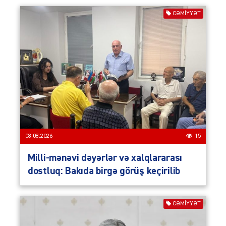
CƏMIYYƏT
08.08.2026
15
Milli-mənəvi dəyərlər və xalqlararası
dostluq: Bakıda birgə görüş keçirilib
CƏMIYYƏT