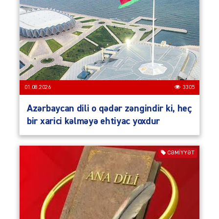
01.08.2026
3305
Azərbaycan dili o qədər zəngindir ki, heç
bir xarici kəlməyə ehtiyac yoxdur
CƏMIYYƏT