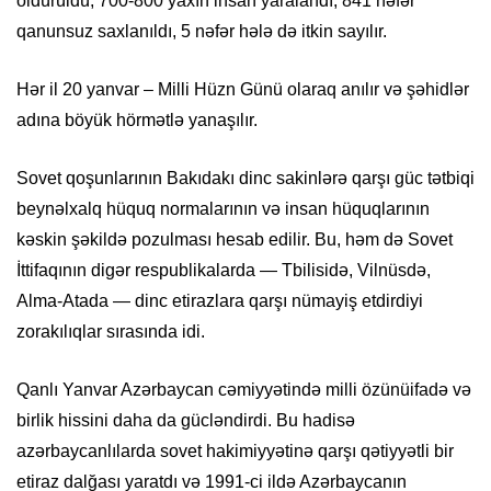
öldürüldü, 700-800 yaxın insan yaralandı, 841 nəfər
qanunsuz saxlanıldı, 5 nəfər hələ də itkin sayılır.
Hər il 20 yanvar – Milli Hüzn Günü olaraq anılır və şəhidlər
adına böyük hörmətlə yanaşılır.
Sovet qoşunlarının Bakıdakı dinc sakinlərə qarşı güc tətbiqi
beynəlxalq hüquq normalarının və insan hüquqlarının
kəskin şəkildə pozulması hesab edilir. Bu, həm də Sovet
İttifaqının digər respublikalarda — Tbilisidə, Vilnüsdə,
Alma-Atada — dinc etirazlara qarşı nümayiş etdirdiyi
zorakılıqlar sıra­sında idi.
Qanlı Yanvar Azərbaycan cəmiyyətində milli özünüifadə və
birlik hissini daha da gücləndirdi. Bu hadisə
azərbaycanlılarda sovet hakimiyyətinə qarşı qətiyyətli bir
etiraz dalğası yaratdı və 1991-ci ildə Azərbaycanın