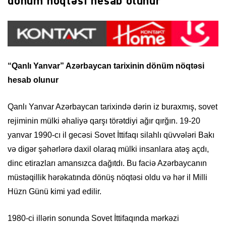
dönüm nöqtəsi hesab olunur
“Qanlı Yanvar” Azərbaycan tarixinin dönüm nöqtəsi
hesab olunur
Qanlı Yanvar Azərbaycan tarixində dərin iz buraxmış, sovet
rejiminin mülki əhaliyə qarşı törətdiyi ağır qırğın. 19-20
yanvar 1990-cı il gecəsi Sovet İttifaqı silahlı qüvvələri Bakı
və digər şəhərlərə daxil olaraq mülki insanlara atəş açdı,
dinc etirazları amansızca dağıtdı. Bu faciə Azərbaycanın
müstəqillik hərəkatında dönüş nöqtəsi oldu və hər il Milli
Hüzn Günü kimi yad edilir.
1980-ci illərin sonunda Sovet İttifaqında mərkəzi