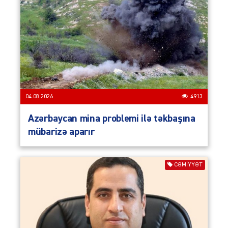
04.08.2026
4913
Azərbaycan mina problemi ilə təkbaşına
mübarizə aparır
CƏMIYYƏT