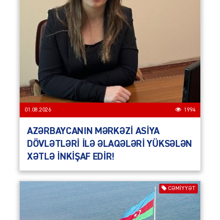
01.08.2026
1994
AZƏRBAYCANIN MƏRKƏZİ ASİYA
DÖVLƏTLƏRİ İLƏ ƏLAQƏLƏRİ YÜKSƏLƏN
XƏTLƏ İNKİŞAF EDİR!
CƏMIYYƏT