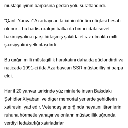
müstəqilliyinin bərpasına gedən yolu sürətləndirdi.
“Qanlı Yanvar” Azərbaycan tarixinin dönüm nöqtəsi hesab
olunur – bu hadisə xalqın bəlkə də birinci dəfə sovet
hakimiyyətinə qarşı birləşmiş şəkildə etiraz etməklə milli
şəxsiyyətini yetkinləşdirdi.
Bu qırğın milli müstəqillik hərəkatını daha da gücləndirdi və
nəticədə 1991-ci ildə Azərbaycan SSR müstəqilliyini bərpa
etdi.
Hər il 20 yanvar tarixində yüz minlərlə insan Bakıdakı
Şəhidlər Xiyabanı və digər memorial yerlərdə şəhidlərin
xatirəsini yad edir. Vətəndaşlar qırğında həyatını itirənlərin
ruhuna hörmətlə yanaşır və onların müstəqillik uğrunda
verdiyi fədakarlığı xatırladırlar.