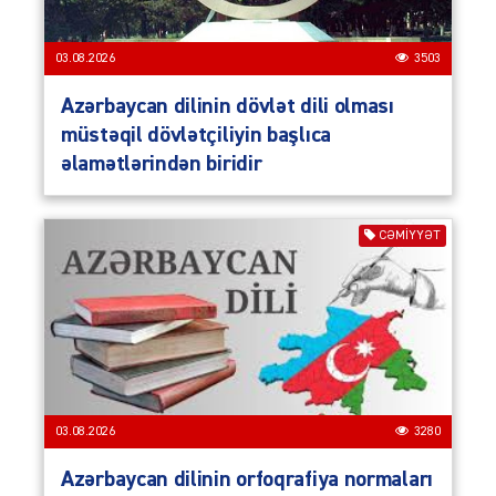
03.08.2026
3503
Azərbaycan dilinin dövlət dili olması
müstəqil dövlətçiliyin başlıca
əlamətlərindən biridir
CƏMIYYƏT
03.08.2026
3280
Azərbaycan dilinin orfoqrafiya normaları