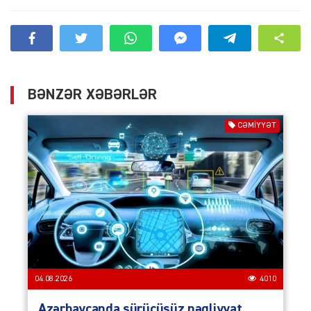
BƏNZƏR XƏBƏRLƏR
CƏMIYYƏT
04.08.2026
4010
Azərbaycanda sürücüsüz nəqliyyat