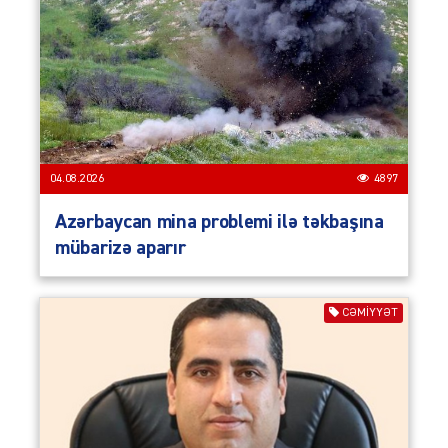
04.08.2026
4897
Azərbaycan mina problemi ilə təkbaşına
mübarizə aparır
CƏMIYYƏT