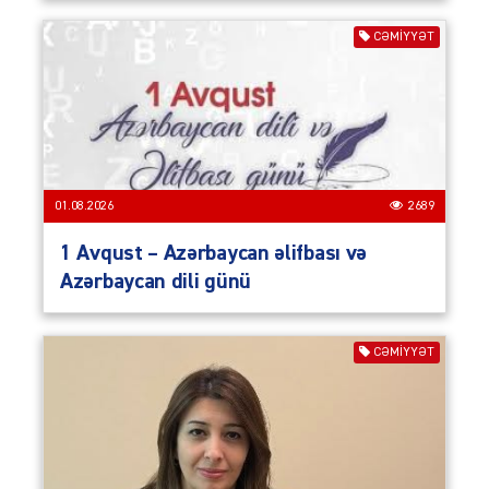
CƏMIYYƏT
01.08.2026
2689
1 Avqust – Azərbaycan əlifbası və
Azərbaycan dili günü
CƏMIYYƏT