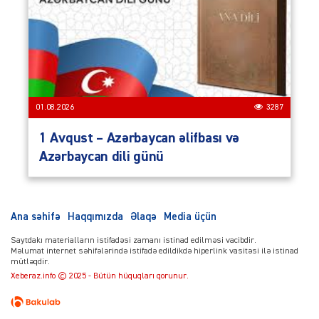
01.08.2026
3287
1 Avqust – Azərbaycan əlifbası və
Azərbaycan dili günü
Ana səhifə
Haqqımızda
Əlaqə
Media üçün
Saytdakı materialların istifadəsi zamanı istinad edilməsi vacibdir.
Məlumat internet səhifələrində istifadə edildikdə hiperlink vasitəsi ilə istinad
mütləqdir.
Xeberaz.info © 2025 - Bütün hüquqları qorunur.