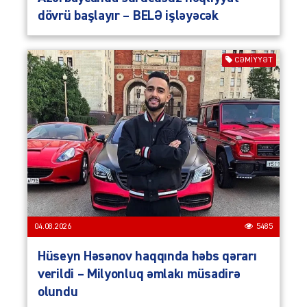
dövrü başlayır – BELƏ işləyəcək
CƏMIYYƏT
04.08.2026
5485
Hüseyn Həsənov haqqında həbs qərarı
verildi – Milyonluq əmlakı müsadirə
olundu