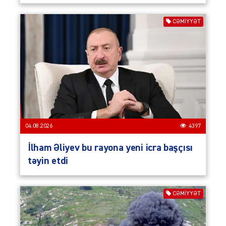
CƏMIYYƏT
04.08.2026
4397
İlham Əliyev bu rayona yeni icra başçısı
təyin etdi
CƏMIYYƏT