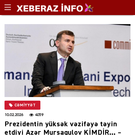
CƏMIYYƏT
10.02.2026
4059
Prezidentin yüksək vəzifəyə təyin
etdiyi Azər Mursaqulov KİMDİR… –