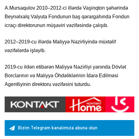
A.Mursaqulov 2010–2012-ci illərdə Vaşinqton şəhərində
Beynəlxalq Valyuta Fondunun baş qərargahında Fondun
icraçı direktorunun müşaviri vəzifəsində çalışıb.
2012–2019-cu illərdə Maliyyə Nazirliyində müxtəlif
vəzifələrdə işləyib.
2019-cu ildən etibarən Maliyyə Nazirliyi yanında Dövlət
Borclarının və Maliyyə Öhdəliklərinin İdarə Edilməsi
Agentliyinin direktoru vəzifəsini tuturdu.
Bizim Telegram kanalımıza abunə olun