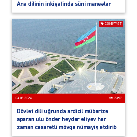
Ana dilinin inkişafinda süni maneələr
CƏMIYYƏT
03.08.2026
2397
Dövlət dili uğrunda ardicil mübarizə
aparan ulu öndər heydər əliyev hər
zaman cəsarətli mövqe nümayiş etdirib