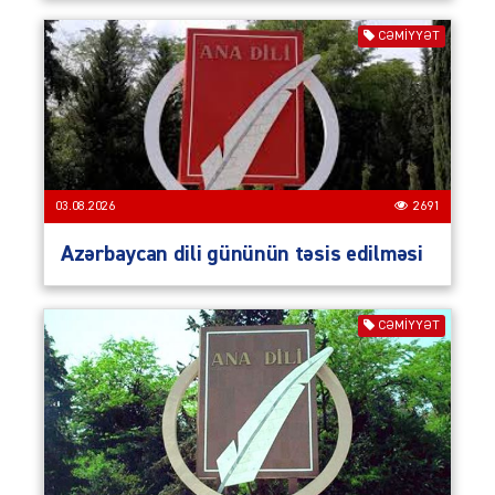
CƏMIYYƏT
03.08.2026
2691
Azərbaycan dili gününün təsis edilməsi
CƏMIYYƏT