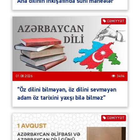
Ana dilinin inkişafında süni maneələr
CƏMIYYƏT
01.08.2026
3494
“Öz dilini bilməyən, öz dilini sevməyən
adam öz tarixini yaxşı bilə bilməz”
CƏMIYYƏT