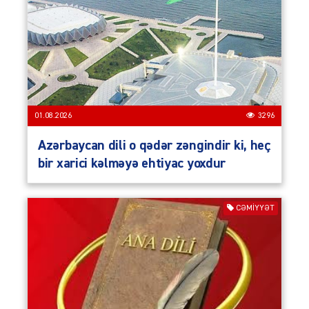
01.08.2026
3296
Azərbaycan dili o qədər zəngindir ki, heç
bir xarici kəlməyə ehtiyac yoxdur
CƏMIYYƏT