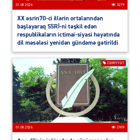
01.08.2026
3279
XX əsrin70-ci illərin ortalarından
başlayaraq SSRİ-ni təşkil edən
respublikaların ictimai-siyasi həyatında
dil məsələsi yenidən gündəmə gətirildi
CƏMIYYƏT
01.08.2026
2909