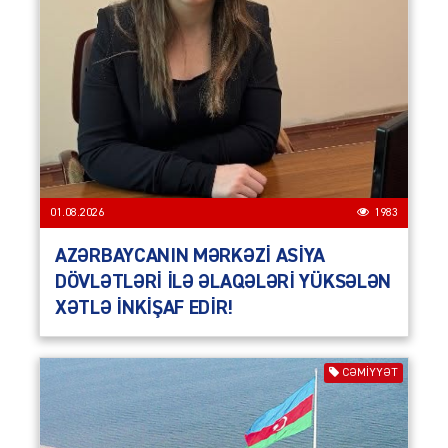
01.08.2026
1983
AZƏRBAYCANIN MƏRKƏZİ ASİYA
DÖVLƏTLƏRİ İLƏ ƏLAQƏLƏRİ YÜKSƏLƏN
XƏTLƏ İNKİŞAF EDİR!
CƏMIYYƏT