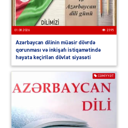
01.08.2026
2395
Azərbaycan dilinin müasir dövrdə
qorunması və inkişafı istiqamətində
həyata keçirilən dövlət siyasəti
CƏMIYYƏT