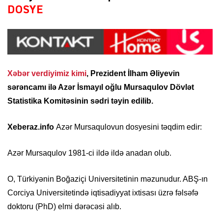
DOSYE
Xəbər verdiyimiz kimi
, Prezident İlham Əliyevin
sərəncamı ilə Azər İsmayıl oğlu Mursaqulov Dövlət
Statistika Komitəsinin sədri təyin edilib.
Xeberaz.info
Azər Mursaqulovun dosyesini təqdim edir:
Azər Mursaqulov 1981-ci ildə ildə anadan olub.
O, Türkiyənin Boğaziçi Universitetinin məzunudur. ABŞ-ın
Corciya Universitetində iqtisadiyyat ixtisası üzrə fəlsəfə
doktoru (PhD) elmi dərəcəsi alıb.