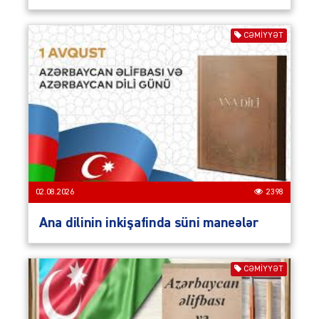
CƏMIYYƏT
02.08.2026
2398
Ana dilinin inkişafinda süni maneələr
CƏMIYYƏT