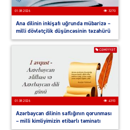
01.08.2026
3270
Ana dilinin inkişafı uğrunda mübarizə –
milli dövlətçilik düşüncəsinin təzahürü
CƏMIYYƏT
01.08.2026
4393
Azərbaycan dilinin saflığının qorunması
– milli kimliyimizin etibarlı təminatı