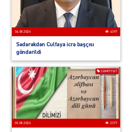
04.08.2026
4397
Sədərəkdən Culfaya icra başçısı
göndərildi
CƏMIYYƏT
03.08.2026
2377