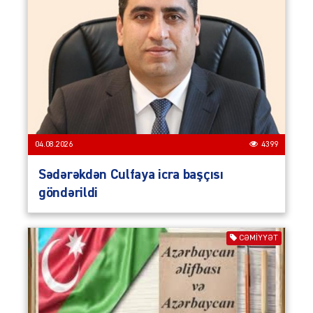
04.08.2026
4399
Sədərəkdən Culfaya icra başçısı
göndərildi
CƏMIYYƏT