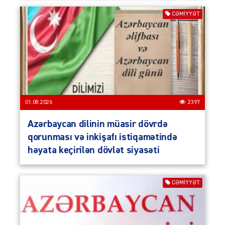
CƏMIYYƏT
01.08.2026
2397
Azərbaycan dilinin müasir dövrdə
qorunması və inkişafı istiqamətində
həyata keçirilən dövlət siyasəti
CƏMIYYƏT