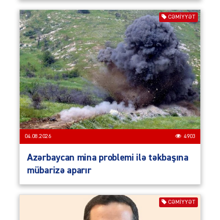
CƏMIYYƏT
04.08.2026
4903
Azərbaycan mina problemi ilə təkbaşına
mübarizə aparır
CƏMIYYƏT