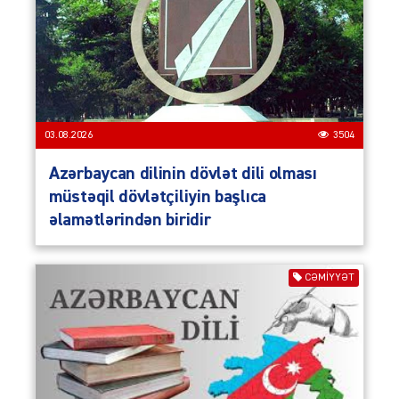
03.08.2026
3504
Azərbaycan dilinin dövlət dili olması
müstəqil dövlətçiliyin başlıca
əlamətlərindən biridir
CƏMIYYƏT