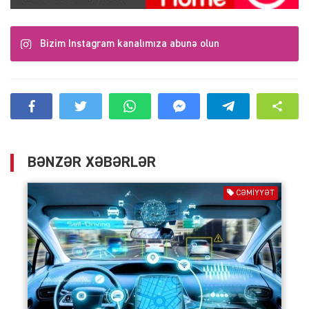
Bizim Instagram kanalımıza abunə olun
BƏNZƏR XƏBƏRLƏR
CƏMIYYƏT