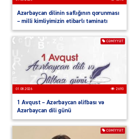
Azərbaycan dilinin saflığının qorunması
– milli kimliyimizin etibarlı təminatı
CƏMIYYƏT
01.08.2026
2690
1 Avqust – Azərbaycan əlifbası və
Azərbaycan dili günü
CƏMIYYƏT