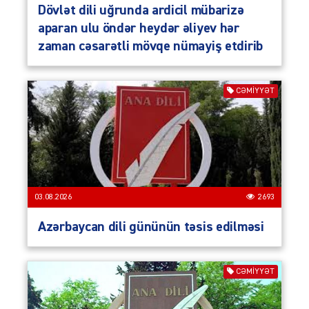
Dövlət dili uğrunda ardicil mübarizə
aparan ulu öndər heydər əliyev hər
zaman cəsarətli mövqe nümayiş etdirib
CƏMIYYƏT
03.08.2026
2693
Azərbaycan dili gününün təsis edilməsi
CƏMIYYƏT