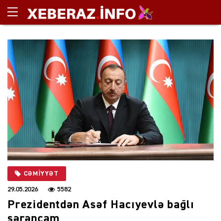
CƏMIYYƏT
29.05.2026
5582
Prezidentdən Asəf Hacıyevlə bağlı
sərəncam