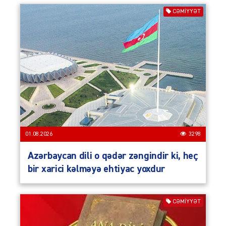
CƏMIYYƏT
01.08.2026
3298
Azərbaycan dili o qədər zəngindir ki, heç
bir xarici kəlməyə ehtiyac yoxdur
CƏMIYYƏT