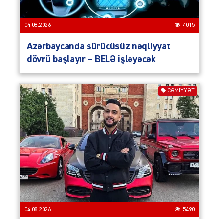
04.08.2026
4015
Azərbaycanda sürücüsüz nəqliyyat
dövrü başlayır – BELƏ işləyəcək
CƏMIYYƏT
04.08.2026
5490