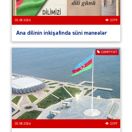
03.08.2026
2379
Ana dilinin inkişafinda süni maneələr
CƏMIYYƏT
03.08.2026
2397