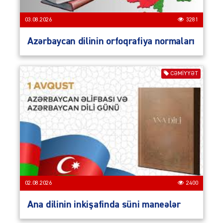
03.08.2026
3281
Azərbaycan dilinin orfoqrafiya normaları
CƏMIYYƏT
02.08.2026
2400
Ana dilinin inkişafinda süni maneələr