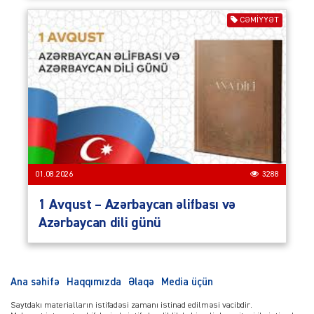
CƏMIYYƏT
01.08.2026
3288
1 Avqust – Azərbaycan əlifbası və
Azərbaycan dili günü
Ana səhifə
Haqqımızda
Əlaqə
Media üçün
Saytdakı materialların istifadəsi zamanı istinad edilməsi vacibdir.