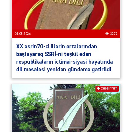
01.08.2026
3279
XX əsrin70-ci illərin ortalarından
başlayaraq SSRİ-ni təşkil edən
respublikaların ictimai-siyasi həyatında
dil məsələsi yenidən gündəmə gətirildi
CƏMIYYƏT