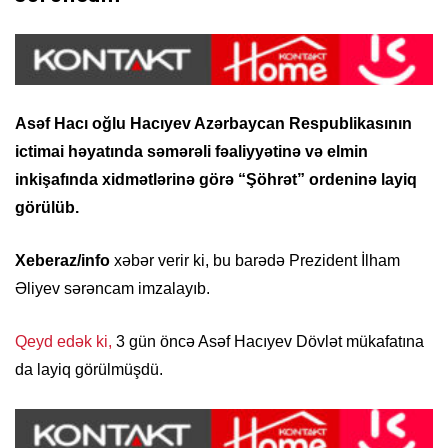
Asəf Hacı oğlu Hacıyev Azərbaycan Respublikasının
ictimai həyatında səmərəli fəaliyyətinə və elmin
inkişafında xidmətlərinə görə “Şöhrət” ordeninə layiq
görülüb.
Xeberaz/info
xəbər verir ki, bu barədə Prezident İlham
Əliyev sərəncam imzalayıb.
Qeyd edək ki,
3 gün öncə Asəf Hacıyev Dövlət mükafatına
da layiq görülmüşdü.