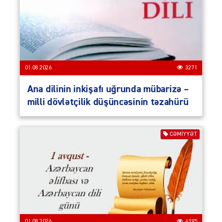
01.08.2026
3271
Ana dilinin inkişafı uğrunda mübarizə –
milli dövlətçilik düşüncəsinin təzahürü
CƏMIYYƏT
01.08.2026
4395