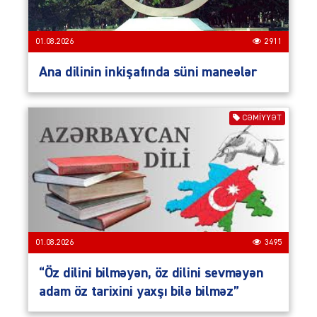
01.08.2026
2911
Ana dilinin inkişafında süni maneələr
CƏMIYYƏT
01.08.2026
3495
“Öz dilini bilməyən, öz dilini sevməyən
adam öz tarixini yaxşı bilə bilməz”