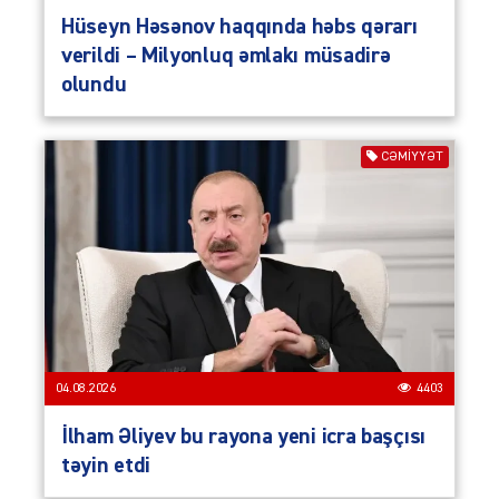
Hüseyn Həsənov haqqında həbs qərarı
verildi – Milyonluq əmlakı müsadirə
olundu
CƏMIYYƏT
04.08.2026
4403
İlham Əliyev bu rayona yeni icra başçısı
təyin etdi