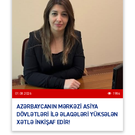
01.08.2026
1984
AZƏRBAYCANIN MƏRKƏZİ ASİYA
DÖVLƏTLƏRİ İLƏ ƏLAQƏLƏRİ YÜKSƏLƏN
XƏTLƏ İNKİŞAF EDİR!