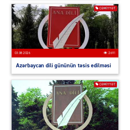
CƏMIYYƏT
03.08.2026
2691
Azərbaycan dili gününün təsis edilməsi
CƏMIYYƏT