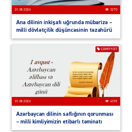
01.08.2026
3270
Ana dilinin inkişafı uğrunda mübarizə –
milli dövlətçilik düşüncəsinin təzahürü
CƏMIYYƏT
01.08.2026
4393
Azərbaycan dilinin saflığının qorunması
– milli kimliyimizin etibarlı təminatı