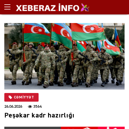
CƏMIYYƏT
26.06.2026
3564
Peşəkar kadr hazırlığı