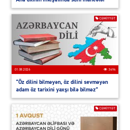
CƏMIYYƏT
01.08.2026
3494
“Öz dilini bilməyən, öz dilini sevməyən
adam öz tarixini yaxşı bilə bilməz”
CƏMIYYƏT