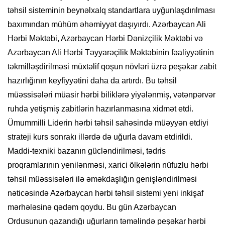
təhsil sisteminin beynəlxalq standartlara uyğunlaşdırılması
baxımından mühüm əhəmiyyət daşıyırdı. Azərbaycan Ali
Hərbi Məktəbi, Azərbaycan Hərbi Dənizçilik Məktəbi və
Azərbaycan Ali Hərbi Təyyarəçilik Məktəbinin fəaliyyətinin
təkmilləşdirilməsi müxtəlif qoşun növləri üzrə peşəkar zabit
hazırlığının keyfiyyətini daha da artırdı. Bu təhsil
müəssisələri müasir hərbi biliklərə yiyələnmiş, vətənpərvər
ruhda yetişmiş zabitlərin hazırlanmasına xidmət etdi.
Ümummilli Liderin hərbi təhsil sahəsində müəyyən etdiyi
strateji kurs sonrakı illərdə də uğurla davam etdirildi.
Maddi-texniki bazanın gücləndirilməsi, tədris
proqramlarının yenilənməsi, xarici ölkələrin nüfuzlu hərbi
təhsil müəssisələri ilə əməkdaşlığın genişləndirilməsi
nəticəsində Azərbaycan hərbi təhsil sistemi yeni inkişaf
mərhələsinə qədəm qoydu. Bu gün Azərbaycan
Ordusunun qazandığı uğurların təməlində peşəkar hərbi