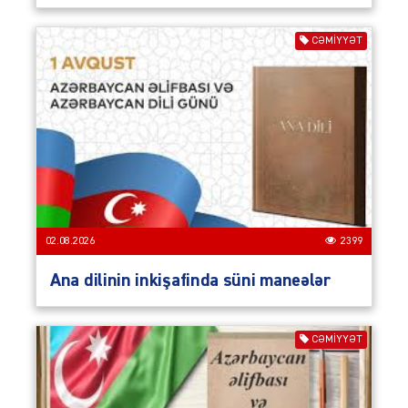
CƏMIYYƏT
02.08.2026
2399
Ana dilinin inkişafinda süni maneələr
CƏMIYYƏT