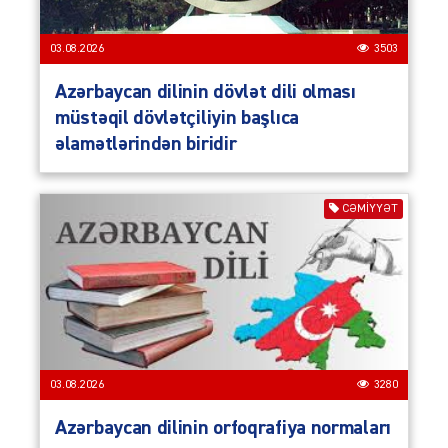
03.08.2026
3503
Azərbaycan dilinin dövlət dili olması
müstəqil dövlətçiliyin başlıca
əlamətlərindən biridir
CƏMIYYƏT
03.08.2026
3280
Azərbaycan dilinin orfoqrafiya normaları