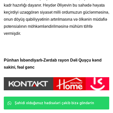
kadr hazırlığı dayanır. Heydər Əliyevin bu sahədə həyata
keçirdiyi uzaqgörən siyasət milli ordumuzun güclənməsinə,
onun döyüş qabiliyyətinin artırılmasına və ölkənin müdafiə
potensialının möhkəmləndirilməsinə mühüm töhfə
vermişdir.
Pünhan İsbəndiyarlı-Zərdab rayon Dəli Quşçu kənd
sakini, fəal gənc
Şahidi olduğunuz hadisələri çəkib bizə göndərin