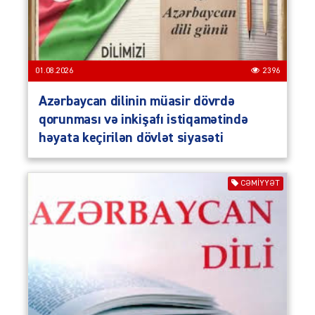
01.08.2026
2396
Azərbaycan dilinin müasir dövrdə
qorunması və inkişafı istiqamətində
həyata keçirilən dövlət siyasəti
CƏMIYYƏT