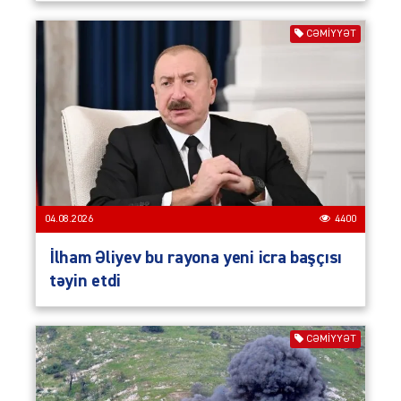
CƏMIYYƏT
04.08.2026
4400
İlham Əliyev bu rayona yeni icra başçısı
təyin etdi
CƏMIYYƏT