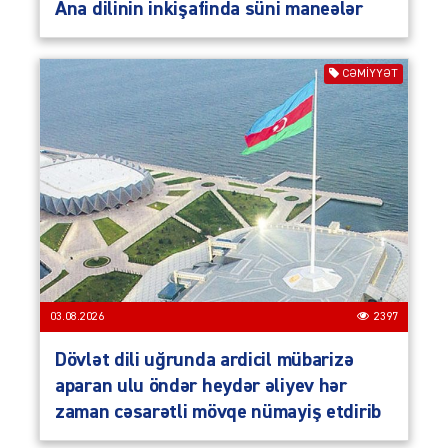
Ana dilinin inkişafinda süni maneələr
CƏMIYYƏT
03.08.2026
2397
Dövlət dili uğrunda ardicil mübarizə
aparan ulu öndər heydər əliyev hər
zaman cəsarətli mövqe nümayiş etdirib