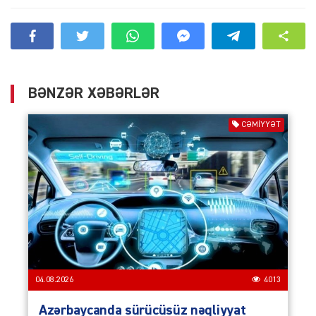
BƏNZƏR XƏBƏRLƏR
CƏMIYYƏT
04.08.2026
4013
Azərbaycanda sürücüsüz nəqliyyat