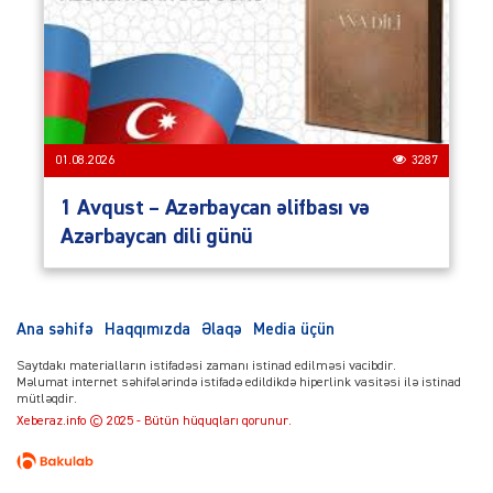
01.08.2026
3287
1 Avqust – Azərbaycan əlifbası və
Azərbaycan dili günü
Ana səhifə
Haqqımızda
Əlaqə
Media üçün
Saytdakı materialların istifadəsi zamanı istinad edilməsi vacibdir.
Məlumat internet səhifələrində istifadə edildikdə hiperlink vasitəsi ilə istinad
mütləqdir.
Xeberaz.info © 2025 - Bütün hüquqları qorunur.