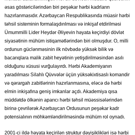
əsas göstəricilərindən biri peşəkar hərbi kadrların
hazırlanmasıdır. Azərbaycan Respublikasında müasir hərbi
təhsil sisteminin formalaşdırılması və inkişaf etdirilməsi
Ümummilli Lider Heydər Əliyevin həyata keçirdiyi dövlət
siyasətinin mühüm istiqamətlərindən biri olmuşdur. O, milli
ordunun güclənməsinin ilk növbədə yüksək bilik və
bacarıqlara malik zabit heyətinin yetişdirilməsindən asılı
olduğunu xüsusi vurğulayırdı. Hərbi Akademiyanın
yaradılması Silahlı Qüvvələr üçün yüksəkixtisaslı komandir
və qərargah zabitlərinin hazırlanmasına, eləcə də hərbi
elmin inkişafına geniş imkanlar açdı. Akademiya qısa
müddətdə ölkənin aparıcı hərbi təhsil müəssisələrindən
birinə çevrilərək Azərbaycan Ordusunun peşəkar kadr
potensialının möhkəmləndirilməsində mühüm rol oynadı.
2001-ci ildə həyata keçirilən struktur dəyişiklikləri isə hərbi