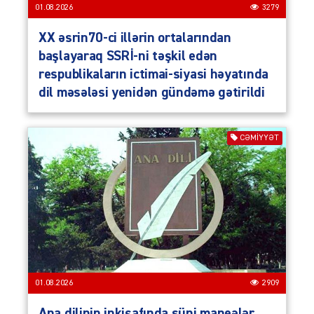
01.08.2026
3279
XX əsrin70-ci illərin ortalarından
başlayaraq SSRİ-ni təşkil edən
respublikaların ictimai-siyasi həyatında
dil məsələsi yenidən gündəmə gətirildi
CƏMIYYƏT
01.08.2026
2909
Ana dilinin inkişafında süni maneələr