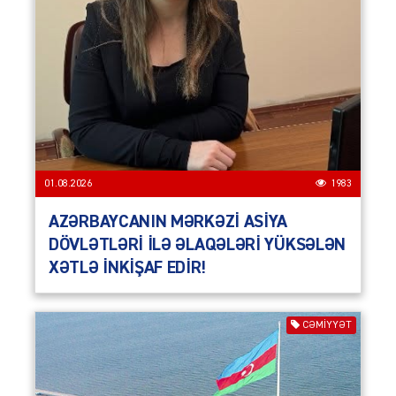
01.08.2026
1983
AZƏRBAYCANIN MƏRKƏZİ ASİYA
DÖVLƏTLƏRİ İLƏ ƏLAQƏLƏRİ YÜKSƏLƏN
XƏTLƏ İNKİŞAF EDİR!
CƏMIYYƏT