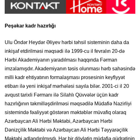
Peşəkar kadr hazırlığı
Ulu Öndər Heydər Əliyev hərbi təhsil sisteminin daha da
inkişaf etdirilməsi məqsədi ilə 1999-cu il fevralın 20-də
Hərbi Akademiyanın yaradılması haqqında Fərman
imzalamışdır. Akademiyanın təsis olunması hərb sahəsində
milli kadr ehtiyatının formalaşması prosesinin keyfiyyət
etibarı ilə yeni inkişaf mərhələsi sayıla bilər. 2001-ci il 20
avqust tarixli Fərmanı ilə Silahlı Qüvvələr üçün kadr
hazırlığının təkmilləşdirilməsi məqsədilə Müdafiə Nazirliyi
sistemində fəaliyyət göstərən məktəblər müvafiq olaraq
Azərbaycan Ali Hərbi Məktəbi, Azərbaycan Hərbi
Dənizçilik Məktəbi və Azərbaycan Ali Hərbi Təyyarəçilik
Məktəbi adlandırılmışdı. Hər bir dövlətin müdafiə qüdrətinin