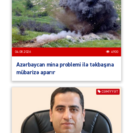
04.08.2026
4900
Azərbaycan mina problemi ilə təkbaşına
mübarizə aparır
CƏMIYYƏT