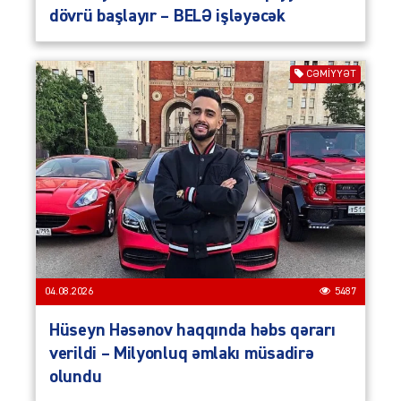
dövrü başlayır – BELƏ işləyəcək
CƏMIYYƏT
04.08.2026
5487
Hüseyn Həsənov haqqında həbs qərarı
verildi – Milyonluq əmlakı müsadirə
olundu