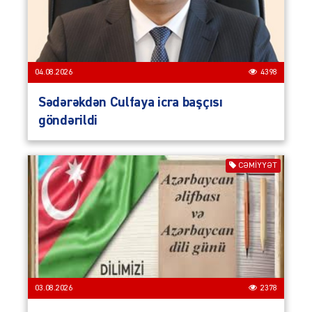
04.08.2026
4398
Sədərəkdən Culfaya icra başçısı
göndərildi
CƏMIYYƏT
03.08.2026
2378