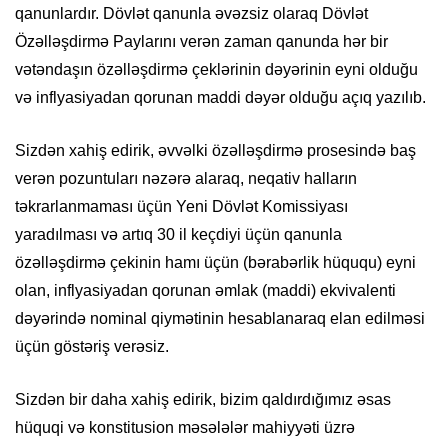
qanunlardır. Dövlət qanunla əvəzsiz olaraq Dövlət
Özəlləşdirmə Paylarını verən zaman qanunda hər bir
vətəndaşın özəlləşdirmə çeklərinin dəyərinin eyni olduğu
və inflyasiyadan qorunan maddi dəyər olduğu açıq yazılıb.
Sizdən xahiş edirik, əvvəlki özəlləşdirmə prosesində baş
verən pozuntuları nəzərə alaraq, neqativ halların
təkrarlanmaması üçün Yeni Dövlət Komissiyası
yaradılması və artıq 30 il keçdiyi üçün qanunla
özəlləşdirmə çekinin hamı üçün (bərabərlik hüququ) eyni
olan, inflyasiyadan qorunan əmlak (maddi) ekvivalenti
dəyərində nominal qiymətinin hesablanaraq elan edilməsi
üçün göstəriş verəsiz.
Sizdən bir daha xahiş edirik, bizim qaldırdığımız əsas
hüquqi və konstitusion məsələlər mahiyyəti üzrə