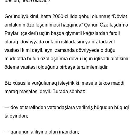
bəs bu, necə olacaq?
Göründüyü kimi, hətta 2000-ci ildə qəbul olunmuş “Dövlət
əmlakının özəlləşdirilməsi haqqında” Qanun Özəlləşdirmə
Payları (çekləri) üçün başqa qiymətli kağızlardan fərqli
olaraq, dövriyyədə onların istifadəsini yalnız tədavül
vasitəsi kimi deyil, eyni zamanda dövriyyədə olduğu
müddətdə bütün özəlləşdirmə dövrü üçün iqtisadi alət kimi
ödəmə vasitəsi olduğunu birbaşa tənzimləmişdir.
Biz xüsusilə vurğulamaq istəyirik ki, məsələ təkcə maddi
maraq məsələsi deyil. Burada söhbət:
— dövlət tərəfindən vətəndaşlara verilmiş hüququn hüquqi
taleyindən;
— qanunun aliliyinə olan inamdan;