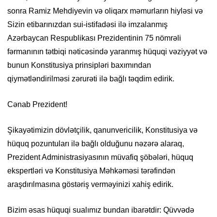
sonra Ramiz Mehdiyevin və oliqarx məmurların hiyləsi və
Sizin etibarınızdan sui-istifadəsi ilə imzalanmış
Azərbaycan Respublikası Prezidentinin 75 nömrəli
fərmanının tətbiqi nəticəsində yaranmış hüquqi vəziyyət və
bunun Konstitusiya prinsipləri baxımından
qiymətləndirilməsi zərurəti ilə bağlı təqdim edirik.
Cənab Prezident!
Şikayətimizin dövlətçilik, qanunvericilik, Konstitusiya və
hüquq pozuntuları ilə bağlı olduğunu nəzərə alaraq,
Prezident Administrasiyasının müvafiq şöbələri, hüquq
ekspertləri və Konstitusiya Məhkəməsi tərəfindən
araşdırılmasına göstəriş verməyinizi xahiş edirik.
Bizim əsas hüquqi sualımız bundan ibarətdir: Qüvvədə