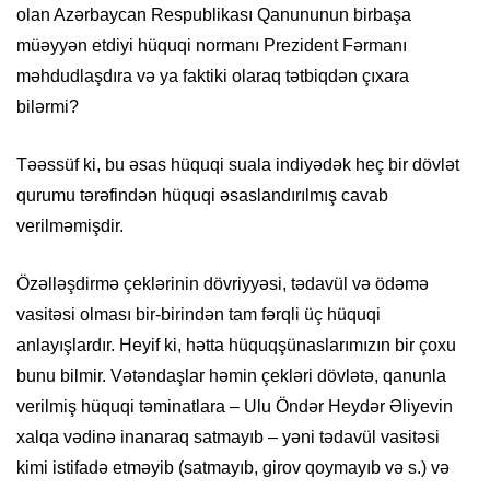
olan Azərbaycan Respublikası Qanununun birbaşa
müəyyən etdiyi hüquqi normanı Prezident Fərmanı
məhdudlaşdıra və ya faktiki olaraq tətbiqdən çıxara
bilərmi?
Təəssüf ki, bu əsas hüquqi suala indiyədək heç bir dövlət
qurumu tərəfindən hüquqi əsaslandırılmış cavab
verilməmişdir.
Özəlləşdirmə çeklərinin dövriyyəsi, tədavül və ödəmə
vasitəsi olması bir-birindən tam fərqli üç hüquqi
anlayışlardır. Heyif ki, hətta hüquqşünaslarımızın bir çoxu
bunu bilmir. Vətəndaşlar həmin çekləri dövlətə, qanunla
verilmiş hüquqi təminatlara – Ulu Öndər Heydər Əliyevin
xalqa vədinə inanaraq satmayıb – yəni tədavül vasitəsi
kimi istifadə etməyib (satmayıb, girov qoymayıb və s.) və