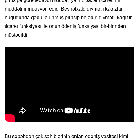
prinsipə görə tədavül müddəti yalnız bazar ticarətinin
müddətini müəyyən edir. Beynəlxalq qiymətli kağızlar
hüququnda qəbul olunmuş prinsip belədir: qiymətli kağızın
ticarət funksiyası ilə onun ödəniş funksiyası bir-birindən
müstəqildir.
Bu səbəbdən çek sahiblərinin onları ödəniş vasitəsi kimi