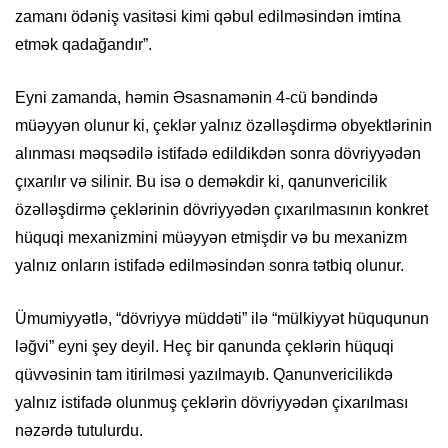
zamanı ödəniş vasitəsi kimi qəbul edilməsindən imtina
etmək qadağandır”.
Eyni zamanda, həmin Əsasnamənin 4-cü bəndində
müəyyən olunur ki, çeklər yalnız özəlləşdirmə obyektlərinin
alınması məqsədilə istifadə edildikdən sonra dövriyyədən
çıxarılır və silinir. Bu isə o deməkdir ki, qanunvericilik
özəlləşdirmə çeklərinin dövriyyədən çıxarılmasının konkret
hüquqi mexanizmini müəyyən etmişdir və bu mexanizm
yalnız onların istifadə edilməsindən sonra tətbiq olunur.
Ümumiyyətlə, “dövriyyə müddəti” ilə “mülkiyyət hüququnun
ləğvi” eyni şey deyil. Heç bir qanunda çeklərin hüquqi
qüvvəsinin tam itirilməsi yazılmayıb. Qanunvericilikdə
yalnız istifadə olunmuş çeklərin dövriyyədən çixarılması
nəzərdə tutulurdu.