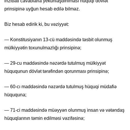
inzibati cavablarla yekunlaşdırılması hüquqi dövlət
prinsipinə uyğun hesab edilə bilməz.
Biz hesab edirik ki, bu vəziyyət:
— Konstitusiyanın 13-cü maddəsində təsbit olunmuş
mülkiyyətin toxunulmazlığı prinsipinə;
— 29-cu maddəsində nəzərdə tutulmuş mülkiyyət
hüququnun dövlət tərəfindən qorunması prinsipinə;
— 60-cı maddəsində nəzərdə tutulmuş hüquqi müdafiə
hüququna;
— 71-ci maddəsində müəyyən olunmuş insan və vətəndaş
hüquqlarının təmin edilməsi vəzifəsinə;