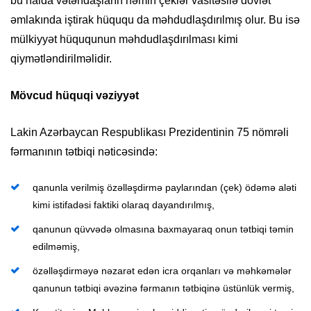
bu halda vətəndaşların həmin çeklər vasitəsilə dövlət
əmlakında iştirak hüququ da məhdudlaşdırılmış olur. Bu isə
mülkiyyət hüququnun məhdudlaşdırılması kimi
qiymətləndirilməlidir.
M
övcud hüquqi vəziyyət
Lakin Azərbaycan Respublikası Prezidentinin 75 nömrəli
fərmanının tətbiqi nəticəsində:
qanunla verilmiş özəlləşdirmə paylarından (çek) ödəmə aləti
kimi istifadəsi faktiki olaraq dayandırılmış,
qanunun qüvvədə olmasına baxmayaraq onun tətbiqi təmin
edilməmiş,
özəlləşdirməyə nəzarət edən icra orqanları və məhkəmələr
qanunun tətbiqi əvəzinə fərmanın tətbiqinə üstünlük vermiş,