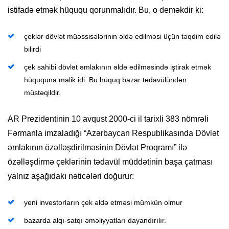
istifadə etmək hüququ qorunmalıdır. Bu, o deməkdir ki:
çeklər dövlət müəssisələrinin əldə edilməsi üçün təqdim edilə
bilirdi
çek sahibi dövlət əmlakının əldə edilməsində iştirak etmək
hüququna malik idi. Bu hüquq bazar tədavülündən
müstəqildir.
AR Prezidentinin 10 avqust 2000-ci il tarixli 383 nömrəli
Fərmanla imzaladığı “Azərbaycan Respublikasında Dövlət
əmlakının özəlləşdirilməsinin Dövlət Proqramı” ilə
özəlləşdirmə çeklərinin tədavül müddətinin başa çatması
yalnız aşağıdakı nəticələri doğurur:
yeni investorların çek əldə etməsi mümkün olmur
bazarda alqı-satqı əməliyyatları dayandırılır.