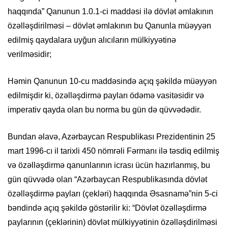
haqqında” Qanunun 1.0.1-ci maddəsi ilə dövlət əmlakının
özəlləşdirilməsi – dövlət əmlakının bu Qanunla müəyyən
edilmiş qaydalara uyğun alıcıların mülkiyyətinə
verilməsidir;
Həmin Qanunun 10-cu maddəsində açıq şəkildə müəyyən
edilmişdir ki, özəlləşdirmə payları ödəmə vasitəsidir və
imperativ qayda olan bu norma bu gün də qüvvədədir.
Bundan əlavə, Azərbaycan Respublikası Prezidentinin 25
mart 1996-cı il tarixli 450 nömrəli Fərmanı ilə təsdiq edilmiş
və özəlləşdirmə qanunlarının icrası ücün hazırlanmış, bu
gün qüvvədə olan “Azərbaycan Respublikasında dövlət
özəlləşdirmə payları (çekləri) haqqında Əsasnamə”nin 5-ci
bəndində açıq şəkildə göstərilir ki: “Dövlət özəlləşdirmə
paylarının (çeklərinin) dövlət mülkiyyətinin özəlləşdirilməsi