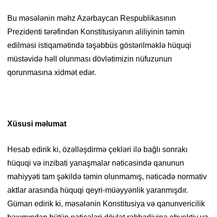
Bu məsələnin məhz Azərbaycan Respublikasının
Prezidenti tərəfindən Konstitusiyanın aliliyinin təmin
edilməsi istiqamətində təşəbbüs göstərilməklə hüquqi
müstəvidə həll olunması dövlətimizin nüfuzunun
qorunmasına xidmət edər.
X
üsusi məlumat
Hesab edirik ki, özəlləşdirmə çekləri ilə bağlı sonrakı
hüquqi və inzibati yanaşmalar nəticəsində qanunun
mahiyyəti tam şəkildə təmin olunmamış, nəticədə normativ
aktlar arasında hüquqi qeyri-müəyyənlik yaranmışdır.
Güman edirik ki, məsələnin Konstitusiya və qanunvericilik