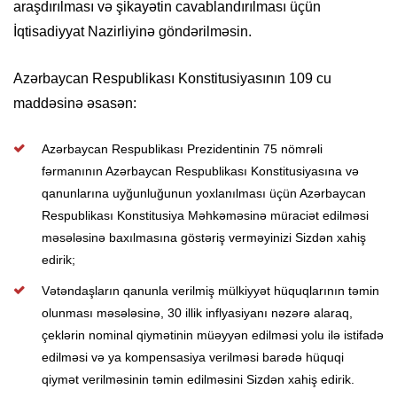
araşdırılması və şikayətin cavablandırılması üçün
İqtisadiyyat Nazirliyinə göndərilməsin.
Azərbaycan Respublikası Konstitusiyasının 109 cu
maddəsinə əsasən:
Azərbaycan Respublikası Prezidentinin 75 nömrəli
fərmanının Azərbaycan Respublikası Konstitusiyasına və
qanunlarına uyğunluğunun yoxlanılması üçün Azərbaycan
Respublikası Konstitusiya Məhkəməsinə müraciət edilməsi
məsələsinə baxılmasına göstəriş verməyinizi Sizdən xahiş
edirik;
Vətəndaşların qanunla verilmiş mülkiyyət hüquqlarının təmin
olunması məsələsinə, 30 illik inflyasiyanı nəzərə alaraq,
çeklərin nominal qiymətinin müəyyən edilməsi yolu ilə istifadə
edilməsi və ya kompensasiya verilməsi barədə hüquqi
qiymət verilməsinin təmin edilməsini Sizdən xahiş edirik.