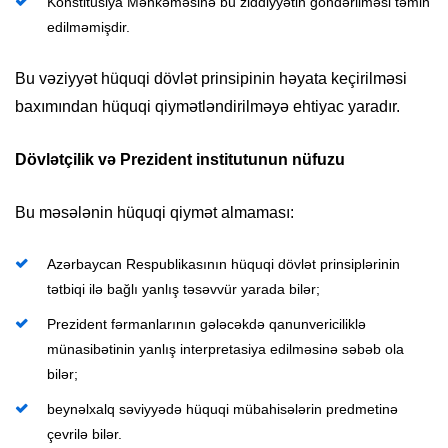
Konstitusiya Məhkəməsinə bu ziddiyyətin göndərilməsi təmin
edilməmişdir.
Bu vəziyyət hüquqi dövlət prinsipinin həyata keçirilməsi
baxımından hüquqi qiymətləndirilməyə ehtiyac yaradır.
D
övlətçilik və Prezident institutunun nüfuzu
Bu məsələnin hüquqi qiymət almaması:
Azərbaycan Respublikasının hüquqi dövlət prinsiplərinin
tətbiqi ilə bağlı yanlış təsəvvür yarada bilər;
Prezident fərmanlarının gələcəkdə qanunvericiliklə
münasibətinin yanlış interpretasiya edilməsinə səbəb ola
bilər;
beynəlxalq səviyyədə hüquqi mübahisələrin predmetinə
çevrilə bilər.