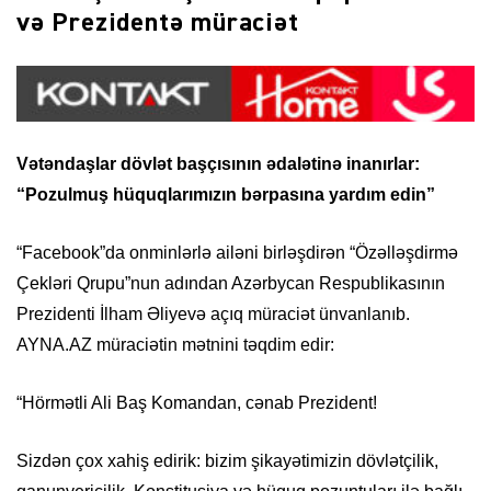
və Prezidentə müraciət
Vətəndaşlar dövlət başçısının ədalətinə inanırlar:
“Pozulmuş hüquqlarımızın bərpasına yardım edin”
“Facebook”da onminlərlə ailəni birləşdirən “Özəlləşdirmə
Çekləri Qrupu”nun adından Azərbycan Respublikasının
Prezidenti İlham Əliyevə açıq müraciət ünvanlanıb.
AYNA.AZ müraciətin mətnini təqdim edir:
“Hörmətli Ali Baş Komandan, cənab Prezident!
Sizdən çox xahiş edirik: bizim şikayətimizin dövlətçilik,