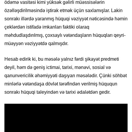
ödəmə vasitəsi kimi yüksək gəlirli müəssisələrin
özəlləşdirilməsində iştirak etmək üçün saxlamışlar. Lakin
sonrakı illərdə yaranmış hüquqi vəziyyət nəticəsində həmin
çeklərdən istifadə imkanları faktiki olaraq
məhdudlaşdırılmış, çoxsaylı vətəndaşların hüquqları qeyri-
müəyyən vəziyyətdə qalmışdır.
Hesab edirik ki, bu məsələ yalnız fərdi şikayət predmeti
deyil, həm də geniş ictimai, tarixi, mənəvi, sosial və
qanunvericilik əhəmiyyəti daşıyan məsələdir. Çünki söhbət
minlərlə vətəndaşa dövlət tərəfindən verilmiş hüququn
sonrakı hüquqi taleyindən və tarixi ədalətdən gedir.