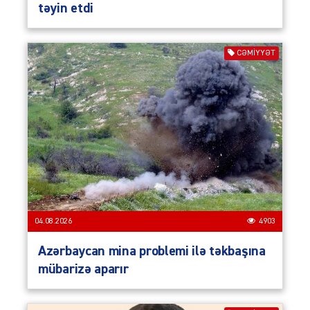
təyin etdi
CƏMIYYƏT
04.08.2026
4903
Azərbaycan mina problemi ilə təkbaşına
mübarizə aparır