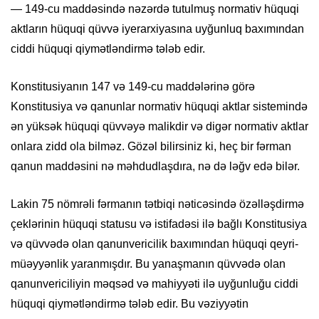
— 149-cu maddəsində nəzərdə tutulmuş normativ hüquqi
aktların hüquqi qüvvə iyerarxiyasına uyğunluq baxımından
ciddi hüquqi qiymətləndirmə tələb edir.
Konstitusiyanın 147 və 149-cu maddələrinə görə
Konstitusiya və qanunlar normativ hüquqi aktlar sistemində
ən yüksək hüquqi qüvvəyə malikdir və digər normativ aktlar
onlara zidd ola bilməz. Gözəl bilirsiniz ki, heç bir fərman
qanun maddəsini nə məhdudlaşdıra, nə də ləğv edə bilər.
Lakin 75 nömrəli fərmanın tətbiqi nəticəsində özəlləşdirmə
çeklərinin hüquqi statusu və istifadəsi ilə bağlı Konstitusiya
və qüvvədə olan qanunvericilik baxımından hüquqi qeyri-
müəyyənlik yaranmışdır. Bu yanaşmanın qüvvədə olan
qanunvericiliyin məqsəd və mahiyyəti ilə uyğunluğu ciddi
hüquqi qiymətləndirmə tələb edir. Bu vəziyyətin