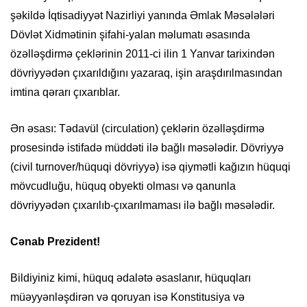
şəkildə İqtisadiyyət Nazirliyi yanında Əmlak Məsələləri
Dövlət Xidmətinin şifahi-yalan məlumatı əsasında
özəlləşdirmə çeklərinin 2011-ci ilin 1 Yanvar tarixindən
dövriyyədən çıxarıldığını yazaraq, işin araşdırılmasından
imtina qərarı çıxarıblar.
Ən əsası: Tədavül (circulation) çeklərin özəlləşdirmə
prosesində istifadə müddəti ilə bağlı məsələdir. Dövriyyə
(civil turnover/hüquqi dövriyyə) isə qiymətli kağızın hüquqi
mövcudluğu, hüquq obyekti olması və qanunla
dövriyyədən çıxarılıb-çıxarılmaması ilə bağlı məsələdir.
Cənab Prezident!
Bildiyiniz kimi, hüquq ədalətə əsaslanır, hüquqları
müəyyənləşdirən və qoruyan isə Konstitusiya və