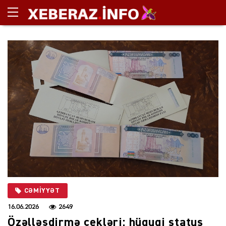
CƏMIYYƏT
16.06.2026
2649
Özəlləşdirmə çekləri: hüquqi status