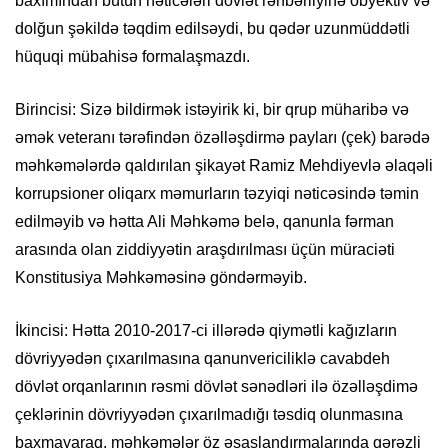
baxımından bütün nəticələri dövlət rəhbərliyinə obyektiv və
dolğun şəkildə təqdim edilsəydi, bu qədər uzunmüddətli
hüquqi mübahisə formalaşmazdı.
Birincisi: Sizə bildirmək istəyirik ki, bir qrup müharibə və
əmək veteranı tərəfindən özəlləşdirmə payları (çek) barədə
məhkəmələrdə qaldırılan şikayət Ramiz Mehdiyevlə əlaqəli
korrupsioner oliqarx məmurların təzyiqi nəticəsində təmin
edilməyib və hətta Ali Məhkəmə belə, qanunla fərman
arasında olan ziddiyyətin araşdırılması üçün müraciəti
Konstitusiya Məhkəməsinə göndərməyib.
İkincisi: Hətta 2010-2017-ci illərədə qiymətli kağızların
dövriyyədən çıxarılmasına qanunvericiliklə cavabdeh
dövlət orqanlarının rəsmi dövlət sənədləri ilə özəlləşdimə
çeklərinin dövriyyədən çıxarılmadığı təsdiq olunmasına
baxmayaraq, məhkəmələr öz əsaslandırmalarında qərəzli