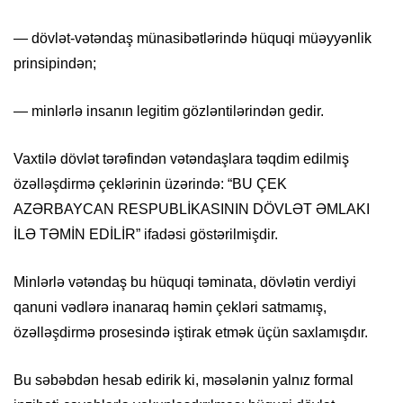
— dövlət-vətəndaş münasibətlərində hüquqi müəyyənlik
prinsipindən;
— minlərlə insanın legitim gözləntilərindən gedir.
Vaxtilə dövlət tərəfindən vətəndaşlara təqdim edilmiş
özəlləşdirmə çeklərinin üzərində: “BU ÇEK
AZƏRBAYCAN RESPUBLİKASININ DÖVLƏT ƏMLAKI
İLƏ TƏMİN EDİLİR” ifadəsi göstərilmişdir.
Minlərlə vətəndaş bu hüquqi təminata, dövlətin verdiyi
qanuni vədlərə inanaraq həmin çekləri satmamış,
özəlləşdirmə prosesində iştirak etmək üçün saxlamışdır.
Bu səbəbdən hesab edirik ki, məsələnin yalnız formal