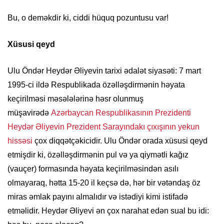
Bu, o deməkdir ki, ciddi hüquq pozuntusu var!
Xüsusi qeyd
Ulu Öndər Heydər Əliyevin tarixi ədalət siyasəti: 7 mart
1995-ci ildə Respublikada özəlləşdirmənin həyata
keçirilməsi məsələlərinə həsr olunmuş
müşavirədə
Azərbaycan Respublikasının Prezidenti
Heydər Əliyevin Prezident Sarayındakı çıxışının yekun
hissəsi
çox diqqətçəkicidir. Ulu Öndər orada xüsusi qeyd
etmişdir ki, özəlləşdirmənin pul və ya qiymətli kağız
(vauçer) formasında həyata keçirilməsindən asılı
olmayaraq, hətta 15-20 il keçsə də, hər bir vətəndaş öz
miras əmlak payını almalıdır və istədiyi kimi istifadə
etməlidir. Heydər Əliyevi ən çox narahat edən sual bu idi: