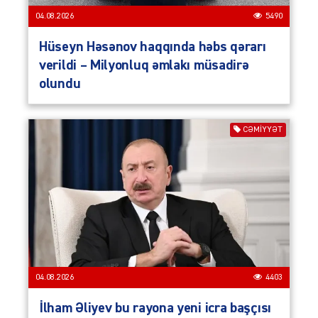
04.08.2026
5490
Hüseyn Həsənov haqqında həbs qərarı
verildi – Milyonluq əmlakı müsadirə
olundu
CƏMIYYƏT
04.08.2026
4403
İlham Əliyev bu rayona yeni icra başçısı