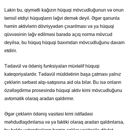
Lakin bu, qiymətli kağızın hüquqi mövcudluğunun və onun
təmsil etdiyi hüquqların ləğvi demək deyil. Əgər qanunla
həmin aktivlərin dövriyyədən çıxarılması və ya hüquqi
qüvvəsinin ləğv edilməsi barədə açıq norma mövcud
deyilsə, bu hüquq hüquqi baxımdan mövcudluğunu davam
etdirir.
Tədavül və ödəniş funksiyaları müxtəlif hüquqi
kateqoriyalardır. Tədavül müddətinin başa çatması yalnız
çeklərin sərbəst alqı-satqısına aid ola bilər. Bu isə onların
özəlləşdirmə prosesində hüquqi aktiv kimi mövcudluğunu
avtomatik olaraq aradan qaldırmır.
Əgər çeklərin ödəniş vasitəsi kimi istifadəsi
məhdudlaşdırılarsa və ya faktiki olaraq aradan qaldırılarsa,