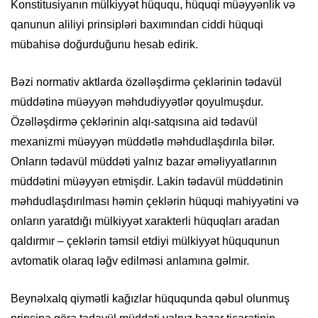
Konstitusiyanın mülkiyyət hüququ, hüquqi müəyyənlik və
qanunun aliliyi prinsipləri baxımından ciddi hüquqi
mübahisə doğurduğunu hesab edirik.
Bəzi normativ aktlarda özəlləşdirmə çeklərinin tədavül
müddətinə müəyyən məhdudiyyətlər qoyulmuşdur.
Özəlləşdirmə çeklərinin alqı-satqısına aid tədavül
mexanizmi müəyyən müddətlə məhdudlaşdırıla bilər.
Onların tədavül müddəti yalnız bazar əməliyyatlarının
müddətini müəyyən etmişdir. Lakin tədavül müddətinin
məhdudlaşdırılması həmin çeklərin hüquqi mahiyyətini və
onların yaratdığı mülkiyyət xarakterli hüquqları aradan
qaldırmır – çeklərin təmsil etdiyi mülkiyyət hüququnun
avtomatik olaraq ləğv edilməsi anlamına gəlmir.
Beynəlxalq qiymətli kağızlar hüququnda qəbul olunmuş