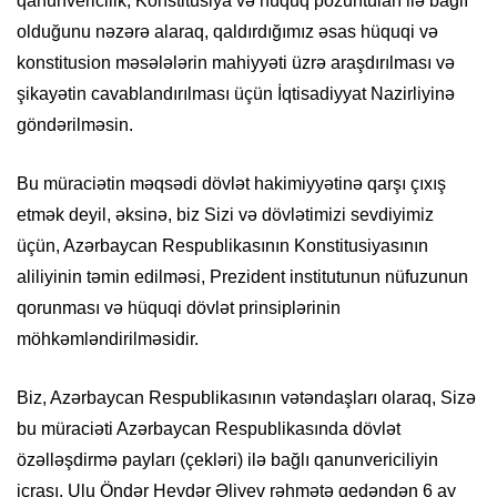
qanunvericilik, Konstitusiya və hüquq pozuntuları ilə bağlı
olduğunu nəzərə alaraq, qaldırdığımız əsas hüquqi və
konstitusion məsələlərin mahiyyəti üzrə araşdırılması və
şikayətin cavablandırılması üçün İqtisadiyyat Nazirliyinə
göndərilməsin.
Bu müraciətin məqsədi dövlət hakimiyyətinə qarşı çıxış
etmək deyil, əksinə, biz Sizi və dövlətimizi sevdiyimiz
üçün, Azərbaycan Respublikasının Konstitusiyasının
aliliyinin təmin edilməsi, Prezident institutunun nüfuzunun
qorunması və hüquqi dövlət prinsiplərinin
möhkəmləndirilməsidir.
Biz, Azərbaycan Respublikasının vətəndaşları olaraq, Sizə
bu müraciəti Azərbaycan Respublikasında dövlət
özəlləşdirmə payları (çekləri) ilə bağlı qanunvericiliyin
icrası, Ulu Öndər Heydər Əliyev rəhmətə gedəndən 6 ay