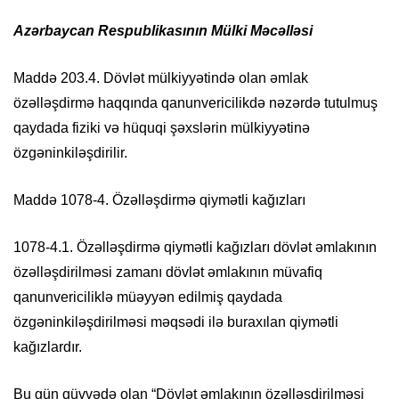
Azərbaycan Respublikasının Mülki Məcəlləsi
Maddə 203.4. Dövlət mülkiyyətində olan əmlak
özəlləşdirmə haqqında qanunvericilikdə nəzərdə tutulmuş
qaydada fiziki və hüquqi şəxslərin mülkiyyətinə
özgəninkiləşdirilir.
Maddə 1078-4. Özəlləşdirmə qiymətli kağızları
1078-4.1. Özəlləşdirmə qiymətli kağızları dövlət əmlakının
özəlləşdirilməsi zamanı dövlət əmlakının müvafiq
qanunvericiliklə müəyyən edilmiş qaydada
özgəninkiləşdirilməsi məqsədi ilə buraxılan qiymətli
kağızlardır.
Bu gün qüvvədə olan “Dövlət əmlakının özəlləşdirilməsi