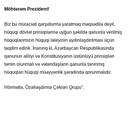
Möhtərəm
Prezident
!
Biz bu müraciəti qarşıdurma yaratmaq məqsədilə deyil,
hüquqi dövlət prinsiplərinə uyğun şəkildə qanunla verilmiş
hüquqlarımızın hüquqi taleyinin aydınlaşdırılması üçün
təqdim edirik. İnanırıq ki, Azərbaycan Respublikasında
qanunun aliliyi və Konstitusiyanın üstünlüyü prinsipləri
təmin olunmalı və vətəndaşların qanunla tanınmış
hüquqları hüquqi müəyyənlik şəraitində qorunmalıdır.
Hörmətlə, Özəlləşdirmə Çekləri Qrupu”.