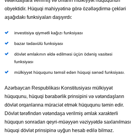
vətəndaşlara verilmiş və onların mülkiyyət hüququnun
obyektidir. Hüquqi mahiyyətinə görə özəlləşdirmə çekləri
aşağıdakı funksiyaları daşıyırdı:
investisiya qiymətli kağızı funksiyası
bazar tədavülü funksiyası
dövlət əmlakının əldə edilməsi üçün ödəniş vasitəsi
funksiyası
mülkiyyət hüququnu təmsil edən hüquqi sənəd funksiyası.
Azərbaycan Respublikası Konstitusiyası mülkiyyət
hüququnu, hüquqi bərabərlik prinsipini və vətəndaşların
dövlət orqanlarına müraciət etmək hüququnu təmin edir.
Dövlət tərəfindən vətəndaşa verilmiş əmlak xarakterli
hüququn sonradan qeyri-müəyyən vəziyyətdə saxlanılması
hüquqi dövlət prinsipinə uyğun hesab edilə bilməz.