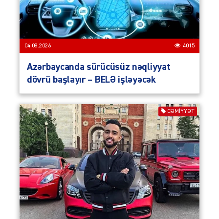
04.08.2026
4015
Azərbaycanda sürücüsüz nəqliyyat
dövrü başlayır – BELƏ işləyəcək
CƏMIYYƏT