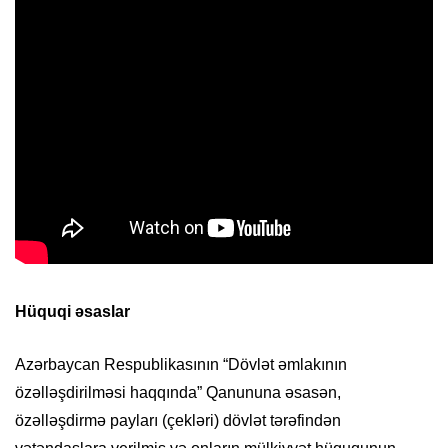
Hüquqi əsaslar
Azərbaycan Respublikasının “Dövlət əmlakının
özəlləşdirilməsi haqqında” Qanununa əsasən,
özəlləşdirmə payları (çekləri) dövlət tərəfindən