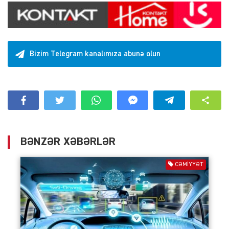
Bizim Telegram kanalımıza abunə olun
BƏNZƏR XƏBƏRLƏR
CƏMIYYƏT