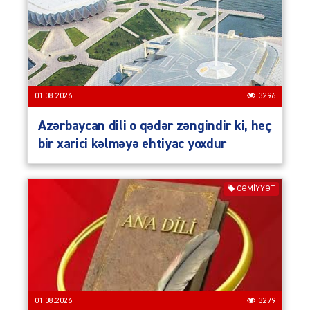
01.08.2026
3296
Azərbaycan dili o qədər zəngindir ki, heç
bir xarici kəlməyə ehtiyac yoxdur
CƏMIYYƏT
01.08.2026
3279