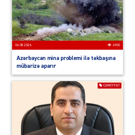
04.08.2026
4900
Azərbaycan mina problemi ilə təkbaşına
mübarizə aparır
CƏMIYYƏT