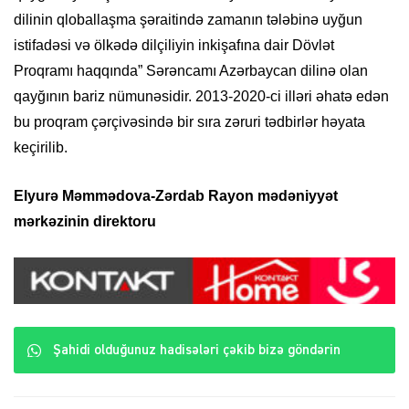
dilinin qloballaşma şəraitində zamanın tələbinə uyğun
istifadəsi və ölkədə dilçiliyin inkişafına dair Dövlət
Proqramı haqqında” Sərəncamı Azərbaycan dilinə olan
qayğının bariz nümunəsidir. 2013-2020-ci illəri əhatə edən
bu proqram çərçivəsində bir sıra zəruri tədbirlər həyata
keçirilib.
Elyurə Məmmədova-Zərdab Rayon mədəniyyət
mərkəzinin direktoru
Şahidi olduğunuz hadisələri çəkib bizə göndərin