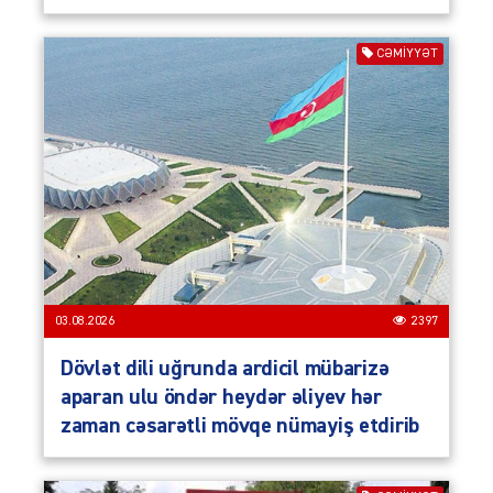
CƏMIYYƏT
03.08.2026
2397
Dövlət dili uğrunda ardicil mübarizə
aparan ulu öndər heydər əliyev hər
zaman cəsarətli mövqe nümayiş etdirib