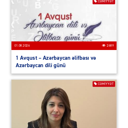
CƏMIYYƏT
01.08.2026
2689
1 Avqust – Azərbaycan əlifbası və
Azərbaycan dili günü
CƏMIYYƏT