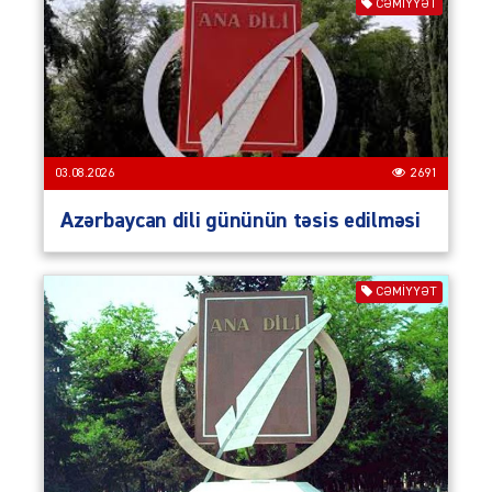
CƏMIYYƏT
03.08.2026
2691
Azərbaycan dili gününün təsis edilməsi
CƏMIYYƏT