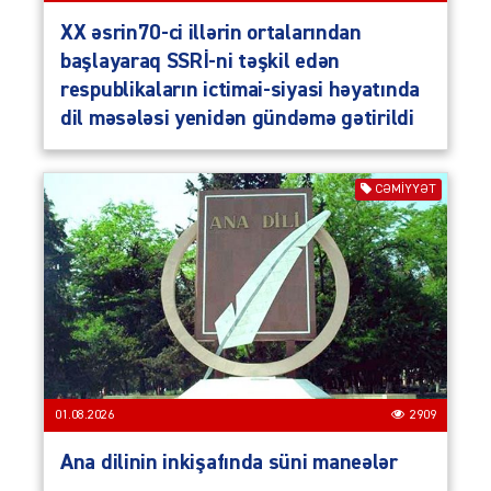
XX əsrin70-ci illərin ortalarından
başlayaraq SSRİ-ni təşkil edən
respublikaların ictimai-siyasi həyatında
dil məsələsi yenidən gündəmə gətirildi
CƏMIYYƏT
01.08.2026
2909
Ana dilinin inkişafında süni maneələr