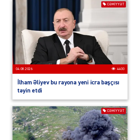
CƏMIYYƏT
04.08.2026
4400
İlham Əliyev bu rayona yeni icra başçısı
təyin etdi
CƏMIYYƏT