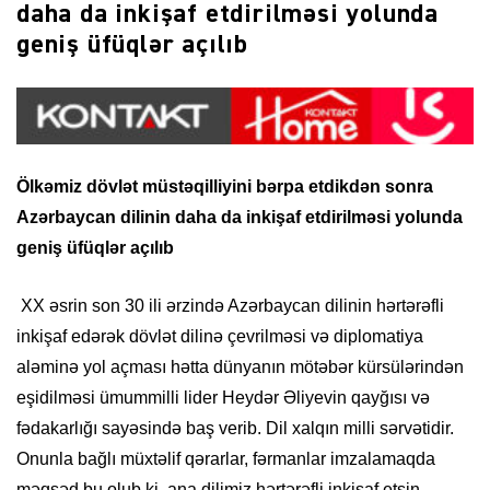
daha da inkişaf etdirilməsi yolunda
geniş üfüqlər açılıb
Ölkəmiz dövlət müstəqilliyini bərpa etdikdən sonra
Azərbaycan
dilinin daha da inkişaf etdirilməsi yolunda
geniş üfüqlər açılıb
XX əsrin son 30 ili ərzində Azərbaycan dilinin hərtərəfli
inkişaf edərək dövlət dilinə çevrilməsi və diplomatiya
aləminə yol açması hətta dünyanın mötəbər kürsülərindən
eşidilməsi ümummilli lider Heydər Əliyevin qayğısı və
fədakarlığı sayəsində baş verib. Dil xalqın milli sərvətidir.
Onunla bağlı müxtəlif qərarlar, fərmanlar imzalamaqda
məqsəd bu olub ki, ana dilimiz hərtərəfli inkişaf etsin.