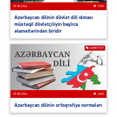
03.08.2026
3503
Azərbaycan dilinin dövlət dili olması
müstəqil dövlətçiliyin başlıca
əlamətlərindən biridir
CƏMIYYƏT
03.08.2026
3280
Azərbaycan dilinin orfoqrafiya normaları