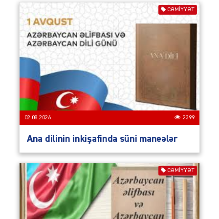
CƏMIYYƏT
02.08.2026
2399
Ana dilinin inkişafinda süni maneələr
CƏMIYYƏT