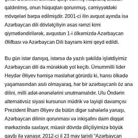
qaldırılmış, onun hüquqları qorunmuş, cəmiyyətdəki
mövqeləri bərpa edilmişdir. 2001-ci ilin avqust ayında isə
Azərbaycan dili dövlətçiliyin əsas rəmzi kimi
qiymətləndirilərək, avqustun 1-i ölkəmizdə Azərbaycan
Əlifbası və Azərbaycan Dili bayramı kimi qeyd edildi.
Bu gün istər danışıq, istərsə də yazılı şəkildə işlətdiyimiz
Azərbaycan dili də mürəkkəb yol keçib. Ümummilli lider
Heydər Əliyev həmişə məsləhət görürdü ki, hansı ölkədə
yaşamasından asılı olmayaraq, hər bir azərbaycanlı öz ana
dilini, milli adət-ənənələrini unutmamalıdır. Ulu Öndərin
alternativsiz siyasi kursunun müdrik və layiqli davamçısı
Prezident İlham Əliyev də bütün digər sahələrlə yanaşı,
Azərbaycan dilinin qorunması və inkişafını daim diqqət
mərkəzində saxlayır, müasir dövrdə dilçiliyimizə böyük
qayğı ilə yanaşır. 2012-ci il 23 may tarixli “Azərbaycan