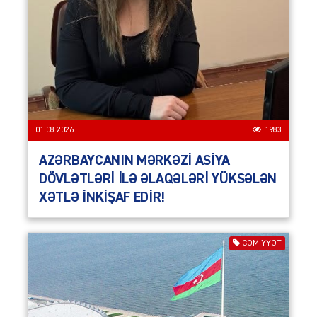
01.08.2026
1983
AZƏRBAYCANIN MƏRKƏZİ ASİYA
DÖVLƏTLƏRİ İLƏ ƏLAQƏLƏRİ YÜKSƏLƏN
XƏTLƏ İNKİŞAF EDİR!
CƏMIYYƏT