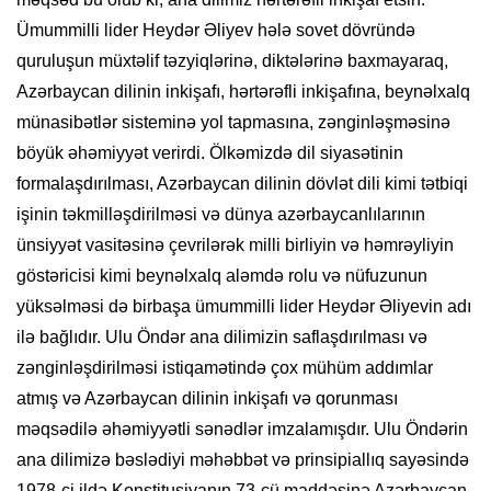
Ümummilli lider Heydər Əliyev hələ sovet dövründə
quruluşun müxtəlif təzyiqlərinə, diktələrinə baxmayaraq,
Azərbaycan dilinin inkişafı, hərtərəfli inkişafına, beynəlxalq
münasibətlər sisteminə yol tapmasına, zənginləşməsinə
böyük əhəmiyyət verirdi. Ölkəmizdə dil siyasətinin
formalaşdırılması, Azərbaycan dilinin dövlət dili kimi tətbiqi
işinin təkmilləşdirilməsi və dünya azərbaycanlılarının
ünsiyyət vasitəsinə çevrilərək milli birliyin və həmrəyliyin
göstəricisi kimi beynəlxalq aləmdə rolu və nüfuzunun
yüksəlməsi də birbaşa ümummilli lider Heydər Əliyevin adı
ilə bağlıdır. Ulu Öndər ana dilimizin saflaşdırılması və
zənginləşdirilməsi istiqamətində çox mühüm addımlar
atmış və Azərbaycan dilinin inkişafı və qorunması
məqsədilə əhəmiyyətli sənədlər imzalamışdır. Ulu Öndərin
ana dilimizə bəslədiyi məhəbbət və prinsipiallıq sayəsində
1978-ci ildə Konstitusiyanın 73-cü maddəsinə Azərbaycan