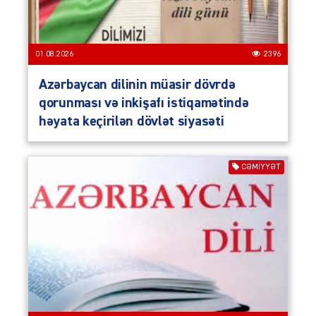
01.08.2026
2396
Azərbaycan dilinin müasir dövrdə
qorunması və inkişafı istiqamətində
həyata keçirilən dövlət siyasəti
CƏMIYYƏT