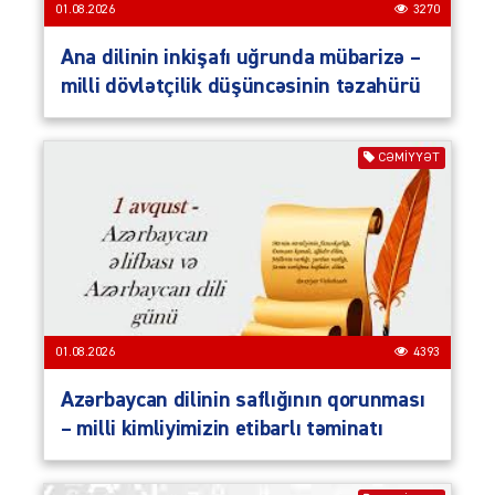
01.08.2026
3270
Ana dilinin inkişafı uğrunda mübarizə –
milli dövlətçilik düşüncəsinin təzahürü
CƏMIYYƏT
01.08.2026
4393
Azərbaycan dilinin saflığının qorunması
– milli kimliyimizin etibarlı təminatı