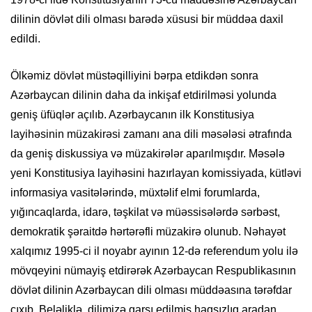
dilinin dövlət dili olması barədə xüsusi bir müddəa daxil
edildi.
Ölkəmiz dövlət müstəqilliyini bərpa etdikdən sonra
Azərbaycan dilinin daha da inkişaf etdirilməsi yolunda
geniş üfüqlər açılıb. Azərbaycanın ilk Konstitusiya
layihəsinin müzakirəsi zamanı ana dili məsələsi ətrafında
da geniş diskussiya və müzakirələr aparılmışdır. Məsələ
yeni Konstitusiya layihəsini hazırlayan komissiyada, kütləvi
informasiya vasitələrində, müxtəlif elmi forumlarda,
yığıncaqlarda, idarə, təşkilat və müəssisələrdə sərbəst,
demokratik şəraitdə hərtərəfli müzakirə olunub. Nəhayət
xalqımız 1995-ci il noyabr ayının 12-də referendum yolu ilə
mövqeyini nümayiş etdirərək Azərbaycan Respublikasının
dövlət dilinin Azərbaycan dili olması müddəasına tərəfdar
çıxıb. Beləliklə, dilimizə qarşı edilmiş haqsızlıq aradan