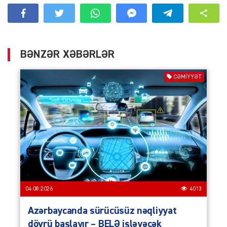
BƏNZƏR XƏBƏRLƏR
CƏMIYYƏT
04.08.2026
4013
Azərbaycanda sürücüsüz nəqliyyat
dövrü başlayır – BELƏ işləyəcək