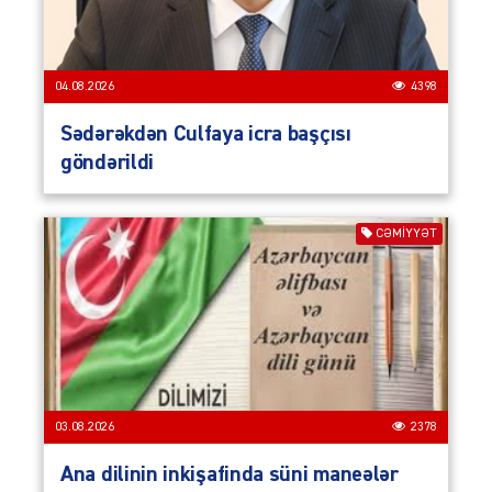
04.08.2026
4398
Sədərəkdən Culfaya icra başçısı
göndərildi
CƏMIYYƏT
03.08.2026
2378
Ana dilinin inkişafinda süni maneələr