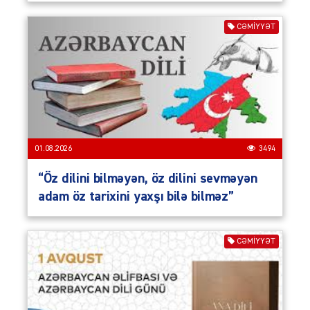
CƏMIYYƏT
01.08.2026
3494
“Öz dilini bilməyən, öz dilini sevməyən
adam öz tarixini yaxşı bilə bilməz”
CƏMIYYƏT