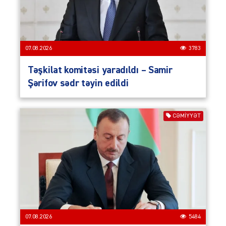
07.08.2026
3783
Təşkilat komitəsi yaradıldı – Samir
Şərifov sədr təyin edildi
CƏMIYYƏT
07.08.2026
5484