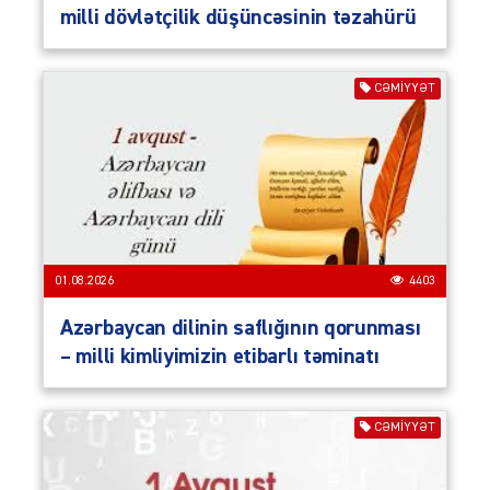
milli dövlətçilik düşüncəsinin təzahürü
CƏMIYYƏT
01.08.2026
4403
Azərbaycan dilinin saflığının qorunması
– milli kimliyimizin etibarlı təminatı
CƏMIYYƏT