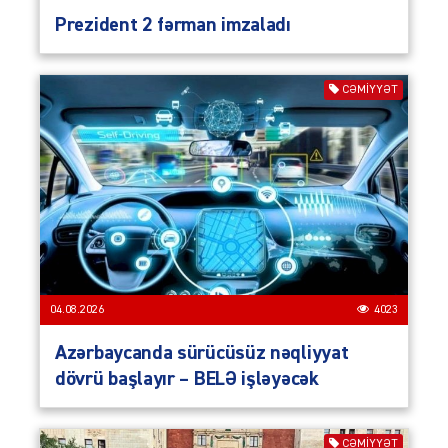
Prezident 2 fərman imzaladı
CƏMIYYƏT
04.08.2026
4023
Azərbaycanda sürücüsüz nəqliyyat
dövrü başlayır – BELƏ işləyəcək
CƏMIYYƏT