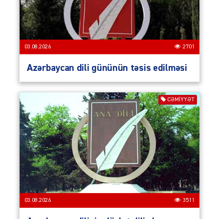
03.08.2026
2701
Azərbaycan dili gününün təsis edilməsi
CƏMIYYƏT
03.08.2026
3511