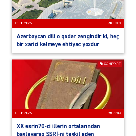
01.08.2026
3303
Azərbaycan dili o qədər zəngindir ki, heç
bir xarici kəlməyə ehtiyac yoxdur
CƏMIYYƏT
01.08.2026
3283
XX əsrin70-ci illərin ortalarından
başlayaraq SSRİ-ni təşkil edən