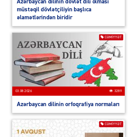
Azərbaycan dilinin dövlət dili olması
müstəqil dövlətçiliyin başlıca
əlamətlərindən biridir
CƏMIYYƏT
03.08.2026
3289
Azərbaycan dilinin orfoqrafiya normaları
CƏMIYYƏT