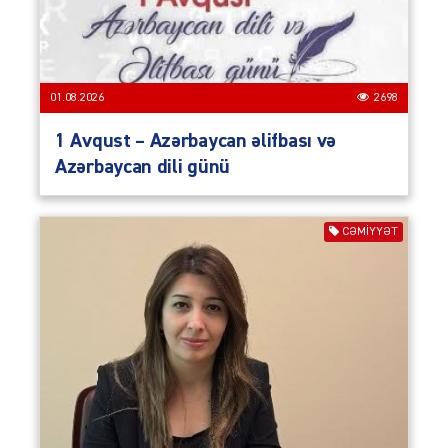
01.08.2026
2698
1 Avqust – Azərbaycan əlifbası və
Azərbaycan dili günü
CƏMIYYƏT