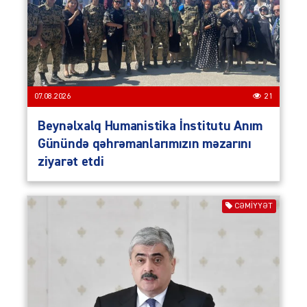
07.08.2026
21
Beynəlxalq Humanistika İnstitutu Anım
Günündə qəhrəmanlarımızın məzarını
ziyarət etdi
CƏMIYYƏT