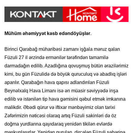
Mühüm əhəmiyyət kəsb edəndöyüşlər
.
Birinci Qarabağ müharibəsi zamanı işğala məruz qalan
Füzuli 27 il ərzində ermənilər tərəfindən tamamilə
darmadağın edilib. Azadlığına qovuşmuş bütün ərazilərimiz
kimi, bu gün Füzulidə də böyük quruculuq və abadlıq işləri
aparılır. Qarabağın hava qapısı adlandırılan Füzuli
Beynəlxalq Hava Limanı isə ən müasir səviyyədə inşa
edilib və istənilən tip hava gəmisini qəbul etmək imkanına
malikdir. Əbədi qürur və iftixar mənbəyimiz olan tarixi
Zəfərimizin nəticəsi olaraq artıq Füzuli sakinləri də öz
doğma yurdlarına qayıdaraq yenidən tikilən evlərdə
məskunlaşırlar. Yenidən qurulan, dirçələn Füzuli şəhərinə