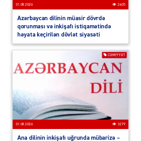
01.08.2026
2405
Azərbaycan dilinin müasir dövrdə
qorunması və inkişafı istiqamətində
həyata keçirilən dövlət siyasəti
CƏMIYYƏT
01.08.2026
3279
Ana dilinin inkişafı uğrunda mübarizə –