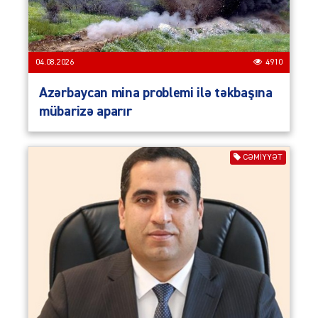
04.08.2026
4910
Azərbaycan mina problemi ilə təkbaşına
mübarizə aparır
CƏMIYYƏT