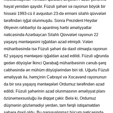
həyat yenidən qayıdır. Füzuli şəhəri və rayonun böyük bir
hissəsi 1993-cü il avqustun 23-də erməni silahlı qüvvələri
tərəfindən işğal olunmuşdu. Sonra Prezident Heydər
Əliyevin rəhbərliyi ilə aparılmış hərbi əməliyyatlar
nəticəsində Azərbaycan Silahlı Qüvvələri rayonun 22
yaşayış məntəqəsini işğaldan azad etmişdi. Vətən
müharibəsində isə Füzuli şəhəri də daxil olmaqla rayonun
62 yaşayış məntəqəsi işğaldan azad edildi. Füzuli uğrunda
gedən döyüşlər İkinci Qarabağ müharibəsinin cənub-şərq
cəbhəsində ən mühüm döyüşlərindən biri idi. Uğurlu Füzuli
əməliyyatı ilə, həmçinin Cəbrayıl və Xocavənd rayonunun
da bir sıra yaşayış məntəqələri Ordumuz tərəfindən azad
edildi. Füzuli şəhərinin azad olunmasının əməliyyat planı
özünəməxsusluğu ilə diqqət çəkir. Belə ki, Ordumuz
düşmənin gözləmədiyi yerdən, tam fərqli istiqamətdən
şəhərə daxil oldu. Bu qarşısıalınmaz hücum nəticəsində