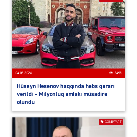
04.08.2026
5498
Hüseyn Həsənov haqqında həbs qərarı
verildi – Milyonluq əmlakı müsadirə
olundu
CƏMIYYƏT