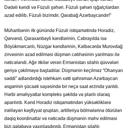
Dədəli kəndi və Füzuli şəhəri. Füzuli şəhəri işğalçılardan
azad edilib, Füzuli bizimdir, Qarabağ Azərbaycandır!”
Müharibənin ilk günündə Füzuli istiqamətində Horadiz,
Qərvənd, Qaraxanbəyli kəndlərinin, Cəbrayılda isə
Böyükmərcanlı, Nüzgar kəndlərinin, Kəlbəcərdə Murovdağ
zirvəsinin azad edilməsi düşmən cəbhəsinin yarılması ilə
nəticələndi. Ağır itkilər verən Ermənistan silahlı qüvvələri
geriyə çəkilməyə başladılar. Düşmənin keçilməz “Ohanyan
səddi” adlandırdığı istehkam xətti qəhrəman Azərbaycan
əsgərinin şücaəti sayəsində bir neçə saat ərzində yarıldı.
Hərbi əməliyyatlar kompleks şəkildə və planlı olaraq
aparılırdı. Kənd Horadiz istiqamətindən yüksəkliklərə
irəliləyən kəşfiyyat qrupları, artilleriya bölmələrinə ötürülən
dəqiq koordinatlar və nəticədə düşmənin məhv edilməsi
bizi qələbəyə yaxınlaşdırırdı. Ermənistan silahlı