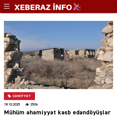
CƏMIYYƏT
18.10.2025
2506
Mühüm əhəmiyyət kəsb edəndöyüşlər