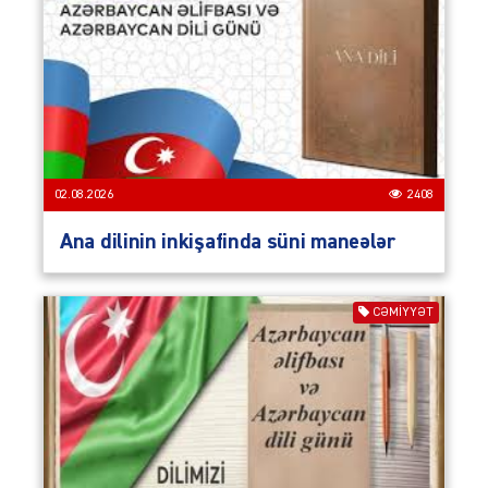
02.08.2026
2408
Ana dilinin inkişafinda süni maneələr
CƏMIYYƏT