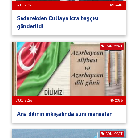
04.08.2026
4407
Sədərəkdən Culfaya icra başçısı
göndərildi
CƏMIYYƏT
03.08.2026
2386
Ana dilinin inkişafinda süni maneələr
CƏMIYYƏT