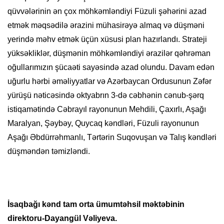
qüvvələrinin ən çox möhkəmləndiyi Füzuli şəhərini azad
etmək məqsədilə ərazini mühasirəyə almaq və düşməni
yerində məhv etmək üçün xüsusi plan hazırlandı. Strateji
yüksəkliklər, düşmənin möhkəmləndiyi ərazilər qəhrəman
oğullarımızın şücaəti sayəsində azad olundu. Davam edən
uğurlu hərbi əməliyyatlar və Azərbaycan Ordusunun Zəfər
yürüşü nəticəsində oktyabrın 3-də cəbhənin cənub-şərq
istiqamətində Cəbrayıl rayonunun Mehdili, Çaxırlı, Aşağı
Maralyan, Şəybəy, Quycaq kəndləri, Füzuli rayonunun
Aşağı Əbdürrəhmanlı, Tərtərin Suqovuşan və Talış kəndləri
düşməndən təmizləndi.
İsaqbağı kənd tam orta ümumtəhsil məktəbinin
direktoru-Dayangül Vəliyeva.