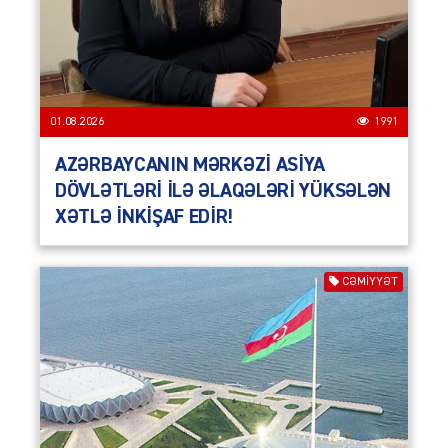
01.08.2026
1991
AZƏRBAYCANIN MƏRKƏZİ ASİYA
DÖVLƏTLƏRİ İLƏ ƏLAQƏLƏRİ YÜKSƏLƏN
XƏTLƏ İNKİŞAF EDİR!
CƏMIYYƏT