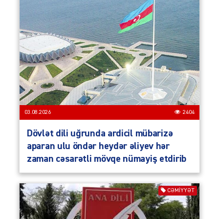
03.08.2026
2404
Dövlət dili uğrunda ardicil mübarizə
aparan ulu öndər heydər əliyev hər
zaman cəsarətli mövqe nümayiş etdirib
CƏMIYYƏT