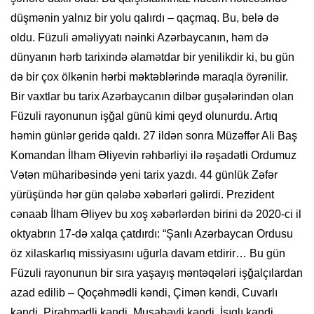
düşmənin yalnız bir yolu qalırdı – qaçmaq. Bu, belə də
oldu. Füzuli əməliyyatı nəinki Azərbaycanın, həm də
dünyanın hərb tarixində əlamətdar bir yenilikdir ki, bu gün
də bir çox ölkənin hərbi məktəblərində maraqla öyrənilir.
Bir vaxtlar bu tarix Azərbaycanın dilbər guşələrindən olan
Füzuli rayonunun işğal günü kimi qeyd olunurdu. Artıq
həmin günlər geridə qaldı. 27 ildən sonra Müzəffər Ali Baş
Komandan İlham Əliyevin rəhbərliyi ilə rəşadətli Ordumuz
Vətən müharibəsində yeni tarix yazdı. 44 günlük Zəfər
yürüşündə hər gün qələbə xəbərləri gəlirdi. Prezident
cənaab İlham Əliyev bu xoş xəbərlərdən birini də 2020-ci il
oktyabrın 17-də xalqa çatdırdı: “Şanlı Azərbaycan Ordusu
öz xilaskarlıq missiyasını uğurla davam etdirir… Bu gün
Füzuli rayonunun bir sıra yaşayış məntəqələri işğalçılardan
azad edilib – Qoçəhmədli kəndi, Çimən kəndi, Cuvarlı
kəndi, Pirəhmədli kəndi, Musabəyli kəndi, İşıqlı kəndi,