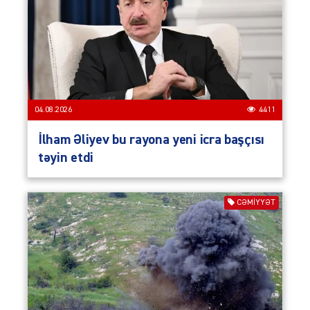
04.08.2026
4411
İlham Əliyev bu rayona yeni icra başçısı
təyin etdi
CƏMIYYƏT