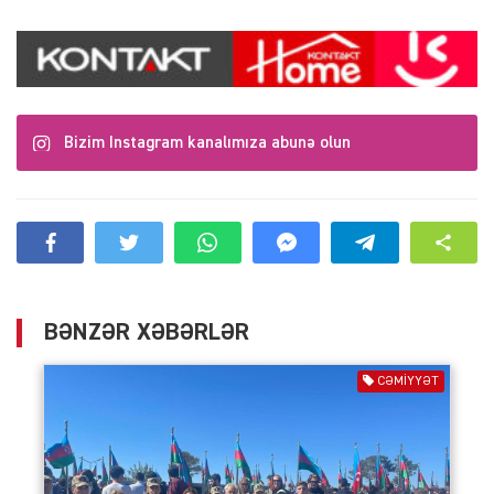
Bizim Instagram kanalımıza abunə olun
BƏNZƏR XƏBƏRLƏR
CƏMIYYƏT