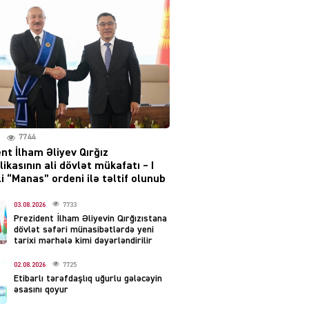
layihəsi ilə bağlı AÇIQLAMA
04.08.2026
4388
Müharibə Rusiyanın belini
bükür
04.08.2026
4001
7744
IZNES
nt İlham Əliyev Qırğız
Ekranlardan uzaq qalan
ikasının ali dövlət mükafatı – I
məşhur aktrisanın yeni
i “Manas” ordeni ilə təltif olunub
qazanc mənbəyi ortaya
çıxdı
03.08.2026
7733
Prezident İlham Əliyevin Qırğızıstana
04.08.2026
2167
dövlət səfəri münasibətlərdə yeni
tarixi mərhələ kimi dəyərləndirilir
YƏT
02.08.2026
7725
Hüseyn Həsənov haqqında
Etibarlı tərəfdaşlıq uğurlu gələcəyin
həbs qərarı verildi –
əsasını qoyur
Milyonluq əmlakı müsadirə