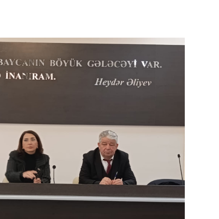
SIYAS
DÜNYA
CƏMIY
SIYAS