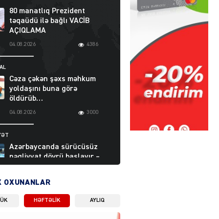
80 manatlıq Prezident
təqaüdü ilə bağlı VACİB
AÇIQLAMA
04.08.2026
4386
AL
Cəza çəkən şəxs məhkum
yoldaşını buna görə
öldürüb…
04.08.2026
3000
YƏT
Azərbaycanda sürücüsüz
nəqliyyat dövrü başlayır –
BELƏ işləyəcək
04.08.2026
4013
X OXUNANLAR
LÜK
HƏFTƏLIK
AYLIQ
ƏT
XİN rəhbərindən TRİPP