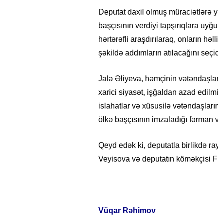
Deputat daxil olmuş müraciətlərə 
başçısının verdiyi tapşırıqlara uyğ
hərtərəfli araşdırılaraq, onların hə
şəkildə addımların atılacağını seçic
Jalə Əliyeva, həmçinin vətəndaşlar
xarici siyasət, işğaldan azad edilm
islahatlar və xüsusilə vətəndaşları
ölkə başçısının imzaladığı fərman
Qeyd edək ki, deputatla birlikdə r
Veyisova və deputatın köməkçisi Fi
Vüqar Rəhimov