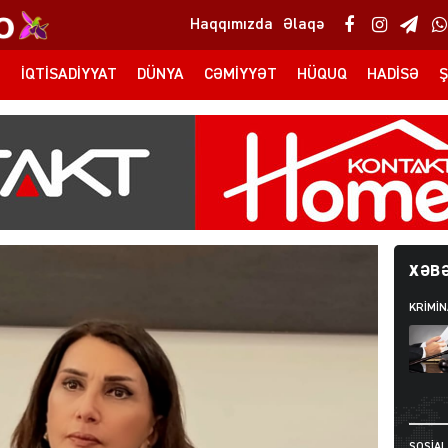
Haqqımızda
Əlaqə
T
İQTISADIYYAT
DÜNYA
CƏMIYYƏT
HÜQUQ
HADISƏ
Ş
XƏBƏ
KRIMIN
SOSIAL