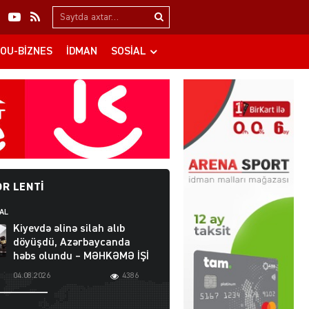
Search…
OU-BIZNES
İDMAN
SOSIAL
R LENTI
AL
Kiyevdə əlinə silah alıb
döyüşdü, Azərbaycanda
həbs olundu – MƏHKƏMƏ İŞİ
04.08.2026
4386