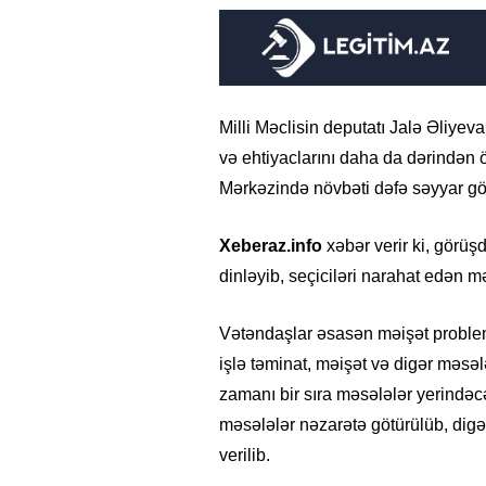
Milli Məclisin deputatı Jalə Əliyev
və ehtiyaclarını daha da dərində
Mərkəzində növbəti dəfə səyyar gör
Xeberaz.info
xəbər verir ki, görüş
dinləyib, seçiciləri narahat edən mə
Vətəndaşlar əsasən məişət problem
işlə təminat, məişət və digər məsələ
zamanı bir sıra məsələlər yerindəc
məsələlər nəzarətə götürülüb, digər
verilib.