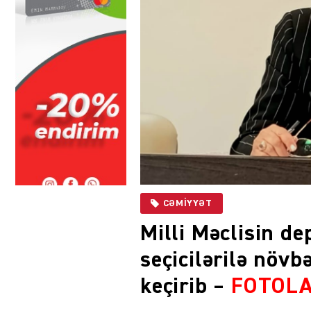
CƏMIYYƏT
Milli Məclisin de
seçicilərilə növb
keçirib –
FOTOL