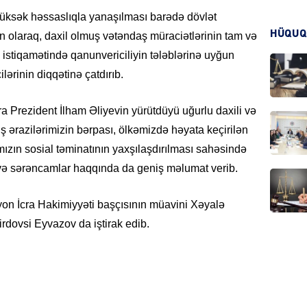
yüksək həssaslıqla yanaşılması barədə dövlət
HÜQUQ
un olaraq, daxil olmuş vətəndaş müraciətlərinin tam və
CƏMIY
lli istiqamətində qanunvericiliyin tələblərinə uyğun
ilərinin diqqətinə çatdırıb.
a Prezident İlham Əliyevin yürütdüyü uğurlu daxili və
iş ərazilərimizin bərpası, ölkəmizdə həyata keçirilən
CƏMIY
mızın sosial təminatının yaxşılaşdırılması sahəsində
 və sərəncamlar haqqında da geniş məlumat verib.
ayon İcra Hakimiyyəti başçısının müavini Xəyalə
rdovsi Eyvazov da iştirak edib.
MANŞE