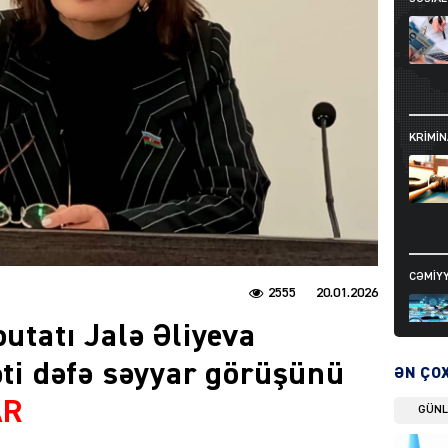
KRIMIN
CƏMIY
2555
20.01.2026
putatı Jalə Əliyeva
əti dəfə səyyar görüşünü
ƏN ÇO
AR
GÜN
SIYAS