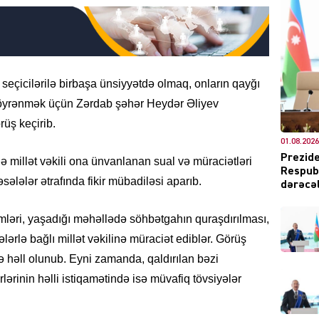
DÜNYA
a seçicilərilə birbaşa ünsiyyətdə olmaq, onların qayğı
n öyrənmək üçün Zərdab şəhər Heydər Əliyev
üş keçirib.
01.08.2026
ŞOU-B
Prezide
də millət vəkili ona ünvanlanan sual və müraciətləri
Respubl
sələlər ətrafında fikir mübadiləsi aparıb.
dərəcəl
ləri, yaşadığı məhəllədə söhbətgahın quraşdırılması,
lərlə bağlı millət vəkilinə müraciət ediblər. Görüş
ə həll olunub. Eyni zamanda, qaldırılan bəzi
CƏMIY
lərinin həlli istiqamətində isə müvafiq tövsiyələr