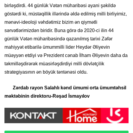
birləşdirdi. 44 günlük Vətən müharibəsi əyani şəkildə
göstərdi ki, müstəqillik illərində əldə edilmiş milli birliyimiz,
mənəvi-ideoloji vəhdətimiz bizim ən qiymətli
sərvətlərimizdən biridir. Buna görə də 2020-ci ilin 44
günlük Vətən müharibəsində qazanılmış tarixi Zəfər
mahiyyət etibarilə ümummilli lider Heydər Əliyevin
müəyyən etdiyi və Prezident cənab İlham Əliyevin daha da
təkmilləşdirərək müasirləşdirdiyi milli dövlətçilik
strategiyasının ən böyük təntənəsi oldu.
Zərdab rayon Salahlı kənd ümumi orta ümumtəhsil
məktəbinin direktoru-Rəşad İsmayılov