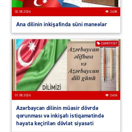
02.08.2026
2408
Ana dilinin inkişafinda süni maneələr
CƏMIYYƏT
01.08.2026
2406
Azərbaycan dilinin müasir dövrdə
qorunması və inkişafı istiqamətində
həyata keçirilən dövlət siyasəti