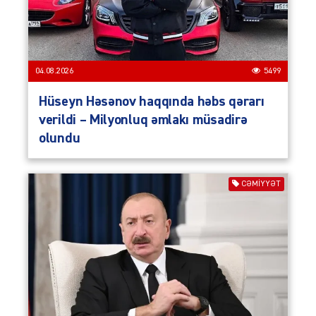
04.08.2026
5499
Hüseyn Həsənov haqqında həbs qərarı
verildi – Milyonluq əmlakı müsadirə
olundu
CƏMIYYƏT