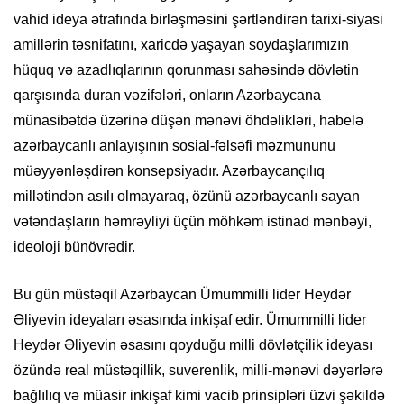
vahid ideya ətrafında birləşməsini şərtləndirən tarixi-siyasi
amillərin təsnifatını, xaricdə yaşayan soydaşlarımızın
hüquq və azadlıqlarının qorunması sahəsində dövlətin
qarşısında duran vəzifələri, onların Azərbaycana
münasibətdə üzərinə düşən mənəvi öhdəlikləri, habelə
azərbaycanlı anlayışının sosial-fəlsəfi məzmununu
müəyyənləşdirən konsepsiyadır. Azərbaycançılıq
millətindən asılı olmayaraq, özünü azərbaycanlı sayan
vətəndaşların həmrəyliyi üçün möhkəm istinad mənbəyi,
ideoloji bünövrədir.
Bu gün müstəqil Azərbaycan Ümummilli lider Heydər
Əliyevin ideyaları əsasında inkişaf edir. Ümummilli lider
Heydər Əliyevin əsasını qoyduğu milli dövlətçilik ideyası
özündə real müstəqillik, suverenlik, milli-mənəvi dəyərlərə
bağlılıq və müasir inkişaf kimi vacib prinsipləri üzvi şəkildə