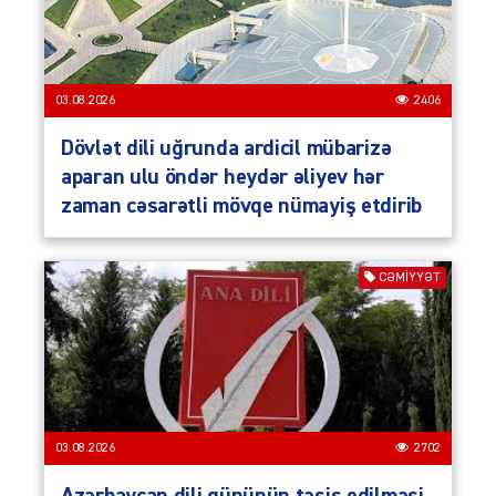
03.08.2026
2406
Dövlət dili uğrunda ardicil mübarizə
aparan ulu öndər heydər əliyev hər
zaman cəsarətli mövqe nümayiş etdirib
CƏMIYYƏT
03.08.2026
2702