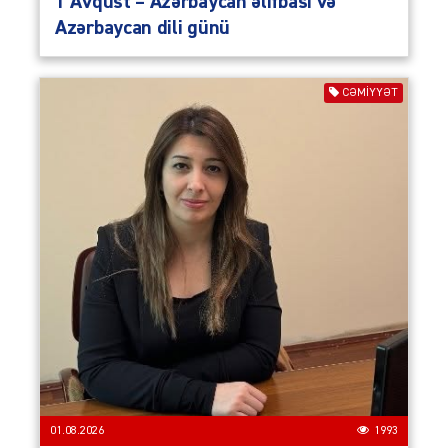
1 Avqust – Azərbaycan əlifbası və
Azərbaycan dili günü
CƏMIYYƏT
01.08.2026
1993