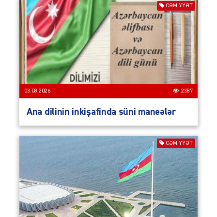
CƏMIYYƏT
03.08.2026
2387
Ana dilinin inkişafinda süni maneələr
CƏMIYYƏT