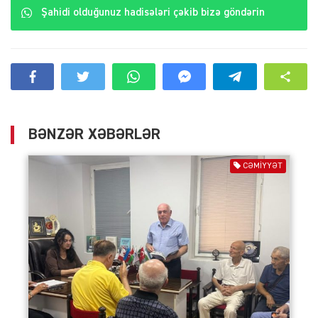
Şahidi olduğunuz hadisələri çəkib bizə göndərin
BƏNZƏR XƏBƏRLƏR
CƏMIYYƏT