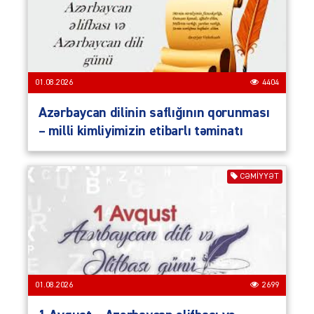
01.08.2026
4404
Azərbaycan dilinin saflığının qorunması
– milli kimliyimizin etibarlı təminatı
CƏMIYYƏT
01.08.2026
2699