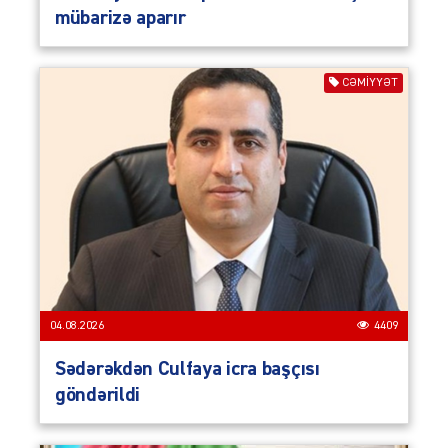
mübarizə aparır
CƏMIYYƏT
04.08.2026
4409
Sədərəkdən Culfaya icra başçısı
göndərildi