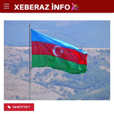
CƏMIYYƏT