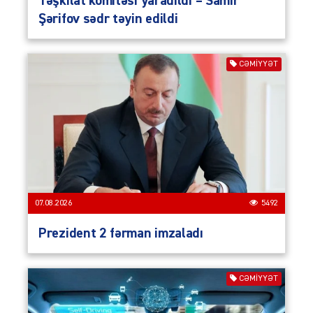
Təşkilat komitəsi yaradıldı – Samir
Şərifov sədr təyin edildi
CƏMIYYƏT
07.08.2026
5492
Prezident 2 fərman imzaladı
CƏMIYYƏT