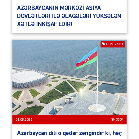
AZƏRBAYCANIN MƏRKƏZİ ASİYA
DÖVLƏTLƏRİ İLƏ ƏLAQƏLƏRİ YÜKSƏLƏN
XƏTLƏ İNKİŞAF EDİR!
CƏMIYYƏT
01.08.2026
3304
Azərbaycan dili o qədər zəngindir ki, heç