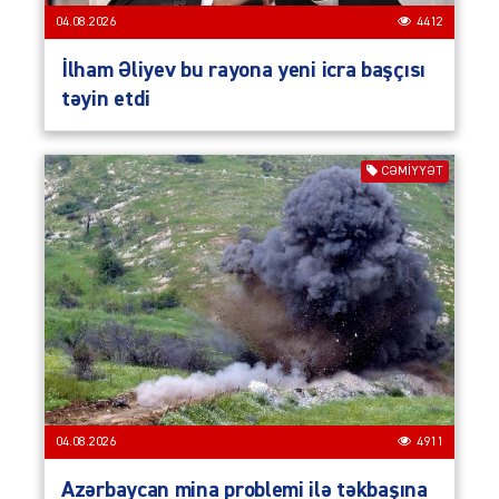
04.08.2026
4412
İlham Əliyev bu rayona yeni icra başçısı
təyin etdi
CƏMIYYƏT
04.08.2026
4911
Azərbaycan mina problemi ilə təkbaşına