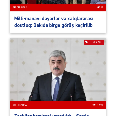
08.08.2026
8
Milli-mənəvi dəyərlər və xalqlararası
dostluq: Bakıda birgə görüş keçirilib
CƏMIYYƏT
07.08.2026
3793