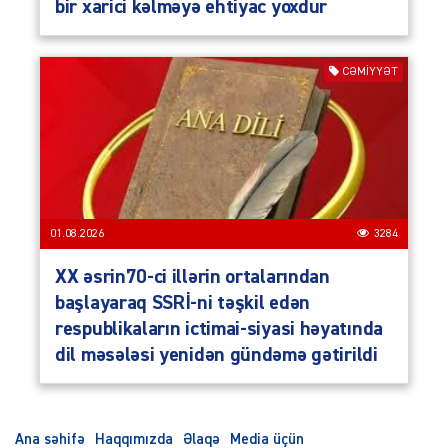
bir xarici kəlməyə ehtiyac yoxdur
CƏMIYYƏT
01.08.2026
3284
XX əsrin70-ci illərin ortalarından
başlayaraq SSRİ-ni təşkil edən
respublikaların ictimai-siyasi həyatında
dil məsələsi yenidən gündəmə gətirildi
Ana səhifə
Haqqımızda
Əlaqə
Media üçün