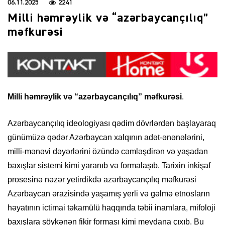
06.11.2025
2241
Milli həmrəylik və “azərbaycançılıq”
məfkurəsi
Milli həmrəylik və “azərbaycançılıq” məfkurəsi
.
Azərbaycançılıq ideologiyası qədim dövrlərdən başlayaraq
günümüzə qədər Azərbaycan xalqının adət-ənənələrini,
milli-mənəvi dəyərlərini özündə cəmləşdirən və yaşadan
baxışlar sistemi kimi yaranıb və formalaşıb. Tarixin inkişaf
prosesinə nəzər yetirdikdə azərbaycançılıq məfkurəsi
Azərbaycan ərazisində yaşamış yerli və gəlmə etnosların
həyatının ictimai təkamülü haqqında təbii inamlara, mifoloji
baxışlara söykənən fikir forması kimi meydana çıxıb. Bu