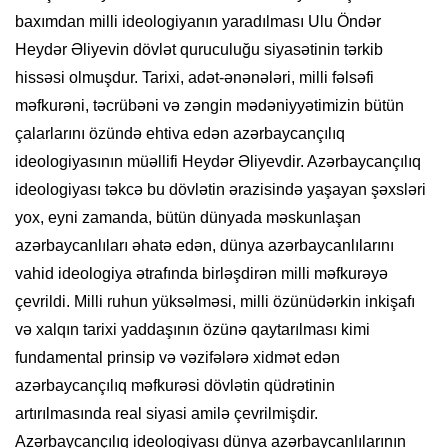
baxımdan milli ideologiyanın yaradılması Ulu Öndər
Heydər Əliyevin dövlət quruculuğu siyasətinin tərkib
hissəsi olmuşdur. Tarixi, adət-ənənələri, milli fəlsəfi
məfkurəni, təcrübəni və zəngin mədəniyyətimizin bütün
çalarlarını özündə ehtiva edən azərbaycançılıq
ideologiyasının müəllifi Heydər Əliyevdir. Azərbaycançılıq
ideologiyası təkcə bu dövlətin ərazisində yaşayan şəxsləri
yox, eyni zamanda, bütün dünyada məskunlaşan
azərbaycanlıları əhatə edən, dünya azərbaycanlılarını
vahid ideologiya ətrafında birləşdirən milli məfkurəyə
çevrildi. Milli ruhun yüksəlməsi, milli özünüdərkin inkişafı
və xalqın tarixi yaddaşının özünə qaytarılması kimi
fundamental prinsip və vəzifələrə xidmət edən
azərbaycançılıq məfkurəsi dövlətin qüdrətinin
artırılmasında real siyasi amilə çevrilmişdir.
Azərbaycançılıq ideologiyası dünya azərbaycanlılarının