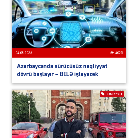
04.08.2026
4025
Azərbaycanda sürücüsüz nəqliyyat
dövrü başlayır – BELƏ işləyəcək
CƏMIYYƏT