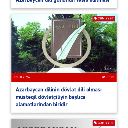
Azərbaycan dili gününün təsis edilməsi
CƏMIYYƏT
03.08.2026
3513
Azərbaycan dilinin dövlət dili olması
müstəqil dövlətçiliyin başlıca
əlamətlərindən biridir
CƏMIYYƏT