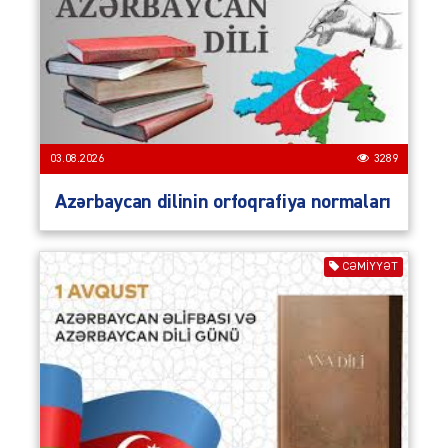
03.08.2026
3289
Azərbaycan dilinin orfoqrafiya normaları
CƏMIYYƏT