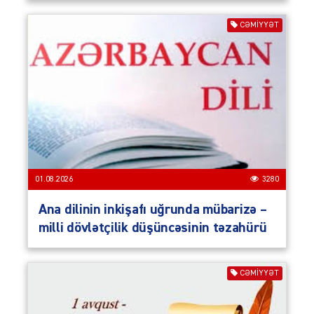
CƏMIYYƏT
01.08.2026
3280
Ana dilinin inkişafı uğrunda mübarizə –
milli dövlətçilik düşüncəsinin təzahürü
CƏMIYYƏT