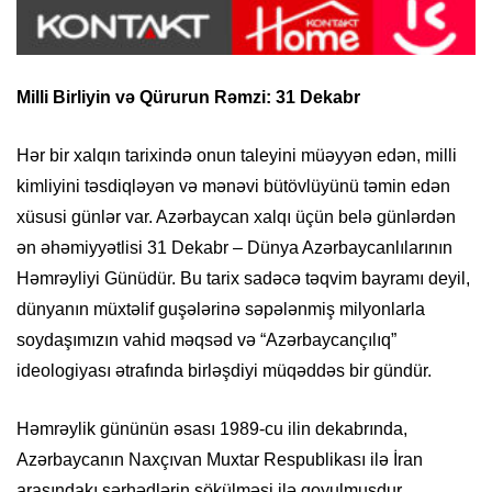
Milli Birliyin və Qürurun Rəmzi: 31 Dekabr
Hər bir xalqın tarixində onun taleyini müəyyən edən, milli
kimliyini təsdiqləyən və mənəvi bütövlüyünü təmin edən
xüsusi günlər var. Azərbaycan xalqı üçün belə günlərdən
ən əhəmiyyətlisi 31 Dekabr – Dünya Azərbaycanlılarının
Həmrəyliyi Günüdür. Bu tarix sadəcə təqvim bayramı deyil,
dünyanın müxtəlif guşələrinə səpələnmiş milyonlarla
soydaşımızın vahid məqsəd və “Azərbaycançılıq”
ideologiyası ətrafında birləşdiyi müqəddəs bir gündür.
Həmrəylik gününün əsası 1989-cu ilin dekabrında,
Azərbaycanın Naxçıvan Muxtar Respublikası ilə İran
arasındakı sərhədlərin sökülməsi ilə qoyulmuşdur.