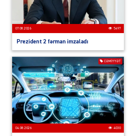
07.08.2026
5497
Prezident 2 fərman imzaladı
CƏMIYYƏT
04.08.2026
4030