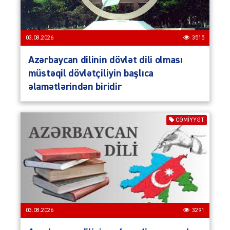
03.08.2026
3515
Azərbaycan dilinin dövlət dili olması
müstəqil dövlətçiliyin başlıca
əlamətlərindən biridir
CƏMIYYƏT
03.08.2026
3291