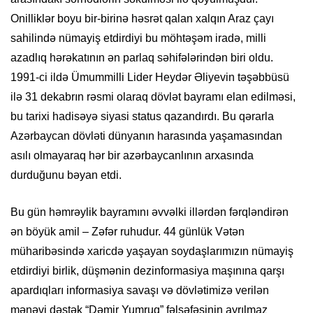
Onilliklər boyu bir-birinə həsrət qalan xalqın Araz çayı
sahilində nümayiş etdirdiyi bu möhtəşəm iradə, milli
azadlıq hərəkatının ən parlaq səhifələrindən biri oldu.
1991-ci ildə Ümummilli Lider Heydər Əliyevin təşəbbüsü
ilə 31 dekabrın rəsmi olaraq dövlət bayramı elan edilməsi,
bu tarixi hadisəyə siyasi status qazandırdı. Bu qərarla
Azərbaycan dövləti dünyanın harasında yaşamasından
asılı olmayaraq hər bir azərbaycanlının arxasında
durduğunu bəyan etdi.
Bu gün həmrəylik bayramını əvvəlki illərdən fərqləndirən
ən böyük amil – Zəfər ruhudur. 44 günlük Vətən
müharibəsində xaricdə yaşayan soydaşlarımızın nümayiş
etdirdiyi birlik, düşmənin dezinformasiya maşınına qarşı
apardıqları informasiya savaşı və dövlətimizə verilən
mənəvi dəstək “Dəmir Yumruq” fəlsəfəsinin ayrılmaz