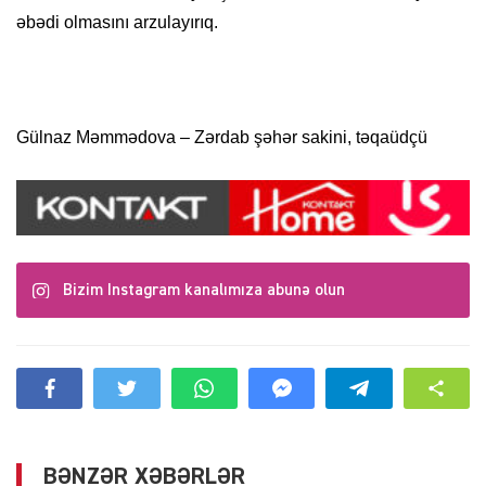
əbədi olmasını arzulayırıq.
Gülnaz Məmmədova – Zərdab şəhər sakini, təqaüdçü
Bizim Instagram kanalımıza abunə olun
BƏNZƏR XƏBƏRLƏR