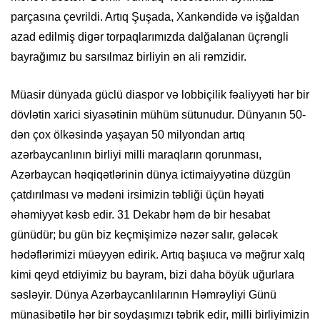
parçasına çevrildi. Artıq Şuşada, Xankəndidə və işğaldan
azad edilmiş digər torpaqlarımızda dalğalanan üçrəngli
bayrağımız bu sarsılmaz birliyin ən ali rəmzidir.
Müasir dünyada güclü diaspor və lobbiçilik fəaliyyəti hər bir
dövlətin xarici siyasətinin mühüm sütunudur. Dünyanın 50-
dən çox ölkəsində yaşayan 50 milyondan artıq
azərbaycanlının birliyi milli maraqların qorunması,
Azərbaycan həqiqətlərinin dünya ictimaiyyətinə düzgün
çatdırılması və mədəni irsimizin təbliği üçün həyati
əhəmiyyət kəsb edir. 31 Dekabr həm də bir hesabat
günüdür; bu gün biz keçmişimizə nəzər salır, gələcək
hədəflərimizi müəyyən edirik. Artıq başıuca və məğrur xalq
kimi qeyd etdiyimiz bu bayram, bizi daha böyük uğurlara
səsləyir. Dünya Azərbaycanlılarının Həmrəyliyi Günü
münasibətilə hər bir soydaşımızı təbrik edir, milli birliyimizin