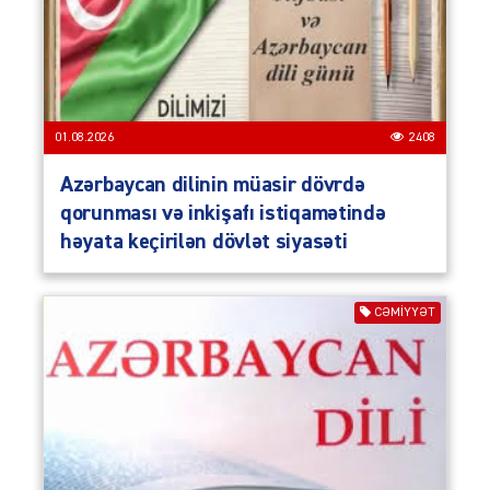
01.08.2026
2408
Azərbaycan dilinin müasir dövrdə
qorunması və inkişafı istiqamətində
həyata keçirilən dövlət siyasəti
CƏMIYYƏT