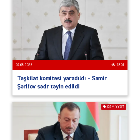
07.08.2026
3801
Təşkilat komitəsi yaradıldı – Samir
Şərifov sədr təyin edildi
CƏMIYYƏT