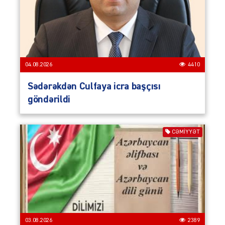
04.08.2026
4410
Sədərəkdən Culfaya icra başçısı
göndərildi
CƏMIYYƏT
03.08.2026
2389