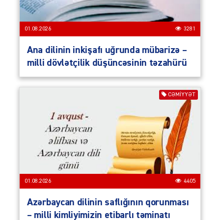
01.08.2026
3281
Ana dilinin inkişafı uğrunda mübarizə –
milli dövlətçilik düşüncəsinin təzahürü
CƏMIYYƏT
01.08.2026
4405
Azərbaycan dilinin saflığının qorunması
– milli kimliyimizin etibarlı təminatı