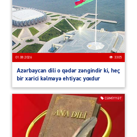
01.08.2026
3305
Azərbaycan dili o qədər zəngindir ki, heç
bir xarici kəlməyə ehtiyac yoxdur
CƏMIYYƏT