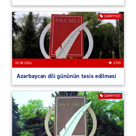
CƏMIYYƏT
03.08.2026
2703
Azərbaycan dili gününün təsis edilməsi
CƏMIYYƏT