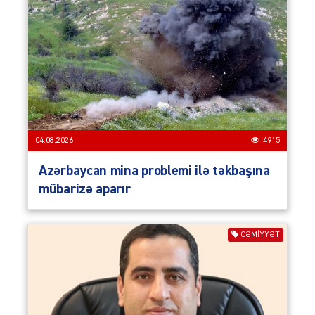
04.08.2026
4915
Azərbaycan mina problemi ilə təkbaşına
mübarizə aparır
CƏMIYYƏT