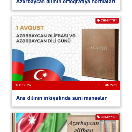
Azərbaycan dilinin orfoqrafiya normaları
CƏMIYYƏT
02.08.2026
2412
Ana dilinin inkişafinda süni maneələr
CƏMIYYƏT