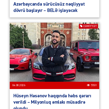
Azərbaycanda sürücüsüz nəqliyyat
dövrü başlayır – BELƏ işləyəcək
CƏMIYYƏT
04.08.2026
5501
Hüseyn Həsənov haqqında həbs qərarı
verildi – Milyonluq əmlakı müsadirə
olundu