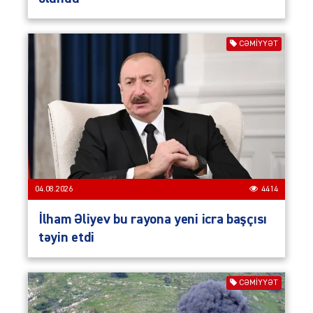
CƏMIYYƏT
04.08.2026
4414
İlham Əliyev bu rayona yeni icra başçısı
təyin etdi
CƏMIYYƏT