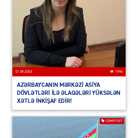
01.08.2026
1994
AZƏRBAYCANIN MƏRKƏZİ ASİYA
DÖVLƏTLƏRİ İLƏ ƏLAQƏLƏRİ YÜKSƏLƏN
XƏTLƏ İNKİŞAF EDİR!
CƏMIYYƏT