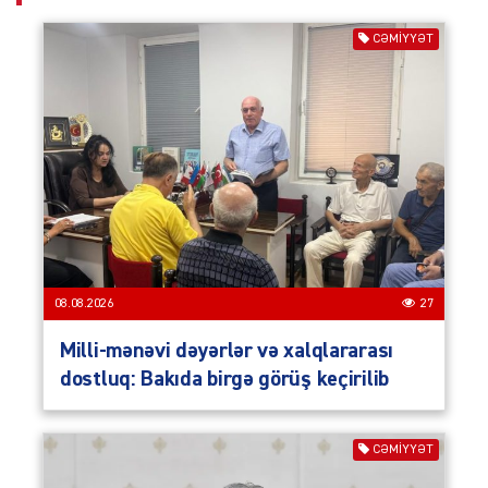
CƏMIYYƏT
08.08.2026
27
Milli-mənəvi dəyərlər və xalqlararası
dostluq: Bakıda birgə görüş keçirilib
CƏMIYYƏT