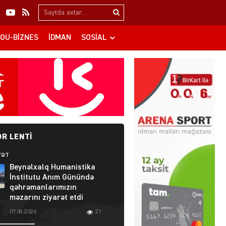
Search…
OU-BIZNES
İDMAN
SOSIAL
R LENTI
YƏT
Beynəlxalq Humanistika
İnstitutu Anım Günündə
qəhrəmanlarımızın
məzarını ziyarət etdi
07.08.2026
21