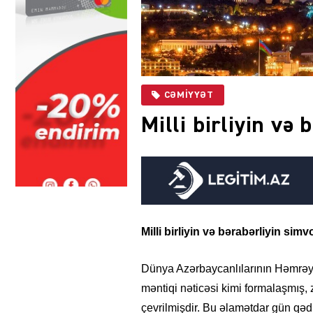
CƏMIYYƏT
Milli birliyin və
Milli birliyin və bərabərliyin simv
Dünya Azərbaycanlılarının Həmrəyl
məntiqi nəticəsi kimi formalaşmış, z
çevrilmişdir. Bu əlamətdar gün qəd