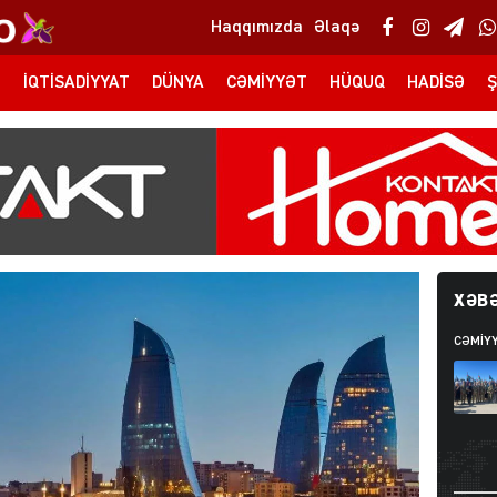
Haqqımızda
Əlaqə
T
İQTISADIYYAT
DÜNYA
CƏMIYYƏT
HÜQUQ
HADISƏ
Ş
XƏBƏ
CƏMIY