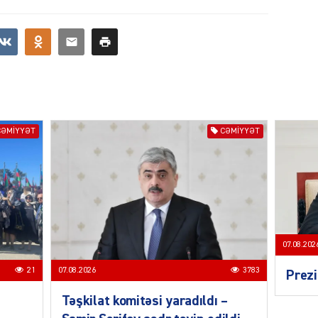
CƏMIY
CƏMIYYƏT
CƏMIYYƏT
SIYAS
DÜNYA
07.08.202
21
07.08.2026
3783
Prezi
Təşkilat komitəsi yaradıldı –