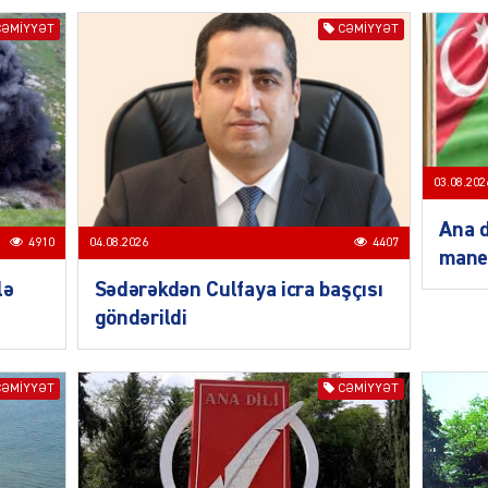
CƏMIYYƏT
CƏMIYYƏT
MANŞE
03.08.202
Ana d
4910
04.08.2026
4407
mane
lə
Sədərəkdən Culfaya icra başçısı
SIYAS
göndərildi
CƏMIYYƏT
CƏMIYYƏT
DÜNYA