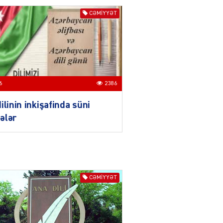
Azərbaycan mina problemi
CƏMIYYƏT
ilə təkbaşına mübarizə
aparır
04.08.2026
4910
T
Prezident Gömrük
6
2386
Məcəlləsində dəyişikliyi
TƏSDİQLƏDİ
ilinin inkişafinda süni
04.08.2026
5506
ələr
ƏT
Nazirdən Orta Dəhliz
açıqlaması
04.08.2026
5512
CƏMIYYƏT
Ermənistanın taleyi BU
TARİXDƏ həll olunacaq