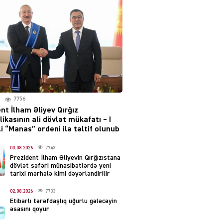
Moskvada güclü partlayış
səsləri eşidildi
07.08.2026
5483
Rusiya-Ukrayna
münaqişəsinin həllində
irəliləyiş var – Tramp
07.08.2026
7756
5495
nt İlham Əliyev Qırğız
ikasının ali dövlət mükafatı – I
YƏT
i “Manas” ordeni ilə təltif olunub
Prezident 2 fərman
imzaladı
03.08.2026
7743
Prezident İlham Əliyevin Qırğızıstana
07.08.2026
5484
dövlət səfəri münasibətlərdə yeni
tarixi mərhələ kimi dəyərləndirilir
 SİYASƏT
02.08.2026
7733
Tehran və İrəvandan
Etibarlı tərəfdaşlıq uğurlu gələcəyin
“Tramp yolu”na HƏMLƏ –
əsasını qoyur
REAKSİYA