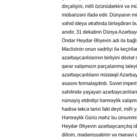
dirçəlişini, milli özünüdərkini və 
mübarizəni ifadə edir. Dünyanın mü
vahid ideya ətrafında birləşdirən 
anıdır. 31 dekabrın Dünya Azərbayc
Öndər Heydər Əliyevin adı ilə bağl
Məclisinin onun sədrliyi ilə keçiril
azərbaycanlılarının birliyini dövlət
qərar xalqımızın parçalanmış taleyi
azərbaycanlıların müstəqil Azərbay
əsasını formalaşdırdı. Sovet imper
sahilində yaşayan azərbaycanlıların
nümayiş etdirdiyi həmrəylik xalqım
hadisə təkcə tarixi fakt deyil, mill
Həmrəylik Günü məhz bu ümummilli
Heydər Əliyevin azərbaycançılıq ide
dilinin, mədəniyyətinin və mənəvi