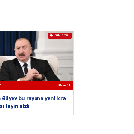
IZNES
Ekranlardan uzaq qalan
məşhur aktrisanın yeni
qazanc mənbəyi ortaya
çıxdı
04.08.2026
2178
CƏMIYYƏT
YƏT
Hüseyn Həsənov haqqında
həbs qərarı verildi –
Milyonluq əmlakı müsadirə
olundu
04.08.2026
5498
6
4411
YƏT
 Əliyev bu rayona yeni icra
İlham Əliyev bu rayona yeni
sı təyin etdi
icra başçısı təyin etdi
04.08.2026
4411
YƏT