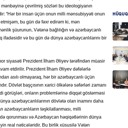
 mənbəyinə çevrilmiş sözləri bu ideologiyanın
dir: “Hər bir insan üçün onun milli mənsubiyyəti onun
HÜQUQ
KRIMIN
 etmişəm, bu gün də fəxr edirəm ki, mən
 mənlik şüurunun, Vətənə bağlılığın və azərbaycanlı
 ifadəsidir və bu gün də dünya azərbaycanlılarını bir
HADIS
r siyasəti Prezident İlham Əliyev tərəfindən müasir
vam etdirilir. Prezident İlham Əliyev dəfələrlə
dan asılı olmayaraq, hər bir azərbaycanlı üçün
r. Dövlət başçısının xarici ölkələrə səfərləri zamanı
DÜNYA
 görüşləri, onların problemlərinə diqqət göstərməsi
dünya azərbaycanlılarının dövlətə olan inamını daha
 azərbaycanlıların təşkilatlanması, milli
idə qorunması və Azərbaycan həqiqətlərinin dünya
HADIS
yin real nəticələridir. Bu birlik xüsusilə Vətən