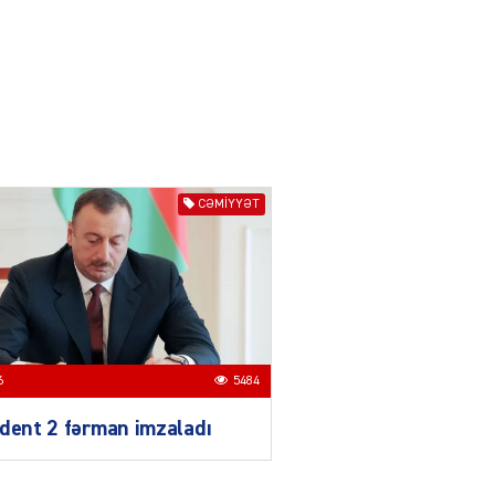
04.08.2026
3014
YƏT
Azərbaycanda sürücüsüz
nəqliyyat dövrü başlayır –
BELƏ işləyəcək
04.08.2026
4023
CƏMIYYƏT
ƏT
XİN rəhbərindən TRİPP
layihəsi ilə bağlı AÇIQLAMA
04.08.2026
4396
6
5484
Müharibə Rusiyanın belini
bükür
dent 2 fərman imzaladı
04.08.2026
4012