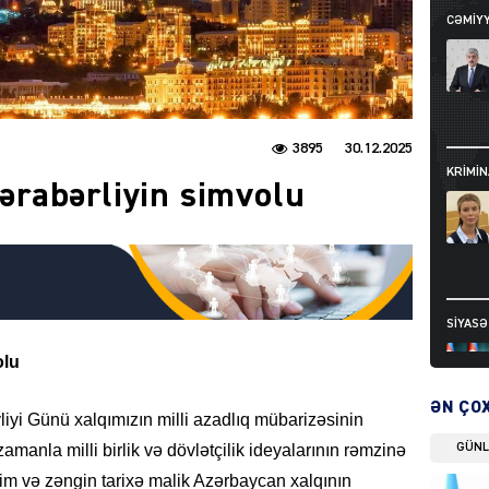
CƏMIY
3895
30.12.2025
KRIMIN
 bərabərliyin simvolu
SIYAS
olu
ƏN ÇO
iyi Günü xalqımızın milli azadlıq mübarizəsinin
GÜN
amanla milli birlik və dövlətçilik ideyalarının rəmzinə
DÜNYA
im və zəngin tarixə malik Azərbaycan xalqının