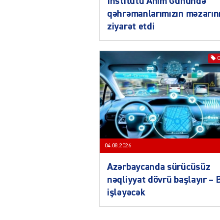
İnstitutu Anım Günündə
qəhrəmanlarımızın məzarın
ziyarət etdi
04.08.2026
Azərbaycanda sürücüsüz
nəqliyyat dövrü başlayır –
işləyəcək