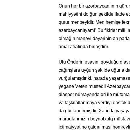
Onun hər bir azərbaycanlının qürur
mahiyyətini dolğun şəkildə ifadə e
qürur mənbəyidir. Mən həmişə fəxr
azərbaycanlıyam!” Bu fikirlər milli
olmağın mənəvi dəyərinin ən parlaq
amal ətrafında birləşdirir.
Ulu Öndərin əsasını qoyduğu diaspo
çağırışlara uyğun şəkildə uğurla da
vurğulamışdır ki, harada yaşamasın
yeganə Vətən müstəqil Azərbaycandı
diaspor nümayəndələri ilə mütəmadi
və təşkilatlanmaya verdiyi dəstək 
da gücləndirmişdir. Xaricdə yaşayan
maraqlarımızın beynəlxalq müstəv
ictimaiyyətinə çatdırılması həmrəyli