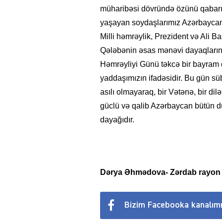
müharibəsi dövründə özünü qabarıq
yaşayan soydaşlarımız Azərbaycan d
Milli həmrəylik, Prezident və Ali 
Qələbənin əsas mənəvi dayaqların
Həmrəyliyi Günü təkcə bir bayram dey
yaddaşımızın ifadəsidir. Bu gün s
asılı olmayaraq, bir Vətənə, bir dil
güclü və qalib Azərbaycan bütün dü
dayağıdır.
Dərya Əhmədova- Zərdab rayon Ş
Bizim Facebooka kanalım