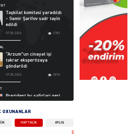
YƏT
Təşkilat komitəsi yaradıldı
– Samir Şərifov sədr təyin
edildi
07.08.2026
3783
AL
“Arzum”un cinayət işi
təkrar ekspertizaya
göndərildi
07.08.2026
3894
ƏT
Prezident bu səfirləri geri
çağırdı – Abel
Məhərrəmovun oğlu da var
X OXUNANLAR
07.08.2026
5706
LÜK
HƏFTƏLIK
AYLIQ