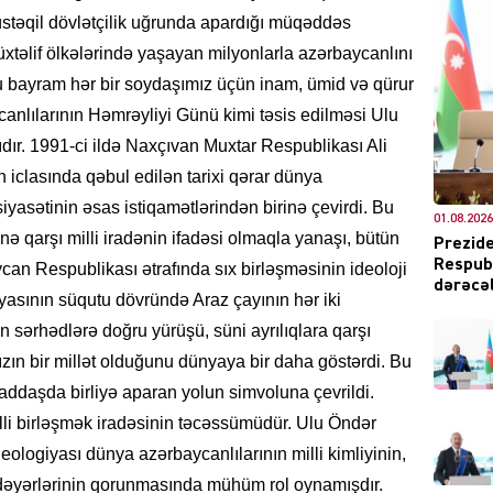
müstəqil dövlətçilik uğrunda apardığı müqəddəs
xtəlif ölkələrində yaşayan milyonlarla azərbaycanlını
bu bayram hər bir soydaşımız üçün inam, ümid və qürur
anlılarının Həmrəyliyi Günü kimi təsis edilməsi Ulu
DÜNYA
ıdır. 1991-ci ildə Naxçıvan Muxtar Respublikası Ali
ən iclasında qəbul edilən tarixi qərar dünya
 siyasətinin əsas istiqamətlərindən birinə çevirdi. Bu
01.08.2026
nə qarşı milli iradənin ifadəsi olmaqla yanaşı, bütün
Prezide
Respubl
can Respublikası ətrafında sıx birləşməsinin ideoloji
CƏMIY
dərəcəl
iyasının süqutu dövründə Araz çayının hər iki
 sərhədlərə doğru yürüşü, süni ayrılıqlara qarşı
ızın bir millət olduğunu dünyaya bir daha göstərdi. Bu
i yaddaşda birliyə aparan yolun simvoluna çevrildi.
XARİCİ
 birləşmək iradəsinin təcəssümüdür. Ulu Öndər
ologiyası dünya azərbaycanlılarının milli kimliyinin,
 dəyərlərinin qorunmasında mühüm rol oynamışdır.