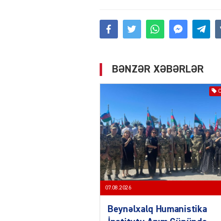
BƏNZƏR XƏBƏRLƏR
07.08.2026
Beynəlxalq Humanistika