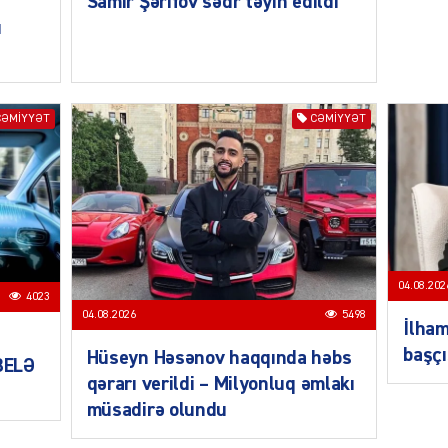
Samir Şərifov sədr təyin edildi
ŞOU-B
ı
CƏMIYYƏT
CƏMIYYƏT
CƏMIY
04.08.202
4023
04.08.2026
5498
CƏMIY
İlham
başçı
Hüseyn Həsənov haqqında həbs
 BELƏ
qərarı verildi – Milyonluq əmlakı
müsadirə olundu
CƏMIY