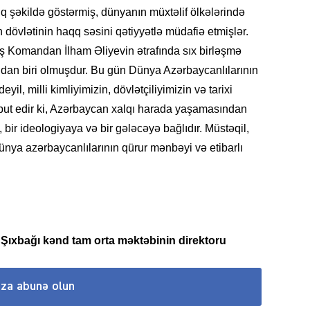
 şəkildə göstərmiş, dünyanın müxtəlif ölkələrində
övlətinin haqq səsini qətiyyətlə müdafiə etmişlər.
Baş Komandan İlham Əliyevin ətrafında sıx birləşmə
dan biri olmuşdur. Bu gün Dünya Azərbaycanlılarının
KRIMIN
il, milli kimliyimizin, dövlətçiliyimizin və tarixi
übut edir ki, Azərbaycan xalqı harada yaşamasından
ə, bir ideologiyaya və bir gələcəyə bağlıdır. Müstəqil,
nya azərbaycanlılarının qürur mənbəyi və etibarlı
SOSIAL
ıxbağı kənd tam orta məktəbinin direktoru
KRIMIN
ıza abunə olun