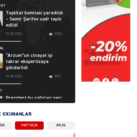
YƏT
Təşkilat komitəsi yaradıldı
– Samir Şərifov sədr təyin
edildi
07.08.2026
3780
AL
“Arzum”un cinayət işi
təkrar ekspertizaya
göndərildi
07.08.2026
3891
ƏT
Prezident bu səfirləri geri
çağırdı – Abel
Məhərrəmovun oğlu da var
X OXUNANLAR
07.08.2026
5704
LÜK
HƏFTƏLIK
AYLIQ