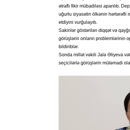
ətraflı fikir mübadiləsi aparılıb. De
uğurlu siyasətin ölkənin hərtərəfli
etdiyini vurğulayıb.
Sakinlər göstərilən diqqət və qayğı
görüşlərin onların problemlərinin op
bildiriblər.
Sonda millət vəkili Jalə Əliyeva v
seçicilərlə görüşlərin mütəmadi ola