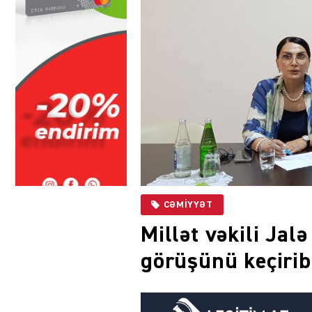
CƏMIYYƏT
Millət vəkili Jalə
görüşünü keçiri