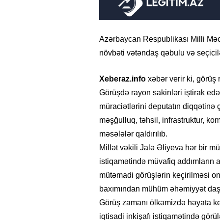
Azərbaycan Respublikası Milli Məc
növbəti vətəndaş qəbulu və seçicilə
Xeberaz.info
xəbər verir ki, görü
Görüşdə rayon sakinləri iştirak edə
müraciətlərini deputatın diqqətinə 
məşğulluq, təhsil, infrastruktur, k
məsələlər qaldırılıb.
Millət vəkili Jalə Əliyeva hər bir m
istiqamətində müvafiq addımların at
mütəmadi görüşlərin keçirilməsi onl
baxımından mühüm əhəmiyyət daşı
Görüş zamanı ölkəmizdə həyata keçir
iqtisadi inkişafı istiqamətində görü