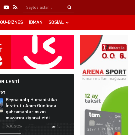
Search…
OU-BIZNES
İDMAN
SOSIAL
R LENTI
YƏT
Beynəlxalq Humanistika
İnstitutu Anım Günündə
qəhrəmanlarımızın
məzarını ziyarət etdi
07.08.2026
18