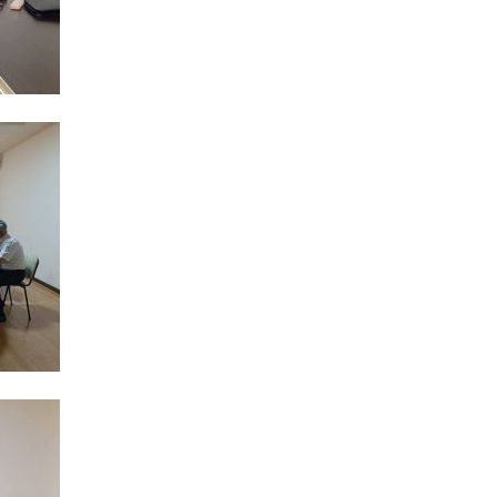
CƏMIY
SIYAS
DÜNYA