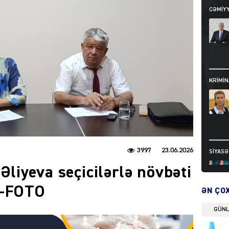
CƏMIY
KRIMIN
3997
23.06.2026
SIYAS
 Əliyeva seçicilərlə növbəti
b-FOTO
ƏN ÇO
GÜN
DÜNYA