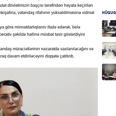
putat dövlətimizin başçısı tərəfindən həyata keçirilən
 inkişafına, vətəndaş rifahının yüksəldilməsinə xidmət
HÜQUQ
KRIMIN
ya görə minnətdarlıqlarını ifadə edərək, belə
erativ şəkildə həllinə müsbət təsir göstərdiyini
ətəndaş müraciətlərinin nəzarətdə saxlanılacağını və
HADIS
raq davam etdiriləcəyini diqqətə çatdırıb.
DÜNYA
HADIS