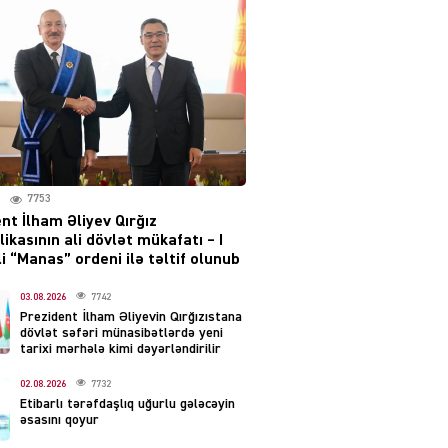
Moskvada güclü partlayış
səsləri eşidildi
07.08.2026
5480
Rusiya-Ukrayna
münaqişəsinin həllində
irəliləyiş var – Tramp
07.08.2026
7753
5492
nt İlham Əliyev Qırğız
ikasının ali dövlət mükafatı – I
YƏT
i “Manas” ordeni ilə təltif olunub
Prezident 2 fərman
imzaladı
03.08.2026
7742
Prezident İlham Əliyevin Qırğızıstana
07.08.2026
5482
dövlət səfəri münasibətlərdə yeni
tarixi mərhələ kimi dəyərləndirilir
 SİYASƏT
02.08.2026
7732
Tehran və İrəvandan
Etibarlı tərəfdaşlıq uğurlu gələcəyin
“Tramp yolu”na HƏMLƏ –
əsasını qoyur
REAKSİYA