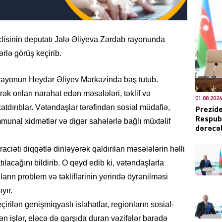
lisinin deputatı Jalə Əliyeva Zərdab rayonunda
rlə görüş keçirib.
DÜNYA
ş rayonun Heydər Əliyev Mərkəzində baş tutub.
rək onları narahat edən məsələləri, təklif və
01.08.2026
çatdırıblar. Vətəndaşlar tərəfindən sosial müdafiə,
Prezide
Respubl
ommunal xidmətlər və digər sahələrlə bağlı müxtəlif
CƏMIY
dərəcəl
üraciəti diqqətlə dinləyərək qaldırılan məsələlərin həlli
ılacağını bildirib. O qeyd edib ki, vətəndaşlarla
arın problem və təkliflərinin yerində öyrənilməsi
XARİCİ
yır.
ilən genişmiqyaslı islahatlar, regionların sosial-
lən işlər, eləcə də qarşıda duran vəzifələr barədə