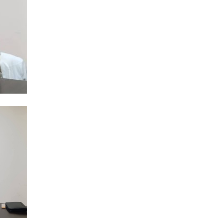
MANŞE
SIYAS
DÜNYA