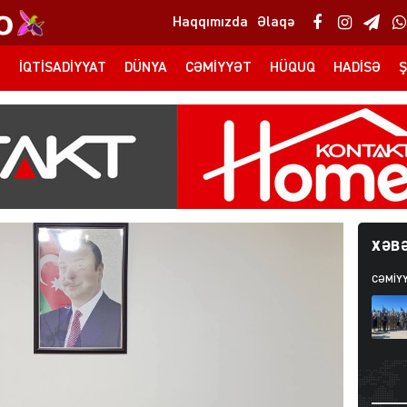
Haqqımızda
Əlaqə
T
İQTISADIYYAT
DÜNYA
CƏMIYYƏT
HÜQUQ
HADISƏ
Ş
XƏBƏ
CƏMIY