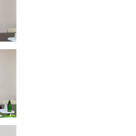
ŞOU-B
CƏMIY
CƏMIY
CƏMIY