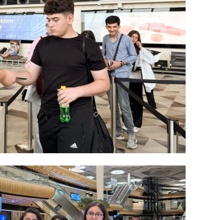
CƏMIY
SIYAS
DÜNYA
ŞOU-B