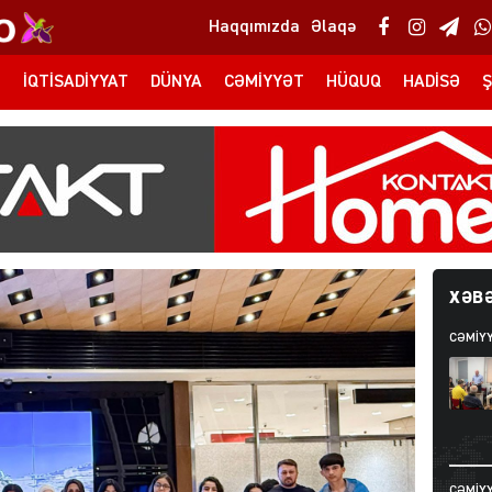
Haqqımızda
Əlaqə
T
İQTISADIYYAT
DÜNYA
CƏMIYYƏT
HÜQUQ
HADISƏ
Ş
XƏBƏ
CƏMIY
CƏMIY