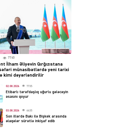
səsləri eşidildi
07.08.2026
5493
Rusiya-Ukrayna
münaqişəsinin həllində
irəliləyiş var – Tramp
07.08.2026
5504
7745
nt İlham Əliyevin Qırğızıstana
YƏT
səfəri münasibətlərdə yeni tarixi
Prezident 2 fərman
 kimi dəyərləndirilir
imzaladı
07.08.2026
02.08.2026
7735
5492
Etibarlı tərəfdaşlıq uğurlu gələcəyin
əsasını qoyur
 SİYASƏT
Tehran və İrəvandan
03.08.2026
6635
“Tramp yolu”na HƏMLƏ –
Son illərdə Bakı ilə Bişkek arasında
REAKSİYA
əlaqələr sürətlə inkişaf edib
07.08.2026
5494