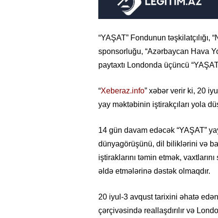
“YAŞAT” Fondunun təşkilatçılığı, 
sponsorluğu, “Azərbaycan Hava Yoll
paytaxtı Londonda üçüncü “YAŞAT”
“
Xeberaz.info
” xəbər verir ki, 20 
yay məktəbinin iştirakçıları yola dü
14 gün davam edəcək “YAŞAT” yay 
dünyagörüşünü, dil biliklərini və b
iştiraklarını təmin etmək, vaxtlarını
əldə etmələrinə dəstək olmaqdır.
20 iyul-3 avqust tarixini əhatə edə
çərçivəsində reallaşdırılır və Lon