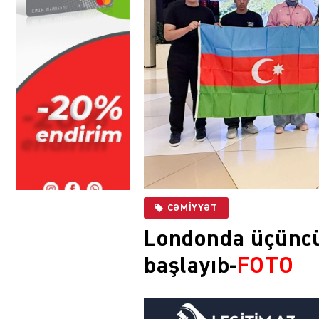
CƏMIYYƏT
Londonda üçüncü
başlayıb-
FOTO