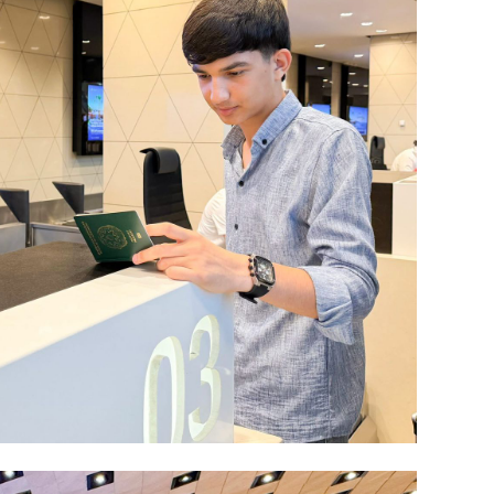
MANŞE
SIYAS
DÜNYA