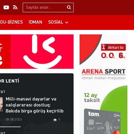
Search…
OU-BIZNES
İDMAN
SOSIAL
R LENTI
YƏT
Milli-mənəvi dəyərlər və
xalqlararası dostluq:
Bakıda birgə görüş keçirilib
08.08.2026
9
YƏT