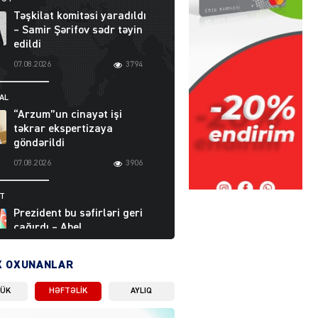
Təşkilat komitəsi yaradıldı
– Samir Şərifov sədr təyin
edildi
07.08.2026
3794
AL
“Arzum”un cinayət işi
təkrar ekspertizaya
göndərildi
07.08.2026
3906
ƏT
Prezident bu səfirləri geri
çağırdı – Abel
Məhərrəmovun oğlu da var
07.08.2026
5715
X OXUNANLAR
LÜK
HƏFTƏLIK
AYLIQ
Moskvada güclü partlayış