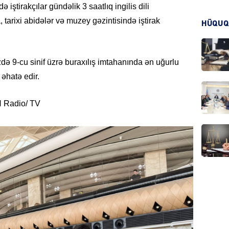
iştirakçılar gündəlik 3 saatlıq ingilis dili
KRIMIN
 tarixi abidələr və muzey gəzintisində iştirak
HÜQUQ
zdə 9-cu sinif üzrə buraxılış imtahanında ən uğurlu
 əhatə edir.
HADIS
N Radio/ TV
DÜNYA
HADIS