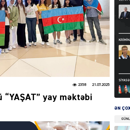
KRIMIN
SIYAS
2358
21.07.2025
 “YAŞAT” yay məktəbi
ƏN ÇO
GÜN
DÜNYA