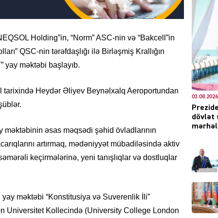
“NEQSOL Holding”in, “Norm” ASC-nin və “Bakcell”in
DÜNYA
arı” QSC-nin tərəfdaşlığı ilə Birləşmiş Krallığın
 yay məktəbi başlayıb.
iyul tarixində Heydər Əliyev Beynəlxalq Aeroportundan
03.08.2026
şüblər.
Prezide
CƏMIY
dövlət 
mərhələ
məktəbinin əsas məqsədi şəhid övladlarının
acarıqlarını artırmaq, mədəniyyət mübadiləsində aktiv
 səmərəli keçirmələrinə, yeni tanışlıqlar və dostluqlar
XARİCİ
n yay məktəbi “Konstitusiya və Suverenlik İli”
don Universitet Kollecində (University College London