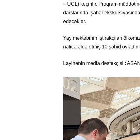
– UCL) keçirilir. Proqram müddətində 
dərslərində, şəhər ekskursiyasında,
edəcəklər.
Yay məktəbinin iştirakçıları ölkəmi
nəticə əldə etmiş 10 şəhid övladını
Layihənin media dəstəkçisi : ASA