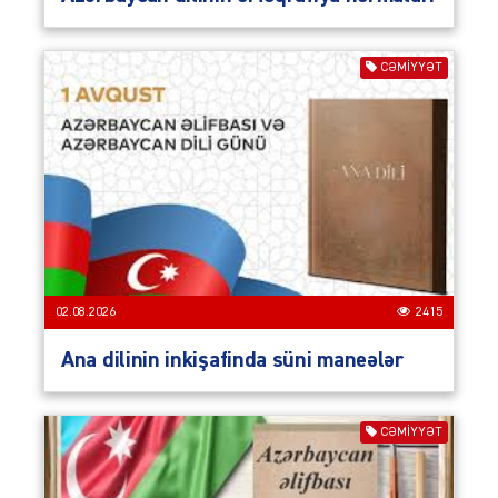
CƏMIYYƏT
02.08.2026
2415
Ana dilinin inkişafinda süni maneələr
CƏMIYYƏT