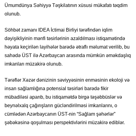
Ümumdünya Səhiyyə Təşkilatının xüsusi mükafatı təqdim
olunub.
Söhbət zamanı IDEA İctimai Birliyi tərəfindən iqlim
dəyişikliyinin mənfi təsirlərinin azaldılması istiqamətində
həyata keçirilən layihələr barədə ətraflı məlumat verilib, bu
sahədə ÜST ilə Azərbaycan arasında mümkün əməkdaşlıq
imkanları müzakirə olunub.
Tərəflər Xəzər dənizinin səviyyəsinin enməsinin ekoloji və
insan sağlamlığına potensial təsirləri barədə fikir
mübadiləsi aparıb, bu istiqamətdə birgə təşəbbüslər və
beynəlxalq çağırışların gücləndirilməsi imkanlarını, o
cümlədən Azərbaycanın ÜST-nin “Sağlam şəhərlər”
şəbəkəsinə qoşulması perspektivlərini müzakirə ediblər.