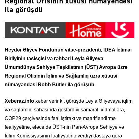
Regional Ofisinin xüsusi nümayəndəsi
ilə görüşdü
Heydər Əliyev Fondunun vitse-prezidenti, IDEA İctimai
Birliyinin təsisçisi və rəhbəri Leyla Əliyeva
Ümumdünya Səhiyyə Təşkilatının (ÜST) Avropa üzrə
Regional Ofisinin İqlim və Sağlamlıq üzrə xüsusi
nümayəndəsi Robb Butler ilə görüşüb.
Xeberaz.info
xəbər verir ki, görüşdə Leyla Əliyevaya iqlim
və sağlamlıq sahəsində göstərdiyi səmərəli xidmətlərə,
COP29 çərçivəsində fəal iştirakı və maarifləndirmə
fəaliyyətinə, eləcə də ÜST-nin Pan-Avropa Səhiyyə və
İqlim Komissiyasının fəaliyyətinə verdiyi dəstəyə görə