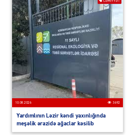
CƏMIYYƏT
10.08.2026
3692
Yardımlının Ləzir kəndi yaxınlığında
meşəlik ərazidə ağaclar kəsilib