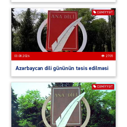
CƏMIYYƏT
03.08.2026
2705
Azərbaycan dili gününün təsis edilməsi
CƏMIYYƏT