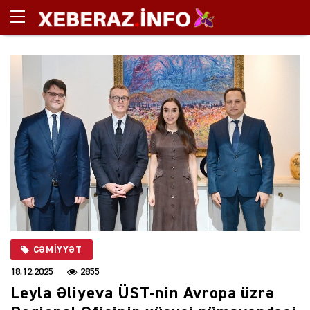
CƏMIYYƏT
18.12.2025
2855
Leyla Əliyeva ÜST-nin Avropa üzrə