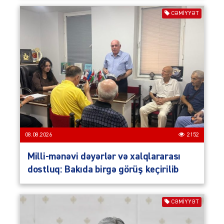
CƏMIYYƏT
08.08.2026
2152
Milli-mənəvi dəyərlər və xalqlararası
dostluq: Bakıda birgə görüş keçirilib
CƏMIYYƏT