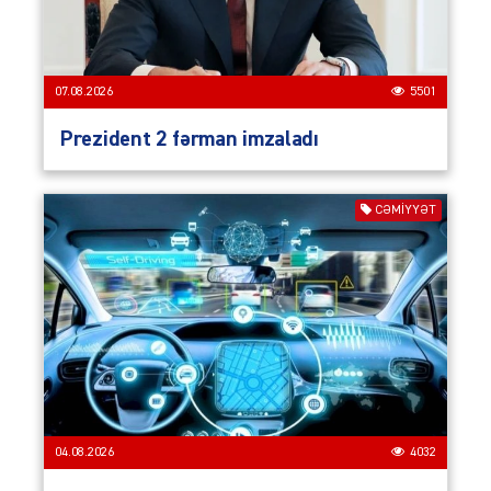
07.08.2026
5501
Prezident 2 fərman imzaladı
CƏMIYYƏT
04.08.2026
4032