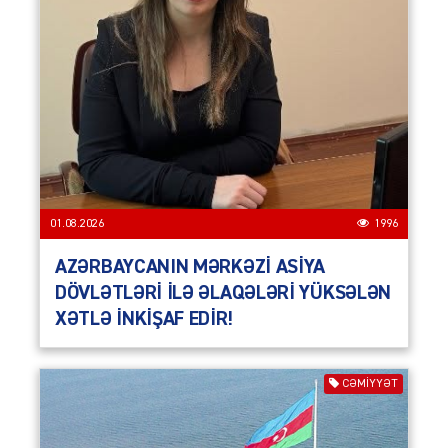
01.08.2026
1996
AZƏRBAYCANIN MƏRKƏZİ ASİYA
DÖVLƏTLƏRİ İLƏ ƏLAQƏLƏRİ YÜKSƏLƏN
XƏTLƏ İNKİŞAF EDİR!
CƏMIYYƏT