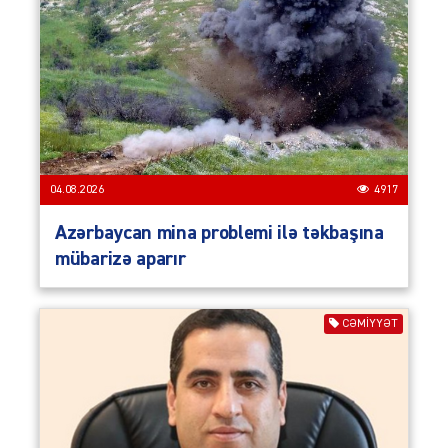
04.08.2026
4917
Azərbaycan mina problemi ilə təkbaşına
mübarizə aparır
CƏMIYYƏT