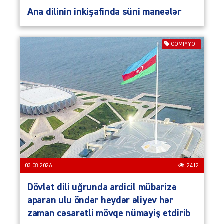
Ana dilinin inkişafinda süni maneələr
CƏMIYYƏT
03.08.2026
2412
Dövlət dili uğrunda ardicil mübarizə
aparan ulu öndər heydər əliyev hər
zaman cəsarətli mövqe nümayiş etdirib