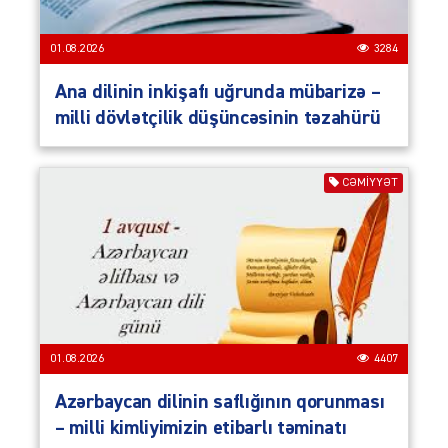
01.08.2026
3284
Ana dilinin inkişafı uğrunda mübarizə –
milli dövlətçilik düşüncəsinin təzahürü
CƏMIYYƏT
01.08.2026
4407
Azərbaycan dilinin saflığının qorunması
– milli kimliyimizin etibarlı təminatı