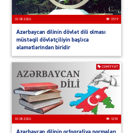
03.08.2026
3519
Azərbaycan dilinin dövlət dili olması
müstəqil dövlətçiliyin başlıca
əlamətlərindən biridir
CƏMIYYƏT
03.08.2026
3292
Azərbaycan dilinin orfoqrafiya normaları