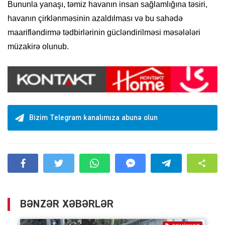
Bununla yanaşı, təmiz havanın insan sağlamlığına təsiri,
havanın çirklənməsinin azaldılması və bu sahədə
maarifləndirmə tədbirlərinin gücləndirilməsi məsələləri
müzakirə olunub.
Bizim Telegram kanalımıza abunə olun
BƏNZƏR XƏBƏRLƏR