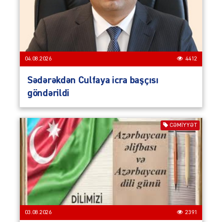
04.08.2026
4412
Sədərəkdən Culfaya icra başçısı
göndərildi
CƏMIYYƏT
03.08.2026
2391