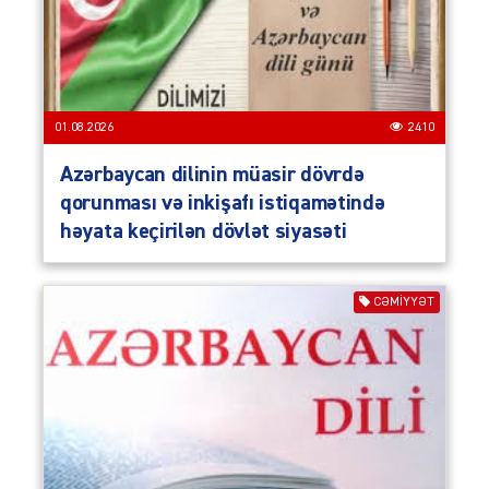
01.08.2026
2410
Azərbaycan dilinin müasir dövrdə
qorunması və inkişafı istiqamətində
həyata keçirilən dövlət siyasəti
CƏMIYYƏT