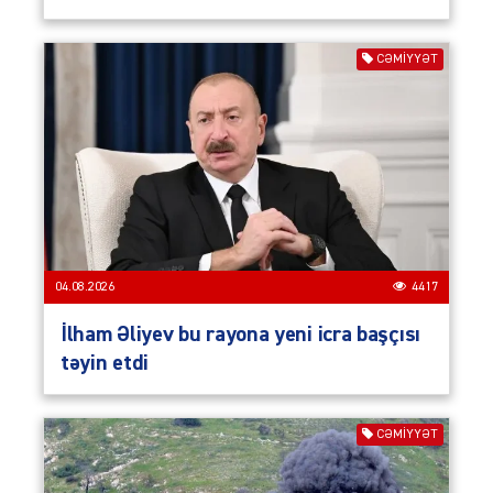
CƏMIYYƏT
04.08.2026
4417
İlham Əliyev bu rayona yeni icra başçısı
təyin etdi
CƏMIYYƏT