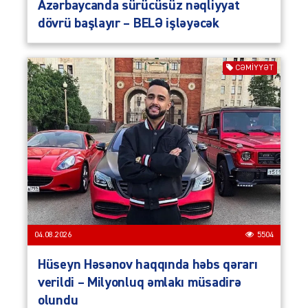
Azərbaycanda sürücüsüz nəqliyyat
dövrü başlayır – BELƏ işləyəcək
CƏMIYYƏT
04.08.2026
5504
Hüseyn Həsənov haqqında həbs qərarı
verildi – Milyonluq əmlakı müsadirə
olundu