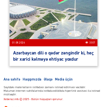
01.08.2026
3307
Azərbaycan dili o qədər zəngindir ki, heç
bir xarici kəlməyə ehtiyac yoxdur
Ana səhifə
Haqqımızda
Əlaqə
Media üçün
Saytdakı materialların istifadəsi zamanı istinad edilməsi vacibdir.
Məlumat internet səhifələrində istifadə edildikdə hiperlink vasitəsi ilə istinad
mütləqdir.
Xeberaz.info © 2025 - Bütün hüquqları qorunur.