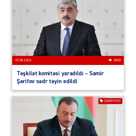
07.08.2026
3809
Təşkilat komitəsi yaradıldı – Samir
Şərifov sədr təyin edildi
CƏMIYYƏT