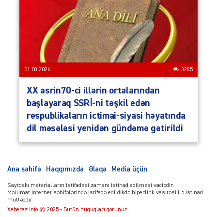
01.08.2026
3285
XX əsrin70-ci illərin ortalarından
başlayaraq SSRİ-ni təşkil edən
respublikaların ictimai-siyasi həyatında
dil məsələsi yenidən gündəmə gətirildi
Ana səhifə
Haqqımızda
Əlaqə
Media üçün
Saytdakı materialların istifadəsi zamanı istinad edilməsi vacibdir.
Məlumat internet səhifələrində istifadə edildikdə hiperlink vasitəsi ilə istinad
mütləqdir.
Xeberaz.info © 2025 - Bütün hüquqları qorunur.