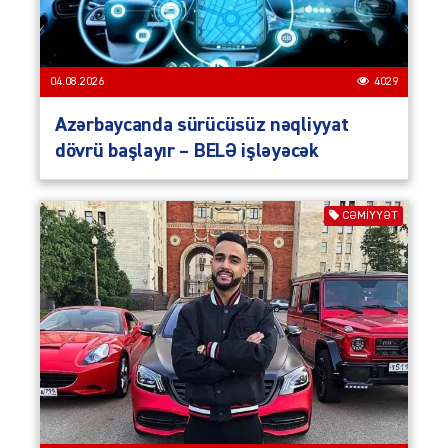
04.08.2026
4029
Azərbaycanda sürücüsüz nəqliyyat
dövrü başlayır – BELƏ işləyəcək
CƏMIYYƏT