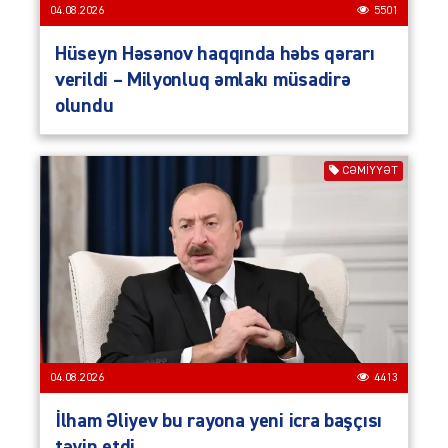
04.08.2026
5501
Hüseyn Həsənov haqqında həbs qərarı
verildi – Milyonluq əmlakı müsadirə
olundu
CƏMIYYƏT
04.08.2026
4413
İlham Əliyev bu rayona yeni icra başçısı
təyin etdi