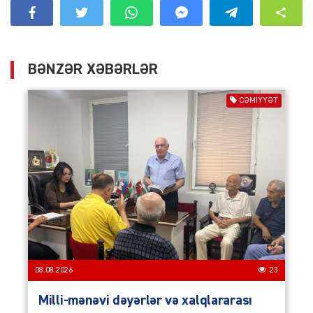
BƏNZƏR XƏBƏRLƏR
CƏMIYYƏT
08.08.2026
23
Milli-mənəvi dəyərlər və xalqlararası