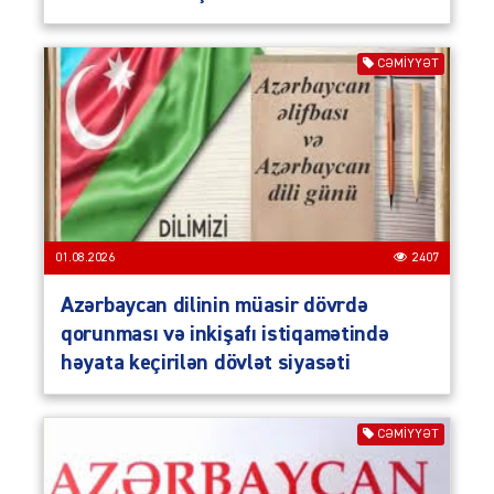
CƏMIYYƏT
01.08.2026
2407
Azərbaycan dilinin müasir dövrdə
qorunması və inkişafı istiqamətində
həyata keçirilən dövlət siyasəti
CƏMIYYƏT