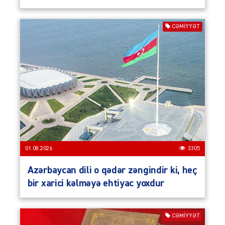
CƏMIYYƏT
01.08.2026
3305
Azərbaycan dili o qədər zəngindir ki, heç
bir xarici kəlməyə ehtiyac yoxdur
CƏMIYYƏT