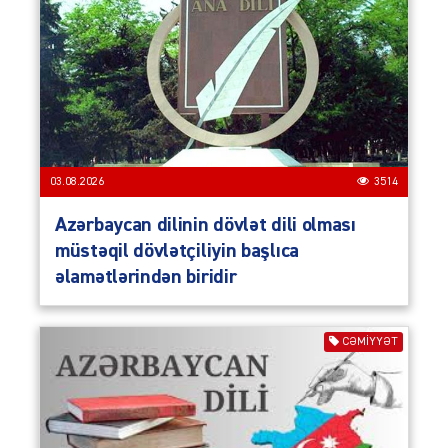
03.08.2026
3514
Azərbaycan dilinin dövlət dili olması
müstəqil dövlətçiliyin başlıca
əlamətlərindən biridir
CƏMIYYƏT