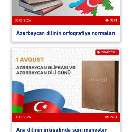
03.08.2026
3291
Azərbaycan dilinin orfoqrafiya normaları
CƏMIYYƏT
02.08.2026
2411
Ana dilinin inkişafinda süni maneələr