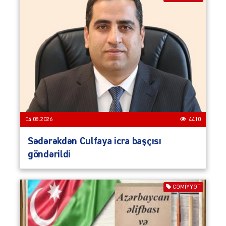
04.08.2026
4410
Sədərəkdən Culfaya icra başçısı
göndərildi
CƏMIYYƏT