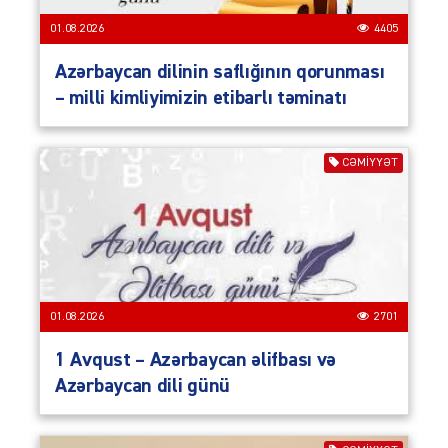
01.08.2026
4405
Azərbaycan dilinin saflığının qorunması
– milli kimliyimizin etibarlı təminatı
CƏMIYYƏT
01.08.2026
2701
1 Avqust – Azərbaycan əlifbası və
Azərbaycan dili günü