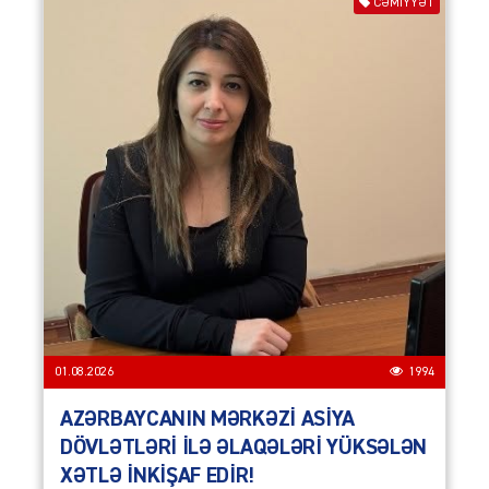
CƏMIYYƏT
01.08.2026
1994
AZƏRBAYCANIN MƏRKƏZİ ASİYA
DÖVLƏTLƏRİ İLƏ ƏLAQƏLƏRİ YÜKSƏLƏN
XƏTLƏ İNKİŞAF EDİR!