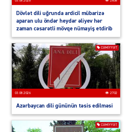
03.08.2026
2408
Dövlət dili uğrunda ardicil mübarizə
aparan ulu öndər heydər əliyev hər
zaman cəsarətli mövqe nümayiş etdirib
CƏMIYYƏT
03.08.2026
2702
Azərbaycan dili gününün təsis edilməsi
CƏMIYYƏT