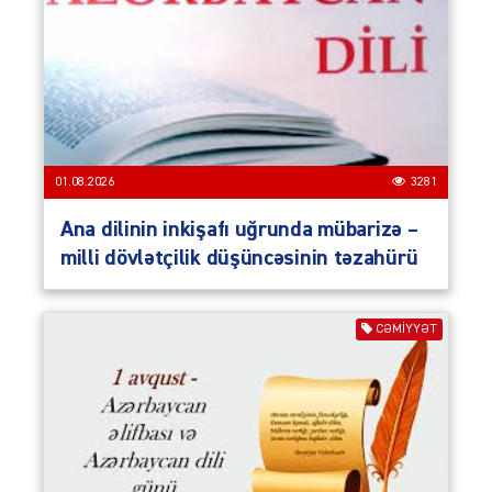
01.08.2026
3281
Ana dilinin inkişafı uğrunda mübarizə –
milli dövlətçilik düşüncəsinin təzahürü
CƏMIYYƏT