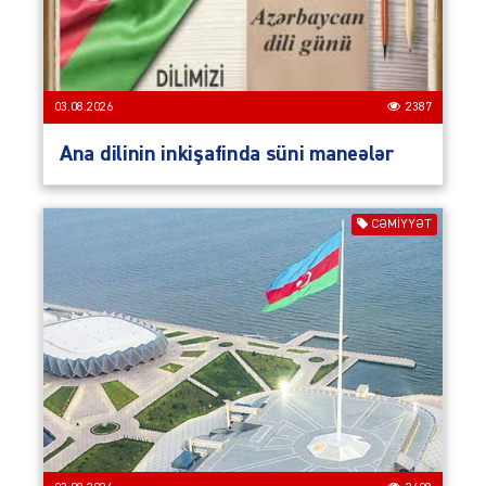
03.08.2026
2387
Ana dilinin inkişafinda süni maneələr
CƏMIYYƏT