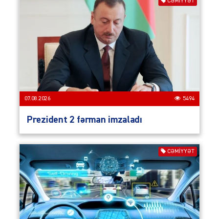
CƏMIYYƏT
07.08.2026
5494
Prezident 2 fərman imzaladı
CƏMIYYƏT