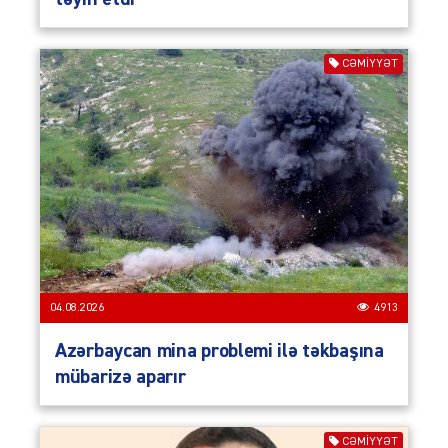
CƏMIYYƏT
04.08.2026
4913
Azərbaycan mina problemi ilə təkbaşına
mübarizə aparır
CƏMIYYƏT