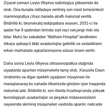
Ziyarət zamanı Leyla Əliyeva radiologiya şöbəsində də
olub. Ona burada istifadəyə verilmiş son nəsil tomosintezli
mammoqrafiya cihazı barədə ətraflı məlumat verilib.
Bildirilib ki, beynəlxalq tədqiqatlara əsasən, 2031-ci ilə
qədər hər 8 qadından birində süd vəzi xərçəngi riski ola
bilər. Məhz bu səbəbdən “Məlhəm Hospital” tərəfindən
ölkəyə qabaqcıl tibbi avadanlıqlar gətirilib və xəstəliklərin
erkən mərhələdə aşkarlanmasına xüsusi önəm verilir.
Daha sonra Leyla Əliyeva ultrasonoqrafiya otağında
uşaqlarda aparılan müayinələrlə tanış olub. Xüsusilə Daun
sindromlu və digər spektrli uşaqların müayinəsi ilə
maraqlanaraq bu sahədə ölkəmizdə görülən işlər haqqında
məlumat alıb. Bildirilib ki, son illərdə Azərbaycanda yüksək
texnologiyalı avadanlıqlar və peşəkar mütəxəssislərin
sayəsində skrininq müayinələri vaxtında aparılır, nəticədə