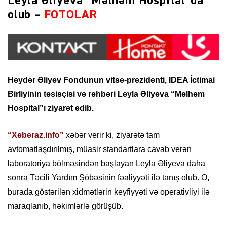
Leyla Əliyeva “Məlhəm Hospital”da
olub –
FOTOLAR
Heydər Əliyev Fondunun vitse-prezidenti, IDEA İctimai
Birliyinin təsisçisi və rəhbəri Leyla Əliyeva “Məlhəm
Hospital”ı ziyarət edib.
“Xeberaz.info”
xəbər verir ki, ziyarətə tam
avtomatlaşdırılmış, müasir standartlara cavab verən
laboratoriya bölməsindən başlayan Leyla Əliyeva daha
sonra Təcili Yardım Şöbəsinin fəaliyyəti ilə tanış olub. O,
burada göstərilən xidmətlərin keyfiyyəti və operativliyi ilə
maraqlanıb, həkimlərlə görüşüb.