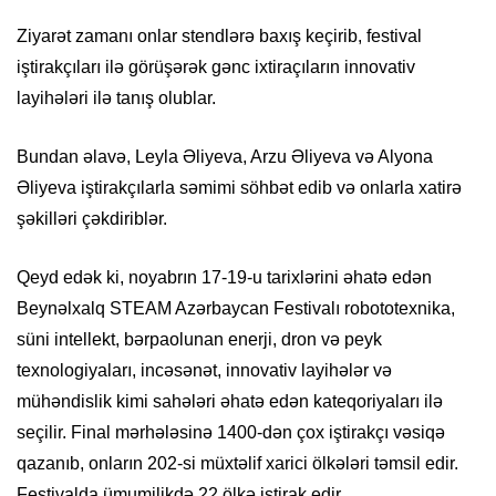
Ziyarət zamanı onlar stendlərə baxış keçirib, festival
iştirakçıları ilə görüşərək gənc ixtiraçıların innovativ
layihələri ilə tanış olublar.
Bundan əlavə, Leyla Əliyeva, Arzu Əliyeva və Alyona
Əliyeva iştirakçılarla səmimi söhbət edib və onlarla xatirə
şəkilləri çəkdiriblər.
Qeyd edək ki, noyabrın 17-19-u tarixlərini əhatə edən
Beynəlxalq STEAM Azərbaycan Festivalı robototexnika,
süni intellekt, bərpaolunan enerji, dron və peyk
texnologiyaları, incəsənət, innovativ layihələr və
mühəndislik kimi sahələri əhatə edən kateqoriyaları ilə
seçilir. Final mərhələsinə 1400-dən çox iştirakçı vəsiqə
qazanıb, onların 202-si müxtəlif xarici ölkələri təmsil edir.
Festivalda ümumilikdə 22 ölkə iştirak edir.