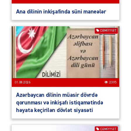
Ana dilinin inkişafinda süni maneələr
CƏMIYYƏT
01.08.2026
2395
Azərbaycan dilinin müasir dövrdə
qorunması və inkişafı istiqamətində
həyata keçirilən dövlət siyasəti
CƏMIYYƏT