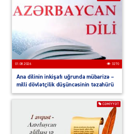
01.08.2026
3270
Ana dilinin inkişafı uğrunda mübarizə –
milli dövlətçilik düşüncəsinin təzahürü
CƏMIYYƏT