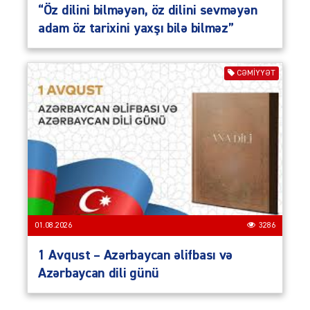
“Öz dilini bilməyən, öz dilini sevməyən
adam öz tarixini yaxşı bilə bilməz”
CƏMIYYƏT
01.08.2026
3286
1 Avqust – Azərbaycan əlifbası və
Azərbaycan dili günü