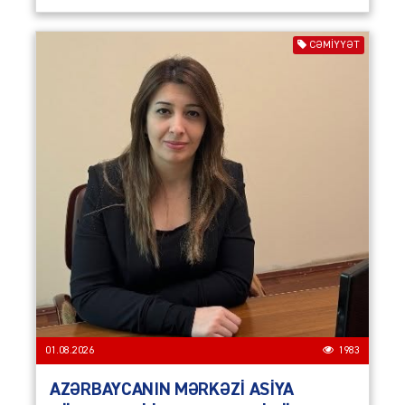
CƏMIYYƏT
01.08.2026
1983
AZƏRBAYCANIN MƏRKƏZİ ASİYA