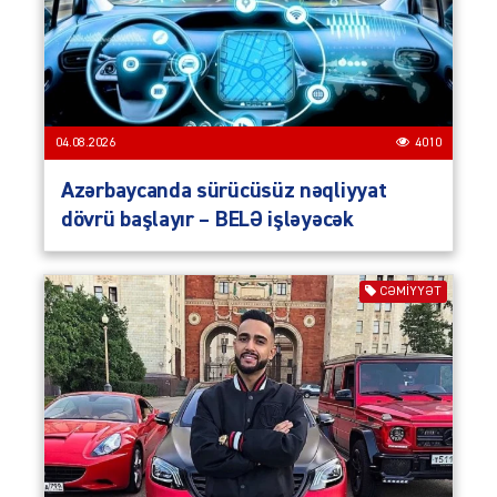
04.08.2026
4010
Azərbaycanda sürücüsüz nəqliyyat
dövrü başlayır – BELƏ işləyəcək
CƏMIYYƏT