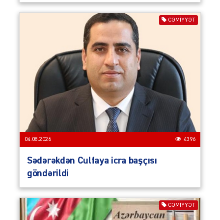
CƏMIYYƏT
04.08.2026
4396
Sədərəkdən Culfaya icra başçısı
göndərildi
CƏMIYYƏT