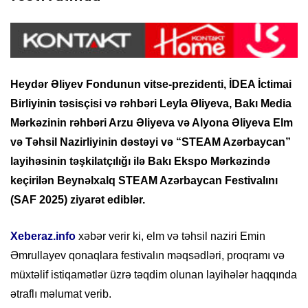
Heydər Əliyev Fondunun vitse-prezidenti, İDEA İctimai
Birliyinin təsisçisi və rəhbəri Leyla Əliyeva, Bakı Media
Mərkəzinin rəhbəri Arzu Əliyeva və Alyona Əliyeva Elm
və Təhsil Nazirliyinin dəstəyi və “STEAM Azərbaycan”
layihəsinin təşkilatçılığı ilə Bakı Ekspo Mərkəzində
keçirilən Beynəlxalq STEAM Azərbaycan Festivalını
(SAF 2025) ziyarət ediblər.
Xeberaz.info
xəbər verir ki, elm və təhsil naziri Emin
Əmrullayev qonaqlara festivalın məqsədləri, proqramı və
müxtəlif istiqamətlər üzrə təqdim olunan layihələr haqqında
ətraflı məlumat verib.