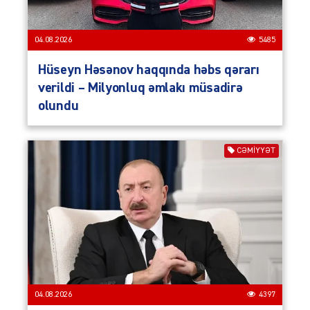
04.08.2026
5485
Hüseyn Həsənov haqqında həbs qərarı
verildi – Milyonluq əmlakı müsadirə
olundu
CƏMIYYƏT
04.08.2026
4397