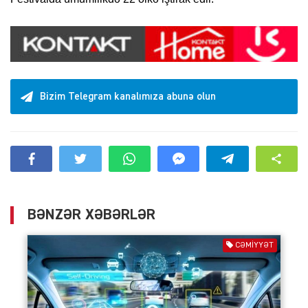
Bizim Telegram kanalımıza abunə olun
BƏNZƏR XƏBƏRLƏR
CƏMIYYƏT