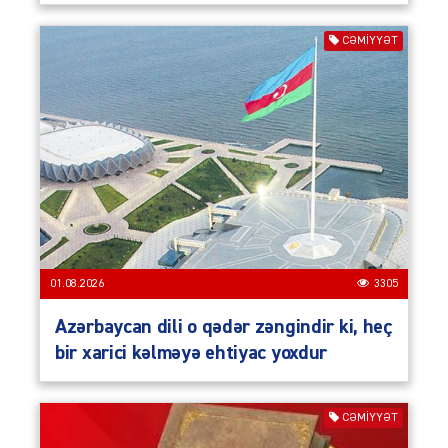
CƏMIYYƏT
01.08.2026
3305
Azərbaycan dili o qədər zəngindir ki, heç
bir xarici kəlməyə ehtiyac yoxdur
CƏMIYYƏT