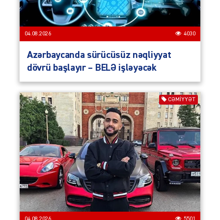
04.08.2026
4030
Azərbaycanda sürücüsüz nəqliyyat
dövrü başlayır – BELƏ işləyəcək
CƏMIYYƏT
04.08.2026
5501