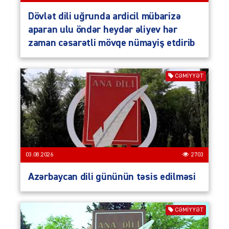
Dövlət dili uğrunda ardicil mübarizə
aparan ulu öndər heydər əliyev hər
zaman cəsarətli mövqe nümayiş etdirib
CƏMIYYƏT
03.08.2026
2703
Azərbaycan dili gününün təsis edilməsi
CƏMIYYƏT