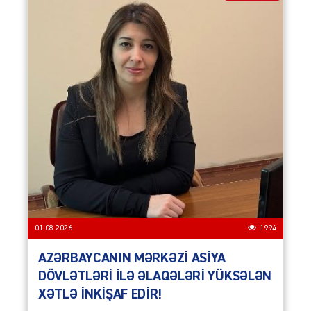
01.08.2026
1994
AZƏRBAYCANIN MƏRKƏZİ ASİYA
DÖVLƏTLƏRİ İLƏ ƏLAQƏLƏRİ YÜKSƏLƏN
XƏTLƏ İNKİŞAF EDİR!