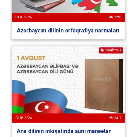
03.08.2026
3291
Azərbaycan dilinin orfoqrafiya normaları
CƏMIYYƏT
02.08.2026
2412
Ana dilinin inkişafinda süni maneələr