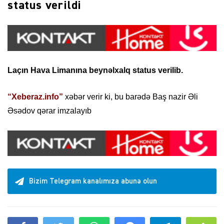
status verildi
Laçın Hava Limanına beynəlxalq status verilib.
“Xeberaz.info”
xəbər verir ki, bu barədə Baş nazir Əli
Əsədov qərar imzalayıb
Bizim Telegram kanalımıza abunə olun