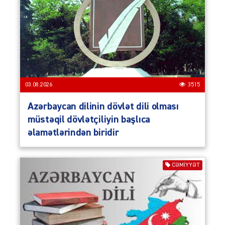
03.08.2026
3515
Azərbaycan dilinin dövlət dili olması
müstəqil dövlətçiliyin başlıca
əlamətlərindən biridir
CƏMIYYƏT