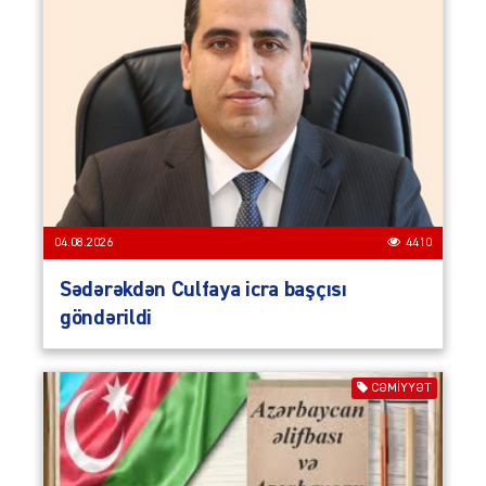
04.08.2026
4410
Sədərəkdən Culfaya icra başçısı
göndərildi
CƏMIYYƏT