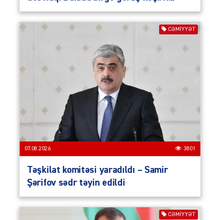
CƏMIYYƏT
07.08.2026
3801
Təşkilat komitəsi yaradıldı – Samir
Şərifov sədr təyin edildi
CƏMIYYƏT