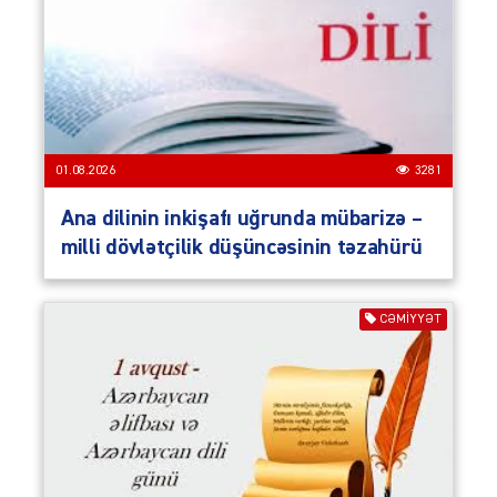
01.08.2026
3281
Ana dilinin inkişafı uğrunda mübarizə –
milli dövlətçilik düşüncəsinin təzahürü
CƏMIYYƏT