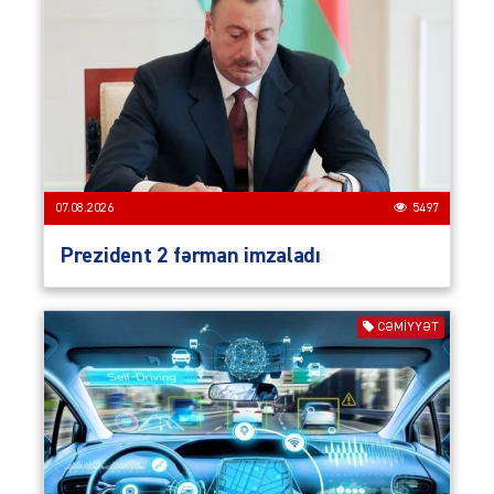
07.08.2026
5497
Prezident 2 fərman imzaladı
CƏMIYYƏT