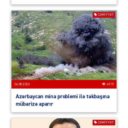
CƏMIYYƏT
04.08.2026
4915
Azərbaycan mina problemi ilə təkbaşına
mübarizə aparır
CƏMIYYƏT