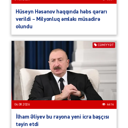
Hüseyn Həsənov haqqında həbs qərarı
verildi – Milyonluq əmlakı müsadirə
olundu
CƏMIYYƏT
04.08.2026
4414
İlham Əliyev bu rayona yeni icra başçısı
təyin etdi