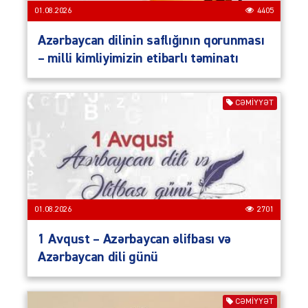
01.08.2026
4405
Azərbaycan dilinin saflığının qorunması
– milli kimliyimizin etibarlı təminatı
CƏMIYYƏT
01.08.2026
2701
1 Avqust – Azərbaycan əlifbası və
Azərbaycan dili günü
CƏMIYYƏT