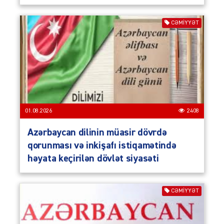
CƏMIYYƏT
01.08.2026
2408
Azərbaycan dilinin müasir dövrdə
qorunması və inkişafı istiqamətində
həyata keçirilən dövlət siyasəti
CƏMIYYƏT