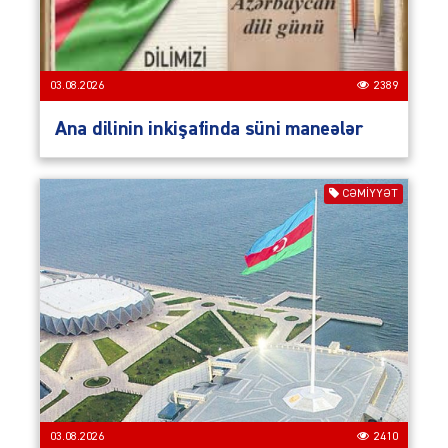
03.08.2026
2389
Ana dilinin inkişafinda süni maneələr
CƏMIYYƏT
03.08.2026
2410