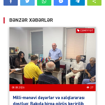
BƏNZƏR XƏBƏRLƏR
CƏMIYYƏT
08.08.2026
27
Milli-mənəvi dəyərlər və xalqlararası
dostluq: Bakıda birgə görüş keçirilib