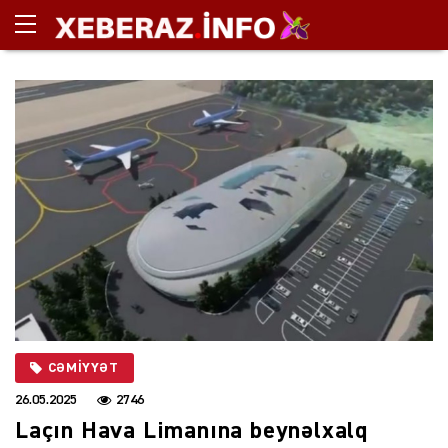
CƏMIYYƏT
26.05.2025
2746
Laçın Hava Limanına beynəlxalq