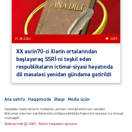
01.08.2026
3285
XX əsrin70-ci illərin ortalarından
başlayaraq SSRİ-ni təşkil edən
respublikaların ictimai-siyasi həyatında
dil məsələsi yenidən gündəmə gətirildi
Ana səhifə
Haqqımızda
Əlaqə
Media üçün
Saytdakı materialların istifadəsi zamanı istinad edilməsi vacibdir.
Məlumat internet səhifələrində istifadə edildikdə hiperlink vasitəsi ilə istinad
mütləqdir.
Xeberaz.info © 2025 - Bütün hüquqları qorunur.