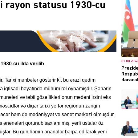
ti rayon statusu 1930-cu
DÜNYA
01.08.2026
1930-cu ildə verilib.
ŞOU-B
Prezide
Respubl
r. Tarixi mənbələr göstərir ki, bu ərazi qədim
dərəcəl
 iqtisadi həyatında mühüm rol oynamışdır. Şəhərin
munələri və təbii gözəllikləri onun mədəni irsini əks
məscidlər və digər tarixi yerlər regionun zəngin
CƏMIY
lbəcər həm də mədəniyyət və sənət mərkəzi olmuşdur.
 ənənələri qorunub saxlanılmış, yerli ustalar öz
müşlər. Bu gün həmin ənənələr bərpa edilərək yeni