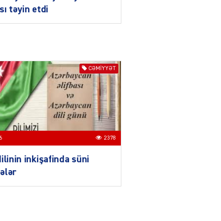
daha da möhkəmlənir
sı təyin etdi
03.08.2026
4396
ƏT
Prezident İlham Əliyevin
Qırğızıstana dövlət səfəri
CƏMIYYƏT
münasibətlərdə yeni tarixi
mərhələ kimi dəyərləndirilir
03.08.2026
7734
ƏT
Azərbaycan-Qırğızıstan
6
2378
münasibətləri
bərabərhüquqlu
ilinin inkişafinda süni
tərəfdaşlığa və yüksək
etimada söykənən
ələr
müttəfiqlik modelidir
03.08.2026
2902
ƏT