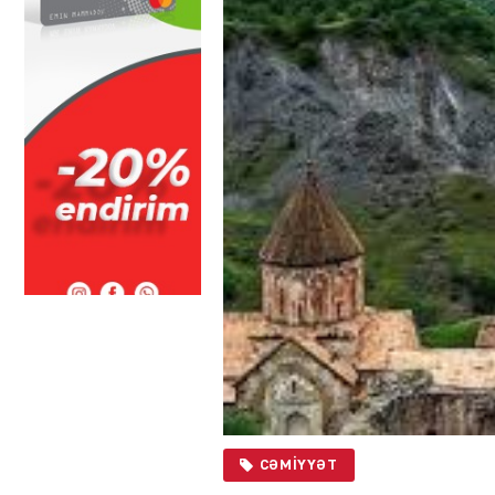
CƏMIYYƏT