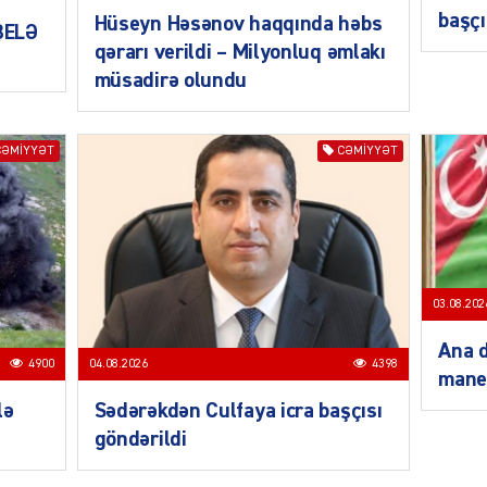
başçı
Hüseyn Həsənov haqqında həbs
 BELƏ
qərarı verildi – Milyonluq əmlakı
müsadirə olundu
SIYAS
CƏMIYYƏT
CƏMIYYƏT
SIYAS
03.08.202
Ana d
4900
04.08.2026
4398
mane
lə
Sədərəkdən Culfaya icra başçısı
göndərildi
SIYAS