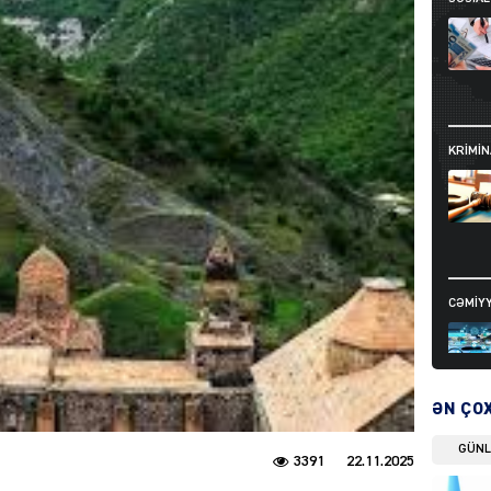
KRIMIN
CƏMIY
ƏN ÇO
GÜN
SIYAS
3391
22.11.2025