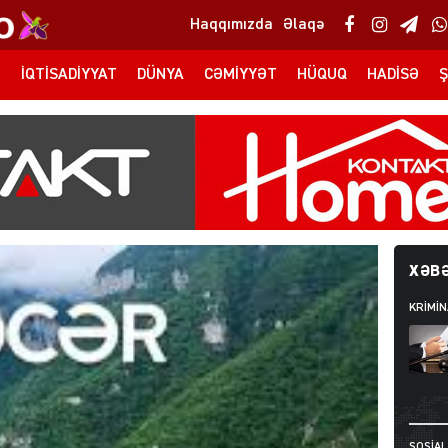
Haqqımızda
Əlaqə
T
İQTISADIYYAT
DÜNYA
CƏMIYYƏT
HÜQUQ
HADISƏ
Ş
XƏBƏ
KRIMIN
SOSIAL