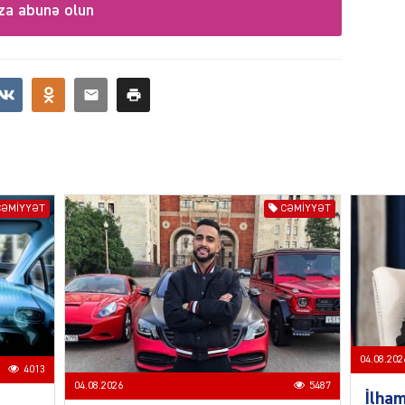
za abunə olun
SIYAS
CƏMIYYƏT
CƏMIYYƏT
SIYAS
SIYAS
04.08.202
4013
04.08.2026
5487
İlham