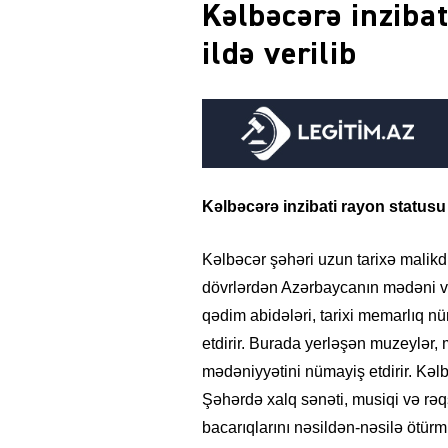
Kəlbəcərə inziba
ildə verilib
Kəlbəcərə inzibati rayon statusu 
Kəlbəcər şəhəri uzun tarixə malikdi
dövrlərdən Azərbaycanın mədəni və
qədim abidələri, tarixi memarlıq nü
etdirir. Burada yerləşən muzeylər, 
mədəniyyətini nümayiş etdirir. Kə
Şəhərdə xalq sənəti, musiqi və rəqs
bacarıqlarını nəsildən-nəsilə ötür