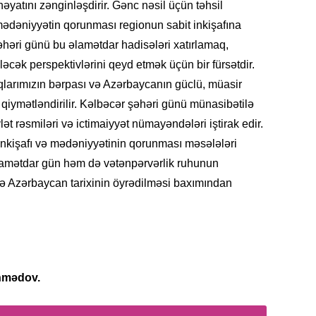
 həyatını zənginləşdirir. Gənc nəsil üçün təhsil
SIYAS
mədəniyyətin qorunması regionun sabit inkişafına
şəhəri günü bu əlamətdar hadisələri xatırlamaq,
ələcək perspektivlərini qeyd etmək üçün bir fürsətdir.
larımızın bərpası və Azərbaycanın güclü, müasir
DÜNYA
i qiymətləndirilir. Kəlbəcər şəhəri günü münasibətilə
vlət rəsmiləri və ictimaiyyət nümayəndələri iştirak edir.
inkişafı və mədəniyyətinin qorunması məsələləri
əlamətdar gün həm də vətənpərvərlik ruhunun
rə Azərbaycan tarixinin öyrədilməsi baxımından
CƏMIY
SIYAS
hmədov.