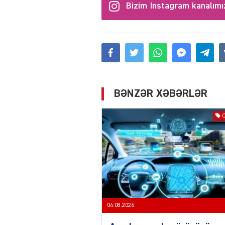
Bizim Instagram kanalımı
BƏNZƏR XƏBƏRLƏR
04.08.2026