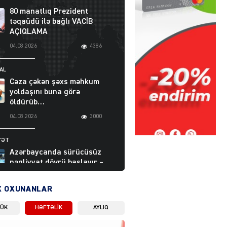
80 manatlıq Prezident
təqaüdü ilə bağlı VACİB
AÇIQLAMA
04.08.2026
4386
AL
Cəza çəkən şəxs məhkum
yoldaşını buna görə
öldürüb…
04.08.2026
3000
YƏT
Azərbaycanda sürücüsüz
nəqliyyat dövrü başlayır –
BELƏ işləyəcək
04.08.2026
4013
X OXUNANLAR
LÜK
HƏFTƏLIK
AYLIQ
ƏT
XİN rəhbərindən TRİPP