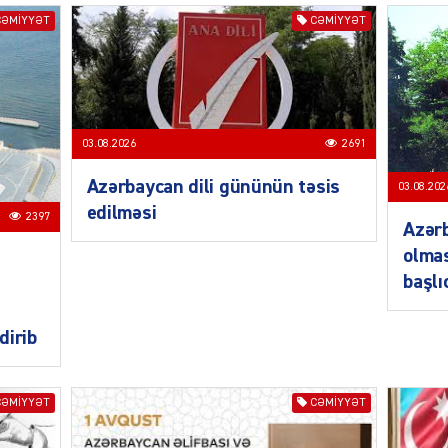
CƏMIYYƏT
CƏMIYYƏT
03.08.2026
2691
SIYAS
Azərbaycan dili gününün təsis
03.08.202
edilməsi
2397
Azərb
olmas
başlı
SIYAS
dirib
CƏMIYYƏT
CƏMIYYƏT