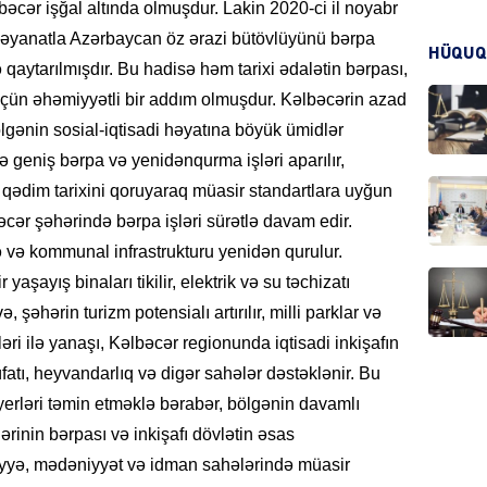
əlbəcər işğal altında olmuşdur. Lakin 2020-ci il noyabr
 bəyanatla Azərbaycan öz ərazi bütövlüyünü bərpa
HÜQUQ
qaytarılmışdır. Bu hadisə həm tarixi ədalətin bərpası,
CƏMIY
üçün əhəmiyyətli bir addım olmuşdur. Kəlbəcərin azad
lgənin sosial-iqtisadi həyatına böyük ümidlər
ə geniş bərpa və yenidənqurma işləri aparılır,
in qədim tarixini qoruyaraq müasir standartlara uyğun
CƏMIY
bəcər şəhərində bərpa işləri sürətlə davam edir.
ə və kommunal infrastrukturu yenidən qurulur.
aşayış binaları tikilir, elektrik və su təchizatı
, şəhərin turizm potensialı artırılır, milli parklar və
şləri ilə yanaşı, Kəlbəcər regionunda iqtisadi inkişafın
MANŞE
fatı, heyvandarlıq və digər sahələr dəstəklənir. Bu
 yerləri təmin etməklə bərabər, bölgənin davamlı
ərinin bərpası və inkişafı dövlətin əsas
səhiyyə, mədəniyyət və idman sahələrində müasir