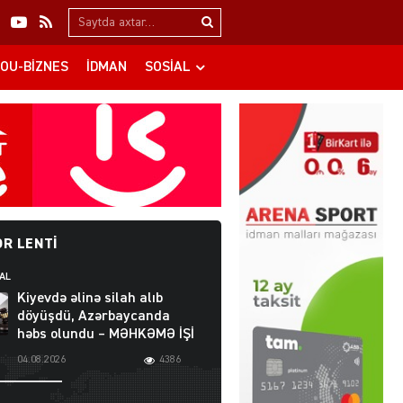
Search…
OU-BIZNES
İDMAN
SOSIAL
R LENTI
AL
Kiyevdə əlinə silah alıb
döyüşdü, Azərbaycanda
həbs olundu – MƏHKƏMƏ İŞİ
04.08.2026
4386