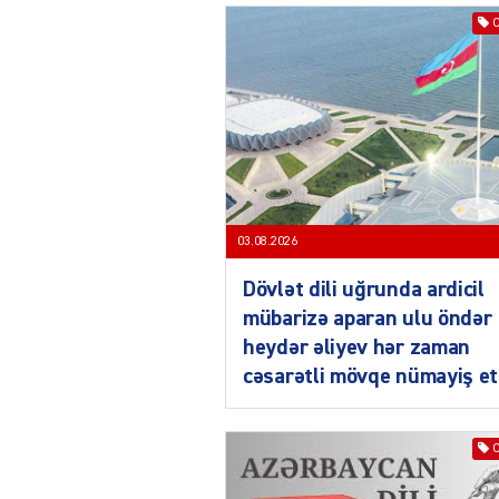
03.08.2026
Dövlət dili uğrunda ardicil
mübarizə aparan ulu öndər
heydər əliyev hər zaman
cəsarətli mövqe nümayiş et