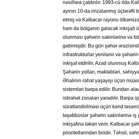
nəsillərə çatdırılır. 1993-cü ildə K
ayının 10-da imzalanmış üçtərəfli
etmiş və Kəlbəcər rayonu ölkəmizə 
həm də bölgənin gələcək inkişafı 
olunması şəhərin sakinlərinə və bö
gətirmişdir. Bu gün şəhər ərazisind
infrastrukturlar yenilənir və şəhər
inkişaf etdirilir. Azad olunmuş Kəl
Şəhərin yolları, məktəbləri, səhiyy
Əhalinin rahat yaşayışı üçün müasir y
sistemləri bərpa edilir. Bundan əlavə
istirahət zonaları yaradılır. Bərpa i
sürətləndirilməsi üçün kənd təsərrü
təşəbbüslər şəhərin sakinlərinə iş
inkişafına təkan verir. Kəlbəcər şəh
prioritetlərindən biridir. Təhsil, 