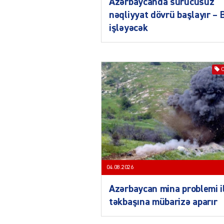
Azərbaycanda sürücüsüz
nəqliyyat dövrü başlayır –
işləyəcək
04.08.2026
Azərbaycan mina problemi i
təkbaşına mübarizə aparır