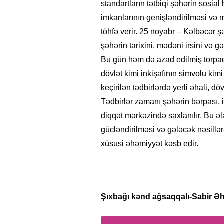
standartların tətbiqi şəhərin sosial
imkanlarının genişləndirilməsi və 
töhfə verir. 25 noyabr – Kəlbəcər 
şəhərin tarixini, mədəni irsini və g
Bu gün həm də azad edilmiş torpaq
dövlət kimi inkişafının simvolu kim
keçirilən tədbirlərdə yerli əhali, dö
Tədbirlər zamanı şəhərin bərpası, 
diqqət mərkəzində saxlanılır. Bu 
gücləndirilməsi və gələcək nəsillə
xüsusi əhəmiyyət kəsb edir.
Şıxbağı kənd ağsaqqalı-Sabir Ə