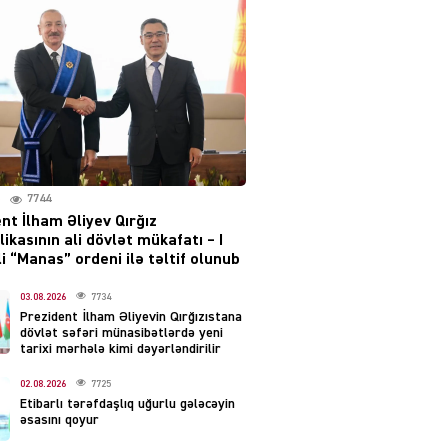
layihəsi ilə bağlı AÇIQLAMA
04.08.2026
4388
Müharibə Rusiyanın belini
bükür
04.08.2026
4001
7744
IZNES
nt İlham Əliyev Qırğız
Ekranlardan uzaq qalan
ikasının ali dövlət mükafatı – I
məşhur aktrisanın yeni
i “Manas” ordeni ilə təltif olunub
qazanc mənbəyi ortaya
çıxdı
03.08.2026
7734
Prezident İlham Əliyevin Qırğızıstana
04.08.2026
2168
dövlət səfəri münasibətlərdə yeni
tarixi mərhələ kimi dəyərləndirilir
YƏT
02.08.2026
7725
Hüseyn Həsənov haqqında
Etibarlı tərəfdaşlıq uğurlu gələcəyin
həbs qərarı verildi –
əsasını qoyur
Milyonluq əmlakı müsadirə