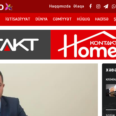
Haqqımızda
Əlaqə
T
İQTISADIYYAT
DÜNYA
CƏMIYYƏT
HÜQUQ
HADISƏ
Ş
XƏBƏ
KRIMIN
SOSIAL