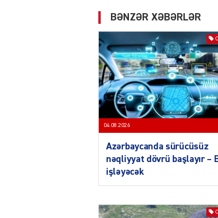
BƏNZƏR XƏBƏRLƏR
04.08.2026
Azərbaycanda sürücüsüz
nəqliyyat dövrü başlayır –
işləyəcək