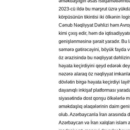
əməkdaşlığın əsas istiqamətlərindən
2023-cü ildə bu marşrut üzrə yükd
körpüsünün tikintisi iki ölkənin lo
Cənub Nəqliyyat Dəhlizi həm Avropa
kimi çıxış edir, həm də iqtisadiyyat
genişlənməsinə şərait yaradır. Bu l
səmərə gətirəcəyini, böyük fayda v
öz ərazisində bu nəqliyyat dəhlizini
həyata keçirdiyini qeyd edərək deyi
nəzərə alaraq öz nəqliyyat imkanlar
dövlətin birgə həyata keçirdiyi layi
dayanıqlı inkişaf platforması yarad
siyasətində dost qonşu ölkələrlə m
əməkdaşlıq əlaqələrinin daim geni
olub. Azərbaycanla İran arasında di
Azərbaycan və İran xalqları islam a