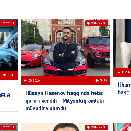
CƏMIYYƏT
CƏMIYYƏT
SIYAS
SIYAS
04.08.202
3988
04.08.2026
5473
İlham
başçı
Hüseyn Həsənov haqqında həbs
 BELƏ
qərarı verildi – Milyonluq əmlakı
müsadirə olundu
CƏMIYYƏT
CƏMIYYƏT
SIYAS