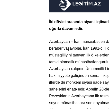
İki dövlət arasında siyasi, iqtisa
uğurla davam edir.
Azərbaycan – İran münasibətləri dər
bərabər yaşayıblar. İran 1991-ci i
müstəqilliyini tanıyan ilk ölkələrdən
tam diplomatik münasibətlər qurulu
Azərbaycan xalqının Ümummilli Lider
hakimiyyətə gəlişindən sonra inki
illərdə də möhkəm siyasi iradə sa
sahələrini əhatə edir. Aprelin 28-
Pezeşkianın Azərbaycana ilk rəsmi
soyuq münasibətlərə son qoyulması 