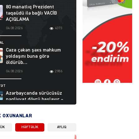
80 manatlıq Prezident
təqaüdü ilə bağlı VACİB
AÇIQLAMA
04.08.2026
4373
AL
Cəza çəkən şəxs məhkum
yoldaşını buna görə
öldürüb…
04.08.2026
2986
YƏT
Azərbaycanda sürücüsüz
nəqliyyat dövrü başlayır –
BELƏ işləyəcək
04.08.2026
3988
X OXUNANLAR
LÜK
HƏFTƏLIK
AYLIQ
ƏT
XİN rəhbərindən TRİPP