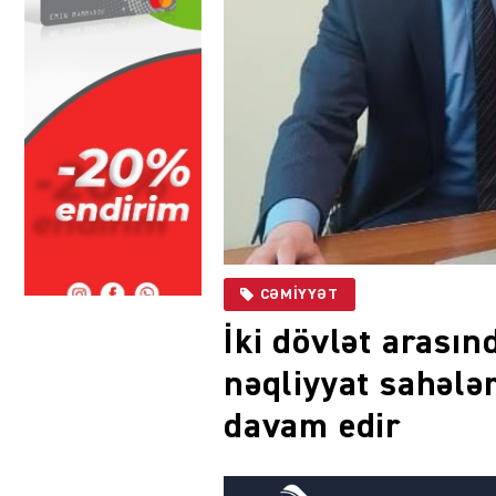
CƏMIYYƏT
İki dövlət arasınd
nəqliyyat sahələ
davam edir