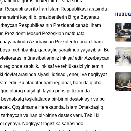
 tərkibdə görüşləri keçirilib. Daha sonra
can Respublikası ilə İran İslam Respublikası arasında
HÜQUQ
ərasimi keçirilib, prezidentlərin Birgə Bəyanatı
CƏMIY
rbaycan Respublikasının Prezidenti cənab İlham
nın Prezidenti Məsud Pezeşkian mətbuata
ata bəyanatında Azərbaycan Prezidenti cənab İlham
ər boyu mehribanlıq, qardaşlıq şəraitində yaşayıblar. Bu
CƏMIY
ətlərarası münasibətlərimiz inkişaf edir. Azərbaycan
ıq regionda sabitlik, inkişaf və təhlükəsizliyin təmin
i dövlət arasında siyasi, iqtisadi, enerji və nəqliyyat
am edir. Bu əlaqələr həm regional, həm də qlobal
ğun olaraq qarşılıqlı fayda prinsipi üzərində
MANŞE
eynəlxalq təşkilatlarda bir-birini dəstəkləyir və bu
əcək. Qoşulmama Hərəkatında, İslam Əməkdaşlıq
baycan və İran bir-birinə dəstək verir. Təbii ki,
rol oynayır. Nəqliyyat-logistika sahəsində