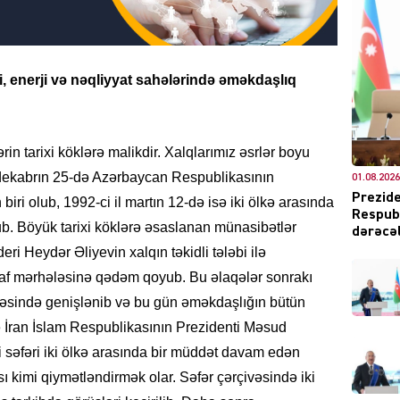
DÜNYA
di, enerji və nəqliyyat sahələrində əməkdaşlıq
in tarixi köklərə malikdir. Xalqlarımız əsrlər boyu
l dekabrın 25-də Azərbaycan Respublikasının
01.08.2026
ŞOU-B
Prezide
 biri olub, 1992-ci il martın 12-də isə iki ölkə arasında
Respubl
b. Böyük tarixi köklərə əsaslanan münasibətlər
dərəcəl
i Heydər Əliyevin xalqın təkidli tələbi ilə
şaf mərhələsinə qədəm qoyub. Bu əlaqələr sonrakı
yəsində genişlənib və bu gün əməkdaşlığın bütün
də İran İslam Respublikasının Prezidenti Məsud
CƏMIY
 səfəri iki ölkə arasında bir müddət davam edən
kimi qiymətləndirmək olar. Səfər çərçivəsində iki