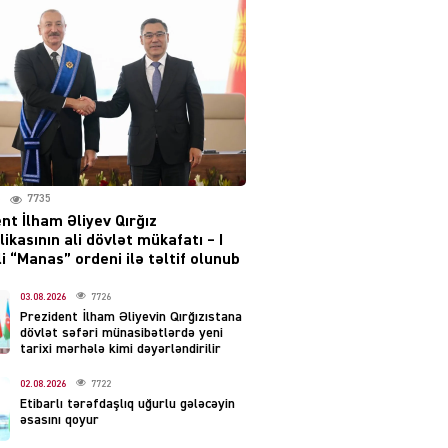
layihəsi ilə bağlı AÇIQLAMA
04.08.2026
4374
Müharibə Rusiyanın belini
bükür
04.08.2026
3986
7735
IZNES
nt İlham Əliyev Qırğız
Ekranlardan uzaq qalan
ikasının ali dövlət mükafatı – I
məşhur aktrisanın yeni
i “Manas” ordeni ilə təltif olunub
qazanc mənbəyi ortaya
çıxdı
03.08.2026
7726
Prezident İlham Əliyevin Qırğızıstana
04.08.2026
2149
dövlət səfəri münasibətlərdə yeni
tarixi mərhələ kimi dəyərləndirilir
YƏT
02.08.2026
7722
Hüseyn Həsənov haqqında
Etibarlı tərəfdaşlıq uğurlu gələcəyin
həbs qərarı verildi –
əsasını qoyur
Milyonluq əmlakı müsadirə