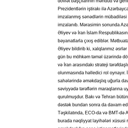
dövlət başçılarının məhdud və geniş
Prezidentlərin iştirakı ilə Azərbay
imzalanmış sənədlərin mübadiləsi m
imzalanıb. Mərasimin sonunda Azə
Əliyev və İran İslam Respublikası
bəyanatlarla çıxış ediblər. Mətbu
Əliyev bildirib ki, xalqlarımız əsrl
gün bu möhkəm təməl üzərində dövl
və İran arasındakı strateji tərəfdaşl
olunmasında həlledici rol oynayır. İk
sahələrində əməkdaşlıq uğurla dav
səviyyədə tərəflərin maraqlarına uy
qurulmuşdur. Bakı və Tehran bütün b
dəstək bundan sonra da davam ed
Təşkilatında, ECO-da və BMT-də Azər
burada nəqliyyat layihələri xüsusi 