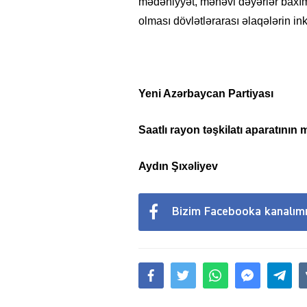
mədəniyyət, mənəvi dəyərlər baxımı
olması dövlətlərarası əlaqələrin in
Yeni Azərbaycan Partiyası
Saatlı rayon təşkilatı aparatının 
Aydın Şıxəliyev
Bizim Facebooka kanalım