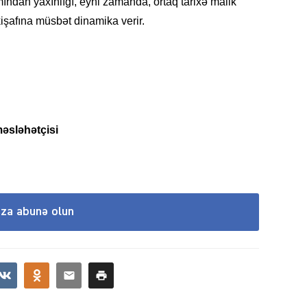
ndan yaxınlığı, eyni zamanda, ortaq tarixə malik
kişafına müsbət dinamika verir.
SIYAS
məsləhətçisi
SIYAS
ıza abunə olun
SIYAS