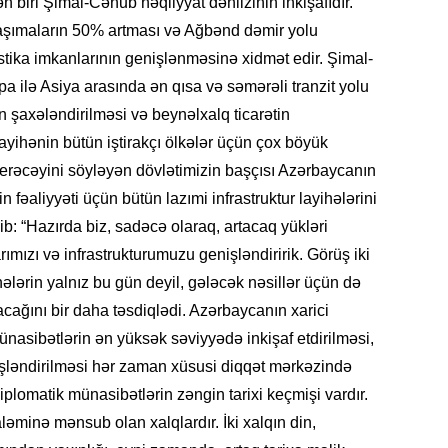
 biri Şimal-Cənub nəqliyyat dəhlizinin inkişafıdır.
SIYAS
aşımaların 50% artması və Ağbənd dəmir yolu
gistika imkanlarının genişlənməsinə xidmət edir. Şimal-
 ilə Asiya arasında ən qısa və səmərəli tranzit yolu
ın şaxələndirilməsi və beynəlxalq ticarətin
ayihənin bütün iştirakçı ölkələr üçün çox böyük
DÜNYA
erəcəyini söyləyən dövlətimizin başçısı Azərbaycanın
n fəaliyyəti üçün bütün lazımi infrastruktur layihələrini
b: “Hazırda biz, sadəcə olaraq, artacaq yükləri
ımızı və infrastrukturumuzu genişləndiririk. Görüş iki
CƏMIY
hələrin yalnız bu gün deyil, gələcək nəsillər üçün də
acağını bir daha təsdiqlədi. Azərbaycanın xarici
ünasibətlərin ən yüksək səviyyədə inkişaf etdirilməsi,
şləndirilməsi hər zaman xüsusi diqqət mərkəzində
SIYAS
plomatik münasibətlərin zəngin tarixi keçmişi vardır.
ləminə mənsub olan xalqlardır. İki xalqın din,