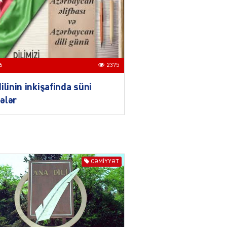
Azərbaycanın xarici
siyasəti açıq,
balanslaşdırılmış
siyasətdir
03.08.2026
5513
6
2375
ƏT
ilinin inkişafinda süni
Azərbaycan son illərdə
Türk dövlətləri ilə
ələr
əlaqələrini ardıcıl şəkildə
gücləndirir
03.08.2026
3499
ƏT
CƏMIYYƏT
Qırğızıstanın dağ turizmi,
Azərbaycanın isə tarix
vəmədəniyyət turizmi böyük
imkanlara malikdir
03.08.2026
5513