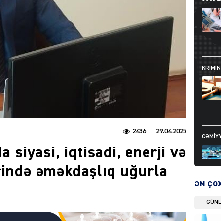
KRIMIN
2436
29.04.2025
CƏMIY
a siyasi, iqtisadi, enerji və
rində əməkdaşlıq uğurla
ƏN ÇO
GÜN
SIYAS