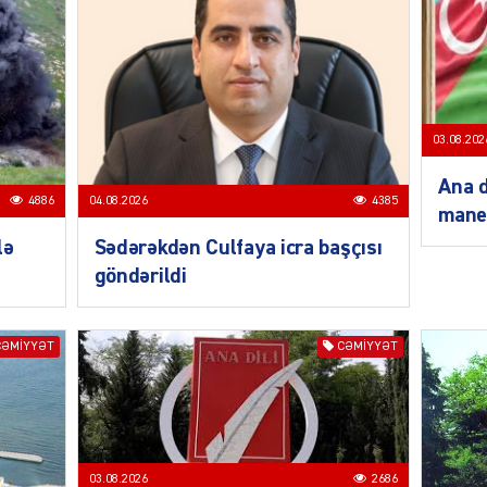
03.08.202
SIYAS
Ana d
4886
04.08.2026
4385
mane
lə
Sədərəkdən Culfaya icra başçısı
göndərildi
SIYAS
CƏMIYYƏT
CƏMIYYƏT
03.08.2026
2686