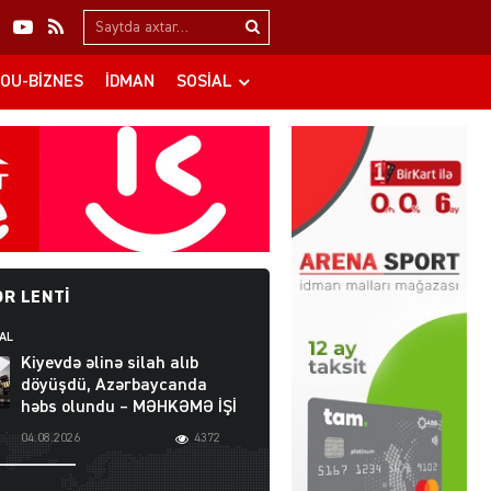
Search…
OU-BIZNES
İDMAN
SOSIAL
R LENTI
AL
Kiyevdə əlinə silah alıb
döyüşdü, Azərbaycanda
həbs olundu – MƏHKƏMƏ İŞİ
04.08.2026
4372