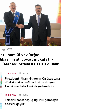
layihəsi ilə bağlı AÇIQLAMA
04.08.2026
4388
Müharibə Rusiyanın belini
bükür
04.08.2026
4001
7745
IZNES
nt İlham Əliyev Qırğız
Ekranlardan uzaq qalan
ikasının ali dövlət mükafatı – I
məşhur aktrisanın yeni
i “Manas” ordeni ilə təltif olunub
qazanc mənbəyi ortaya
çıxdı
03.08.2026
7734
Prezident İlham Əliyevin Qırğızıstana
04.08.2026
2168
dövlət səfəri münasibətlərdə yeni
tarixi mərhələ kimi dəyərləndirilir
YƏT
02.08.2026
7725
Hüseyn Həsənov haqqında
Etibarlı tərəfdaşlıq uğurlu gələcəyin
həbs qərarı verildi –
əsasını qoyur
Milyonluq əmlakı müsadirə