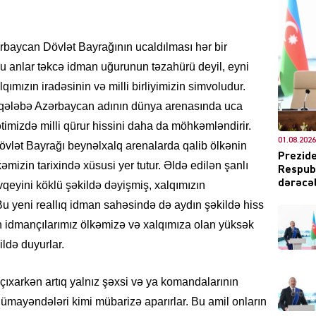
rbaycan Dövlət Bayrağının ucaldılması hər bir
DÜNYA
u anlar təkcə idman uğurunun təzahürü deyil, eyni
mızın iradəsinin və milli birliyimizin simvoludur.
r qələbə Azərbaycan adının dünya arenasında uca
timizdə milli qürur hissini daha da möhkəmləndirir.
01.08.2026
övlət Bayrağı beynəlxalq arenalarda qalib ölkənin
ŞOU-B
Prezide
əmizin tarixində xüsusi yer tutur. Əldə edilən şanlı
Respubl
dərəcəl
eyini köklü şəkildə dəyişmiş, xalqımızın
Bu yeni reallıq idman sahəsində də aydın şəkildə hiss
an idmançılarımız ölkəmizə və xalqımıza olan yüksək
ildə duyurlar.
CƏMIY
çıxarkən artıq yalnız şəxsi və ya komandalarının
nümayəndələri kimi mübarizə aparırlar. Bu amil onların