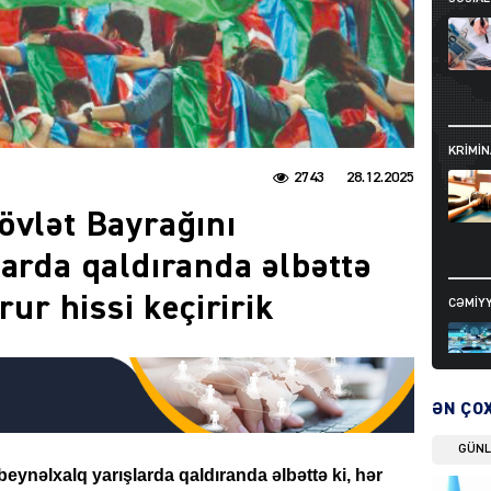
KRIMIN
2743
28.12.2025
övlət Bayrağını
larda qaldıranda əlbəttə
rur hissi keçiririk
CƏMIY
ƏN ÇO
GÜN
SIYAS
eynəlxalq yarışlarda qaldıranda əlbəttə ki, hər