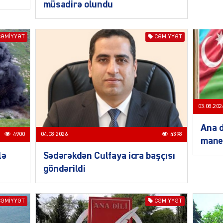
müsadirə olundu
CƏMIYYƏT
CƏMIYYƏT
SIYAS
03.08.202
SIYAS
Ana d
4900
04.08.2026
4398
mane
lə
Sədərəkdən Culfaya icra başçısı
göndərildi
CƏMIYYƏT
CƏMIYYƏT
SIYAS