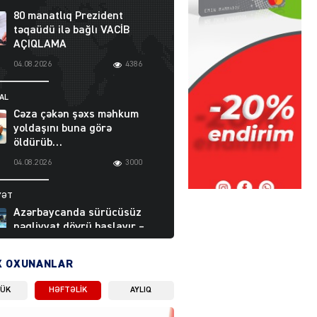
80 manatlıq Prezident
təqaüdü ilə bağlı VACİB
AÇIQLAMA
04.08.2026
4386
AL
Cəza çəkən şəxs məhkum
yoldaşını buna görə
öldürüb…
04.08.2026
3000
YƏT
Azərbaycanda sürücüsüz
nəqliyyat dövrü başlayır –
BELƏ işləyəcək
04.08.2026
4013
X OXUNANLAR
LÜK
HƏFTƏLIK
AYLIQ
ƏT
XİN rəhbərindən TRİPP