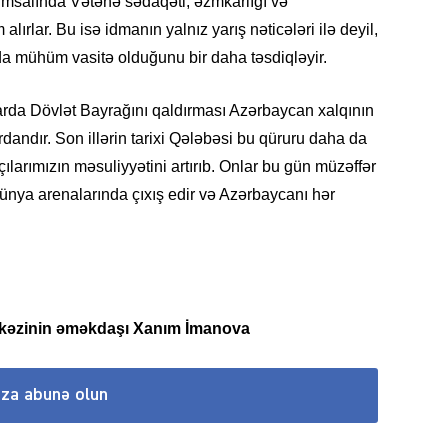
timsalında Vətənə sədaqəti, əzmkarlığı və
SIYAS
lırlar. Bu isə idmanın yalnız yarış nəticələri ilə deyil,
a mühüm vasitə olduğunu bir daha təsdiqləyir.
arda Dövlət Bayrağını qaldırması Azərbaycan xalqının
ndır. Son illərin tarixi Qələbəsi bu qüruru daha da
DÜNYA
larımızın məsuliyyətini artırıb. Onlar bu gün müzəffər
dünya arenalarında çıxış edir və Azərbaycanı hər
CƏMIY
rkəzinin əməkdaşı Xanım İmanova
SIYAS
ıza abunə olun