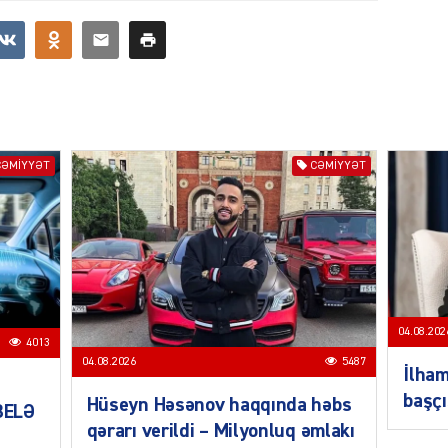
SIYAS
CƏMIYYƏT
CƏMIYYƏT
SIYAS
04.08.202
4013
04.08.2026
5487
İlham
SIYAS
başçı
Hüseyn Həsənov haqqında həbs
 BELƏ
qərarı verildi – Milyonluq əmlakı