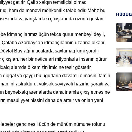
iyyət gətirir. Qalib xalqın təmsilçisi olmaq
lıq, həm də mənəvi möhkəmlik tələb edir. Məhz bu
HÜQUQ
osesində və yarışlardakı çıxışlarında özünü göstərir.
CƏMIY
ləbə idmançılarımız üçün təkcə qürur mənbəyi deyil,
 Qələbə Azərbaycan idmançılarının üzərinə ölkəni
Dövlət Bayrağını ucalarda saxlamaq kimi şərəfli
CƏMIY
ir çıxışları, hər bir nəticələri milyonlarla insanın qürur
alq aləmdə ölkəmizin imicinə təsir göstərir.
n diqqət və qayğı bu uğurların davamlı olmasını təmin
an infrastrukturu, yüksək səviyyəli hazırlıq şəraiti və
rın beynəlxalq arenalarda daha inamla çıxış etməsinə
MANŞE
ın məsuliyyət hissini daha da artırır və onları yeni
ələbələr gənc nəsil üçün də mühüm nümunə rolunu