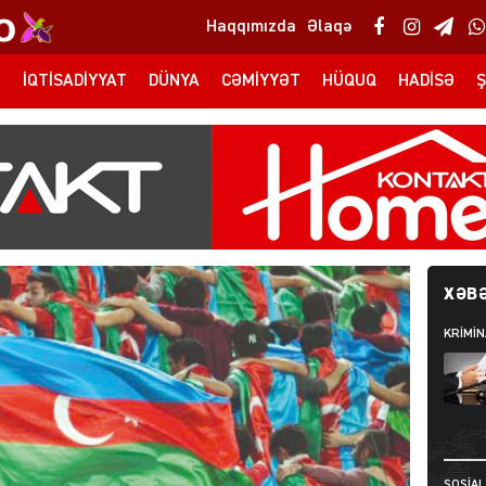
Haqqımızda
Əlaqə
T
İQTISADIYYAT
DÜNYA
CƏMIYYƏT
HÜQUQ
HADISƏ
Ş
XƏBƏ
KRIMIN
SOSIAL