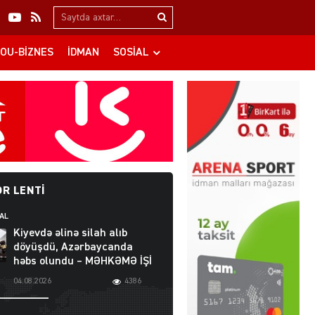
Search…
OU-BIZNES
İDMAN
SOSIAL
R LENTI
AL
Kiyevdə əlinə silah alıb
döyüşdü, Azərbaycanda
həbs olundu – MƏHKƏMƏ İŞİ
04.08.2026
4386