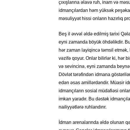
çıxışlarına əlavə ruh, inam və məsul
idmançılardan həm yüksək peşəkar
məsuliyyət hissi onların hazırlıq pr
Beş il əvvəl əldə edilmiş tarixi Qə
eyni zamanda böyük öhdəlikdir. Bu
hər zaman layiqincə təmsil etmək, 
vəzifə qoyur. Onlar bilirlər ki, hər b
və sevincinə, eyni zamanda beynəlx
Dövlət tərəfindən idmana göstərilə
edən əsas amillərdəndir. Müasir idm
idmançıların sosial müdafiəsi onla
imkan yaradır. Bu dəstək idmançılar
nailiyyətlərə ruhlandırır.
İdman arenalarında əldə olunan q