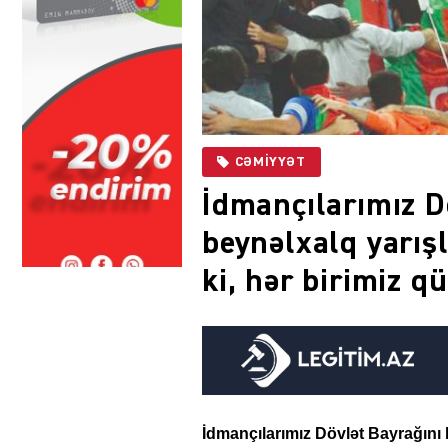
CƏMIYYƏT
İdmançılarımız D
beynəlxalq yarış
ki, hər birimiz qü
İdmançılarımız Dövlət Bayrağını b