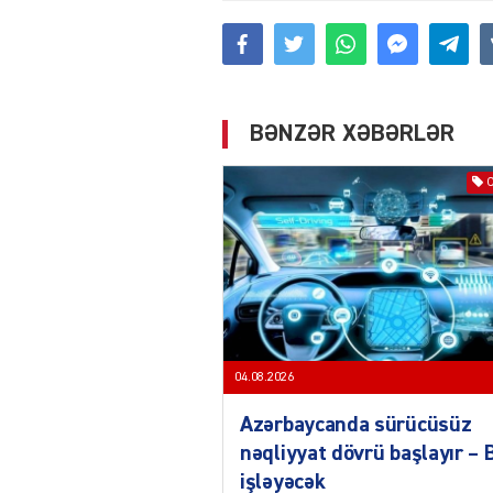
BƏNZƏR XƏBƏRLƏR
04.08.2026
Azərbaycanda sürücüsüz
nəqliyyat dövrü başlayır –
işləyəcək