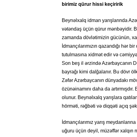
birimiz qürur hissi keçiririk
Beynəlxalq idman yarışlarında Azə
vətəndaş üçün qürur mənbəyidir. B
zamanda dövlətimizin gücünün, xalqı
İdmançılarımızın qazandığı hər bi
tutulmasına xidmət edir və cəmiyyə
Son beş il ərzində Azərbaycanın D
bayrağı kimi dalğalanır. Bu dövr ölk
Zəfər Azərbaycanın dünyadakı mövq
özünəinamını daha da artırmışdır. 
olunur. Beynəlxalq yarışlara qatıl
hörməti, rəğbəti və diqqəti açıq şək
İdmançılarımız yarış meydanlarına 
uğuru üçün deyil, müzəffər xalqın 