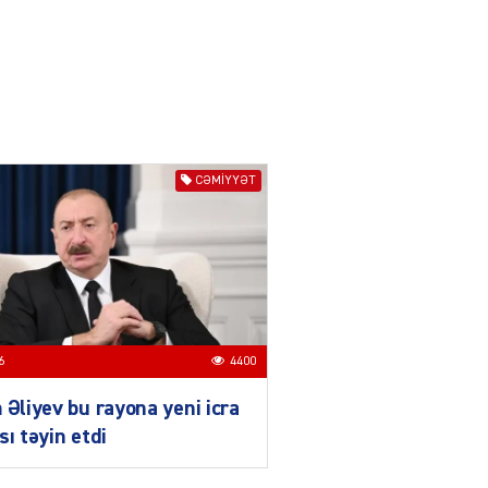
03.08.2026
6625
ƏT
Azərbaycan və Qırğızıstanı
bir-birinə yaxınlaşdıran
təkcə iqtisadi maraqlar
deyil
CƏMIYYƏT
03.08.2026
5499
ƏT
Azərbaycanın Mərkəzi
Asiya ölkələri ilə
münasibətləri son illərdə
daha da genişlənir
6
4400
03.08.2026
5908
 Əliyev bu rayona yeni icra
ƏT
sı təyin etdi
Türk dünyası və Mərkəzi
Asiya ilə əlaqələri ildən-ilə