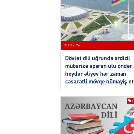
03.08.2026
Dövlət dili uğrunda ardicil
mübarizə aparan ulu öndər
heydər əliyev hər zaman
cəsarətli mövqe nümayiş et