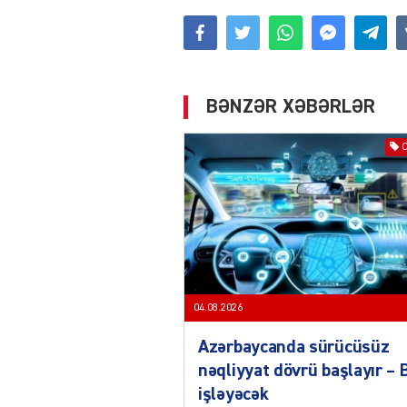
BƏNZƏR XƏBƏRLƏR
04.08.2026
Azərbaycanda sürücüsüz
nəqliyyat dövrü başlayır –
işləyəcək