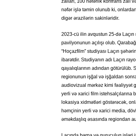
zalları, 100 nəfərlik konfrans zalı 
nəfər işlə təmin olunub ki, onlard
digər ərazilərin sakinləridir.
2023-cü ilin avqustun 25-də Laçın 
pavilyonunun açılışı olub. Qarabağı
“Hoçazfilm” studiyası Laçın şəhərin
ibarətdir. Studiyanın adı Laçın r
qayalıqlarının adından götürülüb.
regionunun işğal və işğaldan sonr
audiovizual mərkəz kimi fəaliyyət 
yerli və xarici film istehsalçılarına
lokasiya xidmətləri göstərəcək, on
həmçinin yerli və xarici media, dövlə
əməkdaşlıq əsasında regiondan au
Laçında bərpa və quruculuq işləri i