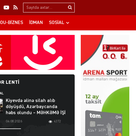
Search…
OU-BIZNES
İDMAN
SOSIAL
R LENTI
AL
Kiyevdə əlinə silah alıb
döyüşdü, Azərbaycanda
həbs olundu – MƏHKƏMƏ İŞİ
04.08.2026
4372