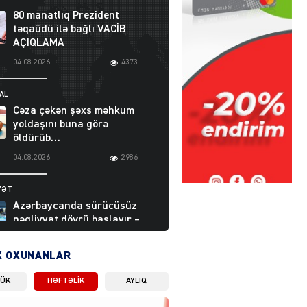
80 manatlıq Prezident
təqaüdü ilə bağlı VACİB
AÇIQLAMA
04.08.2026
4373
AL
Cəza çəkən şəxs məhkum
yoldaşını buna görə
öldürüb…
04.08.2026
2986
YƏT
Azərbaycanda sürücüsüz
nəqliyyat dövrü başlayır –
BELƏ işləyəcək
04.08.2026
3988
X OXUNANLAR
LÜK
HƏFTƏLIK
AYLIQ
ƏT
XİN rəhbərindən TRİPP