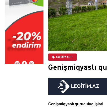
CƏMIYYƏT
Genişmiqyaslı qu
Genişmiqyaslı quruculuq işləri