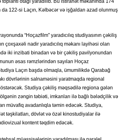
və toplantı otağı yaradılıb. Bu istirahət məkanında 174
SIYAS
an da 122-si Laçın, Kəlbəcər və işğaldan azad olunmuş
rayonunda “Hoçazfilm” yaradıcılıq studiyasının çəkiliş
n çoxşaxəli nadir yaradıcılıq məkanı layihəsi olan
DÜNYA
də iki inzibati binadan və bir çəkiliş pavilyonundan
ayonunun əsas rəmzlərindən sayılan Hoçaz
 Studiya Laçın başda olmaqla, ümumilikdə Qarabağ
akı dövrlərinin salnaməsini yaratmaqda regional
CƏMIY
göstərəcək. Studiya çəkiliş məqsədilə regiona gələn
 bölgənin zəngin təbiəti, imkanları ilə bağlı bələdçilik və
ları müvafiq avadanlıqla təmin edəcək. Studiya,
t təşkilatları, dövlət və özəl kinostudiyalar ilə
SIYAS
diovizual kontent təqdim edəcək.
stehsal müəssisələrinin yaradılması ilə paralel