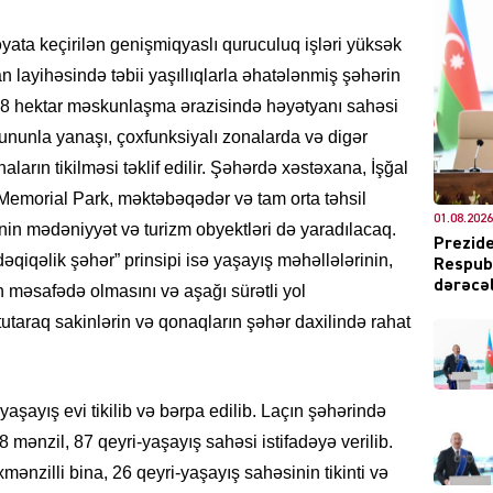
ata keçirilən genişmiqyaslı quruculuq işləri yüksək
an layihəsində təbii yaşıllıqlarla əhatələnmiş şəhərin
DÜNYA
8 hektar məskunlaşma ərazisində həyətyanı sahəsi
 Bununla yanaşı, çoxfunksiyalı zonalarda və digər
aların tikilməsi təklif edilir. Şəhərdə xəstəxana, İşğal
 Memorial Park, məktəbəqədər və tam orta təhsil
01.08.2026
in mədəniyyət və turizm obyektləri də yaradılacaq.
ŞOU-B
Prezide
əqiqəlik şəhər” prinsipi isə yaşayış məhəllələrinin,
Respubl
dərəcəl
n məsafədə olmasını və aşağı sürətli yol
 tutaraq sakinlərin və qonaqların şəhər daxilində rahat
CƏMIY
şayış evi tikilib və bərpa edilib. Laçın şəhərində
8 mənzil, 87 qeyri-yaşayış sahəsi istifadəyə verilib.
mənzilli bina, 26 qeyri-yaşayış sahəsinin tikinti və