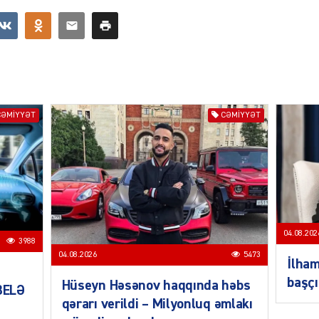
SIYAS
CƏMIYYƏT
CƏMIYYƏT
SIYAS
04.08.202
3988
04.08.2026
5473
İlham
başçı
Hüseyn Həsənov haqqında həbs
 BELƏ
qərarı verildi – Milyonluq əmlakı