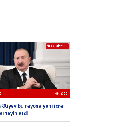
Azərbaycanın xarici
siyasəti açıq,
balanslaşdırılmış
siyasətdir
03.08.2026
5513
ƏT
CƏMIYYƏT
Azərbaycan son illərdə
Türk dövlətləri ilə
əlaqələrini ardıcıl şəkildə
gücləndirir
03.08.2026
3499
ƏT
6
4385
Qırğızıstanın dağ turizmi,
Azərbaycanın isə tarix
 Əliyev bu rayona yeni icra
vəmədəniyyət turizmi böyük
imkanlara malikdir
sı təyin etdi
03.08.2026
5513