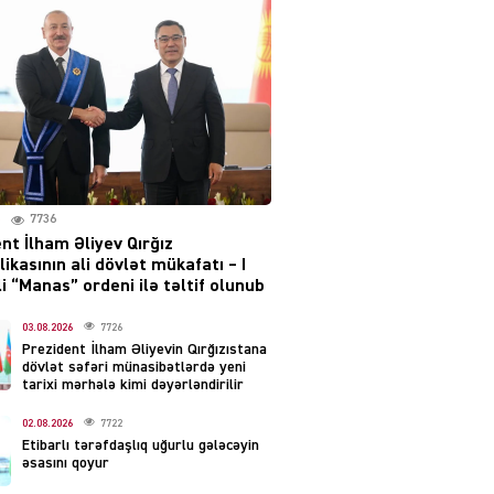
layihəsi ilə bağlı AÇIQLAMA
04.08.2026
4374
Müharibə Rusiyanın belini
bükür
04.08.2026
3987
7736
IZNES
nt İlham Əliyev Qırğız
Ekranlardan uzaq qalan
ikasının ali dövlət mükafatı – I
məşhur aktrisanın yeni
i “Manas” ordeni ilə təltif olunub
qazanc mənbəyi ortaya
çıxdı
03.08.2026
7726
Prezident İlham Əliyevin Qırğızıstana
04.08.2026
2149
dövlət səfəri münasibətlərdə yeni
tarixi mərhələ kimi dəyərləndirilir
YƏT
02.08.2026
7722
Hüseyn Həsənov haqqında
Etibarlı tərəfdaşlıq uğurlu gələcəyin
həbs qərarı verildi –
əsasını qoyur
Milyonluq əmlakı müsadirə