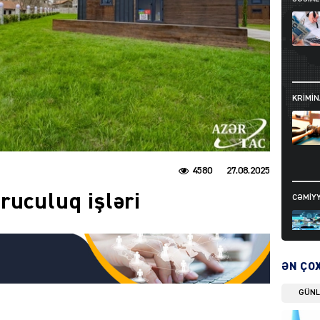
KRIMIN
4580
27.08.2025
ruculuq işləri
CƏMIY
ƏN ÇO
GÜN
SIYAS