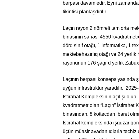
bərpası davam edir. Eyni zamanda 
tikintisi planlaşdırılır.
Laçın rayon 2 nömrəli tam orta mək
binasının sahəsi 4550 kvadratmetrdi
dörd sinif otağı, 1 informatika, 1 te
məktəbəhazırlıq otağı və 24 yerlik h
rayonunun 176 şagird yerlik Zabux 
Laçının bərpası konsepsiyasında şə
uyğun infrastruktur yaradılır. 2025
İstirahət Kompleksinin açılışı olub
kvadratmetr olan “Laçın” İstirahət 
binasından, 8 kottecdən ibarət ol
İstirahət kompleksində işgüzar görüş
üçün müasir avadanlıqlarla təchiz e