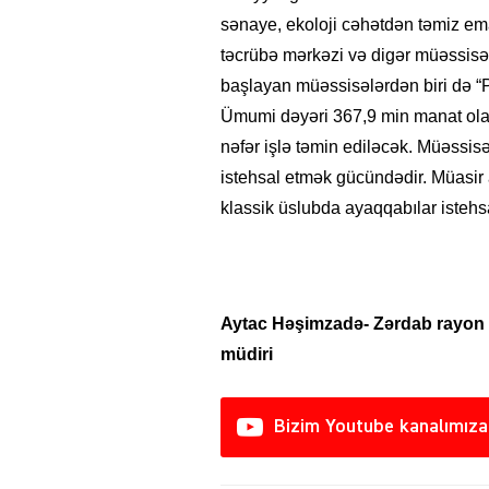
sənaye, ekoloji cəhətdən təmiz ema
təcrübə mərkəzi və digər müəssisə
başlayan müəssisələrdən biri də “P
Ümumi dəyəri 367,9 min manat ola
nəfər işlə təmin ediləcək. Müəssis
istehsal etmək gücündədir. Müasir
klassik üslubda ayaqqabılar istehs
Aytac Həşimzadə- Zərdab rayon 
müdiri
Bizim Youtube kanalımıza