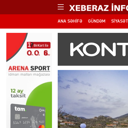
ANA SƏHIFƏ
GÜNDƏM
SIYASƏ