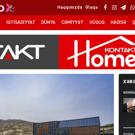
Haqqımızda
Əlaqə
T
İQTISADIYYAT
DÜNYA
CƏMIYYƏT
HÜQUQ
HADISƏ
Ş
XƏBƏ
KRIMIN
SOSIAL