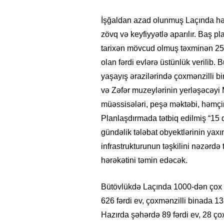
İşğaldan azad olunmuş Laçında həy
zövq və keyfiyyətlə aparılır. Baş pl
tarixən mövcud olmuş təxminən 25
olan fərdi evlərə üstünlük verilib.
yaşayış ərazilərində çoxmənzilli bin
və Zəfər muzeylərinin yerləşəcəyi
müəssisələri, peşə məktəbi, həmçin
Planlaşdırmada tətbiq edilmiş “15 d
gündəlik tələbat obyektlərinin yaxı
infrastrukturunun təşkilini nəzərdə
hərəkətini təmin edəcək.
Bütövlükdə Laçında 1000-dən çox ya
626 fərdi ev, çoxmənzilli binada 13
Hazırda şəhərdə 89 fərdi ev, 28 çox