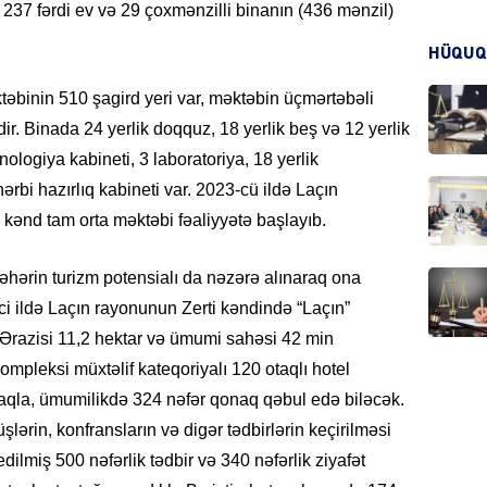
237 fərdi ev və 29 çoxmənzilli binanın (436 mənzil)
HÜQUQ
CƏMIY
təbinin 510 şagird yeri var, məktəbin üçmərtəbəli
r. Binada 24 yerlik doqquz, 18 yerlik beş və 12 yerlik
xnologiya kabineti, 3 laboratoriya, 18 yerlik
ərbi hazırlıq kabineti var. 2023-cü ildə Laçın
CƏMIY
kənd tam orta məktəbi fəaliyyətə başlayıb.
hərin turizm potensialı da nəzərə alınaraq ona
-ci ildə Laçın rayonunun Zerti kəndində “Laçın”
. Ərazisi 11,2 hektar və ümumi sahəsi 42 min
MANŞE
Kompleksi müxtəlif kateqoriyalı 120 otaqlı hotel
maqla, ümumilikdə 324 nəfər qonaq qəbul edə biləcək.
lərin, konfransların və digər tədbirlərin keçirilməsi
dilmiş 500 nəfərlik tədbir və 340 nəfərlik ziyafət