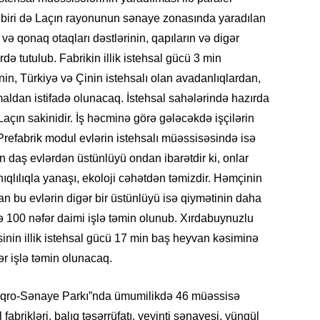
ən biri də Laçın rayonunun sənaye zonasında yaradılan
və qonaq otaqları dəstlərinin, qapıların və digər
SIYAS
də tutulub. Fabrikin illik istehsal gücü 3 min
in, Türkiyə və Çinin istehsalı olan avadanlıqlardan,
ldan istifadə olunacaq. İstehsal sahələrində hazırda
i Laçın sakinidir. İş həcminə görə gələcəkdə işçilərin
. Prefabrik modul evlərin istehsalı müəssisəsində isə
n daş evlərdən üstünlüyü ondan ibarətdir ki, onlar
SIYAS
qlılıqla yanaşı, ekoloji cəhətdən təmizdir. Həmçinin
 bu evlərin digər bir üstünlüyü isə qiymətinin daha
ə 100 nəfər daimi işlə təmin olunub. Xırdabuynuzlu
inin illik istehsal gücü 17 min baş heyvan kəsiminə
r işlə təmin olunacaq.
SIYAS
 Aqro-Sənaye Parkı”nda ümumilikdə 46 müəssisə
abrikləri, balıq təsərrüfatı, yeyinti sənayesi, yüngül