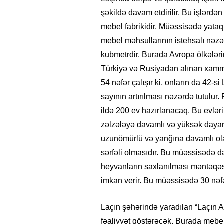
şəkildə davam etdirilir. Bu işlərd
mebel fabrikidir. Müəssisədə yataq 
mebel məhsullarının istehsalı nəzər
kubmetrdir. Burada Avropa ölkələrin
Türkiyə və Rusiyadan alınan xamma
54 nəfər çalışır ki, onların da 42-s
sayının artırılması nəzərdə tutulur
ildə 200 ev hazırlanacaq. Bu evləri
zəlzələyə davamlı və yüksək dayanı
uzunömürlü və yanğına davamlı olan
sərfəli olmasıdır. Bu müəssisədə d
heyvanların saxlanılması məntəqəs
imkan verir. Bu müəssisədə 30 nəfə
Laçın şəhərində yaradılan “Laçın
fəaliyyət göstərəcək. Burada mebel f