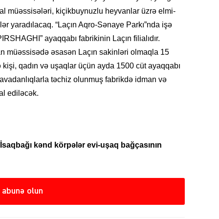
l müəssisələri, kiçikbuynuzlu heyvanlar üzrə elmi-
lər yaradılacaq. “Laçın Aqro-Sənaye Parkı”nda işə
IRSHAGHI” ayaqqabı fabrikinin Laçın filialıdır.
SIYAS
n müəssisədə əsasən Laçın sakinləri olmaqla 15
ə kişi, qadın və uşaqlar üçün ayda 1500 cüt ayaqqabı
 avadanlıqlarla təchiz olunmuş fabrikdə idman və
al ediləcək.
SIYAS
İsaqbağı kənd körpələr evi-uşaq bağçasının
 abunə olun
SIYAS