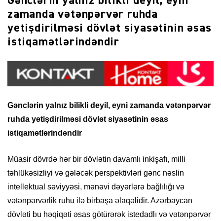
Gənclərin yalnız bilikli deyil, eyni
zamanda vətənpərvər ruhda
yetişdirilməsi dövlət siyasətinin əsas
istiqamətlərindəndir
Gənclərin yalnız bilikli deyil, eyni zamanda vətənpərvər
ruhda yetişdirilməsi dövlət siyasətinin əsas
istiqamətlərindəndir
Müasir dövrdə hər bir dövlətin davamlı inkişafı, milli
təhlükəsizliyi və gələcək perspektivləri gənc nəslin
intellektual səviyyəsi, mənəvi dəyərlərə bağlılığı və
vətənpərvərlik ruhu ilə birbaşa əlaqəlidir. Azərbaycan
dövləti bu həqiqəti əsas götürərək istedadlı və vətənpərvər