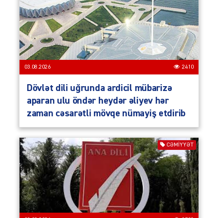
03.08.2026
2410
Dövlət dili uğrunda ardicil mübarizə
aparan ulu öndər heydər əliyev hər
zaman cəsarətli mövqe nümayiş etdirib
CƏMIYYƏT