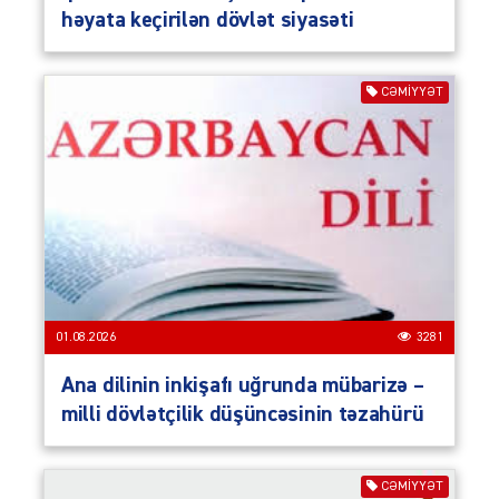
həyata keçirilən dövlət siyasəti
CƏMIYYƏT
01.08.2026
3281
Ana dilinin inkişafı uğrunda mübarizə –
milli dövlətçilik düşüncəsinin təzahürü
CƏMIYYƏT