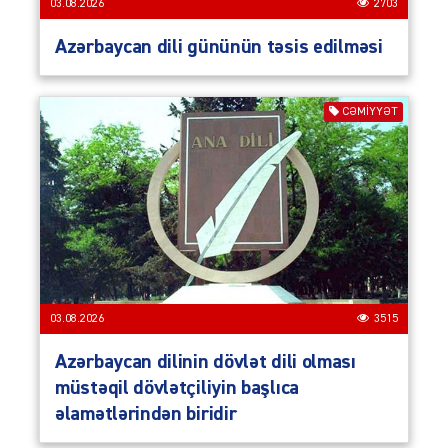
03.08.2026
2703
Azərbaycan dili gününün təsis edilməsi
CƏMIYYƏT
03.08.2026
3515
Azərbaycan dilinin dövlət dili olması
müstəqil dövlətçiliyin başlıca
əlamətlərindən biridir