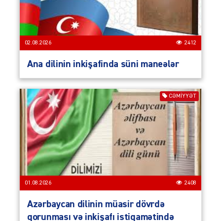
02.08.2026
2412
Ana dilinin inkişafinda süni maneələr
CƏMIYYƏT
01.08.2026
2408
Azərbaycan dilinin müasir dövrdə
qorunması və inkişafı istiqamətində