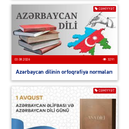
CƏMIYYƏT
03.08.2026
3291
Azərbaycan dilinin orfoqrafiya normaları
CƏMIYYƏT