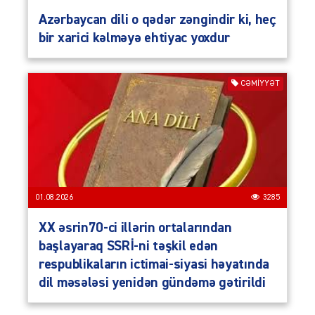
Azərbaycan dili o qədər zəngindir ki, heç
bir xarici kəlməyə ehtiyac yoxdur
CƏMIYYƏT
01.08.2026
3285
XX əsrin70-ci illərin ortalarından
başlayaraq SSRİ-ni təşkil edən
respublikaların ictimai-siyasi həyatında
dil məsələsi yenidən gündəmə gətirildi