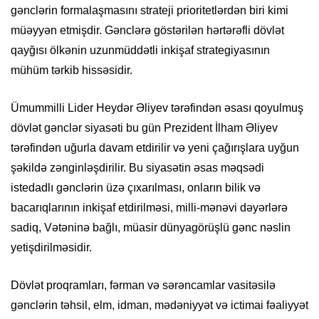
gənclərin formalaşmasını strateji prioritetlərdən biri kimi
müəyyən etmişdir. Gənclərə göstərilən hərtərəfli dövlət
qayğısı ölkənin uzunmüddətli inkişaf strategiyasının
mühüm tərkib hissəsidir.
Ümummilli Lider Heydər Əliyev tərəfindən əsası qoyulmuş
dövlət gənclər siyasəti bu gün Prezident İlham Əliyev
tərəfindən uğurla davam etdirilir və yeni çağırışlara uyğun
şəkildə zənginləşdirilir. Bu siyasətin əsas məqsədi
istedadlı gənclərin üzə çıxarılması, onların bilik və
bacarıqlarının inkişaf etdirilməsi, milli-mənəvi dəyərlərə
sadiq, Vətəninə bağlı, müasir dünyagörüşlü gənc nəslin
yetişdirilməsidir.
Dövlət proqramları, fərman və sərəncamlar vasitəsilə
gənclərin təhsil, elm, idman, mədəniyyət və ictimai fəaliyyət