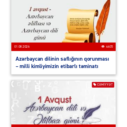
01.08.2026
4405
Azərbaycan dilinin saflığının qorunması
– milli kimliyimizin etibarlı təminatı
CƏMIYYƏT