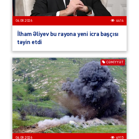
04.08.2026
4414
İlham Əliyev bu rayona yeni icra başçısı
təyin etdi
CƏMIYYƏT
04.08.2026
4915