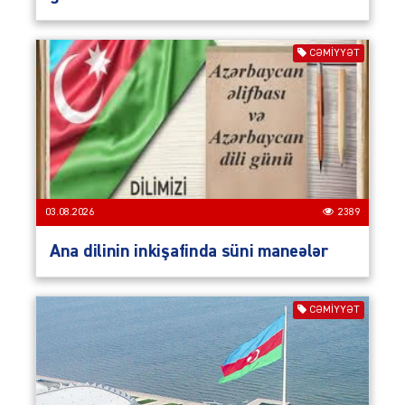
CƏMIYYƏT
03.08.2026
2389
Ana dilinin inkişafinda süni maneələr
CƏMIYYƏT