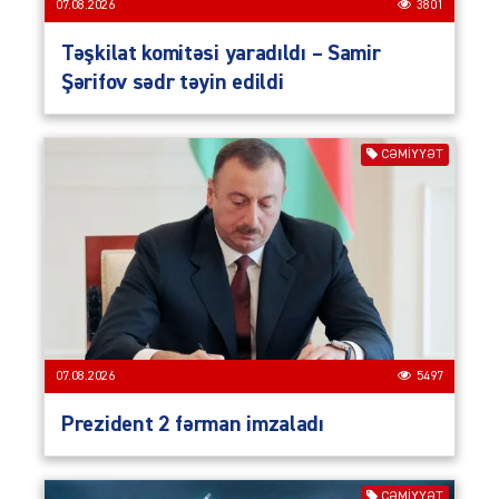
07.08.2026
3801
Təşkilat komitəsi yaradıldı – Samir
Şərifov sədr təyin edildi
CƏMIYYƏT
07.08.2026
5497
Prezident 2 fərman imzaladı
CƏMIYYƏT