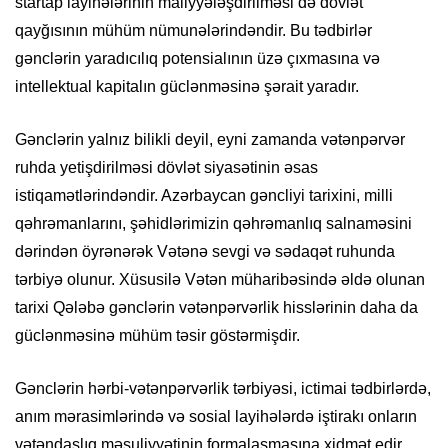
startap layihələrinin maliyyələşdirilməsi də dövlət
qayğısının mühüm nümunələrindəndir. Bu tədbirlər
gənclərin yaradıcılıq potensialının üzə çıxmasına və
intellektual kapitalın güclənməsinə şərait yaradır.
Gənclərin yalnız bilikli deyil, eyni zamanda vətənpərvər
ruhda yetişdirilməsi dövlət siyasətinin əsas
istiqamətlərindəndir. Azərbaycan gəncliyi tarixini, milli
qəhrəmanlarını, şəhidlərimizin qəhrəmanlıq salnaməsini
dərindən öyrənərək Vətənə sevgi və sədaqət ruhunda
tərbiyə olunur. Xüsusilə Vətən müharibəsində əldə olunan
tarixi Qələbə gənclərin vətənpərvərlik hisslərinin daha da
güclənməsinə mühüm təsir göstərmişdir.
Gənclərin hərbi-vətənpərvərlik tərbiyəsi, ictimai tədbirlərdə,
anım mərasimlərində və sosial layihələrdə iştirakı onların
vətəndaşlıq məsuliyyətinin formalaşmasına xidmət edir.