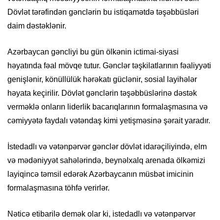
Dövlət tərəfindən gənclərin bu istiqamətdə təşəbbüsləri
daim dəstəklənir.
Azərbaycan gəncliyi bu gün ölkənin ictimai-siyasi
həyatında fəal mövqe tutur. Gənclər təşkilatlarının fəaliyyəti
genişlənir, könüllülük hərəkatı güclənir, sosial layihələr
həyata keçirilir. Dövlət gənclərin təşəbbüslərinə dəstək
verməklə onların liderlik bacarıqlarının formalaşmasına və
cəmiyyətə faydalı vətəndaş kimi yetişməsinə şərait yaradır.
İstedadlı və vətənpərvər gənclər dövlət idarəçiliyində, elm
və mədəniyyət sahələrində, beynəlxalq arenada ölkəmizi
layiqincə təmsil edərək Azərbaycanın müsbət imicinin
formalaşmasına töhfə verirlər.
Nəticə etibarilə demək olar ki, istedadlı və vətənpərvər