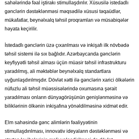
sahələrində fəal iştirakı stimullaşdırılır. Xüsusilə istedadlı
gənclərin dəstəklənməsi məqsədilə xüsusi təqaüdlər,
mükafatlar, beynəlxalq təhsil proqramları və müsabiqələr
həyata keçirilir.
İstedadlı gənclərin üzə çıxarılması və inkişafı ilk növbədə
təhsil sistemi ilə sıx bağlıdır. Azərbaycanda gənclərin
keyfiyyətli təhsil alması üçün müasir təhsil infrastrukturu
yaradılmış, ali məktəblər beynəlxalq standartlara
uyğunlaşdırılmışdır. Dövlət xətti ilə gənclərin xarici ölkələrin
nüfuzlu ali təhsil müəssisələrində oxumasına şərait
yaradılması onların dünyagörüşünün genişlənməsinə və
biliklərinin ölkənin inkişafına yönəldilməsinə xidmət edir.
Elm sahəsində gənc alimlərin fəaliyyətinin
stimullaşdırılması, innovativ ideyaların dəstəklənməsi və