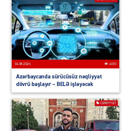
04.08.2026
4030
Azərbaycanda sürücüsüz nəqliyyat
dövrü başlayır – BELƏ işləyəcək
CƏMIYYƏT