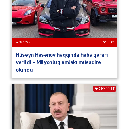
04.08.2026
5501
Hüseyn Həsənov haqqında həbs qərarı
verildi – Milyonluq əmlakı müsadirə
olundu
CƏMIYYƏT