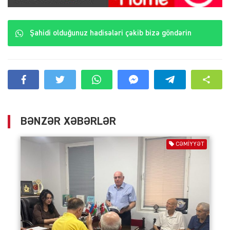
Şahidi olduğunuz hadisələri çəkib bizə göndərin
BƏNZƏR XƏBƏRLƏR
CƏMIYYƏT