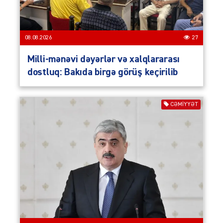
08.08.2026
27
Milli-mənəvi dəyərlər və xalqlararası
dostluq: Bakıda birgə görüş keçirilib
CƏMIYYƏT