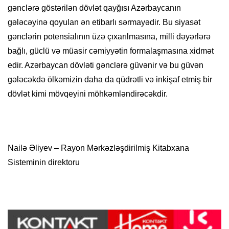
gənclərə göstərilən dövlət qayğısı Azərbaycanın
gələcəyinə qoyulan ən etibarlı sərmayədir. Bu siyasət
gənclərin potensialının üzə çıxarılmasına, milli dəyərlərə
bağlı, güclü və müasir cəmiyyətin formalaşmasına xidmət
edir. Azərbaycan dövləti gənclərə güvənir və bu güvən
gələcəkdə ölkəmizin daha da qüdrətli və inkişaf etmiş bir
dövlət kimi mövqeyini möhkəmləndirəcəkdir.
Nailə Əliyev – Rayon Mərkəzləşdirilmiş Kitabxana
Sisteminin direktoru