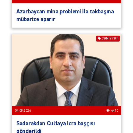
Azərbaycan mina problemi ilə təkbaşına
mübarizə aparır
CƏMIYYƏT
04.08.2026
4410
Sədərəkdən Culfaya icra başçısı
göndərildi