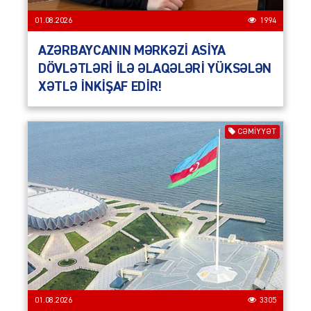
01.08.2026
1994
AZƏRBAYCANIN MƏRKƏZİ ASİYA
DÖVLƏTLƏRİ İLƏ ƏLAQƏLƏRİ YÜKSƏLƏN
XƏTLƏ İNKİŞAF EDİR!
CƏMIYYƏT
01.08.2026
3305