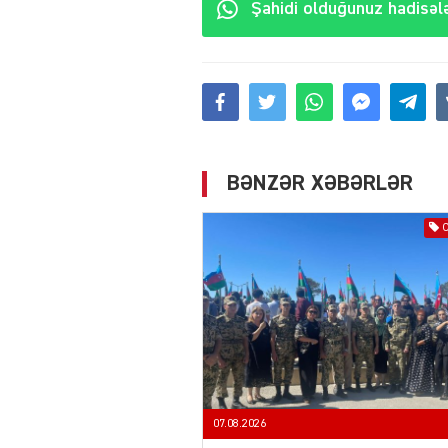
Şahidi olduğunuz hadisələ
BƏNZƏR XƏBƏRLƏR
07.08.2026