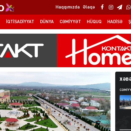
Haqqımızda
Əlaqə
T
İQTISADIYYAT
DÜNYA
CƏMIYYƏT
HÜQUQ
HADISƏ
Ş
XƏBƏ
CƏMIY