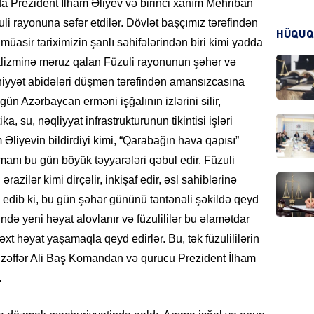
-da Prezident İlham Əliyev və birinci xanım Mehriban
li rayonuna səfər etdilər. Dövlət başçımız tərəfindən
HÜQUQ
KRIMIN
müasir tariximizin şanlı səhifələrindən biri kimi yadda
dalizminə məruz qalan Füzuli rayonunun şəhər və
dəniyyət abidələri düşmən tərəfindən amansızcasına
gün Azərbaycan erməni işğalının izlərini silir,
ka, su, nəqliyyat infrastrukturunun tikintisi işləri
HADIS
 Əliyevin bildirdiyi kimi, “Qarabağın hava qapısı”
anı bu gün böyük təyyarələri qəbul edir. Füzuli
azilər kimi dirçəlir, inkişaf edir, əsl sahiblərinə
edib ki, bu gün şəhər gününü təntənəli şəkildə qeyd
ində yeni həyat alovlanır və füzulililər bu əlamətdar
DÜNYA
xt həyat yaşamaqla qeyd edirlər. Bu, tək füzulililərin
zəffər Ali Baş Komandan və qurucu Prezident İlham
.
HADIS