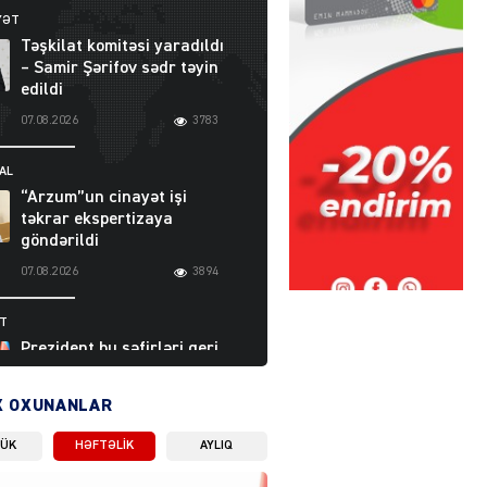
YƏT
Təşkilat komitəsi yaradıldı
– Samir Şərifov sədr təyin
edildi
07.08.2026
3783
AL
“Arzum”un cinayət işi
təkrar ekspertizaya
göndərildi
07.08.2026
3894
ƏT
Prezident bu səfirləri geri
çağırdı – Abel
Məhərrəmovun oğlu da var
X OXUNANLAR
07.08.2026
5706
LÜK
HƏFTƏLIK
AYLIQ