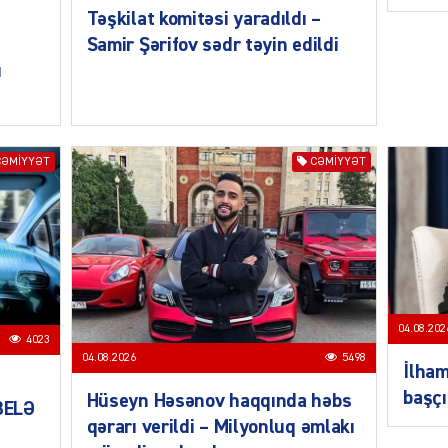
ŞOU-B
Təşkilat komitəsi yaradıldı –
Samir Şərifov sədr təyin edildi
ı
CƏMIY
CƏMIYYƏT
CƏMIYYƏT
CƏMIY
04.08.202
4023
04.08.2026
5498
İlham
başçı
Hüseyn Həsənov haqqında həbs
 BELƏ
qərarı verildi – Milyonluq əmlakı
CƏMIY