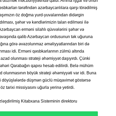
na dözmək məcburiyyətində qaldı. Amma işğal və onun
əsbkarları tərəfindən azərbaycanlılara qarşı törədilmiş
ydaşımızın öz doğma yurd-yuvalarından didərgin
dılması, şəhər və kəndlərimizin talan edilməsi ilə
KRIMIN
zərbaycan erməni silahlı qüvvələrini şəhər və
 savaşında qalib Azərbaycan ordusunun tək uğuruna
ğına görə əvəzolunmaz əməliyyatlarından biri də
nması idi. Erməni qəsbkarlarının zülmü altında
 azad olunması strateji əhəmiyyət daşıyırdı. Çünki
SOSIAL
şəhəri Qarabağın qapısı hesab edilirdi. Belə mühüm
 olunmasının böyük strateji əhəmiyyəti var idi. Buna
li döyüşlələrdə düşmən güclü müqavimət göstərsə
z tarixi missiyasını uğurla yerinə yetirdi.
KRIMIN
ləşdirilmiş Kitabxana Sisteminin direktoru