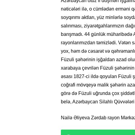
Azərbaycan otuz il düşmən işğalı
nəticələri ilə, o cümlədən erməni q
soyqırımı aktları, yüz minlərlə so
salınması, ziyarətgahlarımızın dağı
barışmadı. 44 günlük müharibədə A
rayonlarımızdan təmizlədi. Vətən
yox, həm də cəsarət və qəhrəmanlı
Füzuli şəhərinin işğaldan azad olu
xarabaya çevrilən Füzuli şəhərinin
əsası 1827-ci ildə qoyulan Füzuli 
coğrafi mövqeyə malik şəhərin azad
görə də Füzuli uğrunda çox şiddət
belə, Azərbaycan Silahlı Qüvvələri ö
Nailə Əliyeva Zərdab rayon Mərkəz