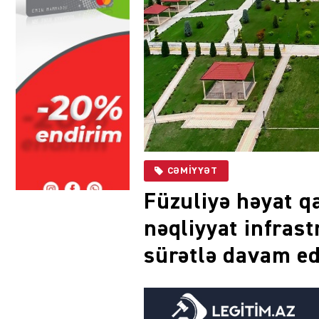
CƏMIYYƏT
Füzuliyə həyat qa
nəqliyyat infrast
sürətlə davam ed