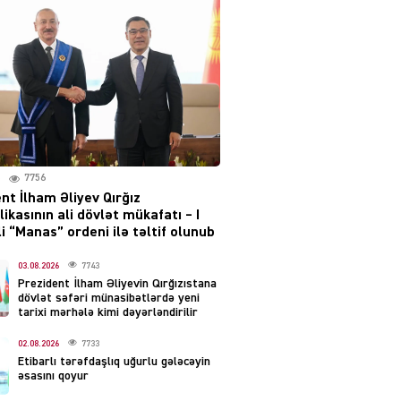
Moskvada güclü partlayış
səsləri eşidildi
07.08.2026
5483
Rusiya-Ukrayna
münaqişəsinin həllində
irəliləyiş var – Tramp
07.08.2026
7756
5495
nt İlham Əliyev Qırğız
ikasının ali dövlət mükafatı – I
YƏT
i “Manas” ordeni ilə təltif olunub
Prezident 2 fərman
imzaladı
03.08.2026
7743
Prezident İlham Əliyevin Qırğızıstana
07.08.2026
5484
dövlət səfəri münasibətlərdə yeni
tarixi mərhələ kimi dəyərləndirilir
 SİYASƏT
02.08.2026
7733
Tehran və İrəvandan
Etibarlı tərəfdaşlıq uğurlu gələcəyin
“Tramp yolu”na HƏMLƏ –
əsasını qoyur
REAKSİYA