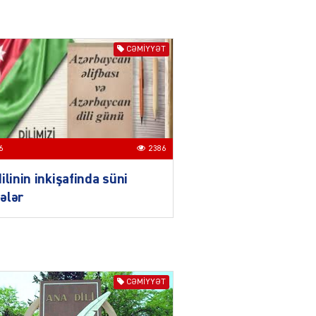
Azərbaycan mina problemi
ilə təkbaşına mübarizə
aparır
CƏMIYYƏT
04.08.2026
4910
T
Prezident Gömrük
Məcəlləsində dəyişikliyi
TƏSDİQLƏDİ
6
2386
04.08.2026
5506
ilinin inkişafinda süni
ƏT
ələr
Nazirdən Orta Dəhliz
açıqlaması
04.08.2026
5512
CƏMIYYƏT
Ermənistanın taleyi BU
TARİXDƏ həll olunacaq