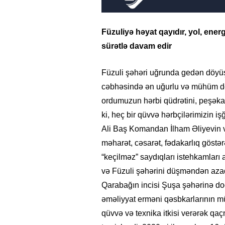
Füzuliyə həyat qayıdır, yol, ener
sürətlə davam edir
Füzuli şəhəri uğrunda gedən döyü
cəbhəsində ən uğurlu və mühüm döy
ordumuzun hərbi qüdrətini, peşəkar
ki, heç bir qüvvə hərbçilərimizin i
Ali Baş Komandan İlham Əliyevin v
məharət, cəsarət, fədakarlıq göstərə
“keçilməz” saydıqları istehkamları
və Füzuli şəhərini düşməndən azad
Qarabağın incisi Şuşa şəhərinə doğ
əməliyyat erməni qəsbkarlarının mü
qüvvə və texnika itkisi verərək qa