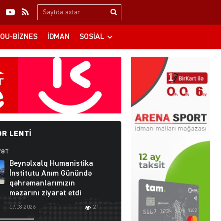
Search…
OU-BIZNES
İDMAN
SOSIAL
R LENTI
YƏT
Beynəlxalq Humanistika
İnstitutu Anım Günündə
qəhrəmanlarımızın
məzarını ziyarət etdi
07.08.2026
21