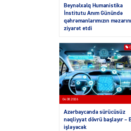
Beynəlxalq Humanistika
İnstitutu Anım Günündə
qəhrəmanlarımızın məzarın
ziyarət etdi
04.08.2026
Azərbaycanda sürücüsüz
nəqliyyat dövrü başlayır –
işləyəcək