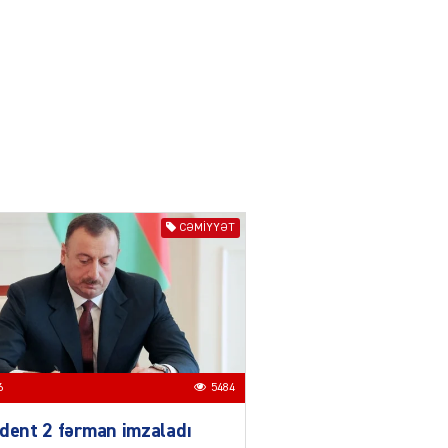
04.08.2026
3014
YƏT
Azərbaycanda sürücüsüz
nəqliyyat dövrü başlayır –
BELƏ işləyəcək
04.08.2026
4023
ƏT
CƏMIYYƏT
XİN rəhbərindən TRİPP
layihəsi ilə bağlı AÇIQLAMA
04.08.2026
4396
Müharibə Rusiyanın belini
bükür
6
5484
04.08.2026
4012
dent 2 fərman imzaladı