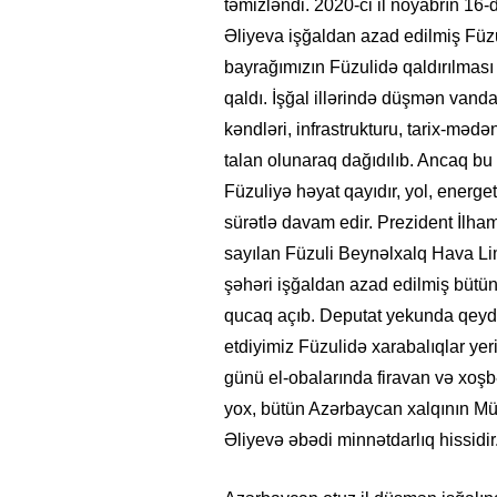
təmizləndi. 2020-ci il noyabrın 16
Əliyeva işğaldan azad edilmiş Füzu
bayrağımızın Füzulidə qaldırılması 
qaldı. İşğal illərində düşmən van
kəndləri, infrastrukturu, tarix-mə
talan olunaraq dağıdılıb. Ancaq bu 
Füzuliyə həyat qayıdır, yol, energeti
sürətlə davam edir. Prezident İlham
sayılan Füzuli Beynəlxalq Hava Lim
şəhəri işğaldan azad edilmiş bütün ər
qucaq açıb. Deputat yekunda qeyd 
etdiyimiz Füzulidə xarabalıqlar yer
günü el-obalarında firavan və xoşbə
yox, bütün Azərbaycan xalqının Mü
Əliyevə əbədi minnətdarlıq hissidir