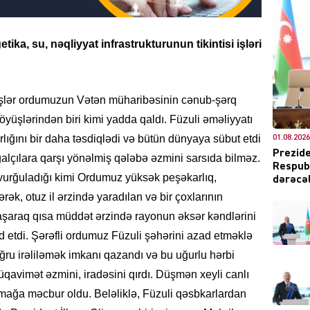
getika, su, nəqliyyat
infrastrukturunun tikintisi işləri
DÜNYA
şlər ordumuzun Vətən müharibəsinin cənub-şərq
üşlərindən biri kimi yadda qaldı. Füzuli əməliyyatı
lığını bir daha təsdiqlədi və bütün dünyaya sübut etdi
01.08.2026
Prezide
şğalçılara qarşı yönəlmiş qələbə əzmini sarsıda bilməz.
Respubl
CƏMIY
urğuladığı kimi Ordumuz yüksək peşəkarlıq,
dərəcəl
rək, otuz il ərzində yaradılan və bir çoxlarının
 aşaraq qısa müddət ərzində rayonun əksər kəndlərini
 etdi. Şərəfli ordumuz Füzuli şəhərini azad etməklə
XARİCİ
ru irəliləmək imkanı qazandı və bu uğurlu hərbi
qavimət əzmini, iradəsini qırdı. Düşmən xeyli canlı
çmağa məcbur oldu. Beləliklə, Füzuli qəsbkarlardan