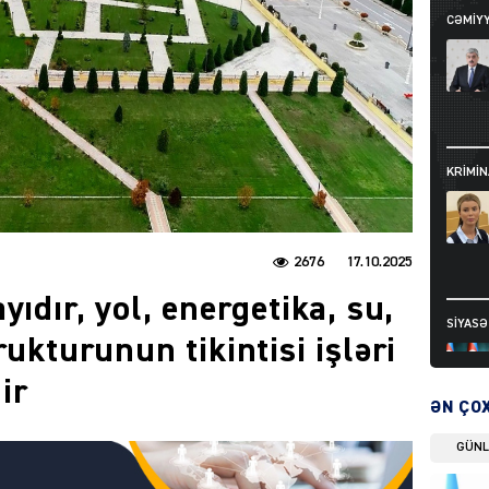
CƏMIY
KRIMIN
2676
17.10.2025
yıdır, yol, energetika, su,
SIYAS
rukturunun tikintisi işləri
ir
ƏN ÇO
GÜN
DÜNYA