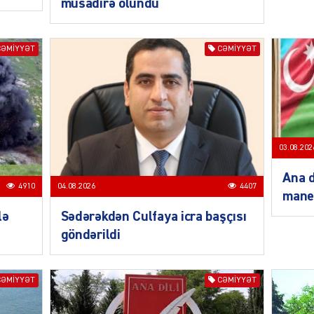
müsadirə olundu
CƏMIYYƏT
CƏMIYYƏT
MANŞE
03.08.202
Ana d
4910
04.08.2026
4407
SIYAS
mane
lə
Sədərəkdən Culfaya icra başçısı
göndərildi
DÜNYA
CƏMIYYƏT
CƏMIYYƏT