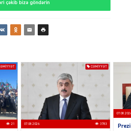
ri çəkib bizə göndərin
CƏMIY
SIYAS
CƏMIYYƏT
CƏMIYYƏT
DÜNYA
07.08.202
21
07.08.2026
3783
Prezi