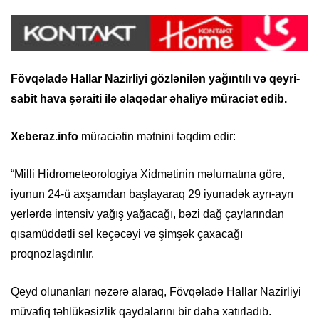
Fövqəladə Hallar Nazirliyi gözlənilən yağıntılı və qeyri-
sabit hava şəraiti ilə əlaqədar əhaliyə müraciət edib.
Xeberaz.info
müraciətin mətnini təqdim edir:
“Milli Hidrometeorologiya Xidmətinin məlumatına görə,
iyunun 24-ü axşamdan başlayaraq 29 iyunadək ayrı-ayrı
yerlərdə intensiv yağış yağacağı, bəzi dağ çaylarından
qısamüddətli sel keçəcəyi və şimşək çaxacağı
proqnozlaşdırılır.
Qeyd olunanları nəzərə alaraq, Fövqəladə Hallar Nazirliyi
müvafiq təhlükəsizlik qaydalarını bir daha xatırladıb.