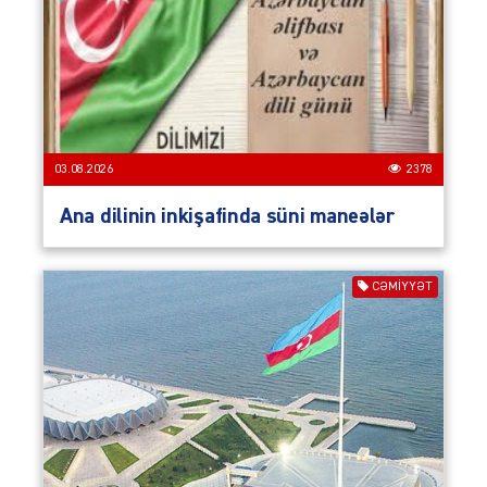
03.08.2026
2378
Ana dilinin inkişafinda süni maneələr
CƏMIYYƏT