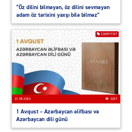
“Öz dilini bilməyən, öz dilini sevməyən
adam öz tarixini yaxşı bilə bilməz”
CƏMIYYƏT
01.08.2026
3287
1 Avqust – Azərbaycan əlifbası və
Azərbaycan dili günü