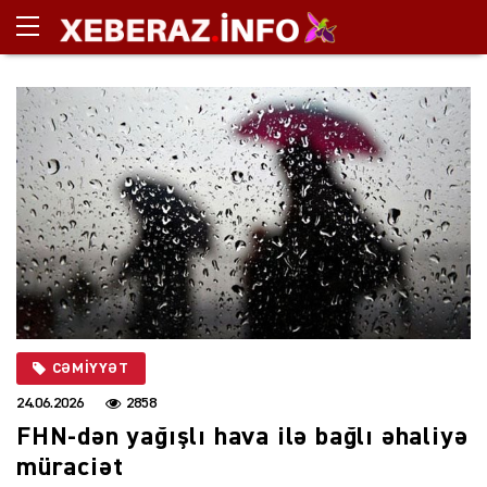
CƏMIYYƏT
24.06.2026
2858
FHN-dən yağışlı hava ilə bağlı əhaliyə
müraciət