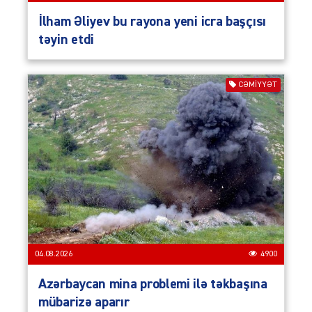
İlham Əliyev bu rayona yeni icra başçısı
təyin etdi
CƏMIYYƏT
04.08.2026
4900
Azərbaycan mina problemi ilə təkbaşına
mübarizə aparır