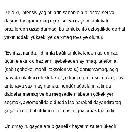
Belə ki, intensiv yağıntıların səbəb ola biləcəyi sel və
daşqından qorunmaq üçün sel və daşqın təhlükəli
ərazilərdən uzaq durmaq, bu təhlükə ilə üzləşdikdə dərhal
yaxınlıqdakı yüksəkliyə qalxmaq tövsiyə olunur.
“Eyni zamanda, ildırımla bağlı təhlükələrdən qorunmaq
üçün elektrik cihazlarını şəbəkədən ayırmaq, telefonla
(sabit şəbəkə, mobil, taksofon və s.) danışmamaq, açıq
havada olarkən elektrik xətti, ildırım ötürücüsü, navalça və
antenaya yaxınlaşmamaq, hündür ağacların altında
daldalanmamaq və bu məqsədlə nisbətən çökək yer
seçmək, avtomobildə olduqda isə hərəkəti dayandıraraq
şüşələri qaldırıb ildırımın bitməsini gözləmək lazımdır.
Unutmayın, qaydalara biganəlik həyatımıza təhlükədir!