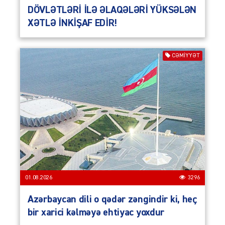
DÖVLƏTLƏRİ İLƏ ƏLAQƏLƏRİ YÜKSƏLƏN
XƏTLƏ İNKİŞAF EDİR!
CƏMIYYƏT
01.08.2026
3296
Azərbaycan dili o qədər zəngindir ki, heç
bir xarici kəlməyə ehtiyac yoxdur