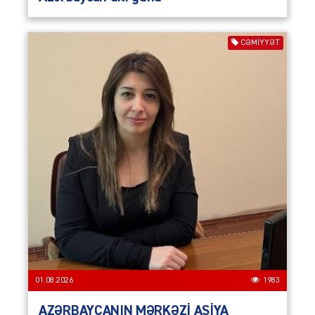
CƏMIYYƏT
01.08.2026
1983
AZƏRBAYCANIN MƏRKƏZİ ASİYA