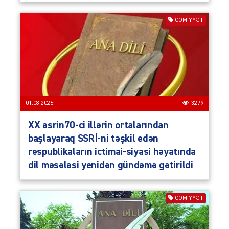
CƏMIYYƏT
01.08.2026
3279
XX əsrin70-ci illərin ortalarından
başlayaraq SSRİ-ni təşkil edən
respublikaların ictimai-siyasi həyatında
dil məsələsi yenidən gündəmə gətirildi
CƏMIYYƏT