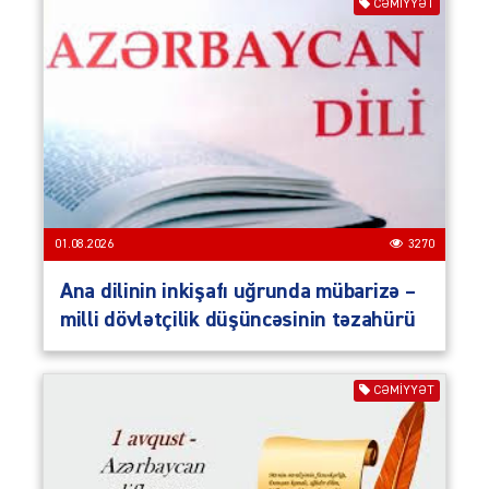
CƏMIYYƏT
01.08.2026
3270
Ana dilinin inkişafı uğrunda mübarizə –
milli dövlətçilik düşüncəsinin təzahürü
CƏMIYYƏT