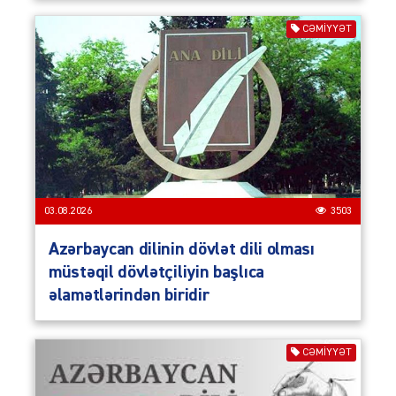
CƏMIYYƏT
03.08.2026
3503
Azərbaycan dilinin dövlət dili olması
müstəqil dövlətçiliyin başlıca
əlamətlərindən biridir
CƏMIYYƏT