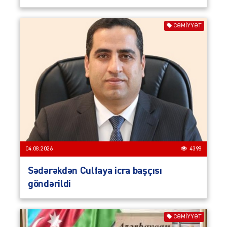
CƏMIYYƏT
04.08.2026
4398
Sədərəkdən Culfaya icra başçısı
göndərildi
CƏMIYYƏT