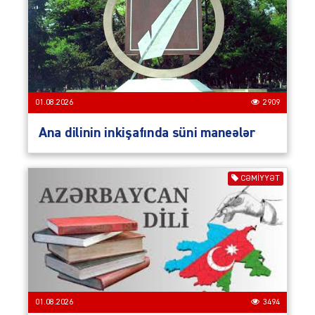
01.08.2026
2909
Ana dilinin inkişafında süni maneələr
CƏMIYYƏT
01.08.2026
3494