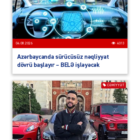
04.08.2026
4013
Azərbaycanda sürücüsüz nəqliyyat
dövrü başlayır – BELƏ işləyəcək
CƏMIYYƏT