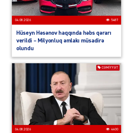
04.08.2026
5487
Hüseyn Həsənov haqqında həbs qərarı
verildi – Milyonluq əmlakı müsadirə
olundu
CƏMIYYƏT
04.08.2026
4400