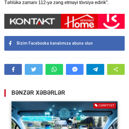
Təhlükə zamanı 112-yə zəng etməyi tövsiyə edirik”.
Bizim Facebooka kanalımıza abunə olun
BƏNZƏR XƏBƏRLƏR
CƏMIYYƏT