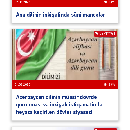
02.08.2026
2399
Ana dilinin inkişafinda süni maneələr
CƏMIYYƏT
01.08.2026
2396
Azərbaycan dilinin müasir dövrdə
qorunması və inkişafı istiqamətində
həyata keçirilən dövlət siyasəti