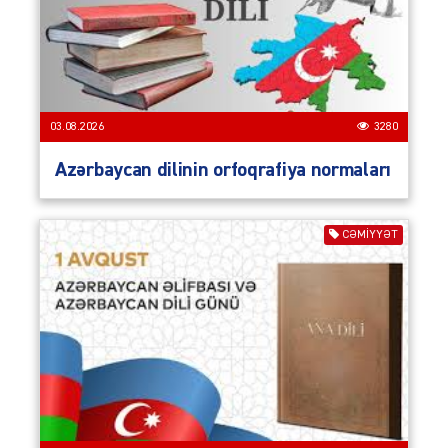
03.08.2026
3280
Azərbaycan dilinin orfoqrafiya normaları
CƏMIYYƏT