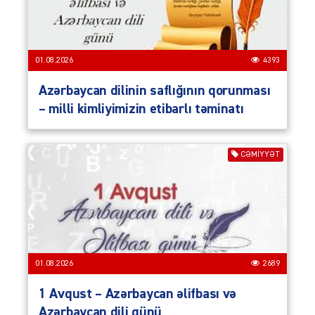
01.08.2026
4393
Azərbaycan dilinin saflığının qorunması
– milli kimliyimizin etibarlı təminatı
CƏMIYYƏT
01.08.2026
2689
1 Avqust – Azərbaycan əlifbası və
Azərbaycan dili günü