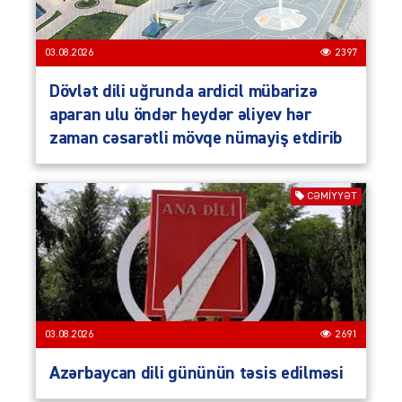
03.08.2026
2397
Dövlət dili uğrunda ardicil mübarizə
aparan ulu öndər heydər əliyev hər
zaman cəsarətli mövqe nümayiş etdirib
CƏMIYYƏT
03.08.2026
2691
Azərbaycan dili gününün təsis edilməsi