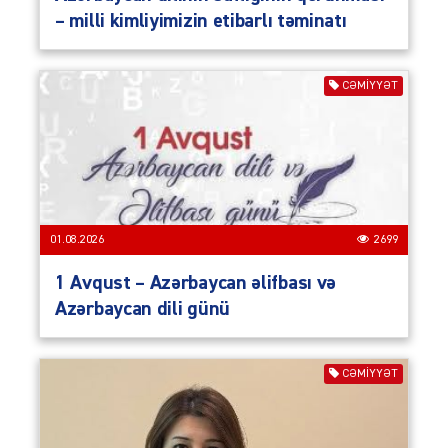
– milli kimliyimizin etibarlı təminatı
CƏMIYYƏT
01.08.2026
2699
1 Avqust – Azərbaycan əlifbası və
Azərbaycan dili günü
CƏMIYYƏT