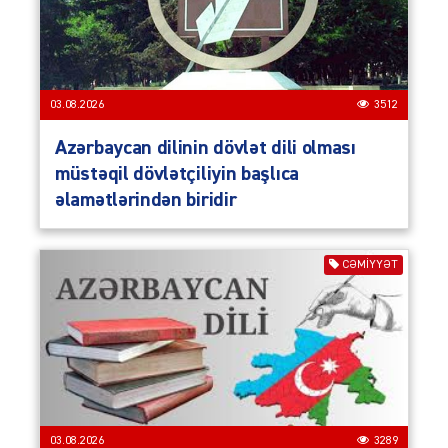
03.08.2026
3512
Azərbaycan dilinin dövlət dili olması
müstəqil dövlətçiliyin başlıca
əlamətlərindən biridir
CƏMIYYƏT
03.08.2026
3289