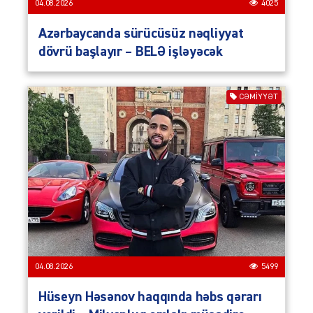
04.08.2026
4025
Azərbaycanda sürücüsüz nəqliyyat
dövrü başlayır – BELƏ işləyəcək
CƏMIYYƏT
04.08.2026
5499
Hüseyn Həsənov haqqında həbs qərarı