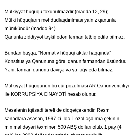
Mülkiyyət hüququ toxunulmazdır (maddə 13, 29);
Mülki hüquqların məhdudlaşdırılması yalnız qanunla
mümkündür (maddə 94);
Qanunla ziddiyyət təşkil edən fərman tətbiq edilə bilməz.
Bundan başqa, “Normativ hüquqi aktlar haqqında”
Konstitusiya Qanununa görə, qanun fərmandan üstündür.
Yəni, fərman qanunu dəyişə və ya ləğv edə bilməz.
Mülkiyyət hüququnun bu cür pozulması AR Qanunvericiliyi
ilə KORRUPSİYA CİNAYƏTİ hesab olunur.
Məsələnin iqtisadi tərəfi də diqqətçəkəndir. Rəsmi
sənədlərə əsasən, 1997-ci ildə 1 özəlləşdirmə çekinin
minimal dəyəri təxminən 500 ABŞ dolları olub, 1 pay (4