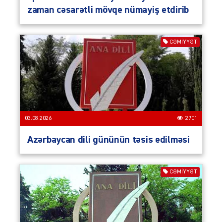
zaman cəsarətli mövqe nümayiş etdirib
CƏMIYYƏT
03.08.2026
2701
Azərbaycan dili gününün təsis edilməsi
CƏMIYYƏT