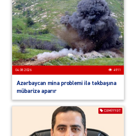
04.08.2026
4911
Azərbaycan mina problemi ilə təkbaşına
mübarizə aparır
CƏMIYYƏT