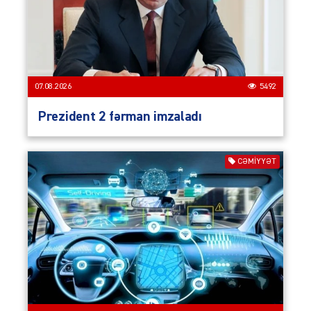
07.08.2026
5492
Prezident 2 fərman imzaladı
CƏMIYYƏT