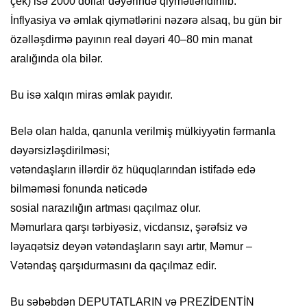
çek) isə 2000 dollar dəyərində qiymətləndirilib.
İnflyasiya və əmlak qiymətlərini nəzərə alsaq, bu gün bir
özəlləşdirmə payının real dəyəri 40–80 min manat
aralığında ola bilər.
Bu isə xalqın miras əmlak payıdır.
Belə olan halda, qanunla verilmiş mülkiyyətin fərmanla
dəyərsizləşdirilməsi;
vətəndaşların illərdir öz hüquqlarından istifadə edə
bilməməsi fonunda nəticədə
sosial narazılığın artması qaçılmaz olur.
Məmurlara qarşı tərbiyəsiz, vicdansız, şərəfsiz və
ləyaqətsiz deyən vətəndaşların sayı artır, Məmur –
Vətəndaş qarşıdurmasını da qaçılmaz edir.
Bu səbəbdən DEPUTATLARIN və PREZİDENTİN