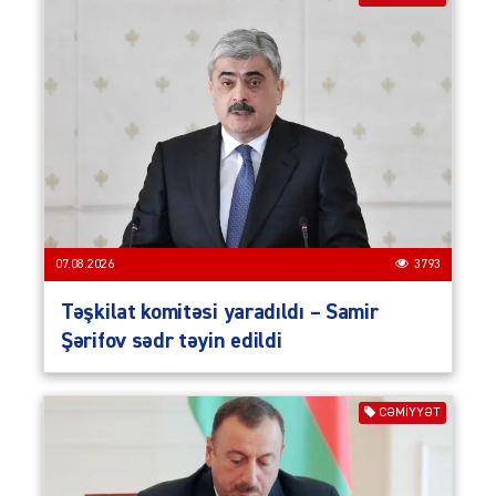
07.08.2026
3793
Təşkilat komitəsi yaradıldı – Samir
Şərifov sədr təyin edildi
CƏMIYYƏT