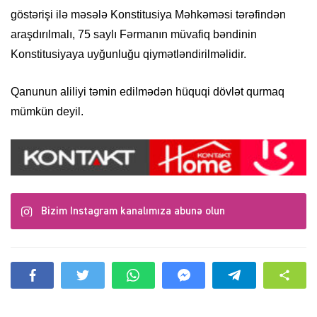
göstərişi ilə məsələ Konstitusiya Məhkəməsi tərəfindən
araşdırılmalı, 75 saylı Fərmanın müvafiq bəndinin
Konstitusiyaya uyğunluğu qiymətləndirilməlidir.
Qanunun aliliyi təmin edilmədən hüquqi dövlət qurmaq
mümkün deyil.
Bizim Instagram kanalımıza abunə olun