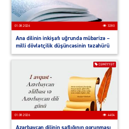
01.08.2026
3280
Ana dilinin inkişafı uğrunda mübarizə –
milli dövlətçilik düşüncəsinin təzahürü
CƏMIYYƏT
01.08.2026
4404
Azərbaycan dilinin saflığının qorunması