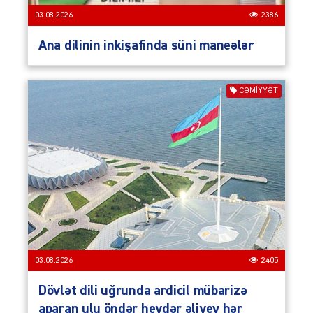
03.08.2026
2386
Ana dilinin inkişafinda süni maneələr
CƏMIYYƏT
03.08.2026
2405
Dövlət dili uğrunda ardicil mübarizə
aparan ulu öndər heydər əliyev hər