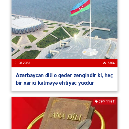
01.08.2026
3304
Azərbaycan dili o qədər zəngindir ki, heç
bir xarici kəlməyə ehtiyac yoxdur
CƏMIYYƏT