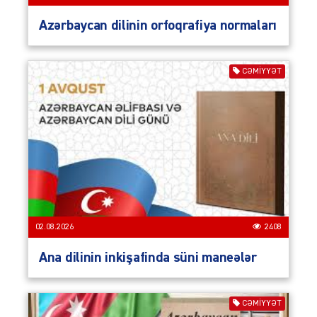
Azərbaycan dilinin orfoqrafiya normaları
CƏMIYYƏT
02.08.2026
2408
Ana dilinin inkişafinda süni maneələr
CƏMIYYƏT