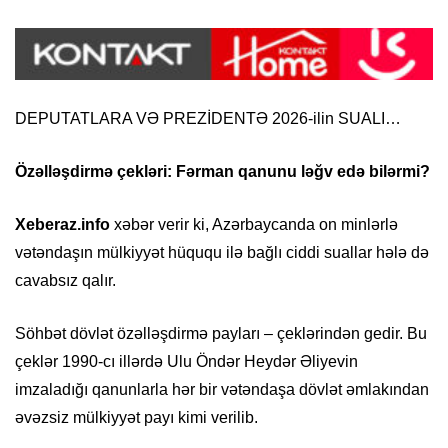
DEPUTATLARA VƏ PREZİDENTƏ 2026-ilin SUALI…
Özəlləşdirmə çekləri: Fərman qanunu ləğv edə bilərmi?
Xeberaz.info
xəbər verir ki, Azərbaycanda on minlərlə
vətəndaşın mülkiyyət hüququ ilə bağlı ciddi suallar hələ də
cavabsız qalır.
Söhbət dövlət özəlləşdirmə payları – çeklərindən gedir. Bu
çeklər 1990-cı illərdə Ulu Öndər Heydər Əliyevin
imzaladığı qanunlarla hər bir vətəndaşa dövlət əmlakından
əvəzsiz mülkiyyət payı kimi verilib.