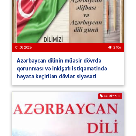
01.08.2026
2406
Azərbaycan dilinin müasir dövrdə
qorunması və inkişafı istiqamətində
həyata keçirilən dövlət siyasəti
CƏMIYYƏT