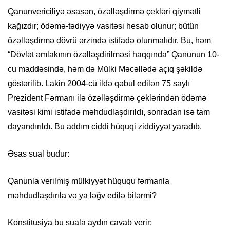
Qanunvericiliyə əsasən, özəlləşdirmə çekləri qiymətli
kağızdır; ödəmə-tədiyyə vasitəsi hesab olunur; bütün
özəlləşdirmə dövrü ərzində istifadə olunmalıdır. Bu, həm
“Dövlət əmlakının özəlləşdirilməsi haqqında” Qanunun 10-
cu maddəsində, həm də Mülki Məcəllədə açıq şəkildə
göstərilib. Lakin 2004-cü ildə qəbul edilən 75 saylı
Prezident Fərmanı ilə özəlləşdirmə çeklərindən ödəmə
vasitəsi kimi istifadə məhdudlaşdırıldı, sonradan isə tam
dayandırıldı. Bu addım ciddi hüquqi ziddiyyət yaradıb.
Əsas sual budur:
Qanunla verilmiş mülkiyyət hüququ fərmanla
məhdudlaşdırıla və ya ləğv edilə bilərmi?
Konstitusiya bu suala aydın cavab verir: