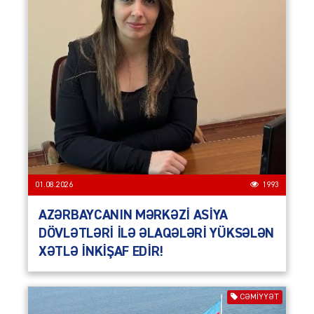
01.08.2026
1993
AZƏRBAYCANIN MƏRKƏZİ ASİYA
DÖVLƏTLƏRİ İLƏ ƏLAQƏLƏRİ YÜKSƏLƏN
XƏTLƏ İNKİŞAF EDİR!
CƏMIYYƏT