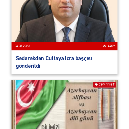
04.08.2026
4409
Sədərəkdən Culfaya icra başçısı
göndərildi
CƏMIYYƏT