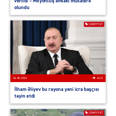
verildi – Milyonluq əmlakı müsadirə
olundu
CƏMIYYƏT
04.08.2026
4412
İlham Əliyev bu rayona yeni icra başçısı
təyin etdi
CƏMIYYƏT