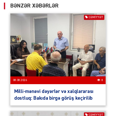
BƏNZƏR XƏBƏRLƏR
CƏMIYYƏT
08.08.2026
8
Milli-mənəvi dəyərlər və xalqlararası
dostluq: Bakıda birgə görüş keçirilib
CƏMIYYƏT