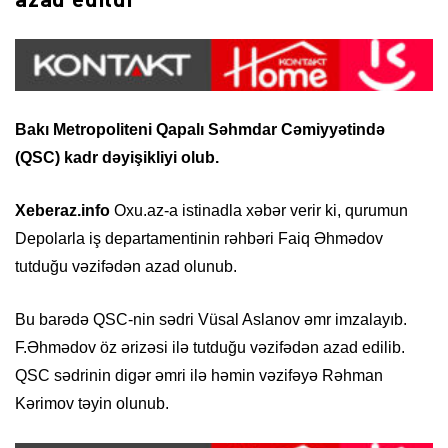
azad edildi
Bakı Metropoliteni Qapalı Səhmdar Cəmiyyətində
(QSC) kadr dəyişikliyi olub.
Xeberaz.info
Oxu.az-a istinadla xəbər verir ki, qurumun
Depolarla iş departamentinin rəhbəri Faiq Əhmədov
tutduğu vəzifədən azad olunub.
Bu barədə QSC-nin sədri Vüsal Aslanov əmr imzalayıb.
F.Əhmədov öz ərizəsi ilə tutduğu vəzifədən azad edilib.
QSC sədrinin digər əmri ilə həmin vəzifəyə Rəhman
Kərimov təyin olunub.