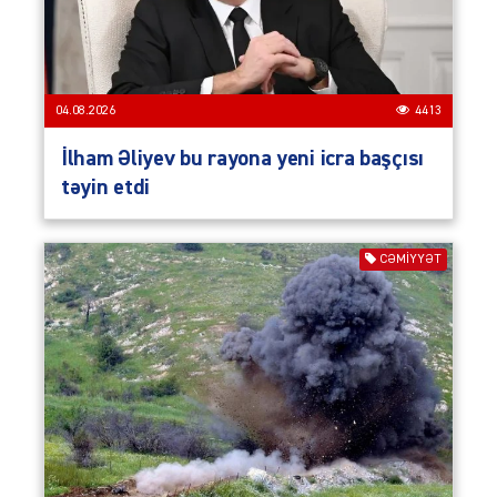
04.08.2026
4413
İlham Əliyev bu rayona yeni icra başçısı
təyin etdi
CƏMIYYƏT