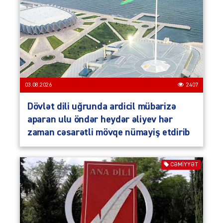
03.08.2026
2407
Dövlət dili uğrunda ardicil mübarizə
aparan ulu öndər heydər əliyev hər
zaman cəsarətli mövqe nümayiş etdirib
CƏMIYYƏT