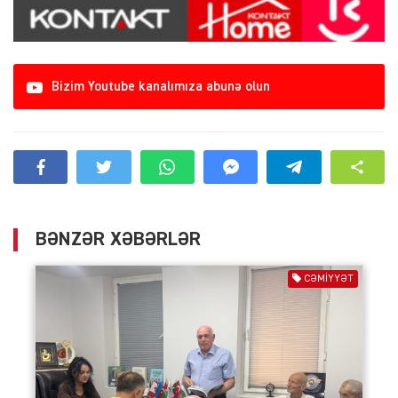
Bizim Youtube kanalımıza abunə olun
BƏNZƏR XƏBƏRLƏR
CƏMIYYƏT