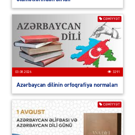
CƏMIYYƏT
03.08.2026
3291
Azərbaycan dilinin orfoqrafiya normaları
CƏMIYYƏT