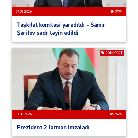
07.08.2026
3794
Təşkilat komitəsi yaradıldı – Samir
Şərifov sədr təyin edildi
CƏMIYYƏT
07.08.2026
5492
Prezident 2 fərman imzaladı