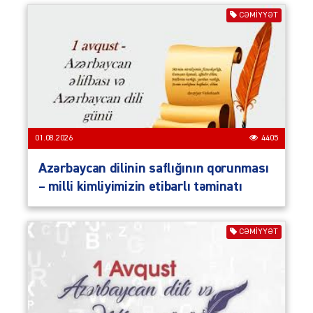
CƏMIYYƏT
01.08.2026
4405
Azərbaycan dilinin saflığının qorunması
– milli kimliyimizin etibarlı təminatı
CƏMIYYƏT