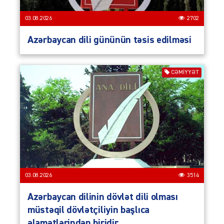
03.08.2026
2702
Azərbaycan dili gününün təsis edilməsi
CƏMIYYƏT
03.08.2026
3514
Azərbaycan dilinin dövlət dili olması
müstəqil dövlətçiliyin başlıca
əlamətlərindən biridir