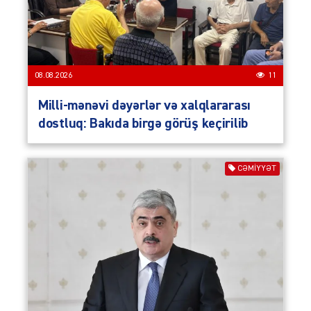
08.08.2026
11
Milli-mənəvi dəyərlər və xalqlararası
dostluq: Bakıda birgə görüş keçirilib
CƏMIYYƏT