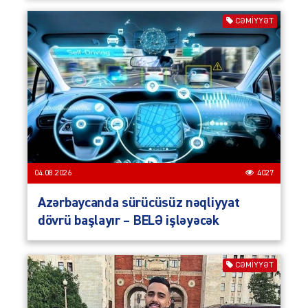
CƏMIYYƏT
04.08.2026
4027
Azərbaycanda sürücüsüz nəqliyyat
dövrü başlayır – BELƏ işləyəcək
CƏMIYYƏT