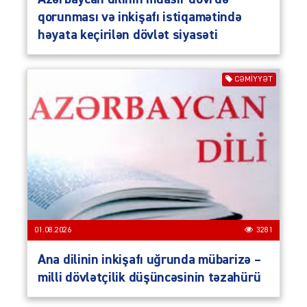
qorunması və inkişafı istiqamətində
həyata keçirilən dövlət siyasəti
CƏMIYYƏT
01.08.2026
3281
Ana dilinin inkişafı uğrunda mübarizə –
milli dövlətçilik düşüncəsinin təzahürü