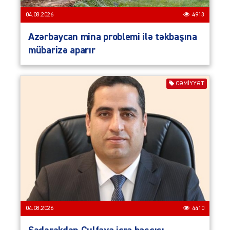
04.08.2026
4913
Azərbaycan mina problemi ilə təkbaşına
mübarizə aparır
CƏMIYYƏT
04.08.2026
4410