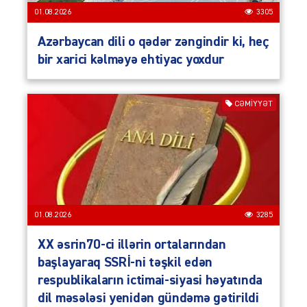
01.08.2026
3305
Azərbaycan dili o qədər zəngindir ki, heç
bir xarici kəlməyə ehtiyac yoxdur
CƏMIYYƏT
01.08.2026
3285
XX əsrin70-ci illərin ortalarından
başlayaraq SSRİ-ni təşkil edən
respublikaların ictimai-siyasi həyatında
dil məsələsi yenidən gündəmə gətirildi