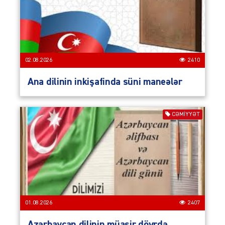
02.08.2026
2410
Ana dilinin inkişafinda süni maneələr
CƏMIYYƏT
01.08.2026
2407
Azərbaycan dilinin müasir dövrdə