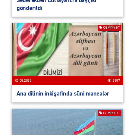
Sədərəkdən Culfaya icra başçısı
göndərildi
CƏMIYYƏT
03.08.2026
2387
Ana dilinin inkişafinda süni maneələr
CƏMIYYƏT