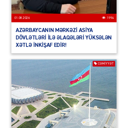
01.08.2026
1994
AZƏRBAYCANIN MƏRKƏZİ ASİYA
DÖVLƏTLƏRİ İLƏ ƏLAQƏLƏRİ YÜKSƏLƏN
XƏTLƏ İNKİŞAF EDİR!
CƏMIYYƏT