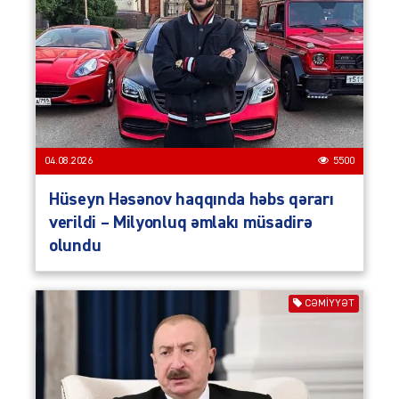
04.08.2026
5500
Hüseyn Həsənov haqqında həbs qərarı
verildi – Milyonluq əmlakı müsadirə
olundu
CƏMIYYƏT