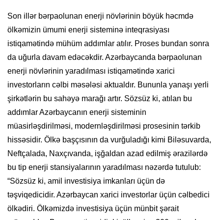
Son illər bərpaolunan enerji növlərinin böyük həcmdə
ölkəmizin ümumi enerji sisteminə inteqrasiyası
istiqamətində mühüm addımlar atılır. Proses bundan sonra
da uğurla davam edəcəkdir. Azərbaycanda bərpaolunan
enerji növlərinin yaradılması istiqamətində xarici
investorların cəlbi məsələsi aktualdır. Bununla yanaşı yerli
şirkətlərin bu sahəyə marağı artır. Sözsüz ki, atılan bu
addımlar Azərbaycanın enerji sisteminin
müasirləşdirilməsi, modernləşdirilməsi prosesinin tərkib
hissəsidir. Ölkə başçısının da vurğuladığı kimi Biləsuvarda,
Neftçalada, Naxçıvanda, işğaldan azad edilmiş ərazilərdə
bu tip enerji stansiyalarının yaradılması nəzərdə tutulub:
“Sözsüz ki, amil investisiya imkanları üçün də
təşviqedicidir. Azərbaycan xarici investorlar üçün cəlbedici
ölkədiri. Ölkəmizdə investisiya üçün münbit şərait