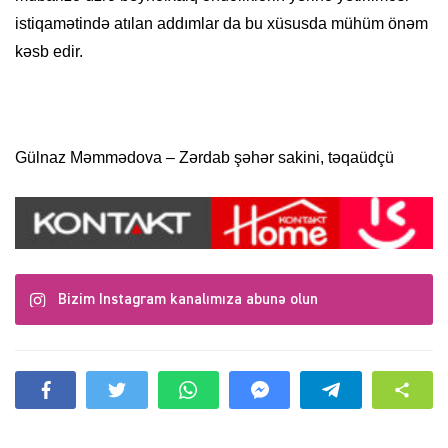
istiqamətində atılan addımlar da bu xüsusda mühüm önəm
kəsb edir.
Gülnaz Məmmədova – Zərdab şəhər sakini, təqaüdçü
Bizim Instagram kanalımıza abunə olun