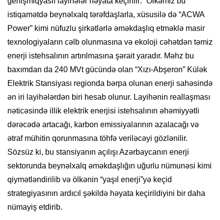
genişmiqyaslı layihələr həyata keçirilir: “Ölkəmiz bu
istiqamətdə beynəlxalq tərəfdaşlarla, xüsusilə də “ACWA
Power” kimi nüfuzlu şirkətlərlə əməkdaşlıq etməklə masir
texnologiyaların cəlb olunmasına və ekoloji cəhətdən təmiz
enerji istehsalının artırılmasına şərait yaradır. Məhz bu
baxımdan da 240 MVt gücündə olan “Xızı-Abşeron” Külək
Elektrik Stansiyası regionda bərpa olunan enerji sahəsində
ən iri layihələrdən biri hesab olunur. Layihənin reallaşması
nəticəsində illik elektrik enerjisi istehsalının əhəmiyyətli
dərəcədə artacağı, karbon emissiyalarının azalacağı və
ətraf mühitin qorunmasına töhfə veriləcəyi gözlənilir.
Sözsüz ki, bu stansiyanın açılışı Azərbaycanın enerji
sektorunda beynəlxalq əməkdaşlığın uğurlu nümunəsi kimi
qiymətləndirilib və ölkənin “yaşıl enerji”yə keçid
strategiyasının ardıcıl şəkildə həyata keçirildiyini bir daha
nümayiş etdirib.