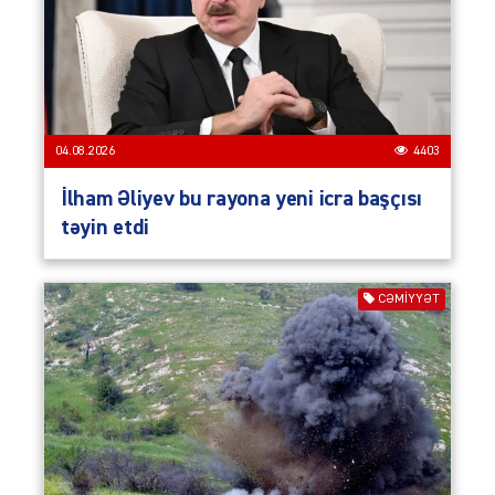
04.08.2026
4403
İlham Əliyev bu rayona yeni icra başçısı
təyin etdi
CƏMIYYƏT