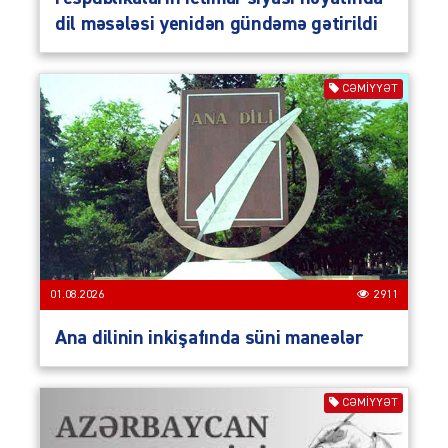
dil məsələsi yenidən gündəmə gətirildi
CƏMIYYƏT
01.08.2026
2911
Ana dilinin inkişafında süni maneələr
CƏMIYYƏT