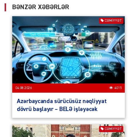
BƏNZƏR XƏBƏRLƏR
CƏMIYYƏT
04.08.2026
4015
Azərbaycanda sürücüsüz nəqliyyat
dövrü başlayır – BELƏ işləyəcək
CƏMIYYƏT