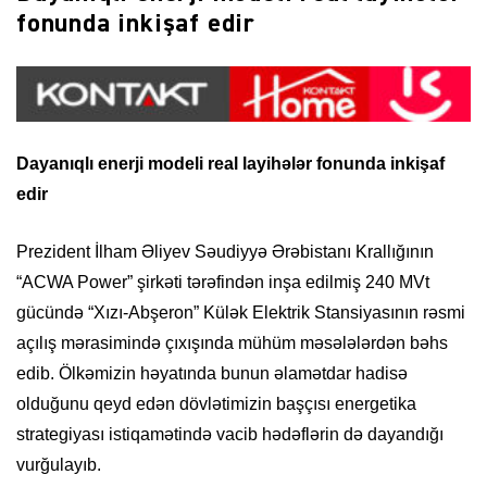
fonunda inkişaf edir
Dayanıqlı enerji modeli real layihələr fonunda inkişaf
edir
Prezident İlham Əliyev Səudiyyə Ərəbistanı Krallığının
“ACWA Power” şirkəti tərəfindən inşa edilmiş 240 MVt
gücündə “Xızı-Abşeron” Külək Elektrik Stansiyasının rəsmi
açılış mərasimində çıxışında mühüm məsələlərdən bəhs
edib. Ölkəmizin həyatında bunun əlamətdar hadisə
olduğunu qeyd edən dövlətimizin başçısı energetika
strategiyası istiqamətində vacib hədəflərin də dayandığı
vurğulayıb.