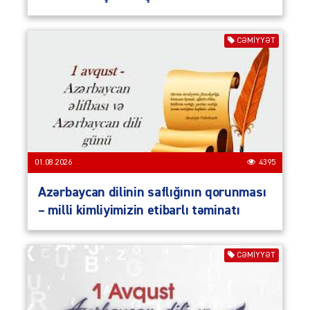
CƏMIYYƏT
01.08.2026
4395
Azərbaycan dilinin saflığının qorunması
– milli kimliyimizin etibarlı təminatı
CƏMIYYƏT