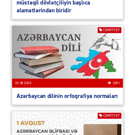
müstəqil dövlətçiliyin başlıca
əlamətlərindən biridir
CƏMIYYƏT
03.08.2026
3281
Azərbaycan dilinin orfoqrafiya normaları
CƏMIYYƏT