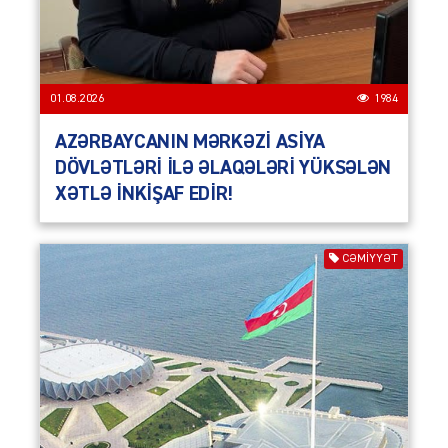
01.08.2026
1984
AZƏRBAYCANIN MƏRKƏZİ ASİYA
DÖVLƏTLƏRİ İLƏ ƏLAQƏLƏRİ YÜKSƏLƏN
XƏTLƏ İNKİŞAF EDİR!
CƏMIYYƏT