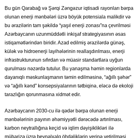
Bu gün Qarabağ və Şərqi Zəngəzur iqtisadi rayonları bərpa
olunan enerji mənbələri üzrə böyük potensiala malikdir və
bu ərazilərin tam şəkildə “yaşıl enerji zonası”na çevrilməsi
Azərbaycanın uzunmüddətli inkişaf strategiyasının əsas
istiqamətlərindən biridir. Azad edilmiş ərazilərdə günəş,
külək və hidroenerji layihələrinin reallaşdırılması, enerji
infrastrukturunun sıfırdan və müasir standartlara uyğun
qurulması nəzərdə tutulur. Bu yanaşma həmin regionlarda
dayanıqlı məskunlaşmanın təmin edilməsinə, “ağıllı şəhər”
və “ağıllı kənd” konsepsiyalarının tətbiqinə, eləcə də ekoloji
tarazlığın qorunmasına xidmət edir.
Azərbaycanın 2030-cu ilə qədər bərpa olunan enerji
mənbələrinin payının əhəmiyyətli dərəcədə artırılması,
karbon neytrallığına keçid və iqlim dəyişiklikləri ilə
mübarizə üzrə beynəlxalq öhdəliklərin yerinə yetirilməsi