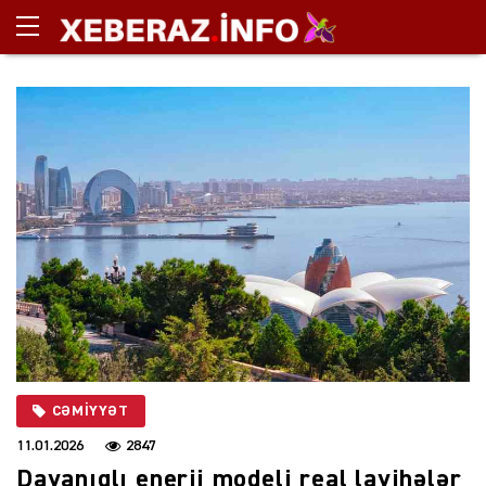
CƏMIYYƏT
11.01.2026
2847
Dayanıqlı enerji modeli real layihələr