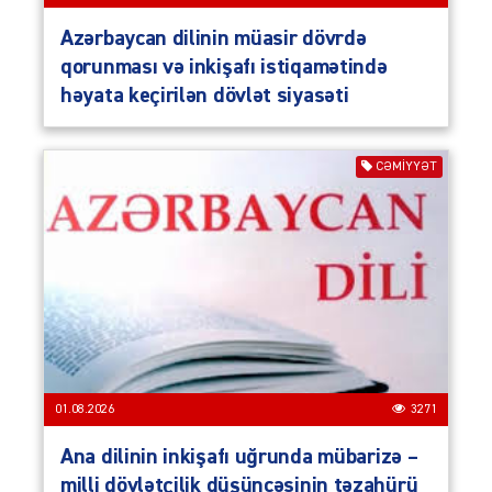
Azərbaycan dilinin müasir dövrdə
qorunması və inkişafı istiqamətində
həyata keçirilən dövlət siyasəti
CƏMIYYƏT
01.08.2026
3271
Ana dilinin inkişafı uğrunda mübarizə –
milli dövlətçilik düşüncəsinin təzahürü