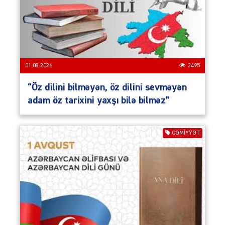
01.08.2026
3495
“Öz dilini bilməyən, öz dilini sevməyən
adam öz tarixini yaxşı bilə bilməz”
CƏMIYYƏT