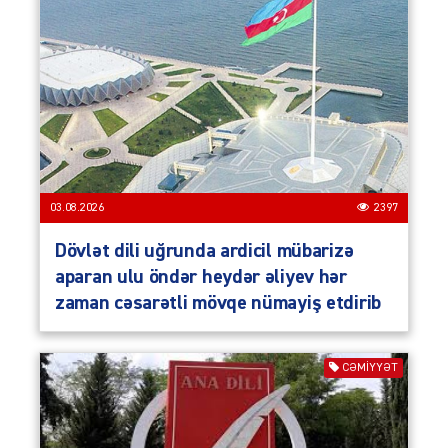
03.08.2026
2397
Dövlət dili uğrunda ardicil mübarizə
aparan ulu öndər heydər əliyev hər
zaman cəsarətli mövqe nümayiş etdirib
CƏMIYYƏT