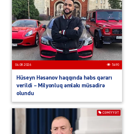
04.08.2026
5490
Hüseyn Həsənov haqqında həbs qərarı
verildi – Milyonluq əmlakı müsadirə
olundu
CƏMIYYƏT