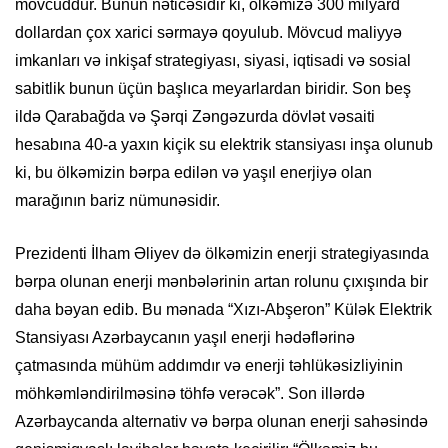
mövcuddur. Bunun nəticəsidir ki, ölkəmizə 300 milyard
dollardan çox xarici sərmayə qoyulub. Mövcud maliyyə
imkanları və inkişaf strategiyası, siyasi, iqtisadi və sosial
sabitlik bunun üçün başlıca meyarlardan biridir. Son beş
ildə Qarabağda və Şərqi Zəngəzurda dövlət vəsaiti
hesabına 40-a yaxın kiçik su elektrik stansiyası inşa olunub
ki, bu ölkəmizin bərpa edilən və yaşıl enerjiyə olan
marağının bariz nümunəsidir.
Prezidenti İlham Əliyev də ölkəmizin enerji strategiyasında
bərpa olunan enerji mənbələrinin artan rolunu çıxışında bir
daha bəyan edib. Bu mənada “Xızı-Abşeron” Külək Elektrik
Stansiyası Azərbaycanın yaşıl enerji hədəflərinə
çatmasında mühüm addımdır və enerji təhlükəsizliyinin
möhkəmləndirilməsinə töhfə verəcək”. Son illərdə
Azərbaycanda alternativ və bərpa olunan enerji sahəsində