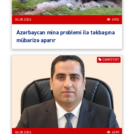
04.08.2026
4903
Azərbaycan mina problemi ilə təkbaşına
mübarizə aparır
CƏMIYYƏT
04.08.2026
4399