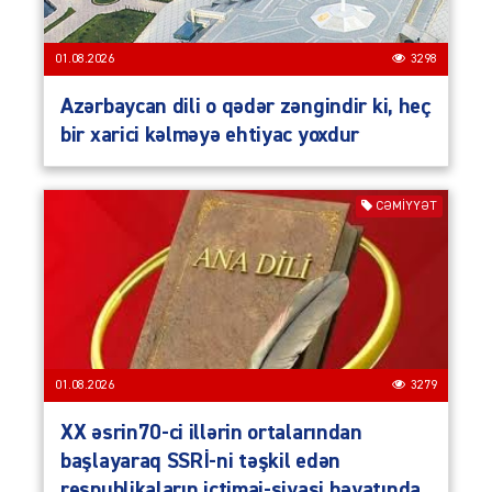
01.08.2026
3298
Azərbaycan dili o qədər zəngindir ki, heç
bir xarici kəlməyə ehtiyac yoxdur
CƏMIYYƏT
01.08.2026
3279
XX əsrin70-ci illərin ortalarından
başlayaraq SSRİ-ni təşkil edən
respublikaların ictimai-siyasi həyatında