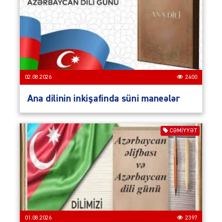
02.08.2026
2400
Ana dilinin inkişafinda süni maneələr
CƏMIYYƏT
01.08.2026
2397