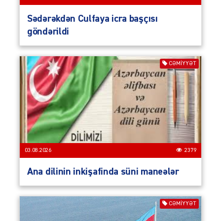
Sədərəkdən Culfaya icra başçısı
göndərildi
CƏMIYYƏT
03.08.2026
2379
Ana dilinin inkişafinda süni maneələr
CƏMIYYƏT