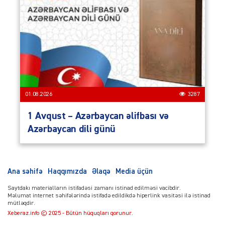
01.08.2026
3287
1 Avqust – Azərbaycan əlifbası və
Azərbaycan dili günü
Ana səhifə
Haqqımızda
Əlaqə
Media üçün
Saytdakı materialların istifadəsi zamanı istinad edilməsi vacibdir.
Məlumat internet səhifələrində istifadə edildikdə hiperlink vasitəsi ilə istinad
mütləqdir.
Xeberaz.info © 2025 - Bütün hüquqları qorunur.