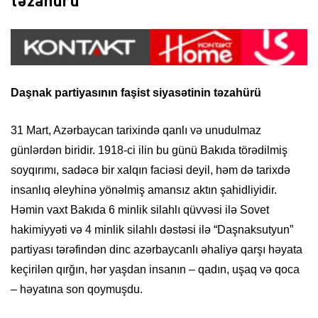
təzahürü
Daşnak partiyasının faşist siyasətinin təzahürü
31 Mart, Azərbaycan tarixində qanlı və unudulmaz
günlərdən biridir. 1918-ci ilin bu günü Bakıda törədilmiş
soyqırımı, sadəcə bir xalqın faciəsi deyil, həm də tarixdə
insanlıq əleyhinə yönəlmiş amansız aktın şahidliyidir.
Həmin vaxt Bakıda 6 minlik silahlı qüvvəsi ilə Sovet
hakimiyyəti və 4 minlik silahlı dəstəsi ilə “Daşnaksutyun”
partiyası tərəfindən dinc azərbaycanlı əhaliyə qarşı həyata
keçirilən qırğın, hər yaşdan insanın – qadın, uşaq və qoca
– həyatına son qoymuşdu.