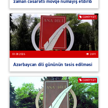
zaman cəsarətli mövqe nümayiş etdirib
CƏMIYYƏT
03.08.2026
2691
Azərbaycan dili gününün təsis edilməsi
CƏMIYYƏT