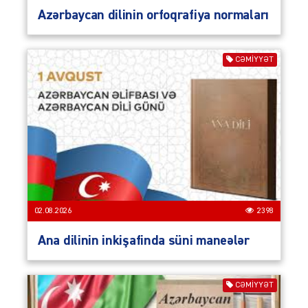
Azərbaycan dilinin orfoqrafiya normaları
CƏMIYYƏT
02.08.2026
2398
Ana dilinin inkişafinda süni maneələr
CƏMIYYƏT