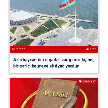
01.08.2026
3296
Azərbaycan dili o qədər zəngindir ki, heç
bir xarici kəlməyə ehtiyac yoxdur
CƏMIYYƏT