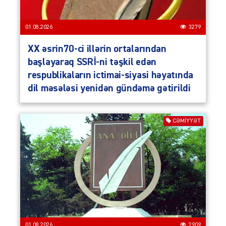
01.08.2026
3279
XX əsrin70-ci illərin ortalarından
başlayaraq SSRİ-ni təşkil edən
respublikaların ictimai-siyasi həyatında
dil məsələsi yenidən gündəmə gətirildi
CƏMIYYƏT
01.08.2026
2909