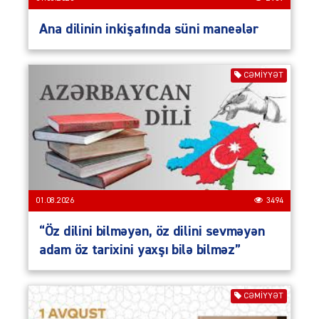
Ana dilinin inkişafında süni maneələr
CƏMIYYƏT
01.08.2026
3494
“Öz dilini bilməyən, öz dilini sevməyən
adam öz tarixini yaxşı bilə bilməz”
CƏMIYYƏT