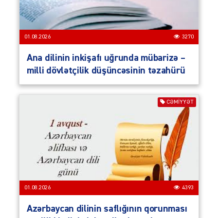
01.08.2026
3270
Ana dilinin inkişafı uğrunda mübarizə –
milli dövlətçilik düşüncəsinin təzahürü
CƏMIYYƏT
01.08.2026
4393
Azərbaycan dilinin saflığının qorunması