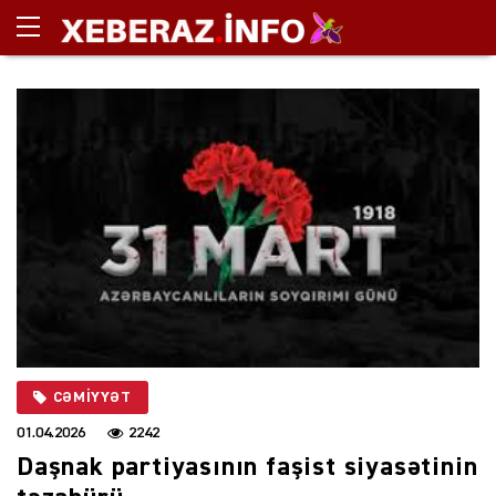
CƏMIYYƏT
01.04.2026
2242
Daşnak partiyasının faşist siyasətinin