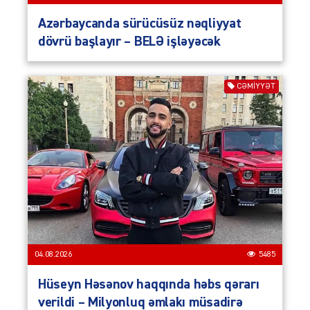
Azərbaycanda sürücüsüz nəqliyyat
dövrü başlayır – BELƏ işləyəcək
CƏMIYYƏT
04.08.2026
5485
Hüseyn Həsənov haqqında həbs qərarı
verildi – Milyonluq əmlakı müsadirə