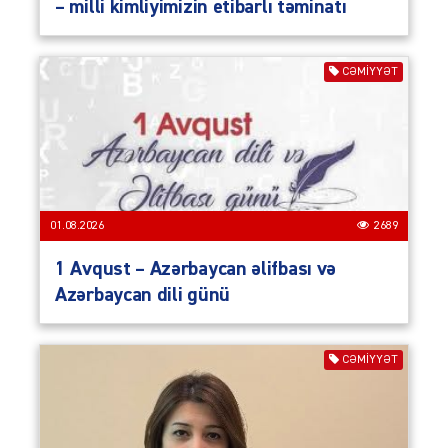
– milli kimliyimizin etibarlı təminatı
CƏMIYYƏT
01.08.2026
2689
1 Avqust – Azərbaycan əlifbası və
Azərbaycan dili günü
CƏMIYYƏT