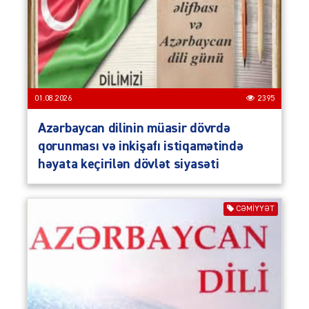
01.08.2026
2395
Azərbaycan dilinin müasir dövrdə
qorunması və inkişafı istiqamətində
həyata keçirilən dövlət siyasəti
CƏMIYYƏT