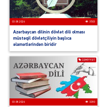
03.08.2026
3503
Azərbaycan dilinin dövlət dili olması
müstəqil dövlətçiliyin başlıca
əlamətlərindən biridir
CƏMIYYƏT
03.08.2026
3280