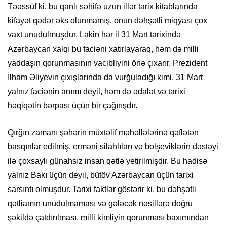
Təəssüf ki, bu qanlı səhifə uzun illər tarix kitablarında
kifayət qədər əks olunmamış, onun dəhşətli miqyası çox
vaxt unudulmuşdur. Lakin hər il 31 Mart tarixində
Azərbaycan xalqı bu faciəni xatırlayaraq, həm də milli
yaddaşın qorunmasının vacibliyini önə çıxarır. Prezident
İlham Əliyevin çıxışlarında da vurğuladığı kimi, 31 Mart
yalnız faciənin anımı deyil, həm də ədalət və tarixi
həqiqətin bərpası üçün bir çağırışdır.
Qırğın zamanı şəhərin müxtəlif məhəllələrinə qəflətən
basqınlar edilmiş, erməni silahlıları və bolşeviklərin dəstəyi
ilə çoxsaylı günahsız insan qətlə yetirilmişdir. Bu hadisə
yalnız Bakı üçün deyil, bütöv Azərbaycan üçün tarixi
sarsıntı olmuşdur. Tarixi faktlar göstərir ki, bu dəhşətli
qətliamın unudulmaması və gələcək nəsillərə doğru
şəkildə çatdırılması, milli kimliyin qorunması baxımından