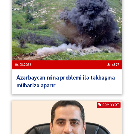
04.08.2026
4897
Azərbaycan mina problemi ilə təkbaşına
mübarizə aparır
CƏMIYYƏT