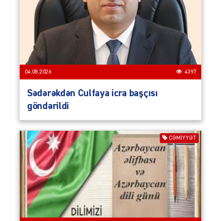
04.08.2026
4397
Sədərəkdən Culfaya icra başçısı
göndərildi
CƏMIYYƏT