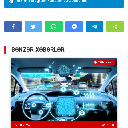
Bizim Telegram kanalımıza abunə olun
BƏNZƏR XƏBƏRLƏR
CƏMIYYƏT
04.08.2026
4010