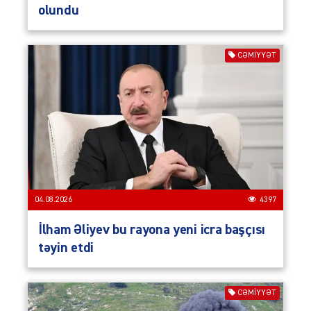
olundu
CƏMIYYƏT
04.08.2026
4397
İlham Əliyev bu rayona yeni icra başçısı
təyin etdi
CƏMIYYƏT