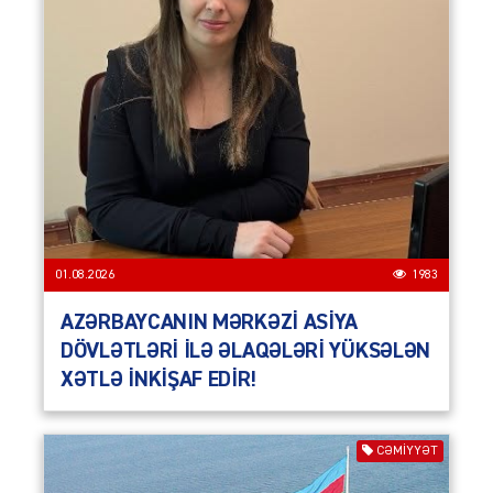
01.08.2026
1983
AZƏRBAYCANIN MƏRKƏZİ ASİYA
DÖVLƏTLƏRİ İLƏ ƏLAQƏLƏRİ YÜKSƏLƏN
XƏTLƏ İNKİŞAF EDİR!
CƏMIYYƏT