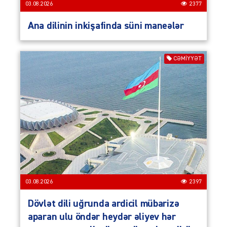
03.08.2026
2377
Ana dilinin inkişafinda süni maneələr
CƏMIYYƏT
03.08.2026
2397
Dövlət dili uğrunda ardicil mübarizə
aparan ulu öndər heydər əliyev hər