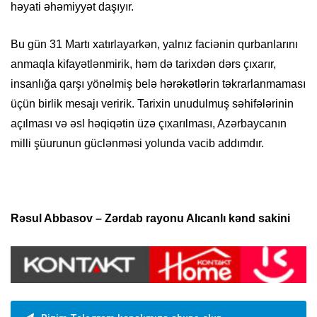
həyati əhəmiyyət daşıyır.
Bu gün 31 Martı xatırlayarkən, yalnız faciənin qurbanlarını
anmaqla kifayətlənmirik, həm də tarixdən dərs çıxarır,
insanlığa qarşı yönəlmiş belə hərəkətlərin təkrarlanmaması
üçün birlik mesajı veririk. Tarixin unudulmuş səhifələrinin
açılması və əsl həqiqətin üzə çıxarılması, Azərbaycanın
milli şüurunun güclənməsi yolunda vacib addımdır.
Rəsul Abbasov – Zərdab rayonu Alıcanlı kənd sakini