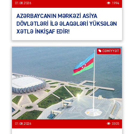
01.08.2026
1994
AZƏRBAYCANIN MƏRKƏZİ ASİYA
DÖVLƏTLƏRİ İLƏ ƏLAQƏLƏRİ YÜKSƏLƏN
XƏTLƏ İNKİŞAF EDİR!
CƏMIYYƏT
01.08.2026
3305