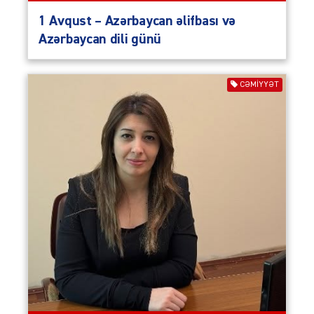
1 Avqust – Azərbaycan əlifbası və
Azərbaycan dili günü
CƏMIYYƏT