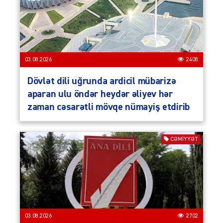
03.08.2026
2408
Dövlət dili uğrunda ardicil mübarizə
aparan ulu öndər heydər əliyev hər
zaman cəsarətli mövqe nümayiş etdirib
CƏMIYYƏT
03.08.2026
2702