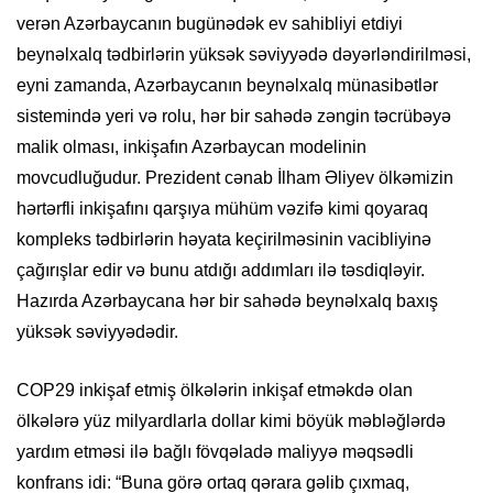
verən Azərbaycanın bugünədək ev sahibliyi etdiyi
beynəlxalq tədbirlərin yüksək səviyyədə dəyərləndirilməsi,
eyni zamanda, Azərbaycanın beynəlxalq münasibətlər
sistemində yeri və rolu, hər bir sahədə zəngin təcrübəyə
malik olması, inkişafın Azərbaycan modelinin
movcudluğudur. Prezident cənab İlham Əliyev ölkəmizin
hərtərfli inkişafını qarşıya mühüm vəzifə kimi qoyaraq
kompleks tədbirlərin həyata keçirilməsinin vacibliyinə
çağırışlar edir və bunu atdığı addımları ilə təsdiqləyir.
Hazırda Azərbaycana hər bir sahədə beynəlxalq baxış
yüksək səviyyədədir.
COP29 inkişaf etmiş ölkələrin inkişaf etməkdə olan
ölkələrə yüz milyardlarla dollar kimi böyük məbləğlərdə
yardım etməsi ilə bağlı fövqəladə maliyyə məqsədli
konfrans idi: “Buna görə ortaq qərara gəlib çıxmaq,