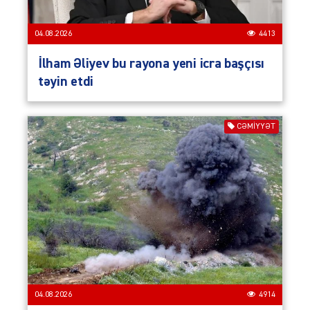
04.08.2026
4413
İlham Əliyev bu rayona yeni icra başçısı
təyin etdi
CƏMIYYƏT
04.08.2026
4914