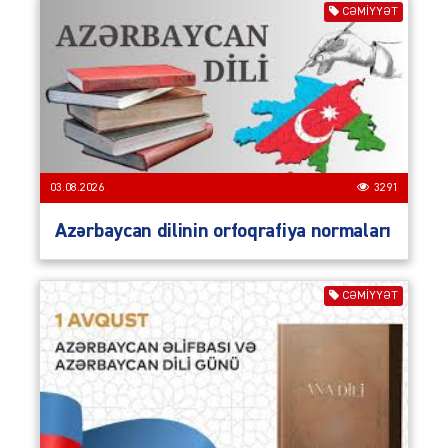
CƏMIYYƏT
03.08.2026
3291
Azərbaycan dilinin orfoqrafiya normaları
CƏMIYYƏT