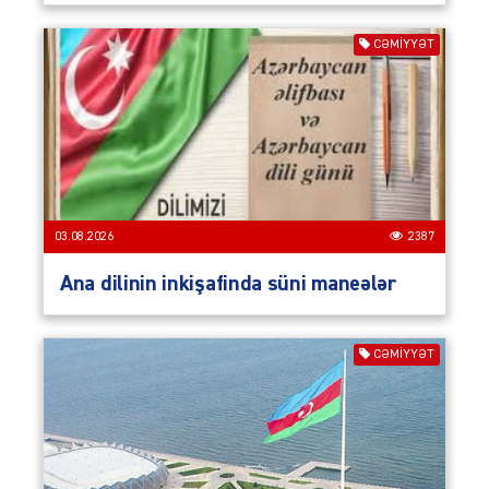
CƏMIYYƏT
03.08.2026
2387
Ana dilinin inkişafinda süni maneələr
CƏMIYYƏT