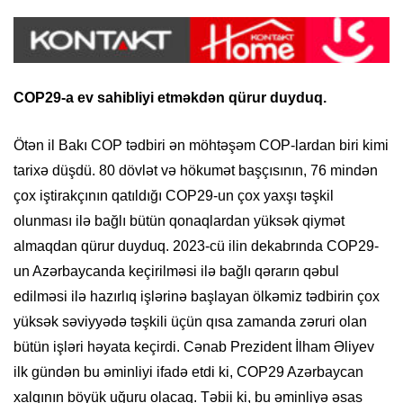
COP29-a ev sahibliyi etməkdən qürur duyduq.
Ötən il Bakı COP tədbiri ən möhtəşəm COP-lardan biri kimi
tarixə düşdü. 80 dövlət və hökumət başçısının, 76 mindən
çox iştirakçının qatıldığı COP29-un çox yaxşı təşkil
olunması ilə bağlı bütün qonaqlardan yüksək qiymət
almaqdan qürur duyduq. 2023-cü ilin dekabrında COP29-
un Azərbaycanda keçirilməsi ilə bağlı qərarın qəbul
edilməsi ilə hazırlıq işlərinə başlayan ölkəmiz tədbirin çox
yüksək səviyyədə təşkili üçün qısa zamanda zəruri olan
bütün işləri həyata keçirdi. Cənab Prezident İlham Əliyev
ilk gündən bu əminliyi ifadə etdi ki, COP29 Azərbaycan
xalqının böyük uğuru olacaq. Təbii ki, bu əminliyə əsas