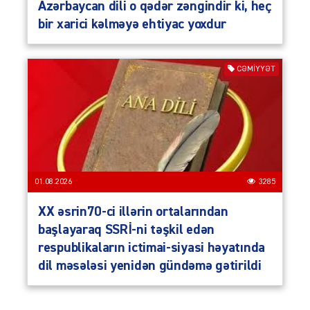
Azərbaycan dili o qədər zəngindir ki, heç
bir xarici kəlməyə ehtiyac yoxdur
CƏMIYYƏT
01.08.2026
3285
XX əsrin70-ci illərin ortalarından
başlayaraq SSRİ-ni təşkil edən
respublikaların ictimai-siyasi həyatında
dil məsələsi yenidən gündəmə gətirildi