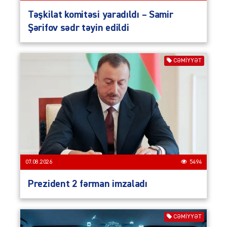
Təşkilat komitəsi yaradıldı – Samir
Şərifov sədr təyin edildi
CƏMIYYƏT
07.08.2026
5494
Prezident 2 fərman imzaladı
CƏMIYYƏT