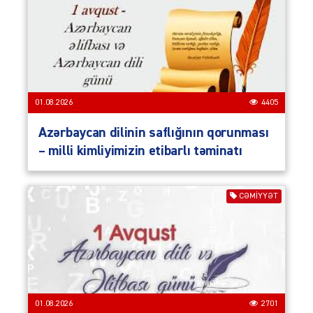
01.08.2026
4405
Azərbaycan dilinin saflığının qorunması
– milli kimliyimizin etibarlı təminatı
CƏMIYYƏT
01.08.2026
2701