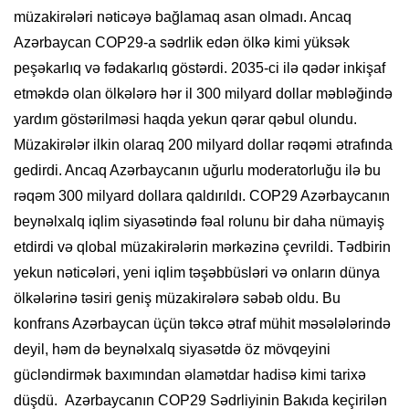
müzakirələri nəticəyə bağlamaq asan olmadı. Ancaq
Azərbaycan COP29-a sədrlik edən ölkə kimi yüksək
peşəkarlıq və fədakarlıq göstərdi. 2035-ci ilə qədər inkişaf
etməkdə olan ölkələrə hər il 300 milyard dollar məbləğində
yardım göstərilməsi haqda yekun qərar qəbul olundu.
Müzakirələr ilkin olaraq 200 milyard dollar rəqəmi ətrafında
gedirdi. Ancaq Azərbaycanın uğurlu moderatorluğu ilə bu
rəqəm 300 milyard dollara qaldırıldı. COP29 Azərbaycanın
beynəlxalq iqlim siyasətində fəal rolunu bir daha nümayiş
etdirdi və qlobal müzakirələrin mərkəzinə çevrildi. Tədbirin
yekun nəticələri, yeni iqlim təşəbbüsləri və onların dünya
ölkələrinə təsiri geniş müzakirələrə səbəb oldu. Bu
konfrans Azərbaycan üçün təkcə ətraf mühit məsələlərində
deyil, həm də beynəlxalq siyasətdə öz mövqeyini
gücləndirmək baxımından əlamətdar hadisə kimi tarixə
düşdü. Azərbaycanın COP29 Sədrliyinin Bakıda keçirilən