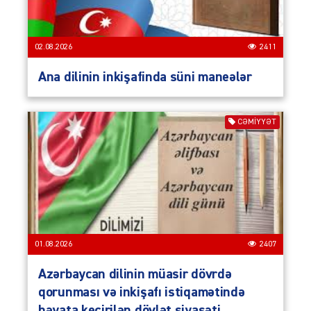
02.08.2026
2411
Ana dilinin inkişafinda süni maneələr
CƏMIYYƏT
01.08.2026
2407
Azərbaycan dilinin müasir dövrdə
qorunması və inkişafı istiqamətində
həyata keçirilən dövlət siyasəti