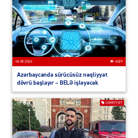
04.08.2026
4029
Azərbaycanda sürücüsüz nəqliyyat
dövrü başlayır – BELƏ işləyəcək
CƏMIYYƏT