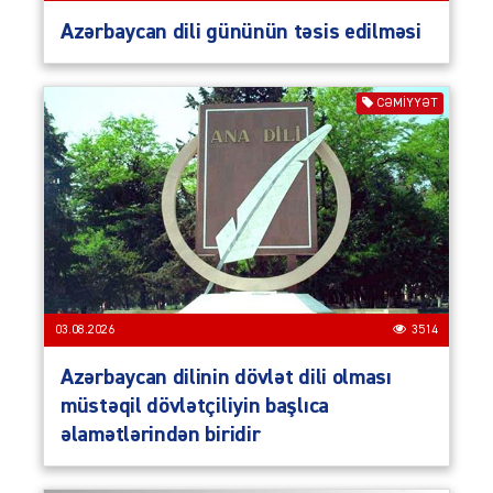
Azərbaycan dili gününün təsis edilməsi
CƏMIYYƏT
03.08.2026
3514
Azərbaycan dilinin dövlət dili olması
müstəqil dövlətçiliyin başlıca
əlamətlərindən biridir