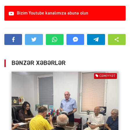
Bizim Youtube kanalımıza abunə olun
BƏNZƏR XƏBƏRLƏR
CƏMIYYƏT