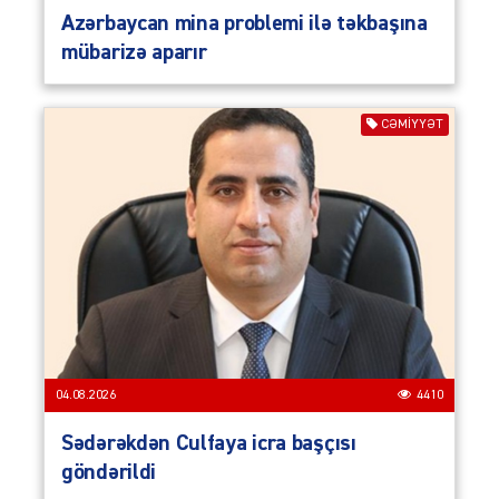
Azərbaycan mina problemi ilə təkbaşına
mübarizə aparır
CƏMIYYƏT
04.08.2026
4410
Sədərəkdən Culfaya icra başçısı
göndərildi