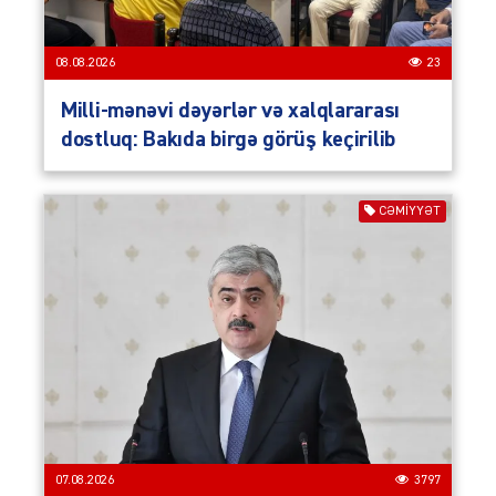
08.08.2026
23
Milli-mənəvi dəyərlər və xalqlararası
dostluq: Bakıda birgə görüş keçirilib
CƏMIYYƏT
07.08.2026
3797