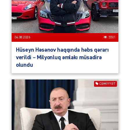
04.08.2026
5501
Hüseyn Həsənov haqqında həbs qərarı
verildi – Milyonluq əmlakı müsadirə
olundu
CƏMIYYƏT