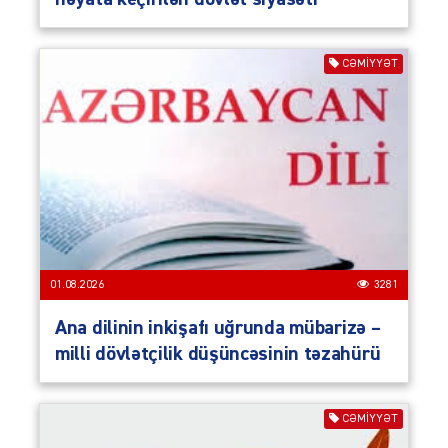
CƏMIYYƏT
01.08.2026
3281
Ana dilinin inkişafı uğrunda mübarizə –
milli dövlətçilik düşüncəsinin təzahürü
CƏMIYYƏT