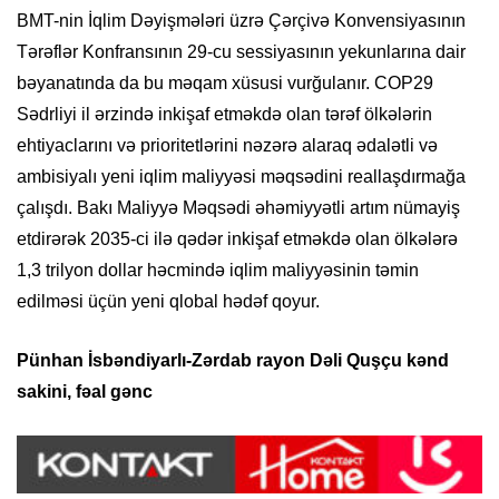
BMT-nin İqlim Dəyişmələri üzrə Çərçivə Konvensiyasının
Tərəflər Konfransının 29-cu sessiyasının yekunlarına dair
bəyanatında da bu məqam xüsusi vurğulanır. COP29
Sədrliyi il ərzində inkişaf etməkdə olan tərəf ölkələrin
ehtiyaclarını və prioritetlərini nəzərə alaraq ədalətli və
ambisiyalı yeni iqlim maliyyəsi məqsədini reallaşdırmağa
çalışdı. Bakı Maliyyə Məqsədi əhəmiyyətli artım nümayiş
etdirərək 2035-ci ilə qədər inkişaf etməkdə olan ölkələrə
1,3 trilyon dollar həcmində iqlim maliyyəsinin təmin
edilməsi üçün yeni qlobal hədəf qoyur.
Pünhan İsbəndiyarlı-Zərdab rayon Dəli Quşçu kənd
sakini, fəal gənc