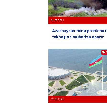
04.08.2026
Azərbaycan mina problemi i
təkbaşına mübarizə aparır
03.08.2026