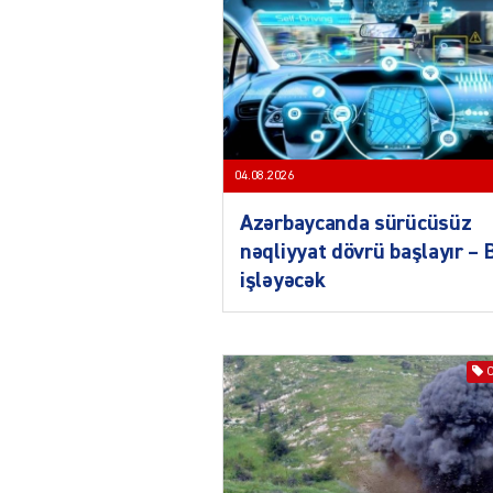
04.08.2026
Azərbaycanda sürücüsüz
nəqliyyat dövrü başlayır –
işləyəcək