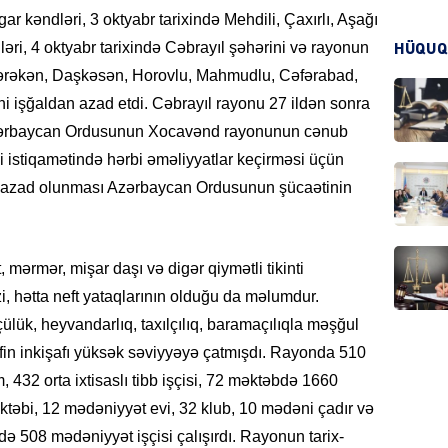
 kəndləri, 3 oktyabr tarixində Mehdili, Çaxırlı, Aşağı
i, 4 oktyabr tarixində Cəbrayıl şəhərini və rayonun
HÜQUQ
 Çərəkən, Daşkəsən, Horovlu, Mahmudlu, Cəfərabad,
CƏMIY
i işğaldan azad etdi. Cəbrayıl rayonu 27 ildən sonra
 Azərbaycan Ordusunun Xocavənd rayonunun cənub
i istiqamətində hərbi əməliyyatlar keçirməsi üçün
ın azad olunması Azərbaycan Ordusunun şücaətinin
CƏMIY
mərmər, mişar daşı və digər qiymətli tikinti
izi, hətta neft yataqlarının olduğu da məlumdur.
lük, heyvandarlıq, taxılçılıq, baramaçılıqla məşğul
MANŞE
fin inkişafı yüksək səviyyəyə çatmışdı. Rayonda 510
 432 orta ixtisaslı tibb işçisi, 72 məktəbdə 1660
təbi, 12 mədəniyyət evi, 32 klub, 10 mədəni çadır və
ə 508 mədəniyyət işçisi çalışırdı. Rayonun tarix-