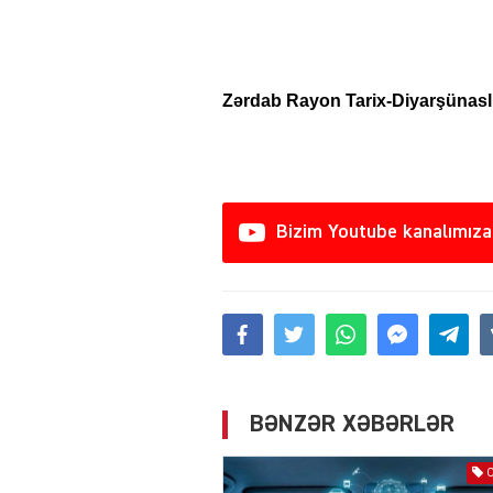
Zərdab Rayon Tarix-Diyarşünasl
Bizim Youtube kanalımıza
BƏNZƏR XƏBƏRLƏR