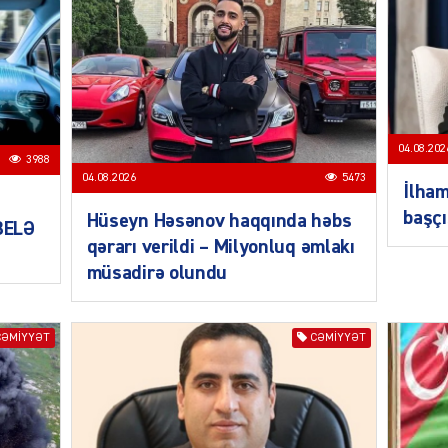
SIYAS
04.08.202
3988
04.08.2026
5473
İlham
başçı
Hüseyn Həsənov haqqında həbs
 BELƏ
SIYAS
qərarı verildi – Milyonluq əmlakı
müsadirə olundu
CƏMIYYƏT
CƏMIYYƏT
SIYAS