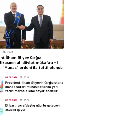
layihəsi ilə bağlı AÇIQLAMA
04.08.2026
4374
Müharibə Rusiyanın belini
bükür
04.08.2026
3987
7736
IZNES
nt İlham Əliyev Qırğız
Ekranlardan uzaq qalan
ikasının ali dövlət mükafatı – I
məşhur aktrisanın yeni
i “Manas” ordeni ilə təltif olunub
qazanc mənbəyi ortaya
çıxdı
03.08.2026
7726
Prezident İlham Əliyevin Qırğızıstana
04.08.2026
2149
dövlət səfəri münasibətlərdə yeni
tarixi mərhələ kimi dəyərləndirilir
YƏT
02.08.2026
7722
Hüseyn Həsənov haqqında
Etibarlı tərəfdaşlıq uğurlu gələcəyin
həbs qərarı verildi –
əsasını qoyur
Milyonluq əmlakı müsadirə