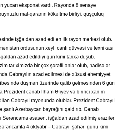
n yuxarı eksponat vardı. Rayonda 8 sənaye
SIYAS
 buynuzlu mal-qaranın kökəltmə birliyi, quşçuluq
sində işğaldan azad edilən ilk rayon mərkəzi olub.
DÜNYA
mənistan ordusunun xeyli canlı qüvvəsi və texnikası
şğaldan azad edildiyi gün kimi tarixə düşüb.
im tariximizdə bir çox şərəfli anlar olub, hadisələr
sında Cəbrayılın azad edilməsi də xüsusi əhəmiyyət
CƏMIY
ribəsində düşmən üzərində qalib gəlməsindən 6 gün
da Prezident cənab İlham Əliyev və birinci xanım
ilən Cəbrayıl rayonunda olublar. Prezident Cəbrayıl
 şanlı Azərbaycan bayrağını qaldırıb. Cənab
ğı Sərəncama əsasən, işğaldan azad edilmiş ərazilər
SIYAS
u Sərəncamla 4 oktyabr – Cəbrayıl şəhəri günü kimi