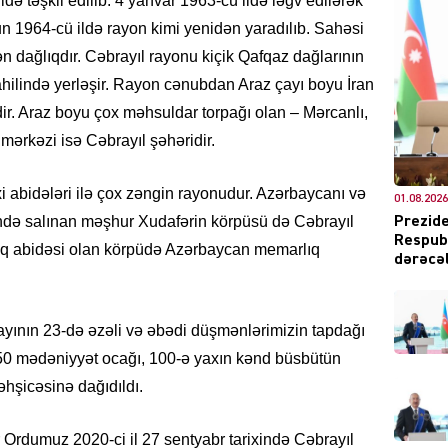
də təşkil edilib. 4 yanvar 1963-cü ildə ləğv edilərək
yun 1964-cü ildə rayon kimi yenidən yaradılıb. Sahəsi
n dağlıqdır. Cəbrayıl rayonu kiçik Qafqaz dağlarının
hilində yerləşir. Rayon cənubdan Araz çayı boyu İran
DÜNYA
r. Araz boyu çox məhsuldar torpağı olan – Mərcanlı,
 mərkəzi isə Cəbrayıl şəhəridir.
i abidələri ilə çox zəngin rayonudur. Azərbaycanı və
01.08.2026
ŞOU-B
rində salınan məşhur Xudafərin körpüsü də Cəbrayıl
Prezide
Respubl
ıq abidəsi olan körpüdə Azərbaycan memarlıq
dərəcəl
ayının 23-də əzəli və əbədi düşmənlərimizin tapdağı
 150 mədəniyyət ocağı, 100-ə yaxın kənd büsbütün
CƏMIY
əhşicəsinə dağıdıldı.
Ordumuz 2020-ci il 27 sentyabr tarixində Cəbrayıl