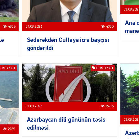
03.08.202
Ana d
4886
04.08.2026
4385
mane
lə
Sədərəkdən Culfaya icra başçısı
SIYAS
göndərildi
CƏMIYYƏT
CƏMIYYƏT
SIYAS
03.08.2026
2686
Azərbaycan dili gününün təsis
03.08.202
edilməsi
2391
Azərb