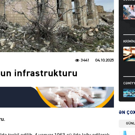
KRIMIN
3441
04.10.2025
un infrastrukturu
CƏMIY
ƏN ÇO
ru
.
GÜN
SIYAS