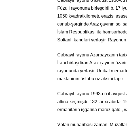
Cəbrayıl rayonu 8 avqust 1930-cu il
Füzuli rayonuna birləşdirilib, 17 i
1050 kvadratkilometr, ərazisi əsasə
cənub-şərqində Araz çayının sol sa
İslam Respublikası ilə həmsərhəddi
Soltanlı kəndləri yerləşir. Rayonun
Cəbrayıl rayonu Azərbaycanın tarix
İranı birləşdirən Araz çayının üzə
rayonunda yerləşir. Unikal memarl
məktəbinin üslubu öz əksini tapır.
Cəbrayıl rayonu 1993-cü il avqust 
altına keçmişdi. 132 tarixi abidə,
ermənilərin işğalına məruz qaldı, v
Vətən müharibəsi zamanı Müzəffər 