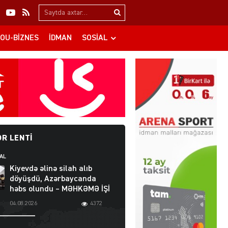
Search…
OU-BIZNES
İDMAN
SOSIAL
R LENTI
AL
Kiyevdə əlinə silah alıb
döyüşdü, Azərbaycanda
həbs olundu – MƏHKƏMƏ İŞİ
04.08.2026
4372