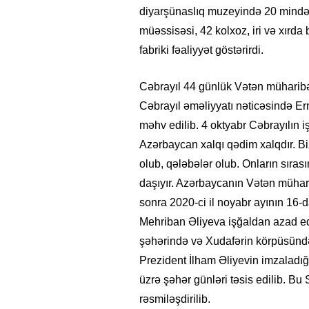
diyarşünaslıq muzeyində 20 mində
müəssisəsi, 42 kolxoz, iri və xırda
fabriki fəaliyyət göstərirdi.
Cəbrayıl 44 günlük Vətən müharibə
Cəbrayıl əməliyyatı nəticəsində Er
məhv edilib. 4 oktyabr Cəbrayılın i
Azərbaycan xalqı qədim xalqdır. Biz
olub, qələbələr olub. Onların sıra
daşıyır. Azərbaycanın Vətən müha
sonra 2020-ci il noyabr ayının 16-
Mehriban Əliyeva işğaldan azad ed
şəhərində və Xudafərin körpüsündə
Prezident İlham Əliyevin imzaladı
üzrə şəhər günləri təsis edilib. B
rəsmiləşdirilib.