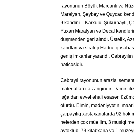
rayonunun Böyük Mərcanlı və Nüzgar
Maralyan, Şəybəy və Quycaq kəndlər
9 kəndini – Karxulu, Şükürbəyli,
Yuxarı Maralyan və Decal kəndlərin
düşməndən geri alındı. Üstəlik,
kəndləri və strateji Hadrut qəsəbəs
geniş imkanlar yarandı. Cəbrayıl
nəticəsidir.
Cəbrayıl rayonunun ərazisi sement, 
materialları ilə zəngindir. Dəmir fil
İşğaldan əvvəl əhali əsasən üzümçü
olurdu. Elmin, mədəniyyətin, maari
çarpayılıq xəstəxanalarda 92 həkim,
nəfərdən çox müəllim, 3 musiqi mək
avtoklub, 78 kitabxana və 1 muzeyd