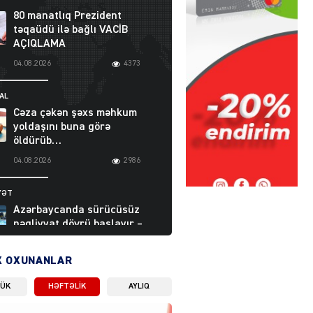
80 manatlıq Prezident
təqaüdü ilə bağlı VACİB
AÇIQLAMA
04.08.2026
4373
AL
Cəza çəkən şəxs məhkum
yoldaşını buna görə
öldürüb…
04.08.2026
2986
YƏT
Azərbaycanda sürücüsüz
nəqliyyat dövrü başlayır –
BELƏ işləyəcək
04.08.2026
3988
X OXUNANLAR
LÜK
HƏFTƏLIK
AYLIQ
ƏT
XİN rəhbərindən TRİPP