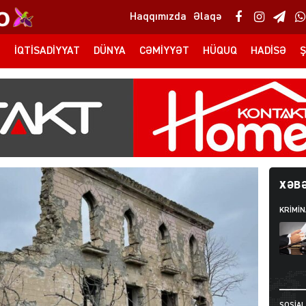
Haqqımızda
Əlaqə
T
İQTISADIYYAT
DÜNYA
CƏMIYYƏT
HÜQUQ
HADISƏ
Ş
XƏBƏ
KRIMIN
SOSIAL