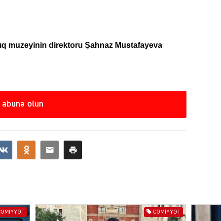
SIYAS
ıq muzeyinin direktoru Şahnaz Mustafayeva
 abunə olun
SIYAS
SIYAS
CƏMIYYƏT
CƏMIYYƏT