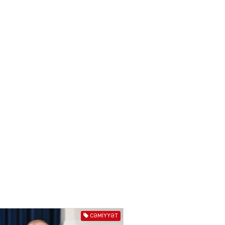
03.08.2026
6621
ƏT
Azərbaycan və Qırğızıstanı
bir-birinə yaxınlaşdıran
təkcə iqtisadi maraqlar
deyil
03.08.2026
5496
ƏT
Azərbaycanın Mərkəzi
Asiya ölkələri ilə
münasibətləri son illərdə
daha da genişlənir
03.08.2026
5905
ƏT
Türk dünyası və Mərkəzi
CƏMIYYƏT
Asiya ilə əlaqələri ildən-ilə