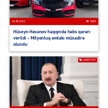
04.08.2026
5485
Hüseyn Həsənov haqqında həbs qərarı
verildi – Milyonluq əmlakı müsadirə
olundu
CƏMIYYƏT