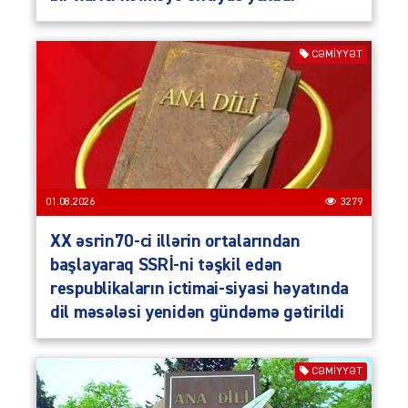
CƏMIYYƏT
01.08.2026
3279
XX əsrin70-ci illərin ortalarından
başlayaraq SSRİ-ni təşkil edən
respublikaların ictimai-siyasi həyatında
dil məsələsi yenidən gündəmə gətirildi
CƏMIYYƏT