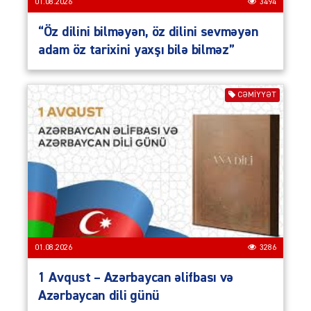
01.08.2026
3494
“Öz dilini bilməyən, öz dilini sevməyən
adam öz tarixini yaxşı bilə bilməz”
CƏMIYYƏT
01.08.2026
3286
1 Avqust – Azərbaycan əlifbası və
Azərbaycan dili günü