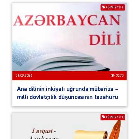
CƏMIYYƏT
01.08.2026
3270
Ana dilinin inkişafı uğrunda mübarizə –
milli dövlətçilik düşüncəsinin təzahürü
CƏMIYYƏT