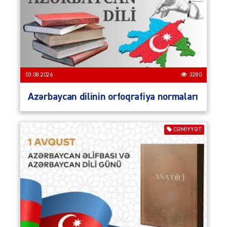
03.08.2026
3280
Azərbaycan dilinin orfoqrafiya normaları
CƏMIYYƏT