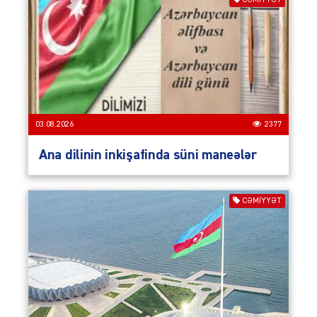
CƏMIYYƏT
03.08.2026
2377
Ana dilinin inkişafinda süni maneələr
CƏMIYYƏT