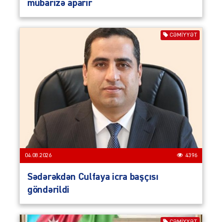
mübarizə aparır
CƏMIYYƏT
04.08.2026
4396
Sədərəkdən Culfaya icra başçısı
göndərildi