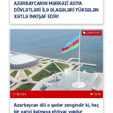
AZƏRBAYCANIN MƏRKƏZİ ASİYA
DÖVLƏTLƏRİ İLƏ ƏLAQƏLƏRİ YÜKSƏLƏN
XƏTLƏ İNKİŞAF EDİR!
CƏMIYYƏT
01.08.2026
3296
Azərbaycan dili o qədər zəngindir ki, heç
bir xarici kəlməyə ehtiyac yoxdur