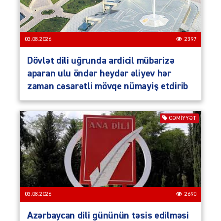
03.08.2026
2397
Dövlət dili uğrunda ardicil mübarizə
aparan ulu öndər heydər əliyev hər
zaman cəsarətli mövqe nümayiş etdirib
CƏMIYYƏT
03.08.2026
2690
Azərbaycan dili gününün təsis edilməsi