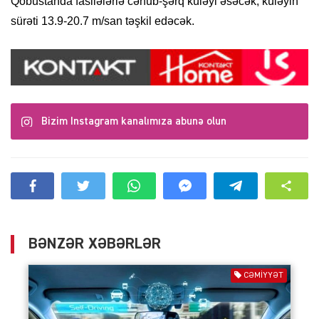
Qobustanda fasilələrlə cənub-şərq küləyi əsəcək, küləyin
sürəti 13.9-20.7 m/san təşkil edəcək.
Bizim Instagram kanalımıza abunə olun
BƏNZƏR XƏBƏRLƏR
CƏMIYYƏT