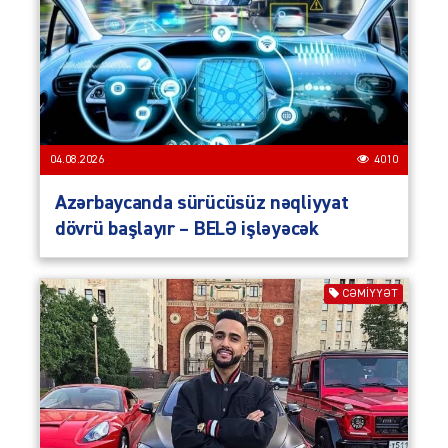
04.08.2026
4010
Azərbaycanda sürücüsüz nəqliyyat
dövrü başlayır – BELƏ işləyəcək
CƏMIYYƏT