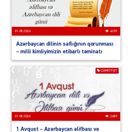
01.08.2026
4393
Azərbaycan dilinin saflığının qorunması
– milli kimliyimizin etibarlı təminatı
CƏMIYYƏT
01.08.2026
2689
1 Avqust – Azərbaycan əlifbası və