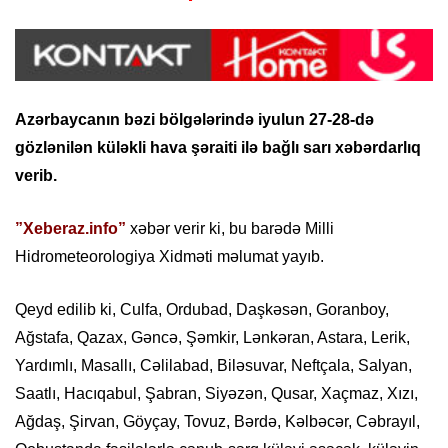
Azərbaycanın bəzi bölgələrində iyulun 27-28-də
gözlənilən küləkli hava şəraiti ilə bağlı sarı xəbərdarlıq
verib.
”Xeberaz.info”
xəbər verir ki, bu barədə Milli
Hidrometeorologiya Xidməti məlumat yayıb.
Qeyd edilib ki, Culfa, Ordubad, Daşkəsən, Goranboy,
Ağstafa, Qazax, Gəncə, Şəmkir, Lənkəran, Astara, Lerik,
Yardımlı, Masallı, Cəlilabad, Biləsuvar, Neftçala, Salyan,
Saatlı, Hacıqabul, Şabran, Siyəzən, Qusar, Xaçmaz, Xızı,
Ağdaş, Şirvan, Göyçay, Tovuz, Bərdə, Kəlbəcər, Cəbrayıl,