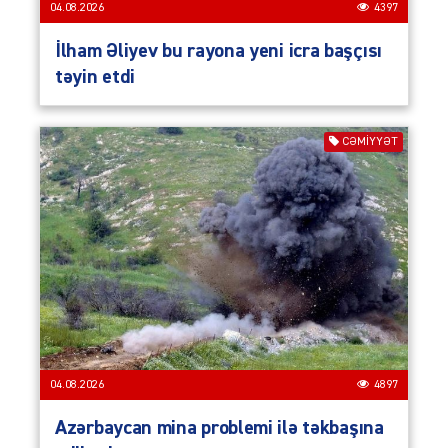
04.08.2026
4397
İlham Əliyev bu rayona yeni icra başçısı
təyin etdi
CƏMIYYƏT
04.08.2026
4897
Azərbaycan mina problemi ilə təkbaşına