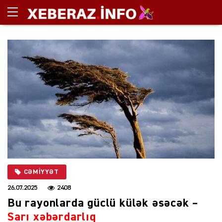
CƏMIYYƏT
26.07.2025
2408
Bu rayonlarda güclü külək əsəcək –
Sarı xəbərdarlıq