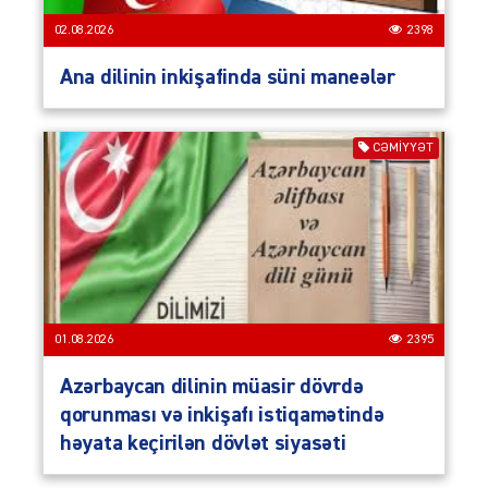
02.08.2026
2398
Ana dilinin inkişafinda süni maneələr
CƏMIYYƏT
01.08.2026
2395
Azərbaycan dilinin müasir dövrdə
qorunması və inkişafı istiqamətində
həyata keçirilən dövlət siyasəti