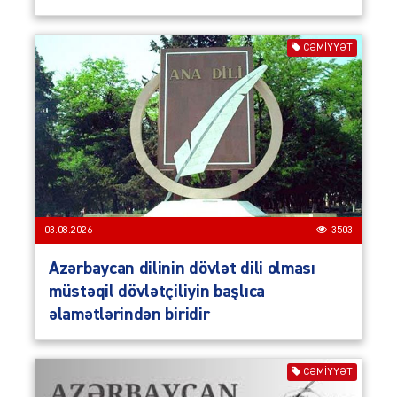
CƏMIYYƏT
03.08.2026
3503
Azərbaycan dilinin dövlət dili olması
müstəqil dövlətçiliyin başlıca
əlamətlərindən biridir
CƏMIYYƏT