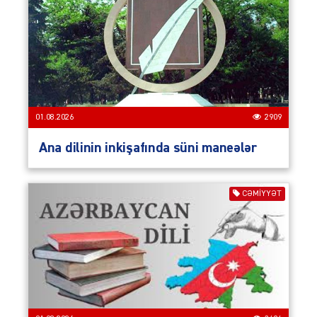
01.08.2026
2909
Ana dilinin inkişafında süni maneələr
CƏMIYYƏT