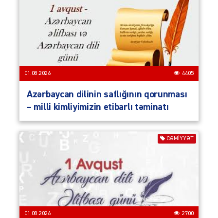
01.08.2026
4405
Azərbaycan dilinin saflığının qorunması
– milli kimliyimizin etibarlı təminatı
CƏMIYYƏT
01.08.2026
2700