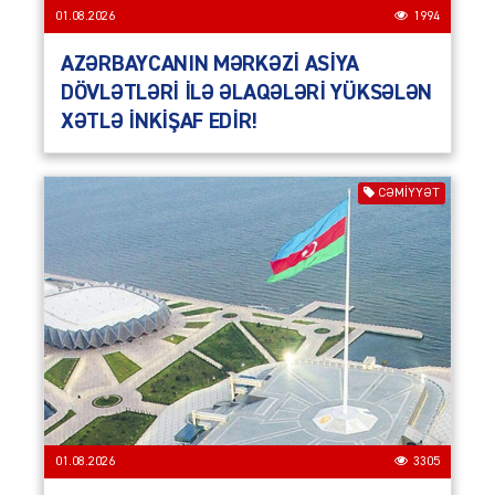
01.08.2026
1994
AZƏRBAYCANIN MƏRKƏZİ ASİYA
DÖVLƏTLƏRİ İLƏ ƏLAQƏLƏRİ YÜKSƏLƏN
XƏTLƏ İNKİŞAF EDİR!
CƏMIYYƏT
01.08.2026
3305