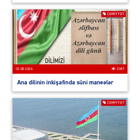
CƏMIYYƏT
03.08.2026
2387
Ana dilinin inkişafinda süni maneələr
CƏMIYYƏT