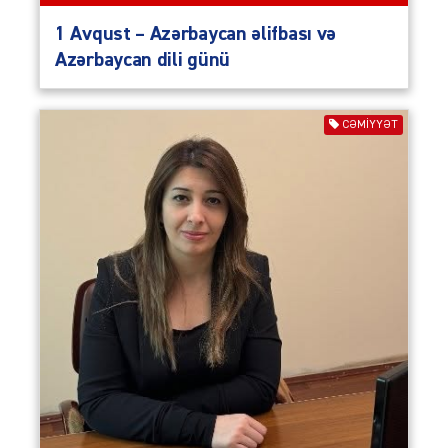
1 Avqust – Azərbaycan əlifbası və
Azərbaycan dili günü
CƏMIYYƏT