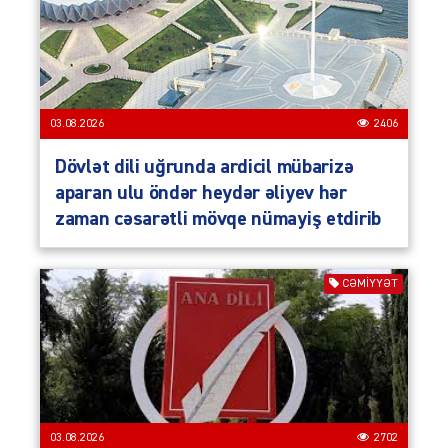
03.08.2026
2406
Dövlət dili uğrunda ardicil mübarizə
aparan ulu öndər heydər əliyev hər
zaman cəsarətli mövqe nümayiş etdirib
CƏMIYYƏT
03.08.2026
2702