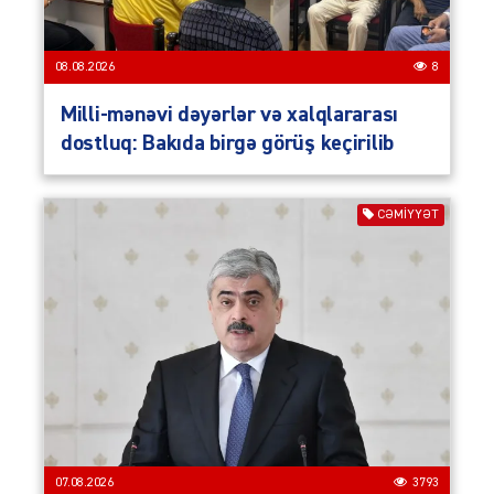
08.08.2026
8
Milli-mənəvi dəyərlər və xalqlararası
dostluq: Bakıda birgə görüş keçirilib
CƏMIYYƏT
07.08.2026
3793