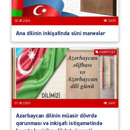
02.08.2026
2409
Ana dilinin inkişafinda süni maneələr
CƏMIYYƏT
01.08.2026
2407
Azərbaycan dilinin müasir dövrdə
qorunması və inkişafı istiqamətində