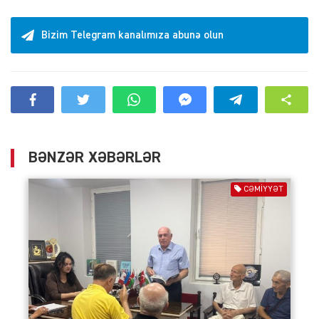
Bizim Telegram kanalımıza abunə olun
BƏNZƏR XƏBƏRLƏR
CƏMIYYƏT