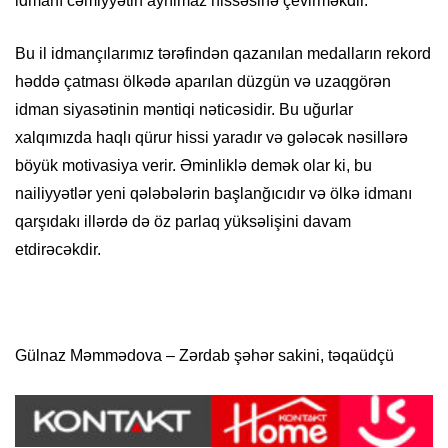
idmanı cəmiyyətin ayrılmaz hissəsinə çevirməkdir.
Bu il idmançılarımız tərəfindən qazanılan medalların rekord
həddə çatması ölkədə aparılan düzgün və uzaqgörən
idman siyasətinin məntiqi nəticəsidir. Bu uğurlar
xalqımızda haqlı qürur hissi yaradır və gələcək nəsillərə
böyük motivasiya verir. Əminliklə demək olar ki, bu
nailiyyətlər yeni qələbələrin başlanğıcıdır və ölkə idmanı
qarşıdakı illərdə də öz parlaq yüksəlişini davam
etdirəcəkdir.
Gülnaz Məmmədova – Zərdab şəhər sakini, təqaüdçü