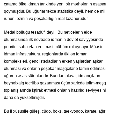
çataraq ölkə idman tarixində yeni bir mərhələnin əsasını
qoymuşdur. Bu uğurlar təkcə statistika deyil, həm də milli
ruhun, əzmin və peşəkarlığın real təzahürüdür.
Medal bolluğu təsadüfi deyil. Bu nəticələrin əldə
olunmasında ilk növbədə idmanın dövlət səviyyəsində
prioritet sahə elan edilməsi mühüm rol oynayır. Müasir
idman infrastrukturu, regionlarda tikilən idman
kompleksləri, gənc istedadların erkən yaşlardan aşkar
olunması və onların peşəkar məşqçilərlə təmin edilməsi
uğurun əsas sütunlarıdır. Bundan əlavə, idmançıların
beynəlxalq təcrübə qazanması üçün xaricdə təlim-məşq
toplanışlarında iştirak etməsi onların hazırlıq səviyyəsini
daha da yüksəltmişdir.
Bu il xüsusilə güləş, cüdo, boks, taekvondo, karate, ağır