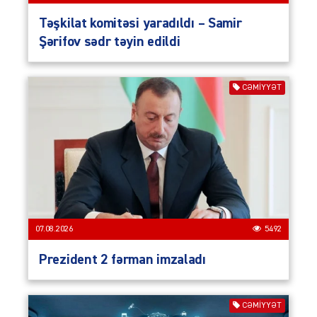
Təşkilat komitəsi yaradıldı – Samir
Şərifov sədr təyin edildi
CƏMIYYƏT
07.08.2026
5492
Prezident 2 fərman imzaladı
CƏMIYYƏT