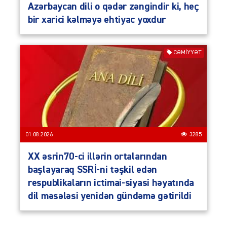
Azərbaycan dili o qədər zəngindir ki, heç
bir xarici kəlməyə ehtiyac yoxdur
CƏMIYYƏT
01.08.2026
3285
XX əsrin70-ci illərin ortalarından
başlayaraq SSRİ-ni təşkil edən
respublikaların ictimai-siyasi həyatında
dil məsələsi yenidən gündəmə gətirildi