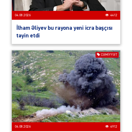
04.08.2026
4412
İlham Əliyev bu rayona yeni icra başçısı
təyin etdi
CƏMIYYƏT
04.08.2026
4912