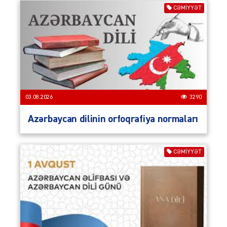
CƏMIYYƏT
03.08.2026
3290
Azərbaycan dilinin orfoqrafiya normaları
CƏMIYYƏT