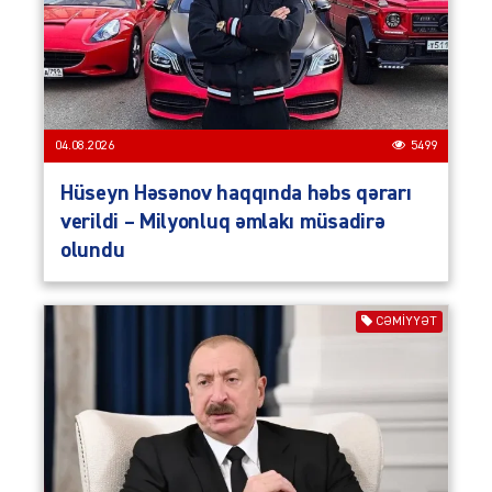
04.08.2026
5499
Hüseyn Həsənov haqqında həbs qərarı
verildi – Milyonluq əmlakı müsadirə
olundu
CƏMIYYƏT