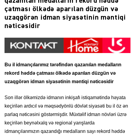
qazanılan medalların rekord həddə
çatması ölkədə aparılan düzgün və
uzaqgörən idman siyasətinin məntiqi
nəticəsidir
Bu il idmançılarımız tərəfindən qazanılan medalların
rekord həddə çatması ölkədə aparılan düzgün və
uzaqgörən idman siyasətinin məntiqi nəticəsidir
Son illər ölkəmizdə idmanın inkişafı istiqamətində həyata
keçirilən ardıcıl və məqsədyönlü dövlət siyasəti bu il öz ən
parlaq nəticəsini göstərmişdir. Müxtəlif idman növləri üzrə
keçirilən beynəlxalq və regional yarışlarda
idmançılarımızın qazandığı medalların sayı rekord həddə