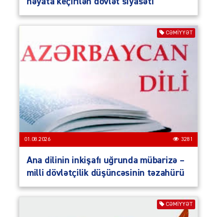
həyata keçirilən dövlət siyasəti
CƏMIYYƏT
01.08.2026
3281
Ana dilinin inkişafı uğrunda mübarizə –
milli dövlətçilik düşüncəsinin təzahürü
CƏMIYYƏT