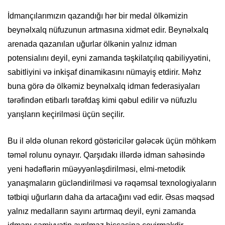
İdmançılarımızın qazandığı hər bir medal ölkəmizin
beynəlxalq nüfuzunun artmasına xidmət edir. Beynəlxalq
arenada qazanılan uğurlar ölkənin yalnız idman
potensialını deyil, eyni zamanda təşkilatçılıq qabiliyyətini,
sabitliyini və inkişaf dinamikasını nümayiş etdirir. Məhz
buna görə də ölkəmiz beynəlxalq idman federasiyaları
tərəfindən etibarlı tərəfdaş kimi qəbul edilir və nüfuzlu
yarışların keçirilməsi üçün seçilir.
Bu il əldə olunan rekord göstəricilər gələcək üçün möhkəm
təməl rolunu oynayır. Qarşıdakı illərdə idman sahəsində
yeni hədəflərin müəyyənləşdirilməsi, elmi-metodik
yanaşmaların gücləndirilməsi və rəqəmsal texnologiyaların
tətbiqi uğurların daha da artacağını vəd edir. Əsas məqsəd
yalnız medalların sayını artırmaq deyil, eyni zamanda