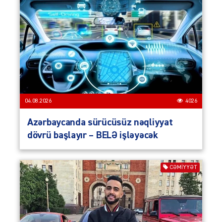
04.08.2026
4026
Azərbaycanda sürücüsüz nəqliyyat
dövrü başlayır – BELƏ işləyəcək
CƏMIYYƏT