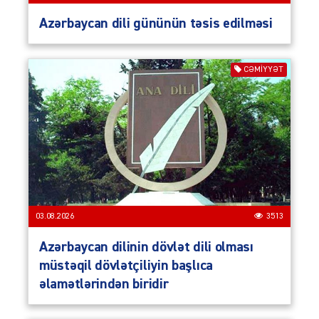
Azərbaycan dili gününün təsis edilməsi
CƏMIYYƏT
03.08.2026
3513
Azərbaycan dilinin dövlət dili olması
müstəqil dövlətçiliyin başlıca
əlamətlərindən biridir