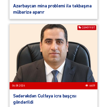
Azərbaycan mina problemi ilə təkbaşına
mübarizə aparır
CƏMIYYƏT
04.08.2026
4409
Sədərəkdən Culfaya icra başçısı
göndərildi