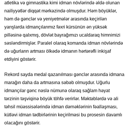
atletika və gimnastika kimi idman növlərində əldə olunan
nailiyyətlər diqqət mərkəzində olmuşdur. Həm böyüklər,
həm də gənclər və yeniyetmələr arasında keçirilən
yarışlarda idmançılarımız fəxri kürsünün ən yüksək
pilləsinə qalxmış, dövlət bayrağımızı ucaldaraq himnimizi
səsləndirmişlər. Paralel olaraq komanda idman növlərində
də uğurların artması ölkədə idmanın hərtərəfli inkişaf
etdiyini göstərir.
Rekord sayda medal qazanılması gənclər arasında idmana
marağın daha da artmasına səbəb olmuşdur. Uğurlu
idmançılar gənc nəslə nümunə olaraq sağlam həyat
tərzinin təşviqinə böyük töhfə verirlər. Məktəblərdə və ali
təhsil müəssisələrində idman dərnəklərinin fəallaşması,
kütləvi idman tədbirlərinin keçirilməsi bu prosesin davamlı
olacağını göstərir.