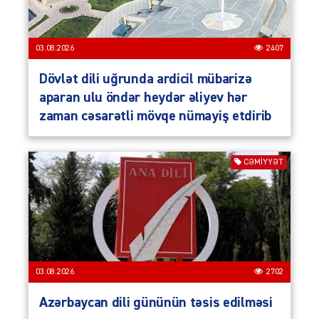
03.08.2026
2407
Dövlət dili uğrunda ardicil mübarizə
aparan ulu öndər heydər əliyev hər
zaman cəsarətli mövqe nümayiş etdirib
CƏMIYYƏT
03.08.2026
2702
Azərbaycan dili gününün təsis edilməsi