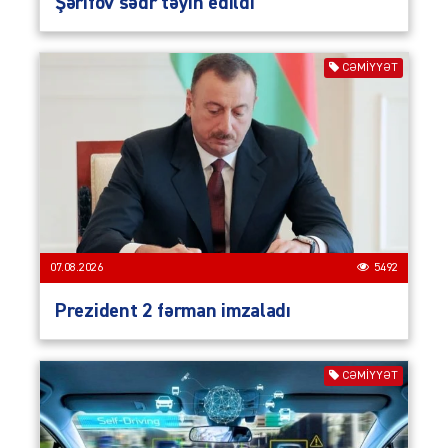
Şərifov sədr təyin edildi
CƏMIYYƏT
07.08.2026
5492
Prezident 2 fərman imzaladı
CƏMIYYƏT