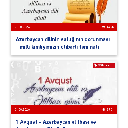
01.08.2026
4405
Azərbaycan dilinin saflığının qorunması
– milli kimliyimizin etibarlı təminatı
CƏMIYYƏT
01.08.2026
2701
1 Avqust – Azərbaycan əlifbası və