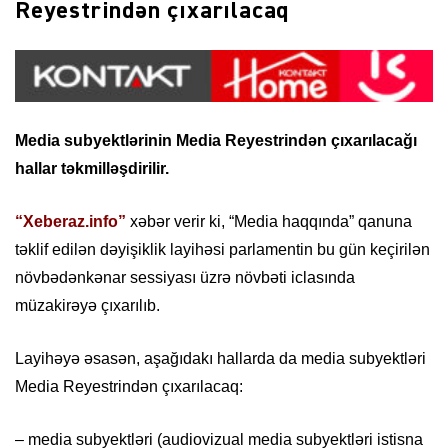
Reyestrindən çıxarılacaq
Media subyektlərinin Media Reyestrindən çıxarılacağı
hallar təkmilləşdirilir.
“Xeberaz.info”
xəbər verir ki, “Media haqqında” qanuna
təklif edilən dəyişiklik layihəsi parlamentin bu gün keçirilən
növbədənkənar sessiyası üzrə növbəti iclasında
müzakirəyə çıxarılıb.
Layihəyə əsasən, aşağıdakı hallarda da media subyektləri
Media Reyestrindən çıxarılacaq:
– media subyektləri (audiovizual media subyektləri istisna