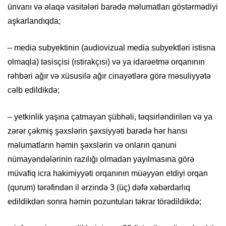
ünvanı və əlaqə vasitələri barədə məlumatları göstərmədiyi
aşkarlandıqda;
– media subyektinin (audiovizual media subyektləri istisna
olmaqla) təsisçisi (istirakçısı) və ya idarəetmə orqanının
rəhbəri ağır və xüsusilə ağır cinayətlərə görə məsuliyyətə
cəlb edildikdə;
– yetkinlik yaşına çatmayan şübhəli, təqsirləndirilən və ya
zərər çəkmiş şəxslərin şəxsiyyəti barədə hər hansı
məlumatların həmin şəxslərin və onların qanuni
nümayəndələrinin razılığı olmadan yayılmasına görə
müvafiq icra hakimiyyəti orqanının müəyyən etdiyi orqan
(qurum) tərəfindən il ərzində 3 (üç) dəfə xəbərdarlıq
edildikdən sonra həmin pozuntuları təkrar törədildikdə;