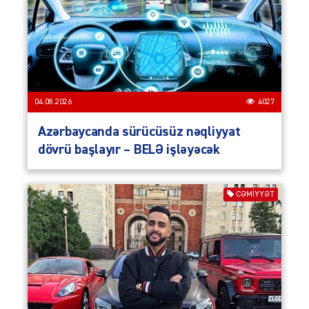
04.08.2026
4027
Azərbaycanda sürücüsüz nəqliyyat
dövrü başlayır – BELƏ işləyəcək
CƏMIYYƏT