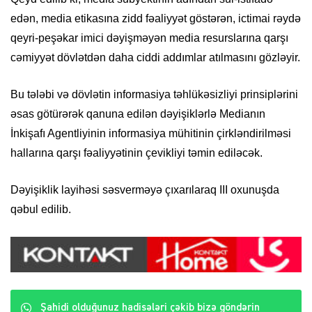
edən, media etikasına zidd fəaliyyət göstərən, ictimai rəydə
qeyri-peşəkar imici dəyişməyən media resurslarına qarşı
cəmiyyət dövlətdən daha ciddi addımlar atılmasını gözləyir.
Bu tələbi və dövlətin informasiya təhlükəsizliyi prinsiplərini
əsas götürərək qanuna edilən dəyişiklərlə Medianın
İnkişafı Agentliyinin informasiya mühitinin çirkləndirilməsi
hallarına qarşı fəaliyyətinin çevikliyi təmin ediləcək.
Dəyişiklik layihəsi səsverməyə çıxarılaraq III oxunuşda
qəbul edilib.
Şahidi olduğunuz hadisələri çəkib bizə göndərin