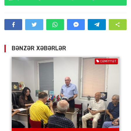
BƏNZƏR XƏBƏRLƏR
CƏMIYYƏT