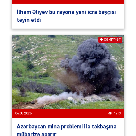
İlham Əliyev bu rayona yeni icra başçısı
təyin etdi
CƏMIYYƏT
04.08.2026
4913
Azərbaycan mina problemi ilə təkbaşına
mübarizə aparır