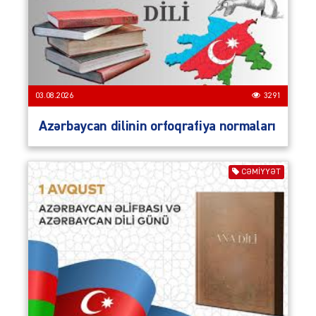
03.08.2026
3291
Azərbaycan dilinin orfoqrafiya normaları
CƏMIYYƏT