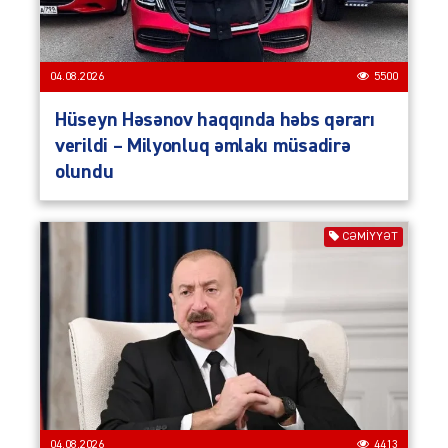
04.08.2026
5500
Hüseyn Həsənov haqqında həbs qərarı
verildi – Milyonluq əmlakı müsadirə
olundu
CƏMIYYƏT
04.08.2026
4413