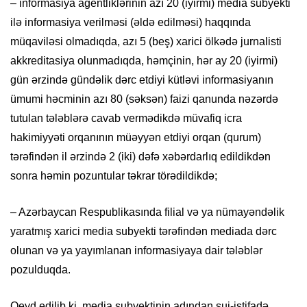
– informasiya agentliklərinin azı 20 (iyirmi) media subyekti
ilə informasiya verilməsi (əldə edilməsi) haqqında
müqaviləsi olmadıqda, azı 5 (beş) xarici ölkədə jurnalisti
akkreditasiya olunmadıqda, həmçinin, hər ay 20 (iyirmi)
gün ərzində gündəlik dərc etdiyi kütləvi informasiyanın
ümumi həcminin azı 80 (səksən) faizi qanunda nəzərdə
tutulan tələblərə cavab vermədikdə müvafiq icra
hakimiyyəti orqanının müəyyən etdiyi orqan (qurum)
tərəfindən il ərzində 2 (iki) dəfə xəbərdarlıq edildikdən
sonra həmin pozuntular təkrar törədildikdə;
– Azərbaycan Respublikasında filial və ya nümayəndəlik
yaratmış xarici media subyekti tərəfindən mediada dərc
olunan və ya yayımlanan informasiyaya dair tələblər
pozulduqda.
Qeyd edilib ki, media subyektinin adından sui-istifadə