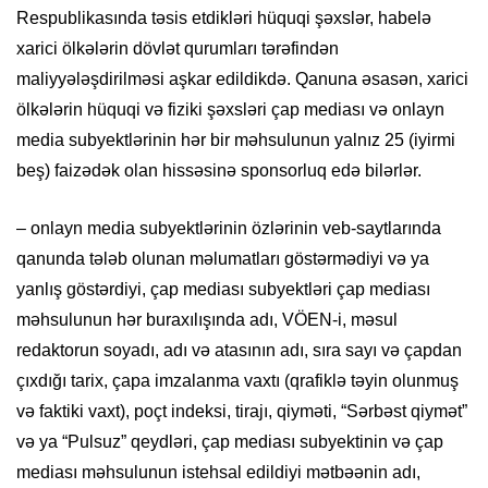
Respublikasında təsis etdikləri hüquqi şəxslər, habelə
xarici ölkələrin dövlət qurumları tərəfindən
maliyyələşdirilməsi aşkar edildikdə. Qanuna əsasən, xarici
ölkələrin hüquqi və fiziki şəxsləri çap mediası və onlayn
media subyektlərinin hər bir məhsulunun yalnız 25 (iyirmi
beş) faizədək olan hissəsinə sponsorluq edə bilərlər.
– onlayn media subyektlərinin özlərinin veb-saytlarında
qanunda tələb olunan məlumatları göstərmədiyi və ya
yanlış göstərdiyi, çap mediası subyektləri çap mediası
məhsulunun hər buraxılışında adı, VÖEN-i, məsul
redaktorun soyadı, adı və atasının adı, sıra sayı və çapdan
çıxdığı tarix, çapa imzalanma vaxtı (qrafiklə təyin olunmuş
və faktiki vaxt), poçt indeksi, tirajı, qiyməti, “Sərbəst qiymət”
və ya “Pulsuz” qeydləri, çap mediası subyektinin və çap
mediası məhsulunun istehsal edildiyi mətbəənin adı,