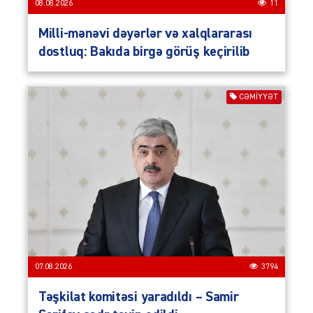
08.08.2026
11
Milli-mənəvi dəyərlər və xalqlararası
dostluq: Bakıda birgə görüş keçirilib
CƏMIYYƏT
07.08.2026
3794
Təşkilat komitəsi yaradıldı – Samir