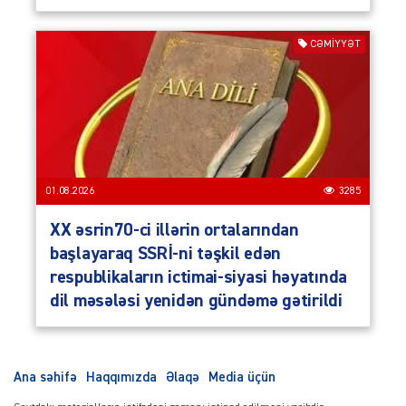
CƏMIYYƏT
01.08.2026
3285
XX əsrin70-ci illərin ortalarından
başlayaraq SSRİ-ni təşkil edən
respublikaların ictimai-siyasi həyatında
dil məsələsi yenidən gündəmə gətirildi
Ana səhifə
Haqqımızda
Əlaqə
Media üçün