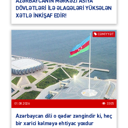
AZƏRBAYCANIN MƏRKƏZİ ASİYA
DÖVLƏTLƏRİ İLƏ ƏLAQƏLƏRİ YÜKSƏLƏN
XƏTLƏ İNKİŞAF EDİR!
CƏMIYYƏT
01.08.2026
3305
Azərbaycan dili o qədər zəngindir ki, heç
bir xarici kəlməyə ehtiyac yoxdur