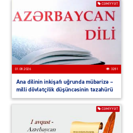
CƏMIYYƏT
01.08.2026
3281
Ana dilinin inkişafı uğrunda mübarizə –
milli dövlətçilik düşüncəsinin təzahürü
CƏMIYYƏT