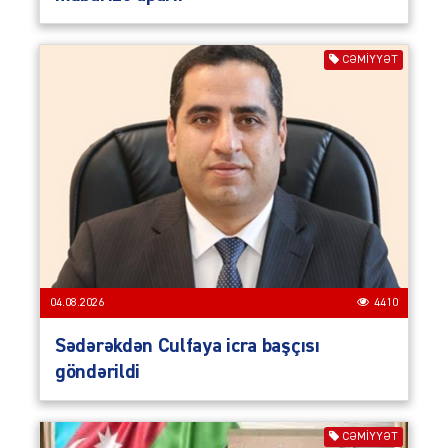
CƏMIYYƏT
04.08.2026
4410
Sədərəkdən Culfaya icra başçısı
göndərildi
CƏMIYYƏT