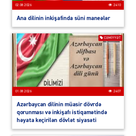
02.08.2026
2410
Ana dilinin inkişafinda süni maneələr
CƏMIYYƏT
01.08.2026
2407
Azərbaycan dilinin müasir dövrdə
qorunması və inkişafı istiqamətində
həyata keçirilən dövlət siyasəti