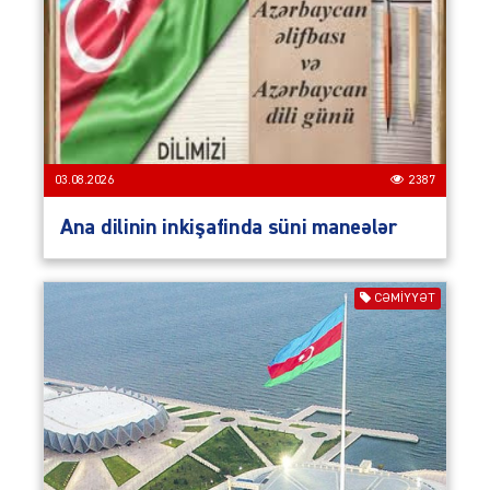
03.08.2026
2387
Ana dilinin inkişafinda süni maneələr
CƏMIYYƏT