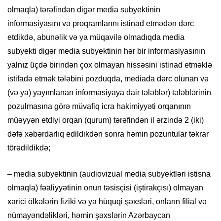
olmaqla) tərəfindən digər media subyektinin
informasiyasını və proqramlarını istinad etmədən dərc
etdikdə, abunəlik və ya müqavilə olmadıqda media
subyekti digər media subyektinin hər bir informasiyasının
yalnız üçdə birindən çox olmayan hissəsini istinad etməklə
istifadə etmək tələbini pozduqda, mediada dərc olunan və
(və ya) yayımlanan informasiyaya dair tələblər) tələblərinin
pozulmasına görə müvafiq icra hakimiyyəti orqanının
müəyyən etdiyi orqan (qurum) tərəfindən il ərzində 2 (iki)
dəfə xəbərdarlıq edildikdən sonra həmin pozuntular təkrar
törədildikdə;
– media subyektinin (audiovizual media subyektləri istisna
olmaqla) fəaliyyətinin onun təsisçisi (iştirakçısı) olmayan
xarici ölkələrin fiziki və ya hüquqi şəxsləri, onların filial və
nümayəndəlikləri, həmin şəxslərin Azərbaycan