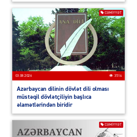
CƏMIYYƏT
03.08.2026
3514
Azərbaycan dilinin dövlət dili olması
müstəqil dövlətçiliyin başlıca
əlamətlərindən biridir
CƏMIYYƏT