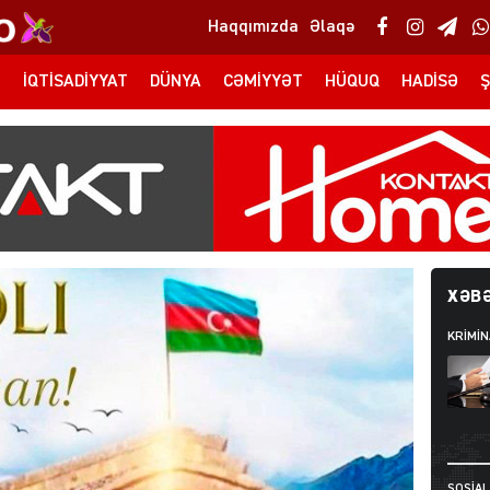
Haqqımızda
Əlaqə
T
İQTISADIYYAT
DÜNYA
CƏMIYYƏT
HÜQUQ
HADISƏ
Ş
XƏBƏ
KRIMIN
SOSIAL