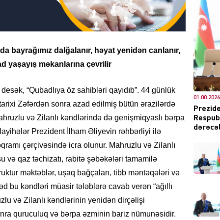
DÜNYA
a bayrağımız dalğalanır, həyat yenidən canlanır,
d yaşayış məkanlarına çevrilir
ə desək, “Qubadlıya öz sahibləri qayıdıb”. 44 günlük
01.08.2026
ŞOU-B
arixi Zəfərdən sonra azad edilmiş bütün ərazilərdə
Prezide
hruzlu və Zilanlı kəndlərində də genişmiqyaslı bərpa
Respubl
dərəcəl
layihələr Prezident İlham Əliyevin rəhbərliyi ilə
qramı çərçivəsində icra olunur. Mahruzlu və Zilanlı
, su və qaz təchizatı, rabitə şəbəkələri tamamilə
truktur məktəblər, uşaq bağçaları, tibb məntəqələri və
CƏMIY
əd bu kəndləri müasir tələblərə cavab verən “ağıllı
u və Zilanlı kəndlərinin yenidən dirçəlişi
nra quruculuq və bərpa əzminin bariz nümunəsidir.