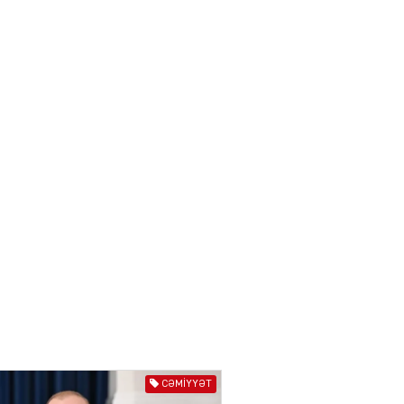
03.08.2026
6625
ƏT
Azərbaycan və Qırğızıstanı
bir-birinə yaxınlaşdıran
təkcə iqtisadi maraqlar
deyil
03.08.2026
5499
ƏT
Azərbaycanın Mərkəzi
Asiya ölkələri ilə
münasibətləri son illərdə
daha da genişlənir
03.08.2026
5908
ƏT
Türk dünyası və Mərkəzi
CƏMIYYƏT
Asiya ilə əlaqələri ildən-ilə