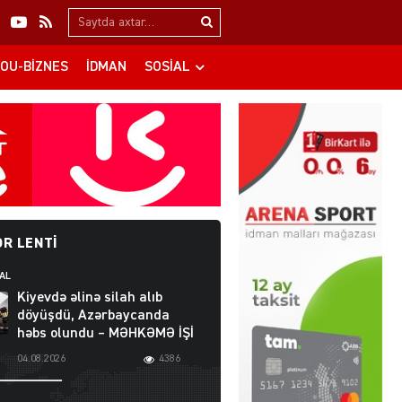
Search…
OU-BIZNES
İDMAN
SOSIAL
R LENTI
AL
Kiyevdə əlinə silah alıb
döyüşdü, Azərbaycanda
həbs olundu – MƏHKƏMƏ İŞİ
04.08.2026
4386