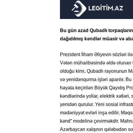
Bu gün azad Qubadlı torpaqlarınd
dağıdılmış kəndlər müasir və aba
Prezident İlham Əliyevin sözləri il
Vətən müharibəsində əldə olunan t
olduğu kimi, Qubadlı rayonunun Ma
və yenidənqurma işləri aparılır. Bu 
həyata keçirilən Böyük Qayıdış Pro
kəndlərində yollar, elektrik xətləri
yenidən qurulur. Yeni sosial infras
mədəniyyət evləri inşa edilir. Məqs
kənd” modelinə çevirməkdir. Mahruzl
Azərbaycan xalqının qələbədən so