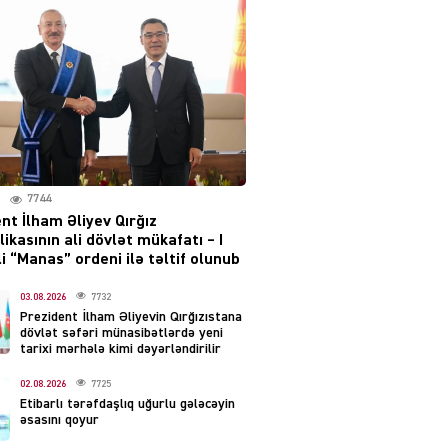
layihəsi ilə bağlı AÇIQLAMA
04.08.2026
4388
Müharibə Rusiyanın belini
bükür
04.08.2026
4001
7744
IZNES
nt İlham Əliyev Qırğız
Ekranlardan uzaq qalan
ikasının ali dövlət mükafatı – I
məşhur aktrisanın yeni
i “Manas” ordeni ilə təltif olunub
qazanc mənbəyi ortaya
çıxdı
03.08.2026
7732
Prezident İlham Əliyevin Qırğızıstana
04.08.2026
2167
dövlət səfəri münasibətlərdə yeni
tarixi mərhələ kimi dəyərləndirilir
YƏT
02.08.2026
7725
Hüseyn Həsənov haqqında
Etibarlı tərəfdaşlıq uğurlu gələcəyin
həbs qərarı verildi –
əsasını qoyur
Milyonluq əmlakı müsadirə