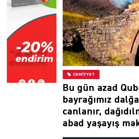
CƏMIYYƏT
Bu gün azad Quba
bayrağımız dalğa
canlanır, dağıdı
abad yaşayış mək