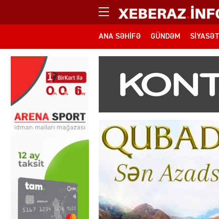
ANA SƏHIFƏ
GÜNDƏM
SIYASƏ