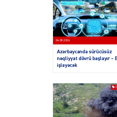
04.08.2026
Azərbaycanda sürücüsüz
nəqliyyat dövrü başlayır –
işləyəcək