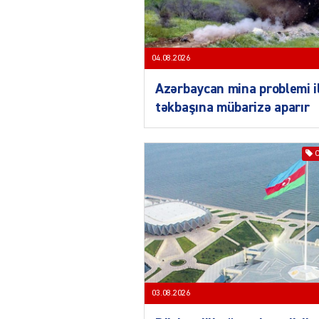
04.08.2026
Azərbaycan mina problemi i
təkbaşına mübarizə aparır
03.08.2026