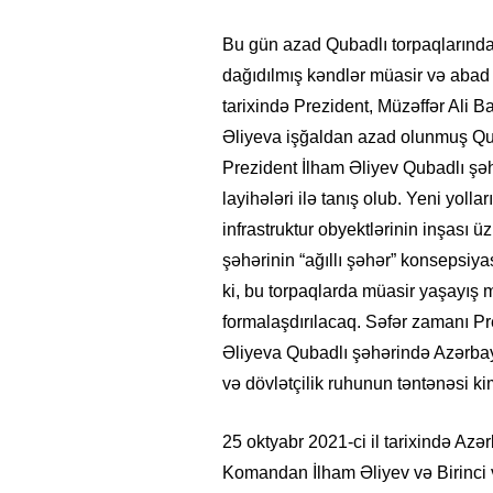
Bu gün azad Qubadlı torpaqlarında 
dağıdılmış kəndlər müasir və abad y
tarixində Prezident, Müzəffər Ali
Əliyeva işğaldan azad olunmuş Qub
Prezident İlham Əliyev Qubadlı şəh
layihələri ilə tanış olub. Yeni yollar
infrastruktur obyektlərinin inşası 
şəhərinin “ağıllı şəhər” konsepsiya
ki, bu torpaqlarda müasir yaşayış m
formalaşdırılacaq. Səfər zamanı Pr
Əliyeva Qubadlı şəhərində Azərbayc
və dövlətçilik ruhunun təntənəsi ki
25 oktyabr 2021-ci il tarixində Az
Komandan İlham Əliyev və Birinci 