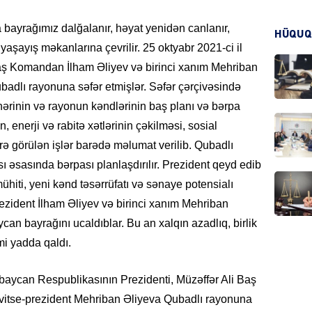
bayrağımız dalğalanır, həyat yenidən canlanır,
HÜQUQ
aşayış məkanlarına çevrilir. 25 oktyabr 2021-ci il
CƏMIY
 Baş Komandan İlham Əliyev və birinci xanım Mehriban
adlı rayonuna səfər etmişlər. Səfər çərçivəsində
ərinin və rayonun kəndlərinin baş planı və bərpa
ın, enerji və rabitə xətlərinin çəkilməsi, sosial
CƏMIY
üzrə görülən işlər barədə məlumat verilib. Qubadlı
sı əsasında bərpası planlaşdırılır. Prezident qeyd edib
ühiti, yeni kənd təsərrüfatı və sənaye potensialı
ezident İlham Əliyev və birinci xanım Mehriban
an bayrağını ucaldıblar. Bu an xalqın azadlıq, birlik
MANŞE
mi yadda qaldı.
ərbaycan Respublikasının Prezidenti, Müzəffər Ali Baş
vitse-prezident Mehriban Əliyeva Qubadlı rayonuna