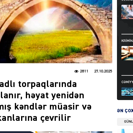
KRIMIN
2811
27.10.2025
dlı torpaqlarında
CƏMIY
lanır, həyat yenidən
lmış kəndlər müasir və
ƏN ÇO
anlarına çevrilir
GÜN
SIYAS