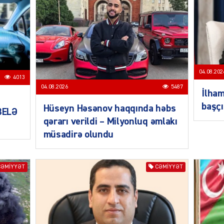
SIYAS
04.08.202
4013
04.08.2026
5487
İlham
başçı
Hüseyn Həsənov haqqında həbs
 BELƏ
qərarı verildi – Milyonluq əmlakı
SIYAS
müsadirə olundu
CƏMIYYƏT
CƏMIYYƏT
SIYAS