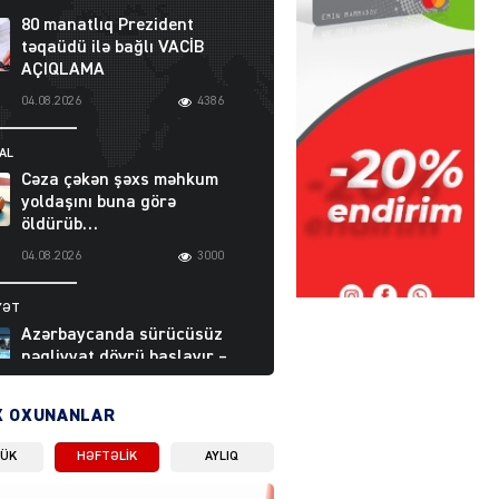
80 manatlıq Prezident
təqaüdü ilə bağlı VACİB
AÇIQLAMA
04.08.2026
4386
AL
Cəza çəkən şəxs məhkum
yoldaşını buna görə
öldürüb…
04.08.2026
3000
YƏT
Azərbaycanda sürücüsüz
nəqliyyat dövrü başlayır –
BELƏ işləyəcək
04.08.2026
4013
X OXUNANLAR
LÜK
HƏFTƏLIK
AYLIQ
ƏT
XİN rəhbərindən TRİPP