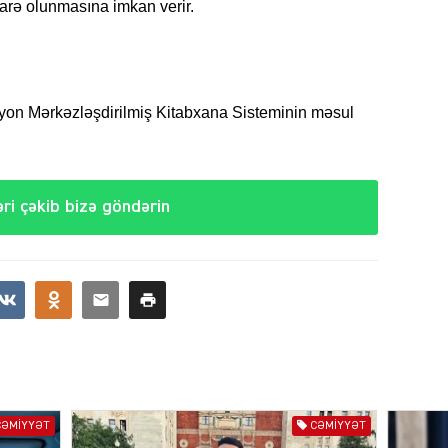
darə olunmasına imkan verir.
SIYAS
 Mərkəzləşdirilmiş Kitabxana Sisteminin məsul
ri çəkib bizə göndərin
SIYAS
SIYAS
CƏMIYYƏT
CƏMIYYƏT