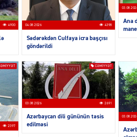
03.08.202
Ana d
4900
04.08.2026
4398
mane
lə
Sədərəkdən Culfaya icra başçısı
göndərildi
SIYAS
CƏMIYYƏT
CƏMIYYƏT
SIYAS
03.08.2026
2691
Azərbaycan dili gününün təsis
03.08.202
edilməsi
2397
Azərb