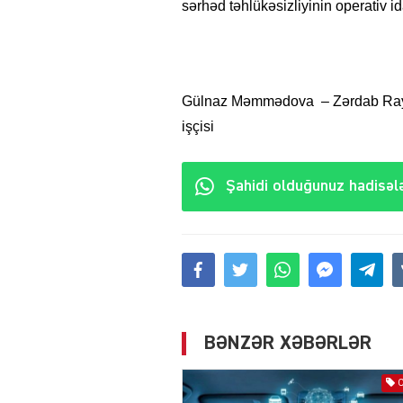
sərhəd təhlükəsizliyinin operativ i
Gülnaz Məmmədova – Zərdab Rayon
işçisi
Şahidi olduğunuz hadisələ
BƏNZƏR XƏBƏRLƏR