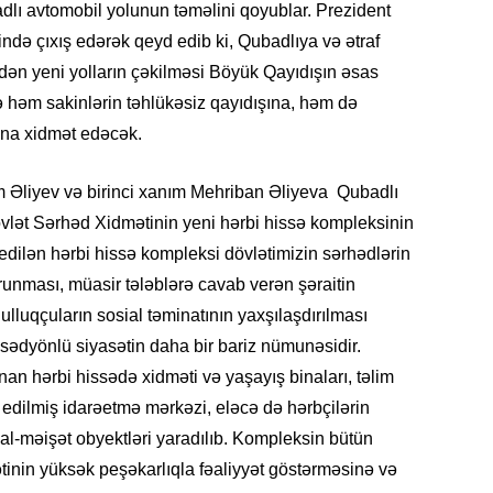
dlı avtomobil yolunun təməlini qoyublar. Prezident
SIYAS
də çıxış edərək qeyd edib ki, Qubadlıya və ətraf
edən yeni yolların çəkilməsi Böyük Qayıdışın əsas
hə həm sakinlərin təhlükəsiz qayıdışına, həm də
ına xidmət edəcək.
DÜNYA
 Əliyev və birinci xanım Mehriban Əliyeva Qubadlı
vlət Sərhəd Xidmətinin yeni hərbi hissə kompleksinin
a edilən hərbi hissə kompleksi dövlətimizin sərhədlərin
qorunması, müasir tələblərə cavab verən şəraitin
CƏMIY
lluqçuların sosial təminatının yaxşılaşdırılması
sədyönlü siyasətin daha bir bariz nümunəsidir.
an hərbi hissədə xidməti və yaşayış binaları, təlim
z edilmiş idarəetmə mərkəzi, eləcə də hərbçilərin
SIYAS
ial-məişət obyektləri yaradılıb. Kompleksin bütün
tinin yüksək peşəkarlıqla fəaliyyət göstərməsinə və