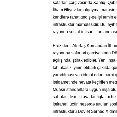
səfərləri çərçivəsində Xanlıq–Quba
İlham Əliyev təməlqoyma mərasimin
kəndlərə rahat gediş-gəlişi təmin 
infrastruktur mərhələsidir. Bu layi
rayonun sosial-iqtisadi canlanmas
Prezident, Ali Baş Komandan İlham
rayonuna səfərləri çərçivəsində Dö
açılışında iştirak ediblər. Yeni inş
təhlükəsizliyinin etibarlı şəkildə 
yaradılması və xidmət edən hərbi qu
istiqamətində həyata keçirilən məq
Müasir standartlara uyğun inşa olun
sahələri, texniki avadanlıqla təchi
istirahəti üçün nəzərdə tutulan sos
infrastrukturu Dövlət Sərhəd Xidmə