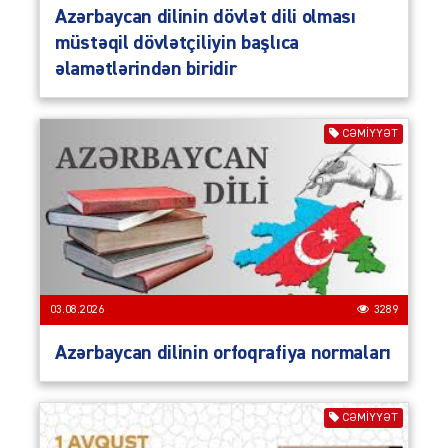
Azərbaycan dilinin dövlət dili olması
müstəqil dövlətçiliyin başlıca
əlamətlərindən biridir
CƏMIYYƏT
03.08.2026
3289
Azərbaycan dilinin orfoqrafiya normaları
CƏMIYYƏT