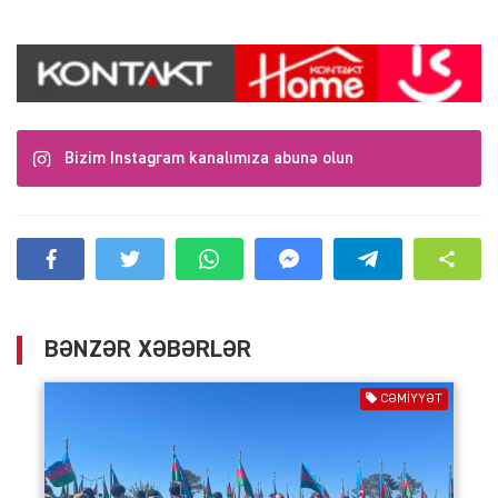
Bizim Instagram kanalımıza abunə olun
BƏNZƏR XƏBƏRLƏR
CƏMIYYƏT