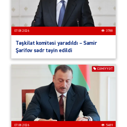
07.08.2026
3788
Təşkilat komitəsi yaradıldı – Samir
Şərifov sədr təyin edildi
CƏMIYYƏT
07.08.2026
5489