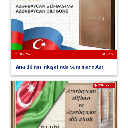
02.08.2026
2408
Ana dilinin inkişafinda süni maneələr
CƏMIYYƏT