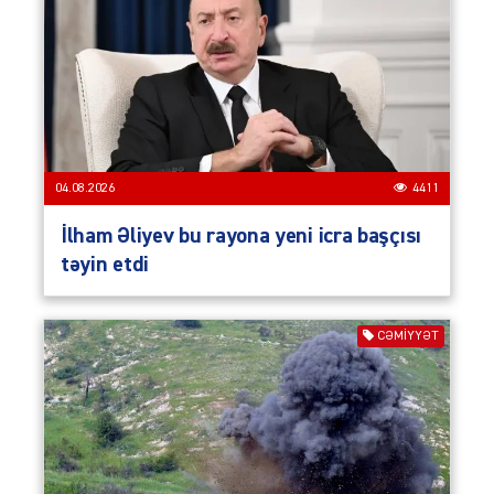
04.08.2026
4411
İlham Əliyev bu rayona yeni icra başçısı
təyin etdi
CƏMIYYƏT