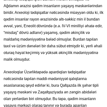
Ağdamın ərazisi qədim insanların yaşayış məskənlərindən
biridir. Arxeoloji tədqiqatlar nəticəsində müəyyən oldu ki, ilk
qədim insanlar rayon ərazisində altı-səkkiz min il bundan
əvvəl, yəni, Eneolit dövründə (e.ə. IV-VI minilliyi əhatə edir,
“misdaş” dövrü adlanır) yaşamış, qədim əkinçilik və
maldarlıq mədəniyyətinə bələd olmuşlar. Burdan tapılan
taxıl və üzüm dənələri bir daha sübut etmişdir ki, yerli əhali
oturaq həyat keçirmiş və yüksək əkinçilik mədəniyyətinə
malik olmuşdur.
Arxeoloqlar Üzərliktəpədə apardıqları tədqiqatlar
nəticəsində tapılan maddi-mədəniyyət qalıqlarına
əsaslanaraq qeyd edirlər ki, bura Qafqazda ilk şəhər tipli
yaşayış məskəni və Zaqafqaziyada ən zəngin abidələri
olan yerlərdən biri olmuşdur. Bu təpə, qədim insanların
yaşayış mərkəzi olaraq tanınır və burada aparılan