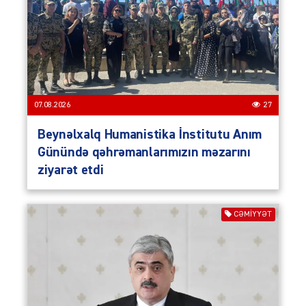
07.08.2026
27
Beynəlxalq Humanistika İnstitutu Anım
Günündə qəhrəmanlarımızın məzarını
ziyarət etdi
CƏMIYYƏT