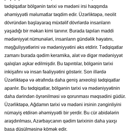
tədqiqatlar bölgənin tarixi və mədəni irsi haqqında
əhəmiyyətli məlumatlar təqdim edir. Üzərliktəpə, neolit
dövründən başlayaraq müxtəlif dövrlərdə insanların
yaşadığı bir məkan kimi tanınır. Burada tapılan maddi
mədəniyyət nümunələri, insanların gündəlik həyatını,
məşğuliyyətlərini və mədəniyyətini əks etdirir. Tədqiqatlar
zamanı burada qədim keramika, alət və digər mədəniyyət
qalıqları aşkar edilmişdir. Bu tapıntılar, bölgənin tarixi
inkişafını və insan fəaliyyətini göstərir. Son illərdə
Üzərliktəpə və ətrafında daha geniş arxeoloji tədqiqatlar
aparılır. Bu tədqiqatlar, bölgənin tarixi və mədəniyyətinin
daha dərindən öyrənilməsi və qorunması məqsədini güdür.
Üzərliktəpə, Ağdamın tarixi və mədəni irsinin zənginliyini
nümayiş etdirən əhəmiyyətli bir yerdir. Bu cür abidələrin
araşdırılması, Azərbaycanın qədim tarixinin daha yaxşı
başa düşülməsinə kömək edir.