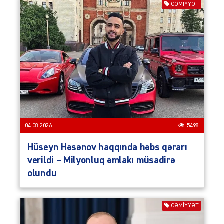
CƏMIYYƏT
04.08.2026
5498
Hüseyn Həsənov haqqında həbs qərarı
verildi – Milyonluq əmlakı müsadirə
olundu
CƏMIYYƏT