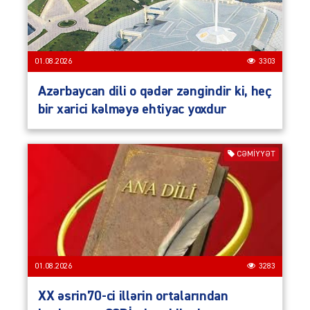
01.08.2026
3303
Azərbaycan dili o qədər zəngindir ki, heç
bir xarici kəlməyə ehtiyac yoxdur
CƏMIYYƏT
01.08.2026
3283
XX əsrin70-ci illərin ortalarından