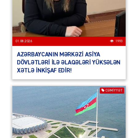
01.08.2026
1993
AZƏRBAYCANIN MƏRKƏZİ ASİYA
DÖVLƏTLƏRİ İLƏ ƏLAQƏLƏRİ YÜKSƏLƏN
XƏTLƏ İNKİŞAF EDİR!
CƏMIYYƏT