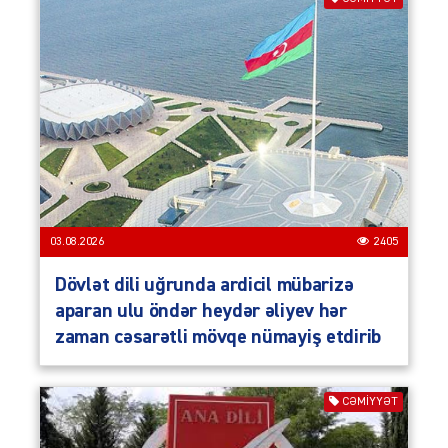
03.08.2026
2405
Dövlət dili uğrunda ardicil mübarizə
aparan ulu öndər heydər əliyev hər
zaman cəsarətli mövqe nümayiş etdirib
CƏMIYYƏT