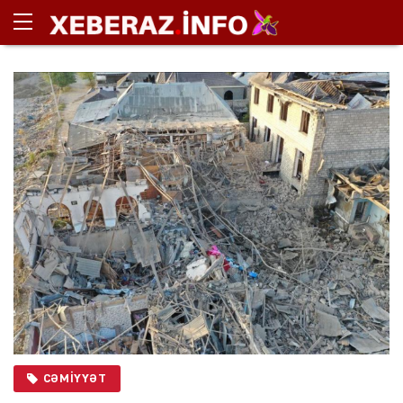
CƏMIYYƏT