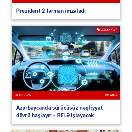
Prezident 2 fərman imzaladı
CƏMIYYƏT
04.08.2026
4024
Azərbaycanda sürücüsüz nəqliyyat
dövrü başlayır – BELƏ işləyəcək