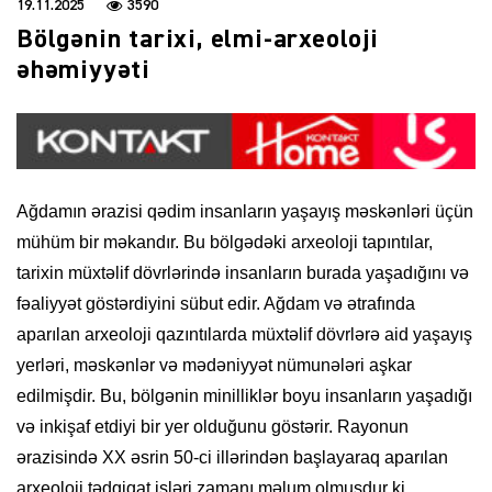
19.11.2025
3590
Bölgənin tarixi, elmi-arxeoloji
əhəmiyyəti
Ağdamın ərazisi qədim insanların yaşayış məskənləri üçün
mühüm bir məkandır. Bu bölgədəki arxeoloji tapıntılar,
tarixin müxtəlif dövrlərində insanların burada yaşadığını və
fəaliyyət göstərdiyini sübut edir. Ağdam və ətrafında
aparılan arxeoloji qazıntılarda müxtəlif dövrlərə aid yaşayış
yerləri, məskənlər və mədəniyyət nümunələri aşkar
edilmişdir. Bu, bölgənin minilliklər boyu insanların yaşadığı
və inkişaf etdiyi bir yer olduğunu göstərir. Rayonun
ərazisində XX əsrin 50-ci illərindən başlayaraq aparılan
arxeoloji tədqiqat işləri zamanı məlum olmuşdur ki,