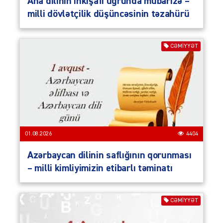
Ana dilinin inkişafı uğrunda mübarizə –
milli dövlətçilik düşüncəsinin təzahürü
CƏMIYYƏT
01.08.2026
4404
Azərbaycan dilinin saflığının qorunması
– milli kimliyimizin etibarlı təminatı
CƏMIYYƏT