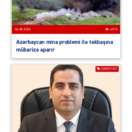
04.08.2026
4910
Azərbaycan mina problemi ilə təkbaşına
mübarizə aparır
CƏMIYYƏT