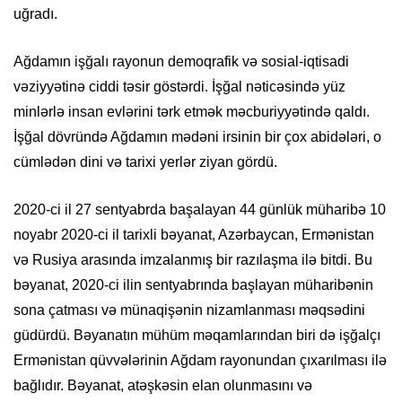
uğradı.
Ağdamın işğalı rayonun demoqrafik və sosial-iqtisadi
vəziyyətinə ciddi təsir göstərdi. İşğal nəticəsində yüz
minlərlə insan evlərini tərk etmək məcburiyyətində qaldı.
İşğal dövründə Ağdamın mədəni irsinin bir çox abidələri, o
cümlədən dini və tarixi yerlər ziyan gördü.
2020-ci il 27 sentyabrda başalayan 44 günlük müharibə 10
noyabr 2020-ci il tarixli bəyanat, Azərbaycan, Ermənistan
və Rusiya arasında imzalanmış bir razılaşma ilə bitdi. Bu
bəyanat, 2020-ci ilin sentyabrında başlayan müharibənin
sona çatması və münaqişənin nizamlanması məqsədini
güdürdü. Bəyanatın mühüm məqamlarından biri də işğalçı
Ermənistan qüvvələrinin Ağdam rayonundan çıxarılması ilə
bağlıdır. Bəyanat, atəşkəsin elan olunmasını və