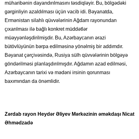
müharibənin dayandırılmasını təsdiqləyir. Bu, bölgədəki
gərginliyin azaldılması üçün vacib idi. Bəyanatda,
Ermənistan silahlı qüvvələrinin Ağdam rayonundan
çıxarılması ilə bağlı konkret müddətlər
müəyyənləşdirilmişdir. Bu, Azərbaycanın ərazi
bütövlüyünün bərpa edilməsinə yönəlmiş bir addımdır.
Bəyanat çərçivəsində, Rusiya sülh qüvvələrinin bölgəyə
göndərilməsi planlaşdırılmışdır. Ağdamın azad edilməsi,
Azərbaycanın tarixi və mədəni irsinin qorunması
baxımından da önəmlidir.
Zərdab rayon Heydər Əliyev Mərkəzinin
əməkdaşı
Nicat
Əhmədzadə