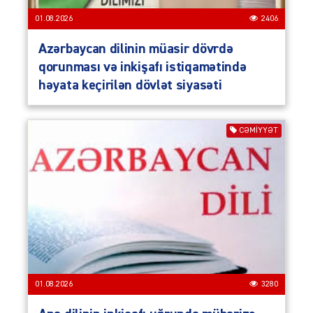
01.08.2026
2406
Azərbaycan dilinin müasir dövrdə
qorunması və inkişafı istiqamətində
həyata keçirilən dövlət siyasəti
CƏMIYYƏT
01.08.2026
3280