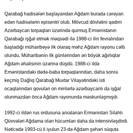
Qarabağ hadisələri başlayandan Ağdam burada cərəyan
edən hadisələrin episentri olub. Mövcud dövlətini qədim
Azərbaycan torpaqları üzərində qurmuş Ermənistanın
Qarabağı işğal etmək məqsədi ilə 1988-ci ilin fevralından
başladığı müharibəyə ilk olaraq məhz Ağdam rayonu cəlb
olundu. Müharibənin ilk günlərindən ən böyük ağırlıqlar
Ağdam əhalisinin üzərinə düşdü. 1988-ci ildə
Emənistandakı dədə-baba torpaqlarından, daha sonra
keçmiş Dağlıq Qarabağ Muxtar Vilayətindəki isti
ocaqlarından qovulan on minlərlə azərbaycanlı da işğal
olunmazdan öncə Ağdam rayonunda məskunlaşmışdı.
1992-ci ildən rus ordusuna arxalanan Ermənistan Silahlı
Qüvvələri Ağdama olan hücumları daha da intensivləşdirdi.
Nəticədə 1993-cü il iyulun 23-də Ağdam şəhəri süquta