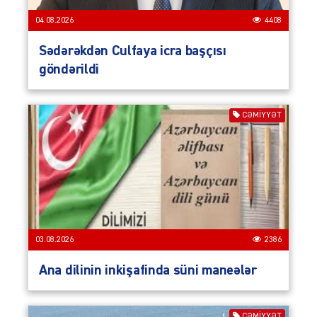
04.08.2026
4408
Sədərəkdən Culfaya icra başçısı
göndərildi
CƏMIYYƏT
03.08.2026
2386
Ana dilinin inkişafinda süni maneələr
CƏMIYYƏT