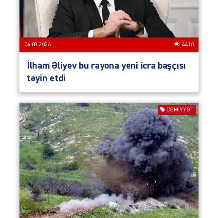
04.08.2026
4410
İlham Əliyev bu rayona yeni icra başçısı
təyin etdi
CƏMIYYƏT