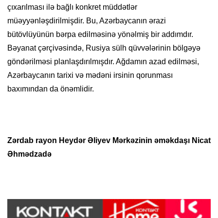
çıxarılması ilə bağlı konkret müddətlər
müəyyənləşdirilmişdir. Bu, Azərbaycanın ərazi
bütövlüyünün bərpa edilməsinə yönəlmiş bir addımdır.
Bəyanat çərçivəsində, Rusiya sülh qüvvələrinin bölgəyə
göndərilməsi planlaşdırılmışdır. Ağdamın azad edilməsi,
Azərbaycanın tarixi və mədəni irsinin qorunması
baxımından da önəmlidir.
Zərdab rayon Heydər Əliyev Mərkəzinin
əməkdaşı
Nicat
Əhmədzadə