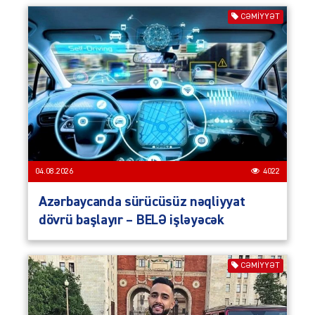
CƏMIYYƏT
04.08.2026
4022
Azərbaycanda sürücüsüz nəqliyyat
dövrü başlayır – BELƏ işləyəcək
CƏMIYYƏT