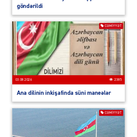
göndərildi
CƏMIYYƏT
03.08.2026
2385
Ana dilinin inkişafinda süni maneələr
CƏMIYYƏT