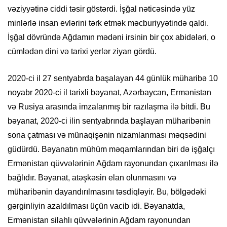
vəziyyətinə ciddi təsir göstərdi. İşğal nəticəsində yüz
minlərlə insan evlərini tərk etmək məcburiyyətində qaldı.
İşğal dövründə Ağdamın mədəni irsinin bir çox abidələri, o
cümlədən dini və tarixi yerlər ziyan gördü.
2020-ci il 27 sentyabrda başalayan 44 günlük müharibə 10
noyabr 2020-ci il tarixli bəyanat, Azərbaycan, Ermənistan
və Rusiya arasında imzalanmış bir razılaşma ilə bitdi. Bu
bəyanat, 2020-ci ilin sentyabrında başlayan müharibənin
sona çatması və münaqişənin nizamlanması məqsədini
güdürdü. Bəyanatın mühüm məqamlarından biri də işğalçı
Ermənistan qüvvələrinin Ağdam rayonundan çıxarılması ilə
bağlıdır. Bəyanat, atəşkəsin elan olunmasını və
müharibənin dayandırılmasını təsdiqləyir. Bu, bölgədəki
gərginliyin azaldılması üçün vacib idi. Bəyanatda,
Ermənistan silahlı qüvvələrinin Ağdam rayonundan