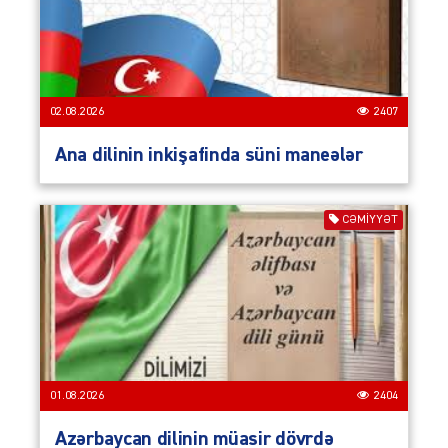
02.08.2026
2407
Ana dilinin inkişafinda süni maneələr
CƏMIYYƏT
01.08.2026
2404
Azərbaycan dilinin müasir dövrdə