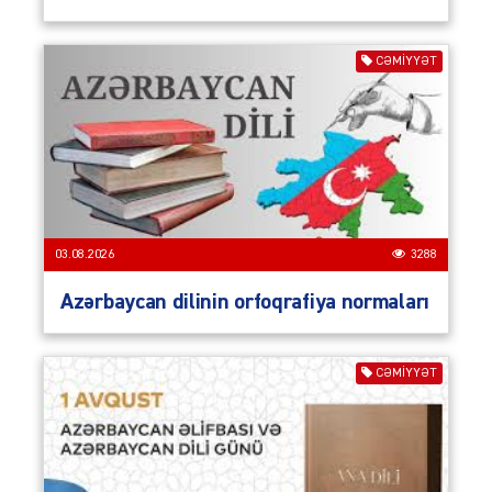
CƏMIYYƏT
03.08.2026
3288
Azərbaycan dilinin orfoqrafiya normaları
CƏMIYYƏT