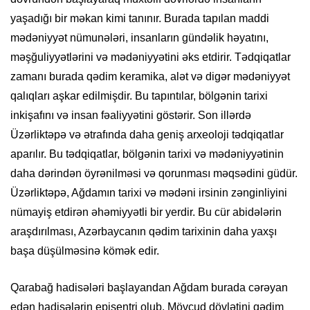
yaşadığı bir məkan kimi tanınır. Burada tapılan maddi
mədəniyyət nümunələri, insanların gündəlik həyatını,
məşğuliyyətlərini və mədəniyyətini əks etdirir. Tədqiqatlar
zamanı burada qədim keramika, alət və digər mədəniyyət
qalıqları aşkar edilmişdir. Bu tapıntılar, bölgənin tarixi
inkişafını və insan fəaliyyətini göstərir. Son illərdə
Üzərliktəpə və ətrafında daha geniş arxeoloji tədqiqatlar
aparılır. Bu tədqiqatlar, bölgənin tarixi və mədəniyyətinin
daha dərindən öyrənilməsi və qorunması məqsədini güdür.
Üzərliktəpə, Ağdamın tarixi və mədəni irsinin zənginliyini
nümayiş etdirən əhəmiyyətli bir yerdir. Bu cür abidələrin
araşdırılması, Azərbaycanın qədim tarixinin daha yaxşı
başa düşülməsinə kömək edir.
Qarabağ hadisələri başlayandan Ağdam burada cərəyan
edən hadisələrin episentri olub. Mövcud dövlətini qədim