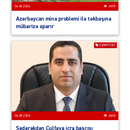
04.08.2026
4909
Azərbaycan mina problemi ilə təkbaşına
mübarizə aparır
CƏMIYYƏT
04.08.2026
4406
Sədərəkdən Culfaya icra başçısı