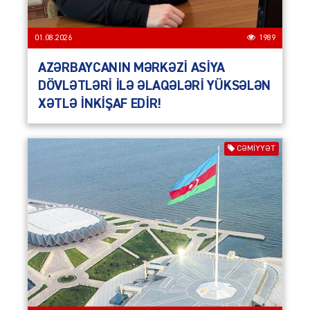
01.08.2026
1989
AZƏRBAYCANIN MƏRKƏZİ ASİYA
DÖVLƏTLƏRİ İLƏ ƏLAQƏLƏRİ YÜKSƏLƏN
XƏTLƏ İNKİŞAF EDİR!
CƏMIYYƏT