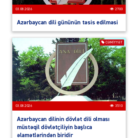
03.08.2026
2700
Azərbaycan dili gününün təsis edilməsi
CƏMIYYƏT
03.08.2026
3510
Azərbaycan dilinin dövlət dili olması
müstəqil dövlətçiliyin başlıca
əlamətlərindən biridir