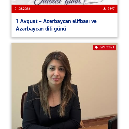
01.08.2026
2697
1 Avqust – Azərbaycan əlifbası və
Azərbaycan dili günü
CƏMIYYƏT