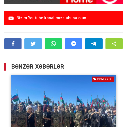
Bizim Youtube kanalımıza abunə olun
BƏNZƏR XƏBƏRLƏR
CƏMIYYƏT