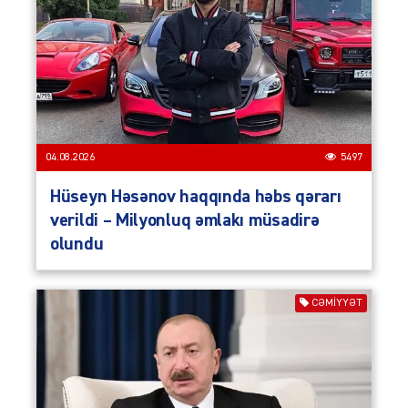
04.08.2026
5497
Hüseyn Həsənov haqqında həbs qərarı
verildi – Milyonluq əmlakı müsadirə
olundu
CƏMIYYƏT