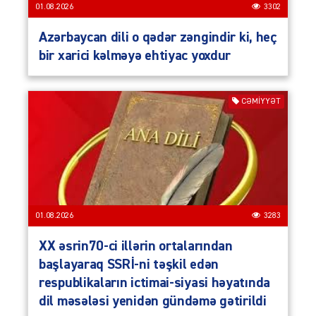
01.08.2026
3302
Azərbaycan dili o qədər zəngindir ki, heç
bir xarici kəlməyə ehtiyac yoxdur
CƏMIYYƏT
01.08.2026
3283
XX əsrin70-ci illərin ortalarından
başlayaraq SSRİ-ni təşkil edən
respublikaların ictimai-siyasi həyatında
dil məsələsi yenidən gündəmə gətirildi