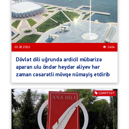
03.08.2026
2404
Dövlət dili uğrunda ardicil mübarizə
aparan ulu öndər heydər əliyev hər
zaman cəsarətli mövqe nümayiş etdirib
CƏMIYYƏT