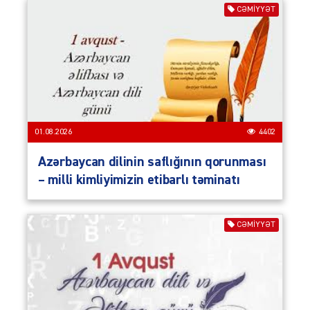
CƏMIYYƏT
01.08.2026
4402
Azərbaycan dilinin saflığının qorunması
– milli kimliyimizin etibarlı təminatı
CƏMIYYƏT