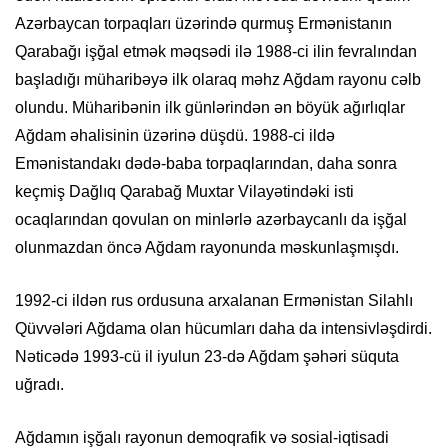
Azərbaycan torpaqları üzərində qurmuş Ermənistanın
Qarabağı işğal etmək məqsədi ilə 1988-ci ilin fevralından
başladığı müharibəyə ilk olaraq məhz Ağdam rayonu cəlb
olundu. Müharibənin ilk günlərindən ən böyük ağırlıqlar
Ağdam əhalisinin üzərinə düşdü. 1988-ci ildə
Emənistandakı dədə-baba torpaqlarından, daha sonra
keçmiş Dağlıq Qarabağ Muxtar Vilayətindəki isti
ocaqlarından qovulan on minlərlə azərbaycanlı da işğal
olunmazdan öncə Ağdam rayonunda məskunlaşmışdı.
1992-ci ildən rus ordusuna arxalanan Ermənistan Silahlı
Qüvvələri Ağdama olan hücumları daha da intensivləşdirdi.
Nəticədə 1993-cü il iyulun 23-də Ağdam şəhəri süquta
uğradı.
Ağdamın işğalı rayonun demoqrafik və sosial-iqtisadi