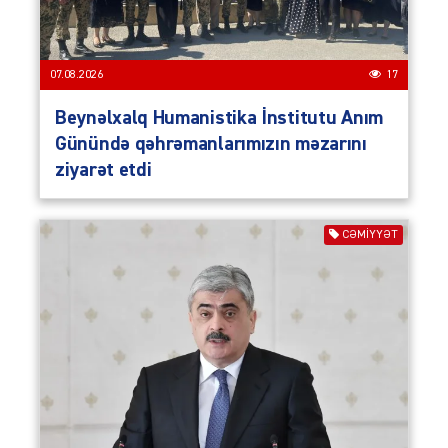
07.08.2026
17
Beynəlxalq Humanistika İnstitutu Anım
Günündə qəhrəmanlarımızın məzarını
ziyarət etdi
CƏMIYYƏT