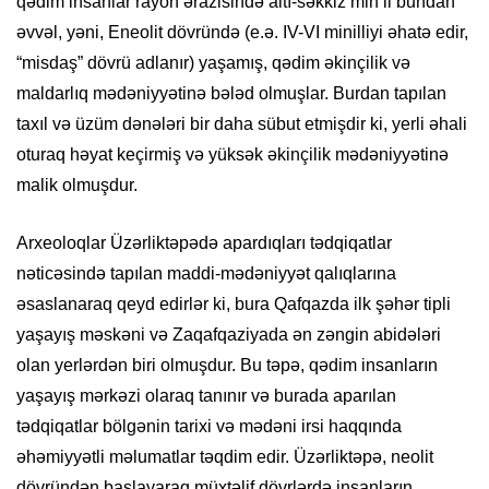
qədim insanlar rayon ərazisində altı-səkkiz min il bundan
əvvəl, yəni, Eneolit dövründə (e.ə. IV-VI minilliyi əhatə edir,
“misdaş” dövrü adlanır) yaşamış, qədim əkinçilik və
maldarlıq mədəniyyətinə bələd olmuşlar. Burdan tapılan
taxıl və üzüm dənələri bir daha sübut etmişdir ki, yerli əhali
oturaq həyat keçirmiş və yüksək əkinçilik mədəniyyətinə
malik olmuşdur.
Arxeoloqlar Üzərliktəpədə apardıqları tədqiqatlar
nəticəsində tapılan maddi-mədəniyyət qalıqlarına
əsaslanaraq qeyd edirlər ki, bura Qafqazda ilk şəhər tipli
yaşayış məskəni və Zaqafqaziyada ən zəngin abidələri
olan yerlərdən biri olmuşdur. Bu təpə, qədim insanların
yaşayış mərkəzi olaraq tanınır və burada aparılan
tədqiqatlar bölgənin tarixi və mədəni irsi haqqında
əhəmiyyətli məlumatlar təqdim edir. Üzərliktəpə, neolit
dövründən başlayaraq müxtəlif dövrlərdə insanların