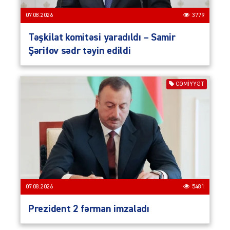
07.08.2026
3779
Təşkilat komitəsi yaradıldı – Samir
Şərifov sədr təyin edildi
CƏMIYYƏT
07.08.2026
5481
Prezident 2 fərman imzaladı