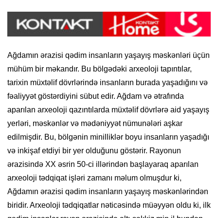
Ağdamın ərazisi qədim insanların yaşayış məskənləri üçün
mühüm bir məkandır. Bu bölgədəki arxeoloji tapıntılar,
tarixin müxtəlif dövrlərində insanların burada yaşadığını və
fəaliyyət göstərdiyini sübut edir. Ağdam və ətrafında
aparılan arxeoloji qazıntılarda müxtəlif dövrlərə aid yaşayış
yerləri, məskənlər və mədəniyyət nümunələri aşkar
edilmişdir. Bu, bölgənin minilliklər boyu insanların yaşadığı
və inkişaf etdiyi bir yer olduğunu göstərir. Rayonun
ərazisində XX əsrin 50-ci illərindən başlayaraq aparılan
arxeoloji tədqiqat işləri zamanı məlum olmuşdur ki,
Ağdamın ərazisi qədim insanların yaşayış məskənlərindən
biridir. Arxeoloji tədqiqatlar nəticəsində müəyyən oldu ki, ilk