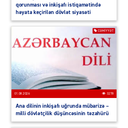
qorunması və inkişafı istiqamətində
həyata keçirilən dövlət siyasəti
CƏMIYYƏT
01.08.2026
3278
Ana dilinin inkişafı uğrunda mübarizə –
milli dövlətçilik düşüncəsinin təzahürü