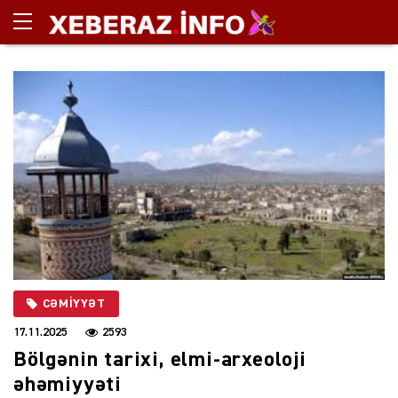
CƏMIYYƏT
17.11.2025
2593
Bölgənin tarixi, elmi-arxeoloji
əhəmiyyəti