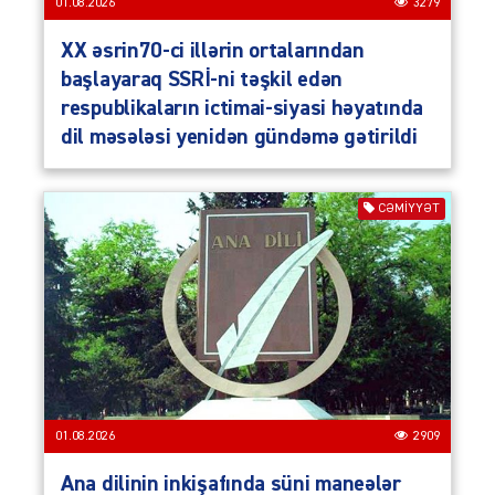
01.08.2026
3279
XX əsrin70-ci illərin ortalarından
başlayaraq SSRİ-ni təşkil edən
respublikaların ictimai-siyasi həyatında
dil məsələsi yenidən gündəmə gətirildi
CƏMIYYƏT
01.08.2026
2909
Ana dilinin inkişafında süni maneələr