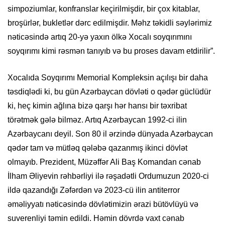
simpoziumlar, konfranslar keçirilmişdir, bir çox kitablar,
broşürlər, bukletlər dərc edilmişdir. Məhz təkidli səylərimiz
nəticəsində artıq 20-yə yaxın ölkə Xocalı soyqırımını
soyqırımı kimi rəsmən tanıyıb və bu proses davam etdirilir”.
Xocalıda Soyqırımı Memorial Kompleksin açılışı bir daha
təsdiqlədi ki, bu gün Azərbaycan dövləti o qədər güclüdür
ki, heç kimin ağlına bizə qarşı hər hansı bir təxribat
törətmək gələ bilməz. Artıq Azərbaycan 1992-ci ilin
Azərbaycanı deyil. Son 80 il ərzində dünyada Azərbaycan
qədər tam və mütləq qələbə qazanmış ikinci dövlət
olmayıb. Prezident, Müzəffər Ali Baş Komandan cənab
İlham Əliyevin rəhbərliyi ilə rəşadətli Ordumuzun 2020-ci
ildə qazandığı Zəfərdən və 2023-cü ilin antiterror
əməliyyatı nəticəsində dövlətimizin ərazi bütövlüyü və
suverenliyi təmin edildi. Həmin dövrdə vaxt cənab