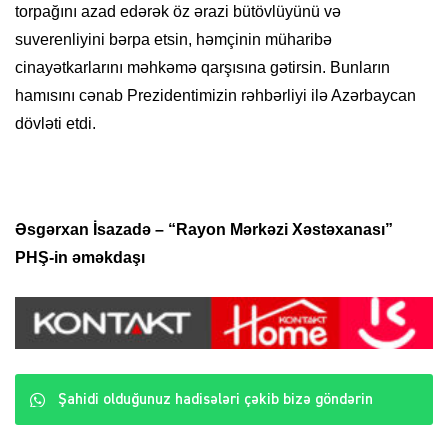
torpağını azad edərək öz ərazi bütövlüyünü və
suverenliyini bərpa etsin, həmçinin müharibə
cinayətkarlarını məhkəmə qarşısına gətirsin. Bunların
hamısını cənab Prezidentimizin rəhbərliyi ilə Azərbaycan
dövləti etdi.
Əsgərxan İsazadə – “Rayon Mərkəzi Xəstəxanası”
PHŞ-in əməkdaşı
Şahidi olduğunuz hadisələri çəkib bizə göndərin