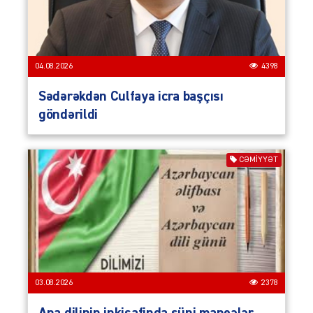
04.08.2026
4398
Sədərəkdən Culfaya icra başçısı
göndərildi
CƏMIYYƏT
03.08.2026
2378
Ana dilinin inkişafinda süni maneələr