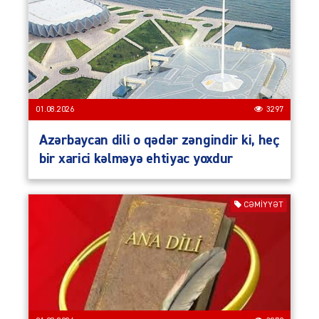
01.08.2026
3297
Azərbaycan dili o qədər zəngindir ki, heç
bir xarici kəlməyə ehtiyac yoxdur
CƏMIYYƏT