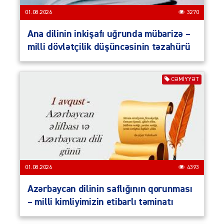
01.08.2026
3270
Ana dilinin inkişafı uğrunda mübarizə –
milli dövlətçilik düşüncəsinin təzahürü
CƏMIYYƏT
01.08.2026
4393
Azərbaycan dilinin saflığının qorunması
– milli kimliyimizin etibarlı təminatı