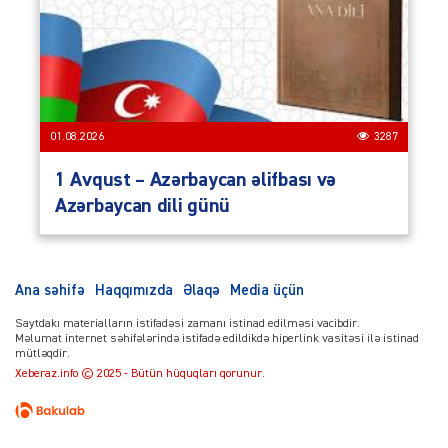
01.08.2026
3287
1 Avqust – Azərbaycan əlifbası və
Azərbaycan dili günü
Ana səhifə
Haqqımızda
Əlaqə
Media üçün
Saytdakı materialların istifadəsi zamanı istinad edilməsi vacibdir.
Məlumat internet səhifələrində istifadə edildikdə hiperlink vasitəsi ilə istinad
mütləqdir.
Xeberaz.info © 2025 - Bütün hüquqları qorunur.