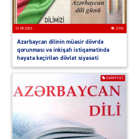
01.08.2026
2396
Azərbaycan dilinin müasir dövrdə
qorunması və inkişafı istiqamətində
həyata keçirilən dövlət siyasəti
CƏMIYYƏT