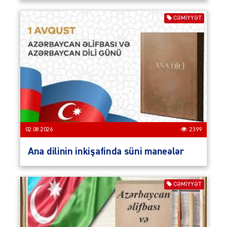
CƏMIYYƏT
02.08.2026
2399
Ana dilinin inkişafinda süni maneələr
CƏMIYYƏT