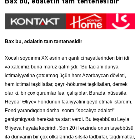
Bax bu, ədalətin tam təntənəsidir
Bax bu, ədalətin tam təntənəsidir
Xocalı soyqırımı XX əsrin ən qanlı cinayətlərindən biri idi
və xalqımız buna məruz qalmışdı: “Bu faciəni dünya
ictimaiyyətinə çatdırmaq üçün həm Azərbaycan dövləti,
həm ictimai təşkilatlar, qeyri-hökumət təşkilatları, demək
olar ki, bir çox qurumlar fəal çalışıblar. Burada, xüsusilə,
Heydər Əliyev Fondunun fəaliyyətini qeyd etmək istərdim.
Fond yarandıqdan dərhal sonra “Xocalıya ədalət!”
genişmiqyaslı hərəkatına start verdi. Bu təşəbbüsü Leyla
Əliyeva həyata keçirirdi. Son 20 il ərzində onun təşəbbüsü
ilə dünyanın bir çox ölkələrində silsilə tədbirlər, təqdimatlar,