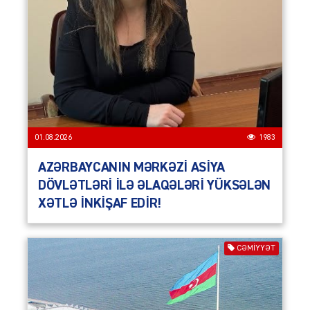
01.08.2026
1983
AZƏRBAYCANIN MƏRKƏZİ ASİYA
DÖVLƏTLƏRİ İLƏ ƏLAQƏLƏRİ YÜKSƏLƏN
XƏTLƏ İNKİŞAF EDİR!
CƏMIYYƏT