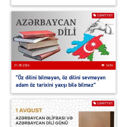
CƏMIYYƏT
01.08.2026
3494
“Öz dilini bilməyən, öz dilini sevməyən
adam öz tarixini yaxşı bilə bilməz”
CƏMIYYƏT