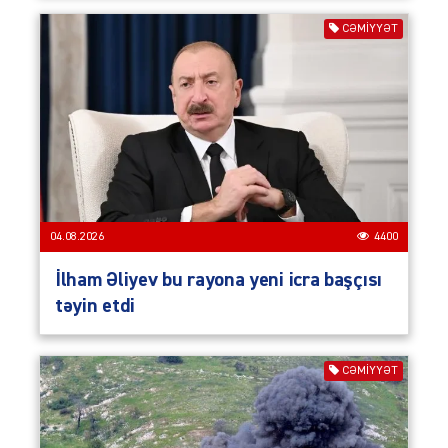
CƏMIYYƏT
04.08.2026
4400
İlham Əliyev bu rayona yeni icra başçısı
təyin etdi
CƏMIYYƏT