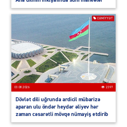
CƏMIYYƏT
03.08.2026
2397
Dövlət dili uğrunda ardicil mübarizə
aparan ulu öndər heydər əliyev hər
zaman cəsarətli mövqe nümayiş etdirib