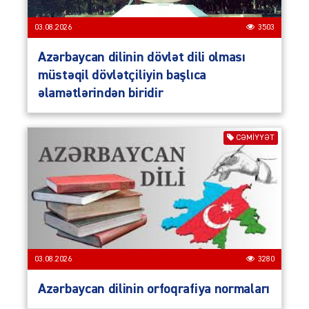
03.08.2026
3503
Azərbaycan dilinin dövlət dili olması
müstəqil dövlətçiliyin başlıca
əlamətlərindən biridir
CƏMIYYƏT
03.08.2026
3280
Azərbaycan dilinin orfoqrafiya normaları