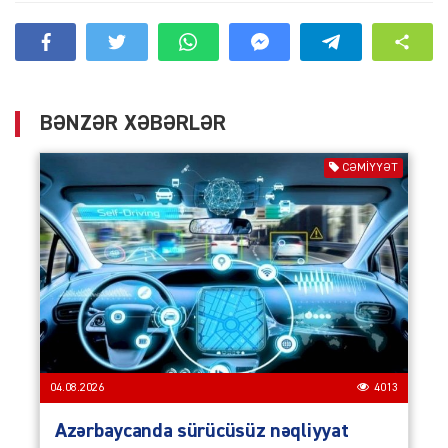
BƏNZƏR XƏBƏRLƏR
CƏMIYYƏT
04.08.2026
4013
Azərbaycanda sürücüsüz nəqliyyat