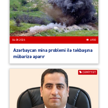
04.08.2026
4900
Azərbaycan mina problemi ilə təkbaşına
mübarizə aparır
CƏMIYYƏT