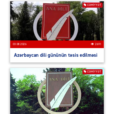
CƏMIYYƏT
03.08.2026
2691
Azərbaycan dili gününün təsis edilməsi
CƏMIYYƏT