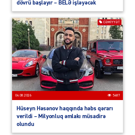
dövrü başlayır – BELƏ işləyəcək
CƏMIYYƏT
04.08.2026
5487
Hüseyn Həsənov haqqında həbs qərarı
verildi – Milyonluq əmlakı müsadirə
olundu