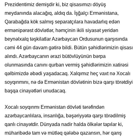
Prezidentimiz demişdir ki, biz qisasımızı döyüş
meydanında alacağıq, aldıq da. İşğalçı Ermənistana,
Qarabağda kök salmış separatçılara havadarlıq edən
ermənipərəst dövlətlər, həmçinin ikili siyasət yeridən
beynəlxalq təşkilatlar Azərbaycan Ordusunun qarşısında
cəmi 44 gün davam gətirə bildi. Bütün şəhidlərimizin qisası
alındı. Azərbaycanın ərazi bütövlüyünün bərpa
olunmasında canını qurban vermiş şəhidlərimizin xatirəsi
qəlbimizdə əbədi yaşadacaq. Xalqımız heç vaxt nə Xocalı
soyqırımını, nə də Ermənistan dövlətinin bizə qarşı törətdiyi
başqa cinayətləri unudacaq.
Xocalı soyqırımı Ermənistan dövləti tərəfindən
azərbaycanlılara, insanlığa, bəşəriyyətə qarşı törədilmiş
qanlı cinayətdir. Dünyada nadir halda ölkələr tapılar ki,
müharibədə tam və mütləq qələbə qazansın, hər qarış