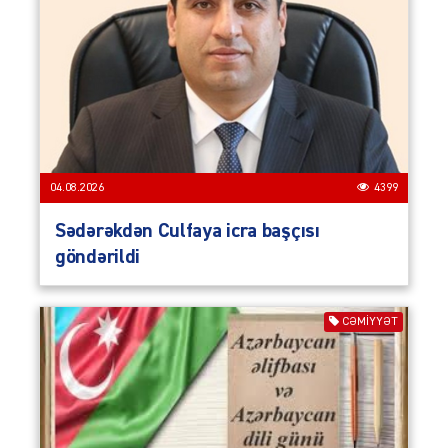
04.08.2026
4399
Sədərəkdən Culfaya icra başçısı
göndərildi
CƏMIYYƏT