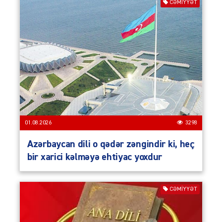
CƏMIYYƏT
01.08.2026
3298
Azərbaycan dili o qədər zəngindir ki, heç
bir xarici kəlməyə ehtiyac yoxdur
CƏMIYYƏT