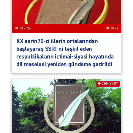
01.08.2026
3279
XX əsrin70-ci illərin ortalarından
başlayaraq SSRİ-ni təşkil edən
respublikaların ictimai-siyasi həyatında
dil məsələsi yenidən gündəmə gətirildi
CƏMIYYƏT