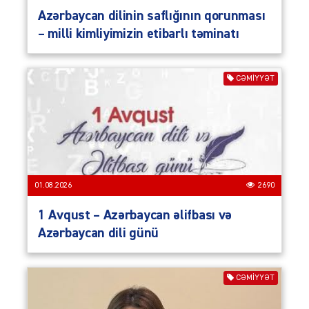
Azərbaycan dilinin saflığının qorunması
– milli kimliyimizin etibarlı təminatı
CƏMIYYƏT
01.08.2026
2690
1 Avqust – Azərbaycan əlifbası və
Azərbaycan dili günü
CƏMIYYƏT