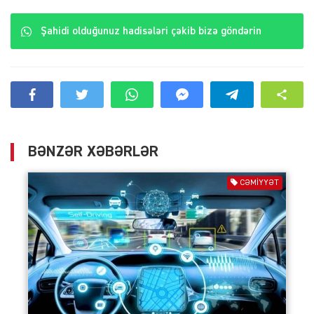
Şahidi olduğunuz hadisələri çəkib bizə göndərin
BƏNZƏR XƏBƏRLƏR
CƏMIYYƏT