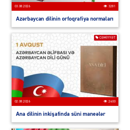
03.08.2026
3281
Azərbaycan dilinin orfoqrafiya normaları
CƏMIYYƏT
02.08.2026
2400
Ana dilinin inkişafinda süni maneələr