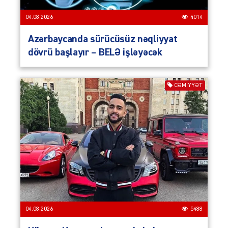
04.08.2026
4014
Azərbaycanda sürücüsüz nəqliyyat
dövrü başlayır – BELƏ işləyəcək
CƏMIYYƏT
04.08.2026
5488