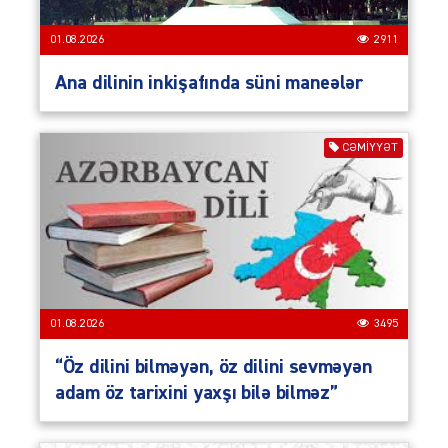
01.08.2026
2911
Ana dilinin inkişafında süni maneələr
CƏMIYYƏT
01.08.2026
3495
“Öz dilini bilməyən, öz dilini sevməyən
adam öz tarixini yaxşı bilə bilməz”