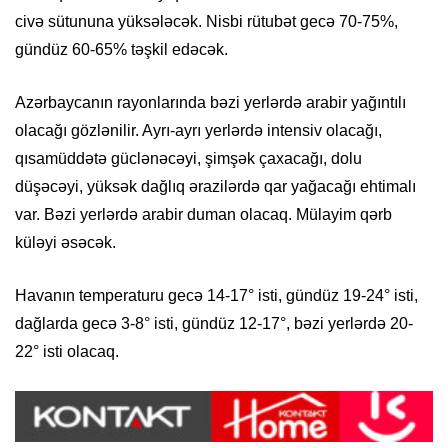
civə sütununa yüksələcək. Nisbi rütubət gecə 70-75%,
gündüz 60-65% təşkil edəcək.
Azərbaycanın rayonlarında bəzi yerlərdə arabir yağıntılı
olacağı gözlənilir. Ayrı-ayrı yerlərdə intensiv olacağı,
qısamüddətə güclənəcəyi, şimşək çaxacağı, dolu
düşəcəyi, yüksək dağlıq ərazilərdə qar yağacağı ehtimalı
var. Bəzi yerlərdə arabir duman olacaq. Mülayim qərb
küləyi əsəcək.
Havanın temperaturu gecə 14-17° isti, gündüz 19-24° isti,
dağlarda gecə 3-8° isti, gündüz 12-17°, bəzi yerlərdə 20-
22° isti olacaq.