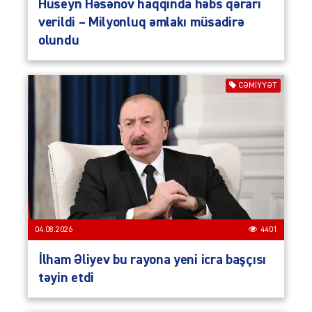
Hüseyn Həsənov haqqında həbs qərarı
verildi – Milyonluq əmlakı müsadirə
olundu
CƏMIYYƏT
04.08.2026
4401
İlham Əliyev bu rayona yeni icra başçısı
təyin etdi