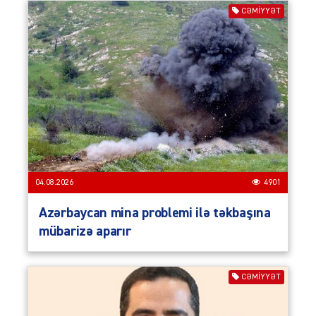
CƏMIYYƏT
04.08.2026
4901
Azərbaycan mina problemi ilə təkbaşına
mübarizə aparır
CƏMIYYƏT