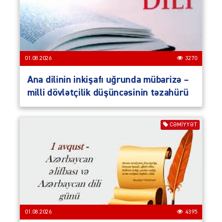
01.08.2026
3270
Ana dilinin inkişafı uğrunda mübarizə –
milli dövlətçilik düşüncəsinin təzahürü
CƏMIYYƏT
01.08.2026
4395