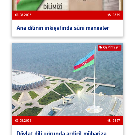
03.08.2026
2379
Ana dilinin inkişafinda süni maneələr
CƏMIYYƏT
03.08.2026
2397
Dövlət dili uğrunda ardicil mübarizə