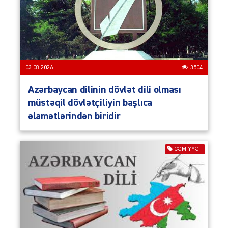
03.08.2026
3504
Azərbaycan dilinin dövlət dili olması
müstəqil dövlətçiliyin başlıca
əlamətlərindən biridir
CƏMIYYƏT