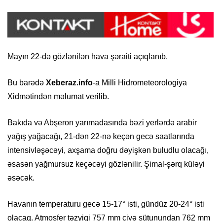
Mayın 22-də gözlənilən hava şəraiti açıqlanıb.
Bu barədə
Xeberaz.info
-a Milli Hidrometeorologiya
Xidmətindən məlumat verilib.
Bakıda və Abşeron yarımadasında bəzi yerlərdə arabir
yağış yağacağı, 21-dən 22-nə keçən gecə saatlarında
intensivləşəcəyi, axşama doğru dəyişkən buludlu olacağı,
əsasən yağmursuz keçəcəyi gözlənilir. Şimal-şərq küləyi
əsəcək.
Havanın temperaturu gecə 15-17° isti, gündüz 20-24° isti
olacaq. Atmosfer təzyiqi 757 mm civə sütunundan 762 mm