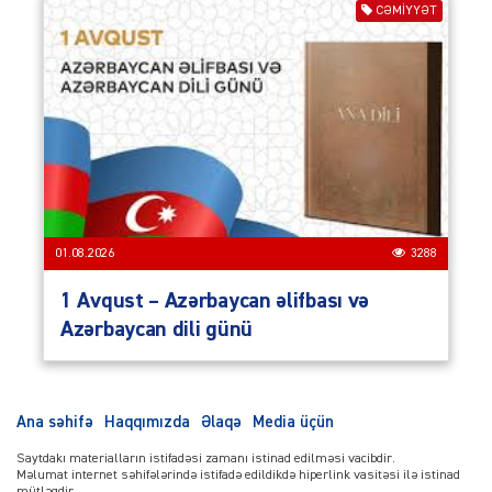
CƏMIYYƏT
01.08.2026
3288
1 Avqust – Azərbaycan əlifbası və
Azərbaycan dili günü
Ana səhifə
Haqqımızda
Əlaqə
Media üçün
Saytdakı materialların istifadəsi zamanı istinad edilməsi vacibdir.
Məlumat internet səhifələrində istifadə edildikdə hiperlink vasitəsi ilə istinad
mütləqdir.