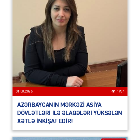
01.08.2026
1984
AZƏRBAYCANIN MƏRKƏZİ ASİYA
DÖVLƏTLƏRİ İLƏ ƏLAQƏLƏRİ YÜKSƏLƏN
XƏTLƏ İNKİŞAF EDİR!