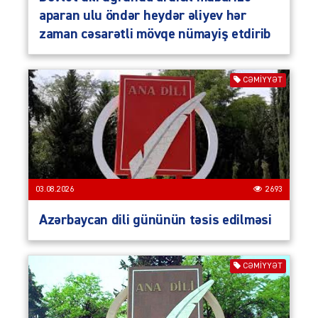
aparan ulu öndər heydər əliyev hər
zaman cəsarətli mövqe nümayiş etdirib
CƏMIYYƏT
03.08.2026
2693
Azərbaycan dili gününün təsis edilməsi
CƏMIYYƏT