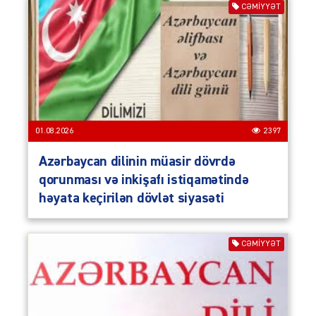
CƏMIYYƏT
01.08.2026
2397
Azərbaycan dilinin müasir dövrdə
qorunması və inkişafı istiqamətində
həyata keçirilən dövlət siyasəti
CƏMIYYƏT