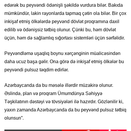
edərək bu peyvəndi ödənişli şəkildə vurdura bilər. Bakıda
mümkündür, lakin rayonlarda tapmaq çətin ola bilər. Bir çox
inkişaf etmiş ölkələrdə peyvənd dövlət proqramına daxil
edilib və ödənişsiz tətbiq olunur. Çünki bu, həm dövlət
üçün, həm də sağlamlıq sığortası sistemləri üçün sərfəlidir.
Peyvəndləmə uşaqlıq boynu xərçənginin müalicəsindən
daha ucuz başa gəlir. Ona görə də inkişaf etmiş ölkələr bu
peyvəndi pulsuz təqdim edirlər.
Azərbaycanda da bu məsələ illərdir müzakirə olunur.
Əslində, plan və proqram Ümumdünya Səhiyyə
Təşkilatının dəstəyi və tövsiyələri ilə hazırdır. Gözlənilir ki,
yaxın zamanda Azərbaycanda da bu peyvənd pulsuz tətbiq
olunsun”.