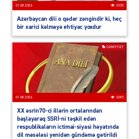
01.08.2026
3305
Azərbaycan dili o qədər zəngindir ki, heç
bir xarici kəlməyə ehtiyac yoxdur
CƏMIYYƏT
01.08.2026
3285
XX əsrin70-ci illərin ortalarından
başlayaraq SSRİ-ni təşkil edən
respublikaların ictimai-siyasi həyatında
dil məsələsi yenidən gündəmə gətirildi