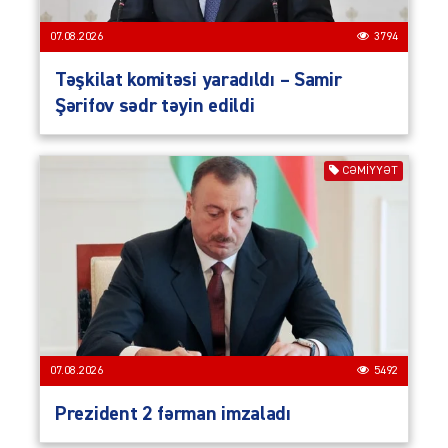
07.08.2026
3794
Təşkilat komitəsi yaradıldı – Samir
Şərifov sədr təyin edildi
CƏMIYYƏT
07.08.2026
5492
Prezident 2 fərman imzaladı