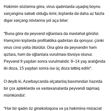
Həkimin sözlərinə görə, virus qadınlarda uşaqlıq boynu
xərçənginə səbəb olduğu kimi, kişilərdə də daha az faizlə
digər xərçəng növlərinə yol aça bilər:
“Buna görə də peyvənd oğlanlara da məsləhət görülür.
Həmçinin kişilərdə profilaktika qadınları da qoruyur, çünki
virus cinsi yolla ötürülür. Ona görə də peyvəndin həm
qızlara, həm də oğlanlara vurulması tövsiyə olunur.
Peyvənd 9 yaşdan sonra vurulmalıdır. 9–14 yaş aralığında
iki doza, 15 yaşdan sonra isə üç doza tətbiq edilir”.
O deyib ki, Azərbaycanda əlçatanlıq baxımından hazırda
bir çox apteklərdə və xəstəxanalarda peyvəndi tapmaq
mümkündür:
“Hər bir qadın öz ginekoloquna və ya həkiminə müraciət