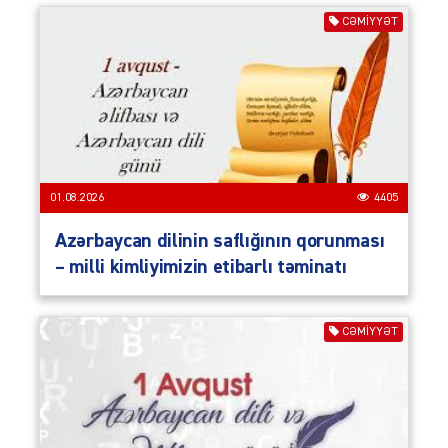
CƏMIYYƏT
01.08.2026
4405
Azərbaycan dilinin saflığının qorunması
– milli kimliyimizin etibarlı təminatı
CƏMIYYƏT