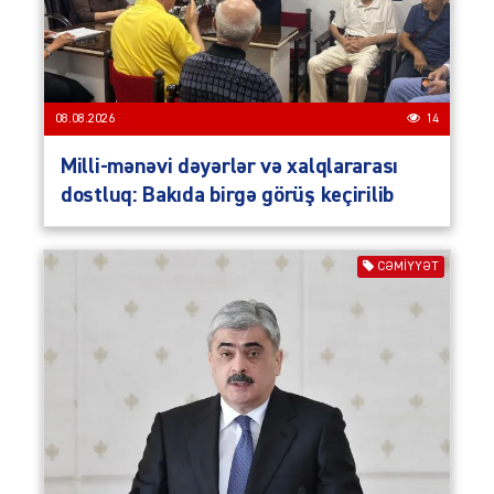
08.08.2026
14
Milli-mənəvi dəyərlər və xalqlararası
dostluq: Bakıda birgə görüş keçirilib
CƏMIYYƏT