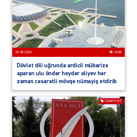
03.08.2026
2408
Dövlət dili uğrunda ardicil mübarizə
aparan ulu öndər heydər əliyev hər
zaman cəsarətli mövqe nümayiş etdirib
CƏMIYYƏT