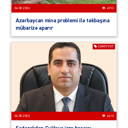
04.08.2026
4913
Azərbaycan mina problemi ilə təkbaşına
mübarizə aparır
CƏMIYYƏT
04.08.2026
4410