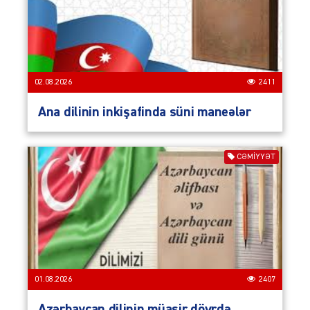
02.08.2026
2411
Ana dilinin inkişafinda süni maneələr
CƏMIYYƏT
01.08.2026
2407
Azərbaycan dilinin müasir dövrdə