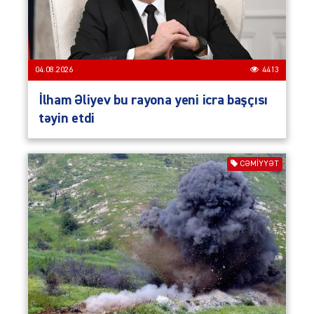
04.08.2026
4413
İlham Əliyev bu rayona yeni icra başçısı
təyin etdi
CƏMIYYƏT