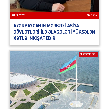
01.08.2026
1994
AZƏRBAYCANIN MƏRKƏZİ ASİYA
DÖVLƏTLƏRİ İLƏ ƏLAQƏLƏRİ YÜKSƏLƏN
XƏTLƏ İNKİŞAF EDİR!
CƏMIYYƏT