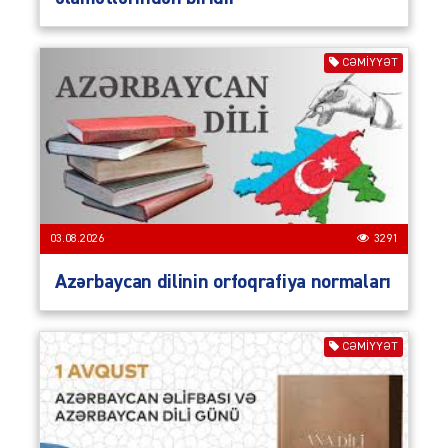
CƏMIYYƏT
03.08.2026
3291
Azərbaycan dilinin orfoqrafiya normaları
CƏMIYYƏT