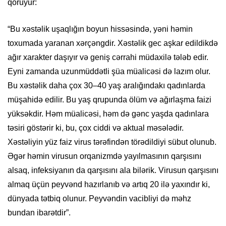
qoruyur:
“Bu xəstəlik uşaqlığın boyun hissəsində, yəni həmin
toxumada yaranan xərçəngdir. Xəstəlik gec aşkar edildikdə
ağır xarakter daşıyır və geniş cərrahi müdaxilə tələb edir.
Eyni zamanda uzunmüddətli şüa müalicəsi də lazım olur.
Bu xəstəlik daha çox 30–40 yaş aralığındakı qadınlarda
müşahidə edilir. Bu yaş qrupunda ölüm və ağırlaşma faizi
yüksəkdir. Həm müalicəsi, həm də gənc yaşda qadınlara
təsiri göstərir ki, bu, çox ciddi və aktual məsələdir.
Xəstəliyin yüz faiz virus tərəfindən törədildiyi sübut olunub.
Əgər həmin virusun orqanizmdə yayılmasının qarşısını
alsaq, infeksiyanın da qarşısını ala bilərik. Virusun qarşısını
almaq üçün peyvənd hazırlanıb və artıq 20 ilə yaxındır ki,
dünyada tətbiq olunur. Peyvəndin vacibliyi də məhz
bundan ibarətdir”.