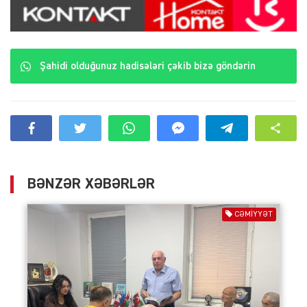
Şahidi olduğunuz hadisələri çəkib bizə göndərin
BƏNZƏR XƏBƏRLƏR
CƏMIYYƏT