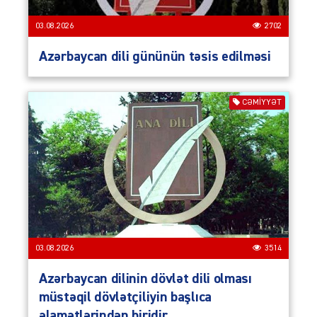
03.08.2026
2702
Azərbaycan dili gününün təsis edilməsi
CƏMIYYƏT
03.08.2026
3514
Azərbaycan dilinin dövlət dili olması
müstəqil dövlətçiliyin başlıca
əlamətlərindən biridir