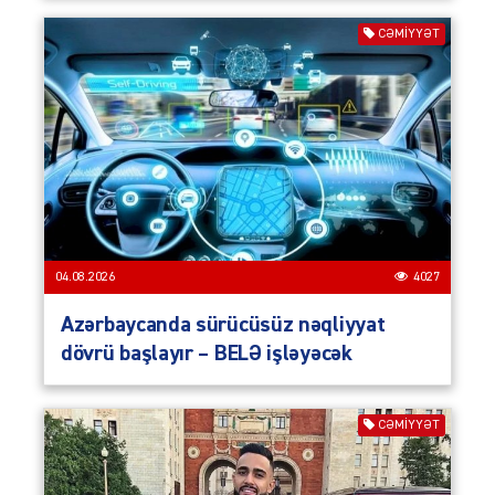
CƏMIYYƏT
04.08.2026
4027
Azərbaycanda sürücüsüz nəqliyyat
dövrü başlayır – BELƏ işləyəcək
CƏMIYYƏT