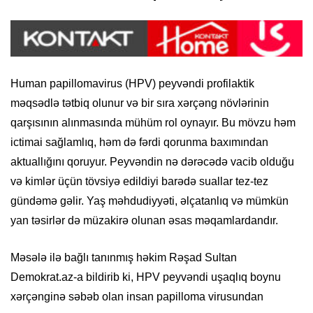
Human papillomavirus (HPV) peyvəndi profilaktik
məqsədlə tətbiq olunur və bir sıra xərçəng növlərinin
qarşısının alınmasında mühüm rol oynayır. Bu mövzu həm
ictimai sağlamlıq, həm də fərdi qorunma baxımından
aktuallığını qoruyur. Peyvəndin nə dərəcədə vacib olduğu
və kimlər üçün tövsiyə edildiyi barədə suallar tez-tez
gündəmə gəlir. Yaş məhdudiyyəti, əlçatanlıq və mümkün
yan təsirlər də müzakirə olunan əsas məqamlardandır.
Məsələ ilə bağlı tanınmış həkim Rəşad Sultan
Demokrat.az-a bildirib ki, HPV peyvəndi uşaqlıq boynu
xərçənginə səbəb olan insan papilloma virusundan