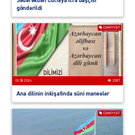
Sədərəkdən Culfaya icra başçısı
göndərildi
CƏMIYYƏT
03.08.2026
2387
Ana dilinin inkişafinda süni maneələr
CƏMIYYƏT