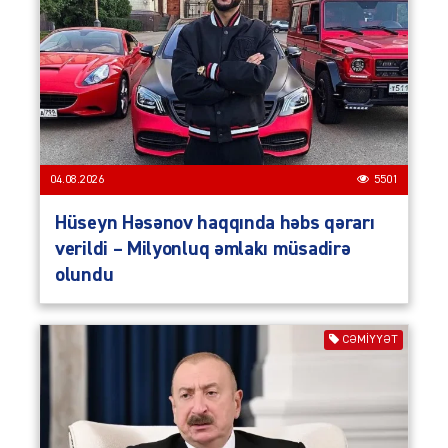
04.08.2026
5501
Hüseyn Həsənov haqqında həbs qərarı
verildi – Milyonluq əmlakı müsadirə
olundu
CƏMIYYƏT