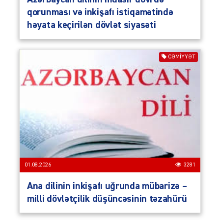
qorunması və inkişafı istiqamətində
həyata keçirilən dövlət siyasəti
CƏMIYYƏT
01.08.2026
3281
Ana dilinin inkişafı uğrunda mübarizə –
milli dövlətçilik düşüncəsinin təzahürü