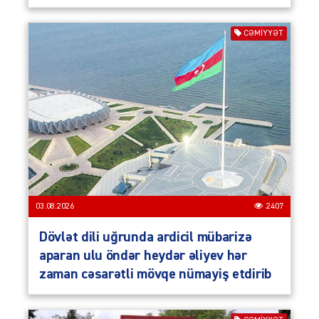
CƏMIYYƏT
03.08.2026
2407
Dövlət dili uğrunda ardicil mübarizə
aparan ulu öndər heydər əliyev hər
zaman cəsarətli mövqe nümayiş etdirib