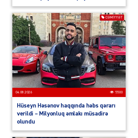
CƏMIYYƏT
04.08.2026
5500
Hüseyn Həsənov haqqında həbs qərarı
verildi – Milyonluq əmlakı müsadirə
olundu