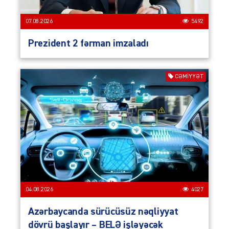
07.08.2026
5492
Prezident 2 fərman imzaladı
CƏMIYYƏT
04.08.2026
4027
Azərbaycanda sürücüsüz nəqliyyat
dövrü başlayır – BELƏ işləyəcək