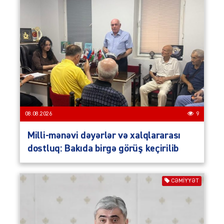
08.08.2026
9
Milli-mənəvi dəyərlər və xalqlararası
dostluq: Bakıda birgə görüş keçirilib
CƏMIYYƏT