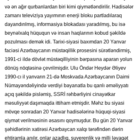
və ən ağır qurbanlardan biri kimi qiymətləndirilir. Hadisələr
zamanı televiziya yayımının enerji bloku partladılaraq
dayandırılmış, informasiya blokadası yaradılmış, bu isə
beynəlxalq hüququn və insan haqlarının kobud şəkildə
pozulması demək idi. Tarixi-siyasi baxımdan 20 Yanvar
faciəsi Azərbaycanın müstəqillik prosesini sürətləndirmiş,
1991-ci ildə dövlət müstəqilliyinin bərpasına aparan yolun
dönüş nöqtəsinə çevrilmişdir. Ulu Öndər Heydər Əliyev
1990-cı il yanvarın 21-də Moskvada Azərbaycanın Daimi
Nümayəndəliyində verdiyi bəyanatla bu qanlı əməliyyatı
açıq şəkildə pisləmiş, SSRİ rəhbərliyini cinayətkar
məsuliyyət daşımaqda ittiham etmişdir. Məhz bu siyasi
mövqe sonradan 20 Yanvar hadisələrinə hüquqi-siyasi
qiymət verilməsinin əsasını qoymuşdur. Bu gün 20 Yanvar
şəhidlərinin xatirəsi Azərbaycan xalqı tərəfindən dərin
ehtiramla anılır, onlar azadlıq, suverenlik və milli ləyaqət