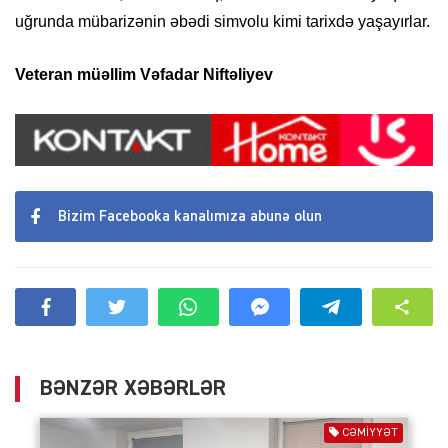
uğrunda mübarizənin əbədi simvolu kimi tarixdə yaşayırlar.
Veteran müəllim Vəfadar Niftəliyev
Bizim Facebooka kanalımıza abunə olun
BƏNZƏR XƏBƏRLƏR
CƏMIYYƏT