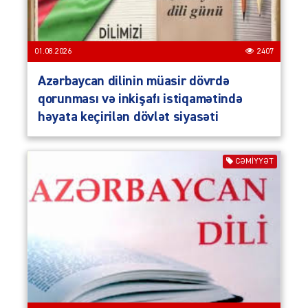
01.08.2026
2407
Azərbaycan dilinin müasir dövrdə
qorunması və inkişafı istiqamətində
həyata keçirilən dövlət siyasəti
CƏMIYYƏT