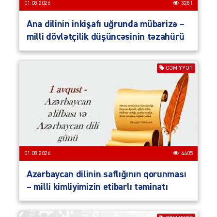
01.08.2026
3281
Ana dilinin inkişafı uğrunda mübarizə –
milli dövlətçilik düşüncəsinin təzahürü
CƏMIYYƏT
01.08.2026
4405
Azərbaycan dilinin saflığının qorunması
– milli kimliyimizin etibarlı təminatı