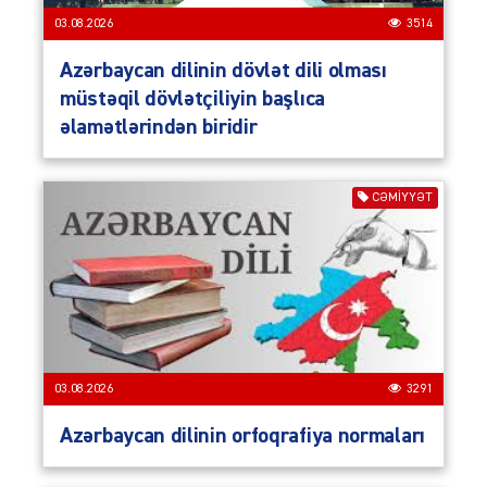
03.08.2026
3514
Azərbaycan dilinin dövlət dili olması
müstəqil dövlətçiliyin başlıca
əlamətlərindən biridir
CƏMIYYƏT
03.08.2026
3291
Azərbaycan dilinin orfoqrafiya normaları