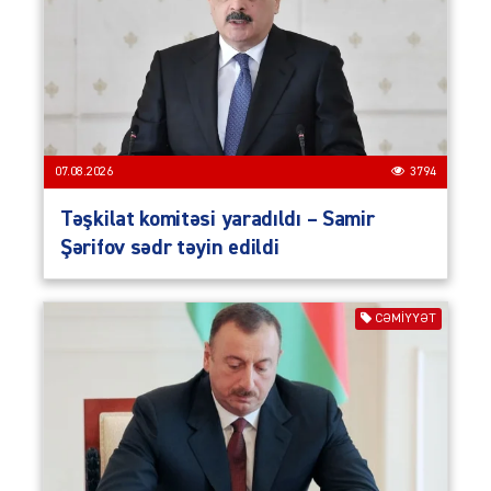
07.08.2026
3794
Təşkilat komitəsi yaradıldı – Samir
Şərifov sədr təyin edildi
CƏMIYYƏT