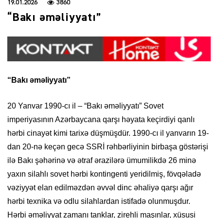
19.01.2026
3860
“Bakı əməliyyatı”
“Bakı əməliyyatı”
20 Yanvar 1990-cı il – “Bakı əməliyyatı” Sovet
imperiyasının Azərbaycana qarşı həyata keçirdiyi qanlı
hərbi cinayət kimi tarixə düşmüşdür. 1990-cı il yanvarın 19-
dan 20-nə keçən gecə SSRİ rəhbərliyinin birbaşa göstərişi
ilə Bakı şəhərinə və ətraf ərazilərə ümumilikdə 26 minə
yaxın silahlı sovet hərbi kontingenti yeridilmiş, fövqəladə
vəziyyət elan edilməzdən əvvəl dinc əhaliyə qarşı ağır
hərbi texnika və odlu silahlardan istifadə olunmuşdur.
Hərbi əməliyyat zamanı tanklar, zirehli maşınlar, xüsusi