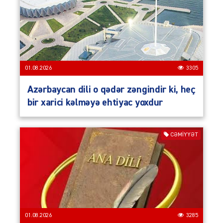
01.08.2026
3305
Azərbaycan dili o qədər zəngindir ki, heç
bir xarici kəlməyə ehtiyac yoxdur
CƏMIYYƏT
01.08.2026
3285