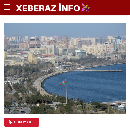
CƏMIYYƏT