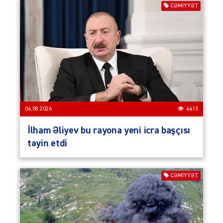
CƏMIYYƏT
04.08.2026
4413
İlham Əliyev bu rayona yeni icra başçısı
təyin etdi
CƏMIYYƏT