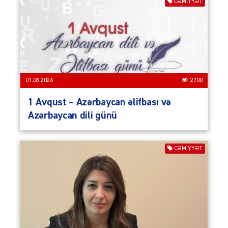
CƏMIYYƏT
01.08.2026
2700
1 Avqust – Azərbaycan əlifbası və
Azərbaycan dili günü
CƏMIYYƏT