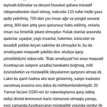
təyinatlı bölmələr və desant hissələri şəhərə müxtəlif
istiqamətlərdən daxil olmuş, nəticədə 133 nəfər mülki şəxs
qətlə yetirilmiş, 700-dən çox insan ağır və yüngül xəsarət
almış, 800-dən artıq şəxs qanunsuz həbs edilmiş, onlarla
insan isə ömürlük şikəst olmuşdur. Həlak olanlar arasında
qadınlar, uşaqlar, yaşlı insanlar, həkimlər, sürücülər və
təsadüfi yoldan keçən sakinlər də olmuşdur ki, bu da
əməliyyatın məqsədli şəkildə dinc əhaliyə qarşı
yönəldildiyini sübut edir. “Bakı əməliyyatı”nın əsas məqsədi
Azərbaycan xalqının azadlıq hərəkatını boğmaq, milli
özünüdərkin və müstəqillik ideyalarının qarşısını almaq idi.
Lakin bu qanlı hadisə əks təsir göstərmiş, xalqın iradəsini
sarsıtmaq əvəzinə onu daha da möhkəmləndirmişdir. 20
Yanvar faciəsi SSRİ-nin öz vətəndaşlarına qarşı tətbiq
etdiyi dövlət terrorunun bariz nümunəsi olmaqla yanaşı,
eyni zamanda Azərbaycanın müstəqillik yolunda verdiyi ilk