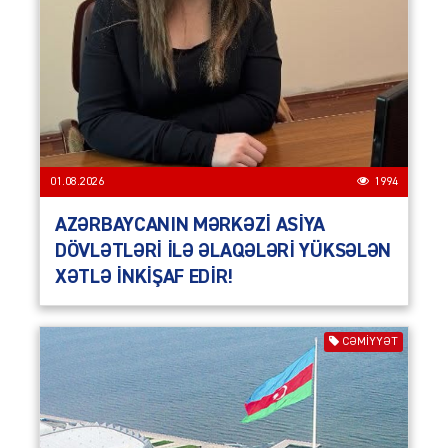
01.08.2026
1994
AZƏRBAYCANIN MƏRKƏZİ ASİYA
DÖVLƏTLƏRİ İLƏ ƏLAQƏLƏRİ YÜKSƏLƏN
XƏTLƏ İNKİŞAF EDİR!
CƏMIYYƏT