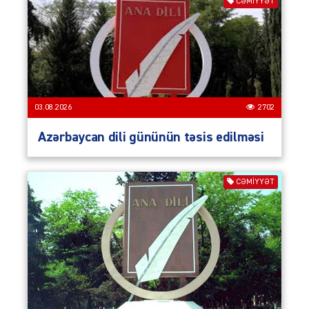
CƏMIYYƏT
03.08.2026
2702
Azərbaycan dili gününün təsis edilməsi
CƏMIYYƏT