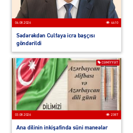
04.08.2026
4410
Sədərəkdən Culfaya icra başçısı
göndərildi
CƏMIYYƏT
03.08.2026
2387
Ana dilinin inkişafinda süni maneələr