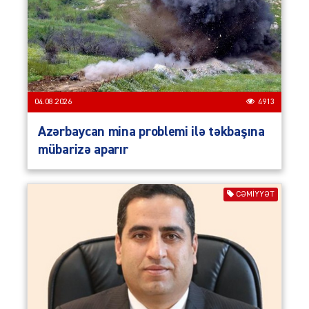
04.08.2026
4913
Azərbaycan mina problemi ilə təkbaşına
mübarizə aparır
CƏMIYYƏT