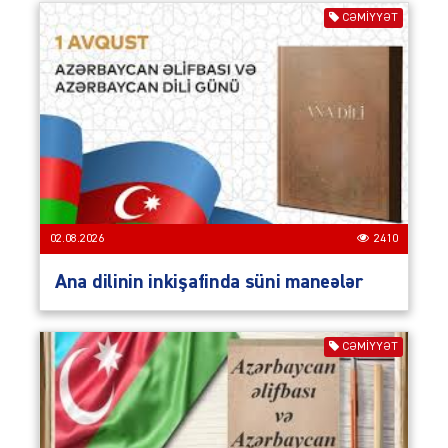
CƏMIYYƏT
02.08.2026
2410
Ana dilinin inkişafinda süni maneələr
CƏMIYYƏT