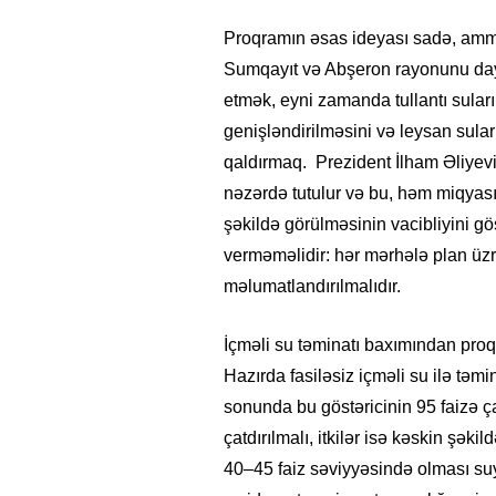
Proqramın əsas ideyası sadə, amma
Sumqayıt və Abşeron rayonunu dayanı
etmək, eyni zamanda tullantı sular
genişləndirilməsini və leysan sular
qaldırmaq. Prezident İlham Əliyevin
nəzərdə tutulur və bu, həm miqyası
şəkildə görülməsinin vacibliyini g
verməməlidir: hər mərhələ plan üzr
məlumatlandırılmalıdır.
İçməli su təminatı baxımından proq
Hazırda fasiləsiz içməli su ilə təm
sonunda bu göstəricinin 95 faizə ça
çatdırılmalı, itkilər isə kəskin şəki
40–45 faiz səviyyəsində olması su