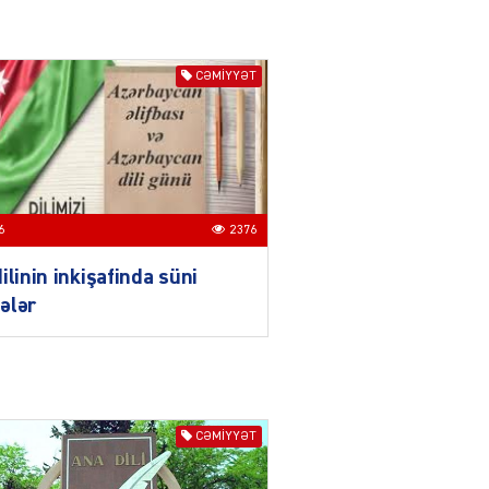
Azərbaycanın xarici
siyasəti açıq,
balanslaşdırılmış
CƏMIYYƏT
siyasətdir
03.08.2026
5516
ƏT
Azərbaycan son illərdə
Türk dövlətləri ilə
6
2376
əlaqələrini ardıcıl şəkildə
gücləndirir
ilinin inkişafinda süni
03.08.2026
3500
ələr
ƏT
Qırğızıstanın dağ turizmi,
Azərbaycanın isə tarix
vəmədəniyyət turizmi böyük
imkanlara malikdir
CƏMIYYƏT
03.08.2026
5520