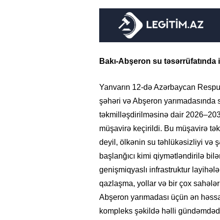
Bakı-Abşeron su təsərrüfatında i
Yanvarın 12-də Azərbaycan Respubli
şəhəri və Abşeron yarımadasında su 
təkmilləşdirilməsinə dair 2026–203
müşavirə keçirildi. Bu müşavirə tə
deyil, ölkənin su təhlükəsizliyi v
başlanğıcı kimi qiymətləndirilə bilə
genişmiqyaslı infrastruktur layihələr
qazlaşma, yollar və bir çox sahələr 
Abşeron yarımadası üçün ən həssas
kompleks şəkildə həlli gündəmdədi