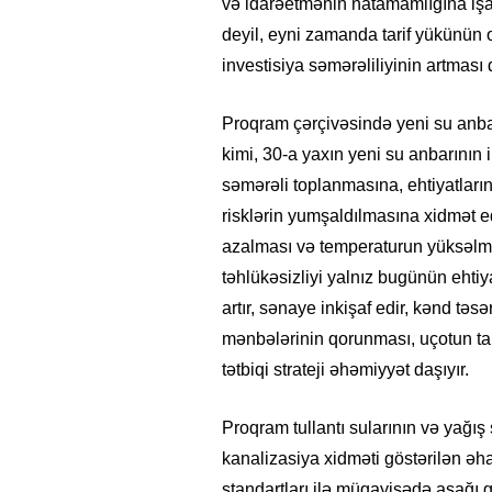
və idarəetmənin natamamlığına işar
deyil, eyni zamanda tarif yükünün 
investisiya səmərəliliyinin artması
Proqram çərçivəsində yeni su anbarl
kimi, 30-a yaxın yeni su anbarının 
səmərəli toplanmasına, ehtiyatların
risklərin yumşaldılmasına xidmət edə
azalması və temperaturun yüksəlməsi
təhlükəsizliyi yalnız bugünün ehtiya
artır, sənaye inkişaf edir, kənd təsə
mənbələrinin qorunması, uçotun t
tətbiqi strateji əhəmiyyət daşıyır.
Proqram tullantı sularının və yağış 
kanalizasiya xidməti göstərilən əh
standartları ilə müqayisədə aşağı gö