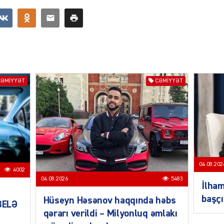
SIYAS
CƏMIYYƏT
CƏMIYYƏT
SIYAS
04.08.202
4002
04.08.2026
5483
İlham
başçı
Hüseyn Həsənov haqqında həbs
 BELƏ
qərarı verildi – Milyonluq əmlakı
SIYAS