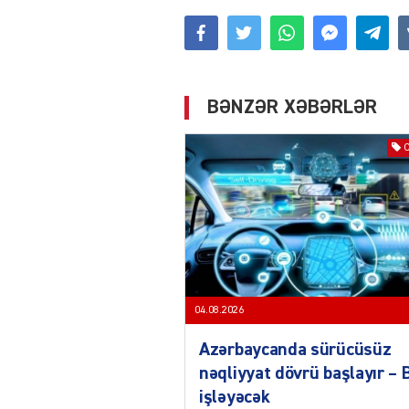
BƏNZƏR XƏBƏRLƏR
04.08.2026
Azərbaycanda sürücüsüz
nəqliyyat dövrü başlayır –
işləyəcək