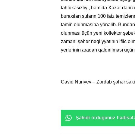
təhlükəsizliyi, həm də Xəzər dəniz
buraxılan suların 100 faiz təmizlənm
təmin olunmasına yönəlib. Bundan 
olunması üçün yeni kollektor şəbək
zamanı şəhər nəqliyyatının iflic ol
yerlərinin aradan qaldırılması üçün 
Cavid Nuriyev – Zərdab şəhər sakin
Şahidi olduğunuz hadisələ