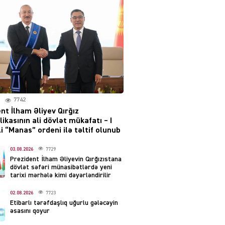
layihəsi ilə bağlı AÇIQLAMA
04.08.2026
4384
Müharibə Rusiyanın belini
bükür
04.08.2026
3997
7742
IZNES
nt İlham Əliyev Qırğız
Ekranlardan uzaq qalan
ikasının ali dövlət mükafatı – I
məşhur aktrisanın yeni
i “Manas” ordeni ilə təltif olunub
qazanc mənbəyi ortaya
çıxdı
03.08.2026
7729
Prezident İlham Əliyevin Qırğızıstana
04.08.2026
2161
dövlət səfəri münasibətlərdə yeni
tarixi mərhələ kimi dəyərləndirilir
YƏT
02.08.2026
7723
Hüseyn Həsənov haqqında
Etibarlı tərəfdaşlıq uğurlu gələcəyin
həbs qərarı verildi –
əsasını qoyur
Milyonluq əmlakı müsadirə