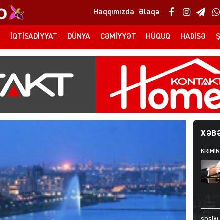
Haqqımızda
Əlaqə
T
İQTISADIYYAT
DÜNYA
CƏMIYYƏT
HÜQUQ
HADISƏ
Ş
XƏBƏ
KRIMIN
SOSIAL