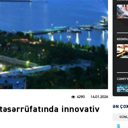
KRIMIN
CƏMIY
4290
14.01.2026
ƏN ÇO
təsərrüfatında innovativ
GÜN
SIYAS