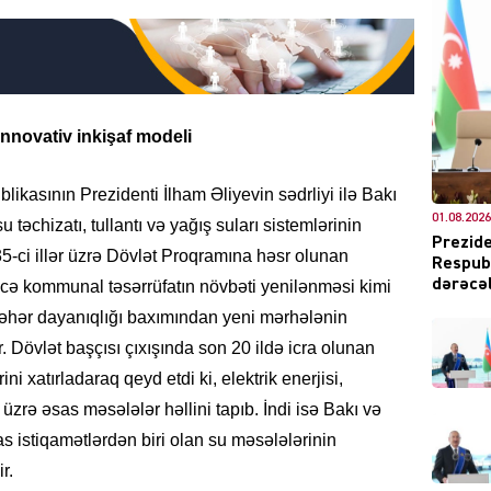
DÜNYA
nnovativ inkişaf modeli
kasının Prezidenti İlham Əliyevin sədrliyi ilə Bakı
01.08.2026
təchizatı, tullantı və yağış suları sistemlərinin
ŞOU-B
Prezide
5-ci illər üzrə Dövlət Proqramına həsr olunan
Respubl
dərəcəl
kcə kommunal təsərrüfatın növbəti yenilənməsi kimi
ə şəhər dayanıqlığı baxımından yeni mərhələnin
r. Dövlət başçısı çıxışında son 20 ildə icra olunan
ini xatırladaraq qeyd etdi ki, elektrik enerjisi,
CƏMIY
üzrə əsas məsələlər həllini tapıb. İndi isə Bakı və
 istiqamətlərdən biri olan su məsələlərinin
r.