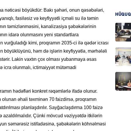
 nəticəsi böyükdür: Bakı şəhəri, onun qəsəbələri,
HÜQUQ
qlı, fasiləsiz və keyfiyyətli içməli su ilə təmin
CƏMIY
ının təmizlənməsini, kanalizasiya şəbəkələrinin
ının idarə olunmasını yeni standartlara
 vurğuladığı kimi, proqramın 2035-ci ilə qədər icrası
n böyüklüyünü, həm də işlərin keyfiyyətlə, mərhələli
CƏMIY
östərir. Lakin vaxtın çox olması yubanmaya əsas
ə icra olunmalı, ictimaiyyət mütəmadi
ramın hədəfləri konkret rəqəmlərlə ifadə olunur.
MANŞE
in olunan əhali təxminən 70 faizdirsə, proqramın
tdırılması planlaşdırılır. Sayğaclaşdırma 100 faizə
ldə azaldılmalıdır. Çünki mövcud vəziyyətdə itkilərin
yun səmərəsiz istifadəsinə, şəbəkələrin köhnəlməsi