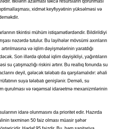
ədir. İtkilərin azalması təkcə resursların qorunması
SIYAS
optimallaşması, xidmət keyfiyyətinin yüksəlməsi və
 deməkdir.
arının tikintisi mühüm istiqamətlərdəndir. Bildirildiyi
inşası nəzərdə tutulur. Bu layihələr mövsümi axınların
DÜNYA
 artırılmasına və iqlim dəyişmələrinin yaratdığı
cək. Son illərdə qlobal iqlim dəyişikliyi, yağıntıların
 su çatışmazlığı riskini artırır. Bu reallıq fonunda su
clarını deyil, gələcək tələbatı da qarşılamalıdır: əhali
CƏMIY
rrüfatının suya tələbatı genişlənir. Deməli, su
am qurulması və rəqəmsal idarəetmə mexanizmlərinin
SIYAS
sularının idarə olunmasını da prioritet edir. Hazırda
alinin təxminən 50 faiz olması müasir şəhər
stəricidir. Hədəf 95 faizdir. Bu, həm sanitariya