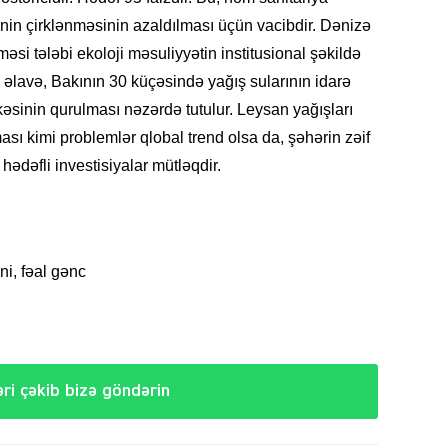
inin çirklənməsinin azaldılması üçün vacibdir. Dənizə
əsi tələbi ekoloji məsuliyyətin institusional şəkildə
SIYAS
əlavə, Bakının 30 küçəsində yağış sularının idarə
əsinin qurulması nəzərdə tutulur. Leysan yağışları
ması kimi problemlər qlobal trend olsa da, şəhərin zəif
hədəfli investisiyalar mütləqdir.
SIYAS
i, fəal gənc
ri çəkib bizə göndərin
SIYAS