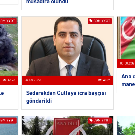
müsadirə olundu
CƏMIYYƏT
CƏMIYYƏT
SIYAS
03.08.202
Ana d
4896
04.08.2026
4395
mane
lə
Sədərəkdən Culfaya icra başçısı
SIYAS
göndərildi
CƏMIYYƏT
CƏMIYYƏT