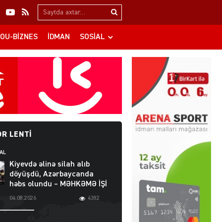
Search…
OU-BIZNES
İDMAN
SOSIAL
R LENTI
AL
Kiyevdə əlinə silah alıb
döyüşdü, Azərbaycanda
həbs olundu – MƏHKƏMƏ İŞİ
04.08.2026
4382