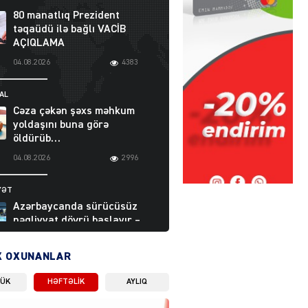
80 manatlıq Prezident
təqaüdü ilə bağlı VACİB
AÇIQLAMA
04.08.2026
4383
AL
Cəza çəkən şəxs məhkum
yoldaşını buna görə
öldürüb…
04.08.2026
2996
YƏT
Azərbaycanda sürücüsüz
nəqliyyat dövrü başlayır –
BELƏ işləyəcək
04.08.2026
4002
X OXUNANLAR
LÜK
HƏFTƏLIK
AYLIQ
ƏT
XİN rəhbərindən TRİPP