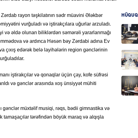
 Zərdab rayon təşkilatının sədr müavini Ələkbər
HÜQUQ
iyyətini vurğuladı və iştirakçılara uğurlar arzuladı.
CƏMIY
əyi və əldə olunan biliklərdən səmərəli yararlanmağı
Məmmədova və ardınca Həsən bəy Zərdabi adına Ev
 çıxış edərək belə layihələrin region gənclərinin
urğuladılar.
CƏMIY
manı iştirakçılar və qonaqlar üçün çay, kofe süfrəsi
rıldı və gənclər arasında xoş ünsiyyət mühiti
MANŞE
 gənclər müxtəlif musiqi, rəqs, bədii gimnastika və
rək tamaşaçılar tərəfindən böyük maraq və alqışla