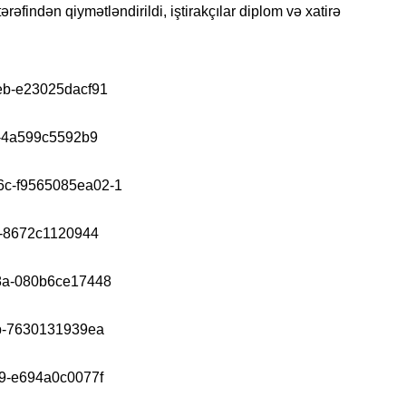
ərəfindən qiymətləndirildi, iştirakçılar diplom və xatirə
SIYAS
DÜNYA
CƏMIY
SIYAS