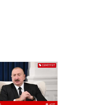
Azərbaycanın xarici
siyasəti açıq,
balanslaşdırılmış
siyasətdir
03.08.2026
5516
ƏT
Azərbaycan son illərdə
Türk dövlətləri ilə
əlaqələrini ardıcıl şəkildə
gücləndirir
03.08.2026
3500
CƏMIYYƏT
ƏT
Qırğızıstanın dağ turizmi,
Azərbaycanın isə tarix
vəmədəniyyət turizmi böyük
imkanlara malikdir
03.08.2026
5520
6
4397