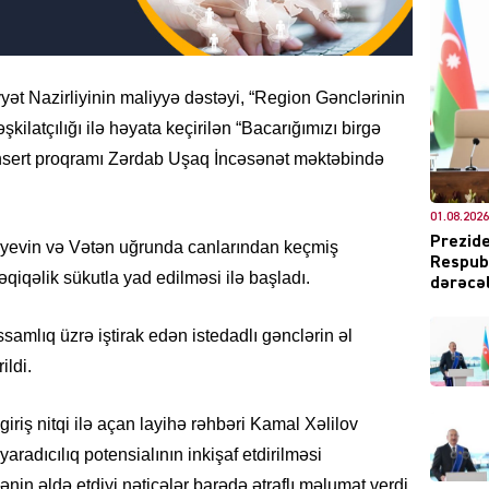
t Nazirliyinin maliyyə dəstəyi, “Region Gənclərinin
DÜNYA
əşkilatçılığı ilə həyata keçirilən “Bacarığımızı birgə
 konsert proqramı Zərdab Uşaq İncəsənət məktəbində
01.08.2026
ŞOU-B
Prezide
iyevin və Vətən uğrunda canlarından keçmiş
Respubl
dəqiqəlik sükutla yad edilməsi ilə başladı.
dərəcəl
amlıq üzrə iştirak edən istedadlı gənclərin əl
ildi.
CƏMIY
 giriş nitqi ilə açan layihə rəhbəri Kamal Xəlilov
aradıcılıq potensialının inkişaf etdirilməsi
ənin əldə etdiyi nəticələr barədə ətraflı məlumat verdi.