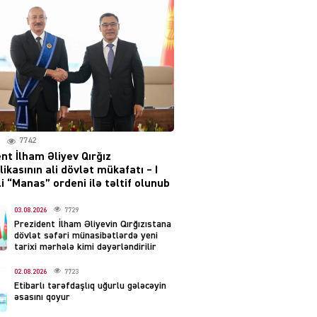
layihəsi ilə bağlı AÇIQLAMA
04.08.2026
4385
Müharibə Rusiyanın belini
bükür
04.08.2026
3998
7742
IZNES
nt İlham Əliyev Qırğız
Ekranlardan uzaq qalan
ikasının ali dövlət mükafatı – I
məşhur aktrisanın yeni
i “Manas” ordeni ilə təltif olunub
qazanc mənbəyi ortaya
çıxdı
03.08.2026
7729
Prezident İlham Əliyevin Qırğızıstana
04.08.2026
2162
dövlət səfəri münasibətlərdə yeni
tarixi mərhələ kimi dəyərləndirilir
YƏT
02.08.2026
7723
Hüseyn Həsənov haqqında
Etibarlı tərəfdaşlıq uğurlu gələcəyin
həbs qərarı verildi –
əsasını qoyur
Milyonluq əmlakı müsadirə