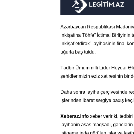
Azərbaycan Respublikası Mədəniyyə
İnkişafına Töhfə” İctimai Birliyinin t
inkişaf etdirək” layihəsinin final
uğurla baş tutdu.
Tədbir Ümummilli Lider Heydər Əl
şəhidlərimizin əziz xatirəsinin bir 
Daha sonra layihə çərçivəsində rəss
işlərindən ibarət sərgiyə baxış keçir
Xeberaz.info
xəbər verir ki, tədbiri
layihənin əsas məqsədi, gənclərin y
istiqamətində görülən işlər və layih