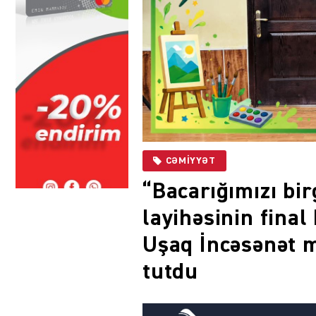
CƏMIYYƏT
“Bacarığımızı bir
layihəsinin fina
Uşaq İncəsənət 
tutdu