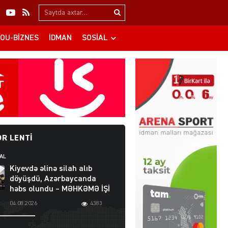
Search…
OU-BIZNES
İDMAN
SOSIAL
R LENTI
AL
Kiyevdə əlinə silah alıb
döyüşdü, Azərbaycanda
həbs olundu – MƏHKƏMƏ İŞİ
04.08.2026
4383