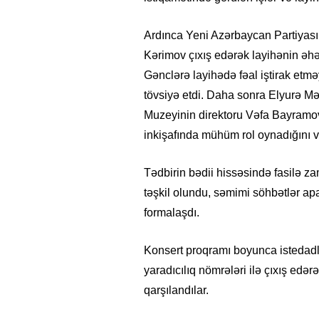
Ardınca Yeni Azərbaycan Partiyası
Kərimov çıxış edərək layihənin əhəm
Gənclərə layihədə fəal iştirak etm
tövsiyə etdi. Daha sonra Elyurə 
Muzeyinin direktoru Vəfa Bayramova
inkişafında mühüm rol oynadığını v
Tədbirin bədii hissəsində fasilə za
təşkil olundu, səmimi söhbətlər apa
formalaşdı.
Konsert proqramı boyunca istedadlı
yaradıcılıq nömrələri ilə çıxış edə
qarşılandılar.