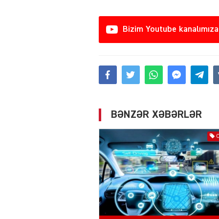
Bizim Youtube kanalımıza
BƏNZƏR XƏBƏRLƏR