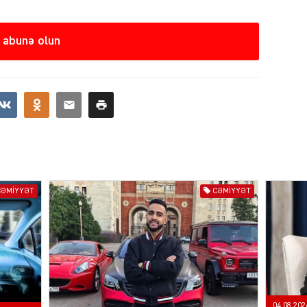
 abunə olun
SIYAS
CƏMIYYƏT
CƏMIYYƏT
SIYAS
04.08.202