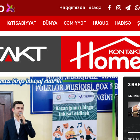
Haqqımızda
Əlaqə
T
İQTISADIYYAT
DÜNYA
CƏMIYYƏT
HÜQUQ
HADISƏ
Ş
XƏBƏ
KRIMIN
SOSIAL