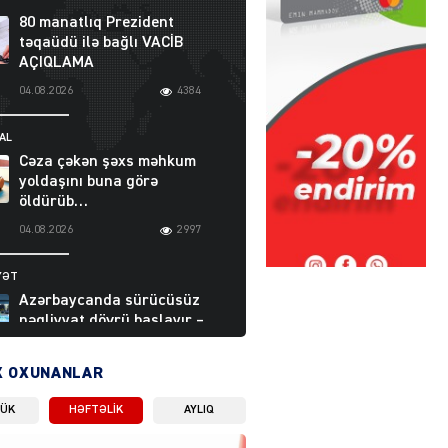
80 manatlıq Prezident
təqaüdü ilə bağlı VACİB
AÇIQLAMA
04.08.2026
4384
AL
Cəza çəkən şəxs məhkum
yoldaşını buna görə
öldürüb…
04.08.2026
2997
YƏT
Azərbaycanda sürücüsüz
nəqliyyat dövrü başlayır –
BELƏ işləyəcək
04.08.2026
4003
X OXUNANLAR
LÜK
HƏFTƏLIK
AYLIQ
ƏT
XİN rəhbərindən TRİPP