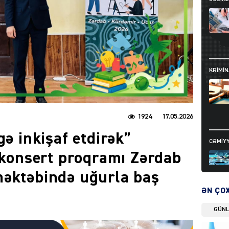
KRIMIN
1924
17.05.2026
gə inkişaf etdirək”
CƏMIY
l konsert proqramı Zərdab
məktəbində uğurla baş
ƏN ÇO
GÜN
SIYAS