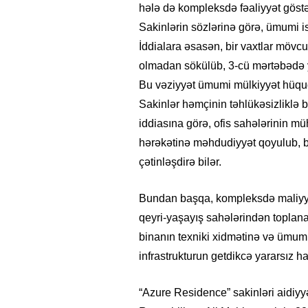
hələ də kompleksdə fəaliyyət göstər
Sakinlərin sözlərinə görə, ümumi ist
İddialara əsasən, bir vaxtlar mövc
olmadan sökülüb, 3-cü mərtəbədə ye
Bu vəziyyət ümumi mülkiyyət hüquq
Sakinlər həmçinin təhlükəsizliklə ba
iddiasına görə, ofis sahələrinin müh
hərəkətinə məhdudiyyət qoyulub, b
çətinləşdirə bilər.
Bundan başqa, kompleksdə maliyyə ş
qeyri-yaşayış sahələrindən toplanan
binanın texniki xidmətinə və ümumi 
infrastrukturun getdikcə yararsız 
“Azure Residence” sakinləri aidiy