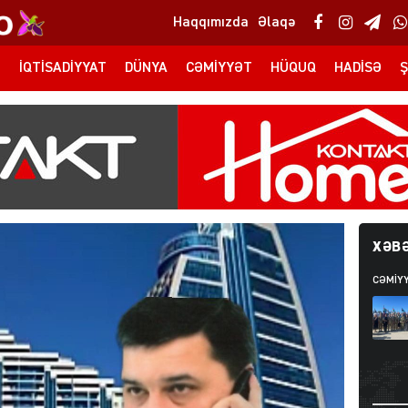
Haqqımızda
Əlaqə
T
İQTISADIYYAT
DÜNYA
CƏMIYYƏT
HÜQUQ
HADISƏ
Ş
XƏBƏ
CƏMIY