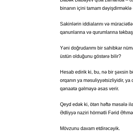
binanın içini tamam dəyişdirməklə ö
Sakinlərin iddialarını və müraciətl
qanunlarına və qurumlarına təkbaşın
Yəni doğrudanmı bir sahibkar nü
üstün olduğunu göstərə bilir?
Hesab edirik ki, bu, nə bir şəxsin 
orqanın ya məsuliyyətsizliyidir, ya
qənaətə gəlməyə əsas verir.
Qeyd edək ki, ötən həftə məsələ il
Ədliyyə naziri hörmətli Fərid Əhmə
Mövzunu davam etdirəcəyik.