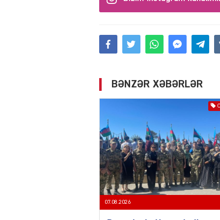
BƏNZƏR XƏBƏRLƏR
07.08.2026