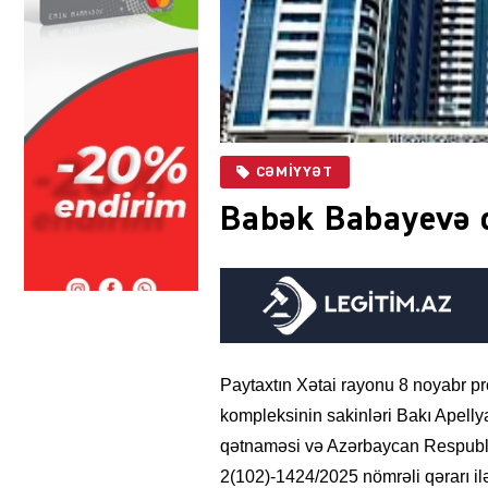
CƏMIYYƏT
Babək Babayevə 
Paytaxtın Xətai rayonu 8 noyabr p
kompleksinin sakinləri Bakı Apel
qətnaməsi və Azərbaycan Respublik
2(102)-1424/2025 nömrəli qərarı il