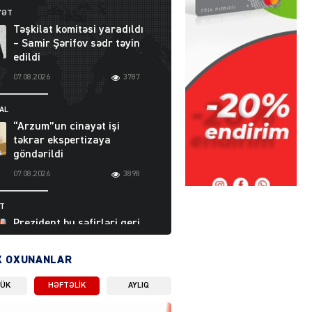
YƏT
Təşkilat komitəsi yaradıldı
– Samir Şərifov sədr təyin
edildi
07.08.2026
3787
AL
“Arzum”un cinayət işi
təkrar ekspertizaya
göndərildi
07.08.2026
3898
ƏT
Prezident bu səfirləri geri
çağırdı – Abel
Məhərrəmovun oğlu da var
X OXUNANLAR
07.08.2026
5710
LÜK
HƏFTƏLIK
AYLIQ