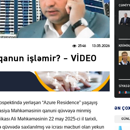
CƏMIY
2546
13.05.2026
KRIMIN
qanun işləmir? – VİDEO
SIYAS
rospektində yerləşən “Azure Residence” yaşayış
ƏN ÇO
lyasiya Məhkəməsinin qanuni qüvvəyə minmiş
ası Ali Məhkəməsinin 22 may 2025-ci il tarixli,
GÜN
ə qüvvədə saxlanılmış və icrası məcburi olan yekun
DÜNYA