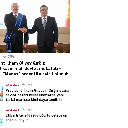
Moskvada güclü partlayış
səsləri eşidildi
07.08.2026
5488
Rusiya-Ukrayna
münaqişəsinin həllində
irəliləyiş var – Tramp
07.08.2026
7756
5499
nt İlham Əliyev Qırğız
ikasının ali dövlət mükafatı – I
YƏT
i “Manas” ordeni ilə təltif olunub
Prezident 2 fərman
imzaladı
03.08.2026
7743
Prezident İlham Əliyevin Qırğızıstana
07.08.2026
5488
dövlət səfəri münasibətlərdə yeni
tarixi mərhələ kimi dəyərləndirilir
 SİYASƏT
02.08.2026
7733
Tehran və İrəvandan
Etibarlı tərəfdaşlıq uğurlu gələcəyin
“Tramp yolu”na HƏMLƏ –
əsasını qoyur
REAKSİYA