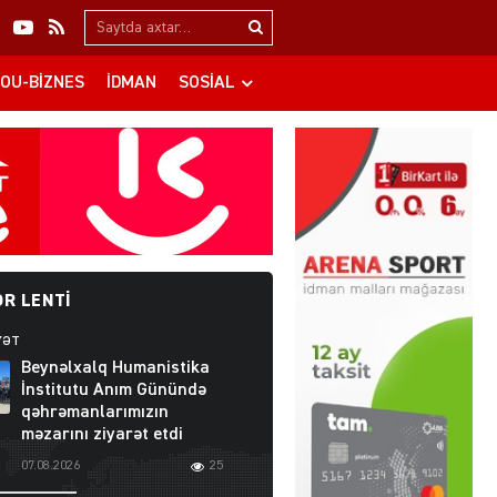
Search…
OU-BIZNES
İDMAN
SOSIAL
R LENTI
YƏT
Beynəlxalq Humanistika
İnstitutu Anım Günündə
qəhrəmanlarımızın
məzarını ziyarət etdi
07.08.2026
25