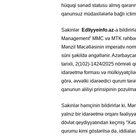
hüquqi sənəd statusu almış qərar
qanunsuz müdaxilələrlə bağlı ictim
Sakinlər
Edliyyeinfo.az
-a bildiri
Management” MMC və MTK rəhbəri 
Mənzil Məcəlləsinin imperativ nor
süni şəkildə əngəllənir. Azərbayc
tarixli, 2(102)-1424/2025 nömrəli 
idarəetmə forması və mülkiyyətçilər
görə, əvvəlki idarəedici qurum tərə
qanunun aliliyi prinsipinin pozulmas
Sakinlər həmçinin bildirirlər ki, 
yalnız bir idarəetmə orqanı fəaliyyə
dövlət qeydiyyatından keçmiş “Xə
qurumu kimi göstərilsə də, iddiala