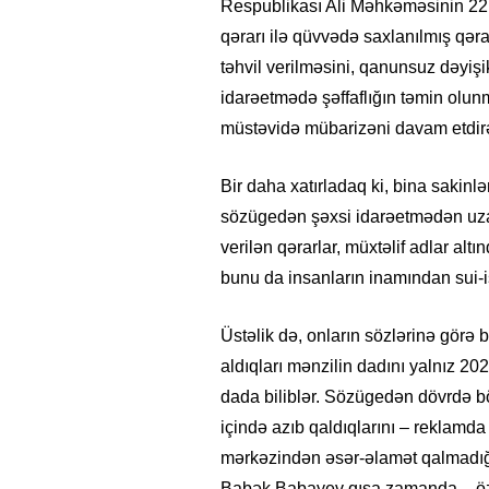
Respublikası Ali Məhkəməsinin 22 m
qərarı ilə qüvvədə saxlanılmış qər
təhvil verilməsini, qanunsuz dəyişi
idarəetmədə şəffaflığın təmin olunma
müstəvidə mübarizəni davam etdirə
Bir daha xatırladaq ki, bina sakin
sözügedən şəxsi idarəetmədən uzaql
verilən qərarlar, müxtəlif adlar altı
bunu da insanların inamından sui-i
Üstəlik də, onların sözlərinə görə 
aldıqları mənzilin dadını yalnız 2
dada biliblər. Sözügedən dövrdə bö
içində azıb qaldıqlarını – reklamd
mərkəzindən əsər-əlamət qalmadığ
Babək Babayev qısa zamanda – özü