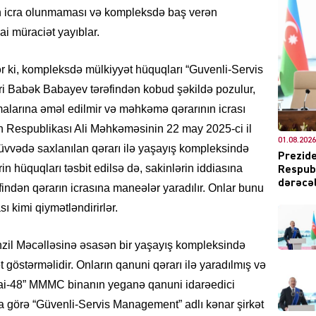
ın icra olunmaması və kompleksdə baş verən
ai müraciət yayıblar.
rlər ki, kompleksdə mülkiyyət hüquqları “Guvenli-Servis
DÜNYA
Babək Babayev tərəfindən kobud şəkildə pozulur,
malarına əməl edilmir və məhkəmə qərarının icrası
an Respublikası Ali Məhkəməsinin 22 may 2025-ci il
01.08.2026
qüvvədə saxlanılan qərarı ilə yaşayış kompleksində
Prezide
in hüquqları təsbit edilsə də, sakinlərin iddiasına
Respubl
CƏMIY
dərəcəl
findən qərarın icrasına maneələr yaradılır. Onlar bunu
ı kimi qiymətləndirirlər.
Mənzil Məcəlləsinə əsasən bir yaşayış kompleksində
XARİCİ
t göstərməlidir. Onların qanuni qərarı ilə yaradılmış və
tai-48” MMMC binanın yeganə qanuni idarəedici
ra görə “Güvenli-Servis Management” adlı kənar şirkət