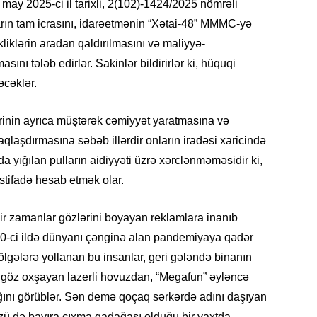
ay 2025-ci il tarixli, 2(102)-1424/2025 nömrəli
arın tam icrasını, idarəetmənin “Xətai-48” MMMC-yə
kliklərin aradan qaldırılmasını və maliyyə-
sını tələb edirlər. Sakinlər bildirirlər ki, hüquqi
KRIMIN
cəklər.
lərinin ayrıca müştərək cəmiyyət yaratmasına və
aşdırmasına səbəb illərdir onların iradəsi xaricində
nda yığılan pulların aidiyyəti üzrə xərclənməməsidir ki,
SOSIAL
stifadə hesab etmək olar.
bir zamanlar gözlərini boyayan reklamlara inanıb
020-ci ildə dünyanı çənginə alan pandemiyaya qədər
lgələrə yollanan bu insanlar, geri gələndə binanın
KRIMIN
a göz oxşayan lazerli hovuzdan, “Megafun” əyləncə
ını görüblər. Sən demə qoçaq sərkərdə adını daşıyan
 də bayıra çıxma qadağası olduğu bir vaxtda