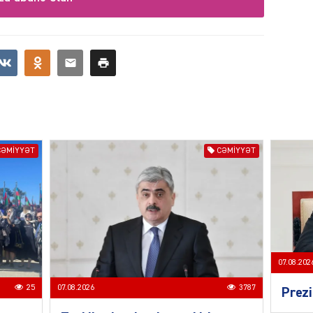
MANŞE
CƏMIYYƏT
CƏMIYYƏT
SIYAS
07.08.202
DÜNYA
25
07.08.2026
3787
Prezi