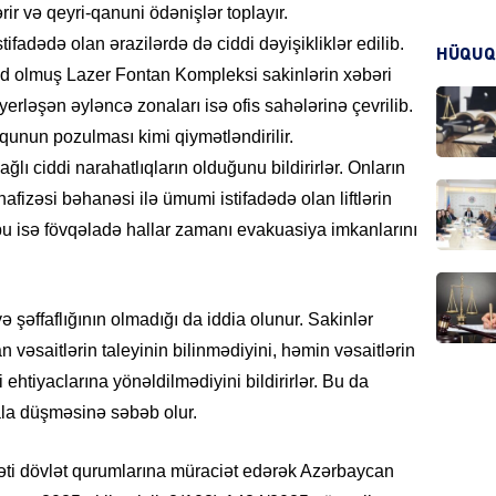
ir və qeyri-qanuni ödənişlər toplayır.
ifadədə olan ərazilərdə də ciddi dəyişikliklər edilib.
HÜQUQ
KRIMIN
ud olmuş Lazer Fontan Kompleksi sakinlərin xəbəri
rləşən əyləncə zonaları isə ofis sahələrinə çevrilib.
unun pozulması kimi qiymətləndirilir.
ğlı ciddi narahatlıqların olduğunu bildirirlər. Onların
afizəsi bəhanəsi ilə ümumi istifadədə olan liftlərin
HADIS
u isə fövqəladə hallar zamanı evakuasiya imkanlarını
əffaflığının olmadığı da iddia olunur. Sakinlər
DÜNYA
 vəsaitlərin taleyinin bilinmədiyini, həmin vəsaitlərin
ehtiyaclarına yönəldilmədiyini bildirirlər. Bu da
hala düşməsinə səbəb olur.
yəti dövlət qurumlarına müraciət edərək Azərbaycan
HADIS