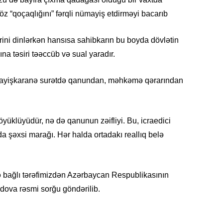
z “qoçaqlığını” fərqli nümayiş etdirməyi bacarıb
CƏMIY
ərini dinlərkən hansısa sahibkarın bu boyda dövlətin
a təsiri təəccüb və sual yaradır.
mayişkaranə surətdə qanundan, məhkəmə qərarından
SIYAS
böyüklüyüdür, nə də qanunun zəifliyi. Bu, icraedici
 da şəxsi marağı. Hər halda ortadakı reallıq belə
DÜNYA
ə bağlı tərəfimizdən Azərbaycan Respublikasının
dova rəsmi sorğu göndərilib.