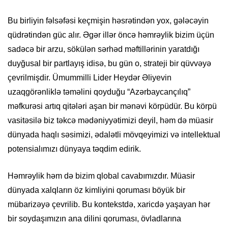
Bu birliyin fəlsəfəsi keçmişin həsrətindən yox, gələcəyin
qüdrətindən güc alır. Əgər illər öncə həmrəylik bizim üçün
sadəcə bir arzu, sökülən sərhəd məftillərinin yaratdığı
duyğusal bir partlayış idisə, bu gün o, strateji bir qüvvəyə
çevrilmişdir. Ümummilli Lider Heydər Əliyevin
uzaqgörənliklə təməlini qoyduğu “Azərbaycançılıq”
məfkurəsi artıq qitələri aşan bir mənəvi körpüdür. Bu körpü
vasitəsilə biz təkcə mədəniyyətimizi deyil, həm də müasir
dünyada haqlı səsimizi, ədalətli mövqeyimizi və intellektual
potensialımızı dünyaya təqdim edirik.
Həmrəylik həm də bizim qlobal cavabımızdır. Müasir
dünyada xalqların öz kimliyini qoruması böyük bir
mübarizəyə çevrilib. Bu kontekstdə, xaricdə yaşayan hər
bir soydaşımızın ana dilini qoruması, övladlarına