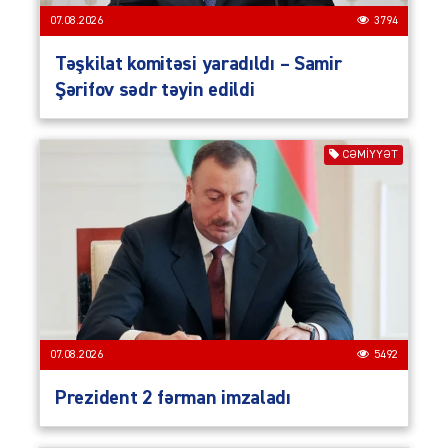
07.08.2026
3794
Təşkilat komitəsi yaradıldı – Samir
Şərifov sədr təyin edildi
CƏMIYYƏT
07.08.2026
5492
Prezident 2 fərman imzaladı