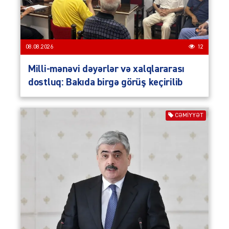
08.08.2026
12
Milli-mənəvi dəyərlər və xalqlararası
dostluq: Bakıda birgə görüş keçirilib
CƏMIYYƏT