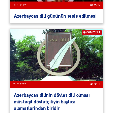
03.08.2026
2702
Azərbaycan dili gününün təsis edilməsi
CƏMIYYƏT
03.08.2026
3514
Azərbaycan dilinin dövlət dili olması
müstəqil dövlətçiliyin başlıca
əlamətlərindən biridir