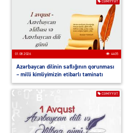
CƏMIYYƏT
01.08.2026
4405
Azərbaycan dilinin saflığının qorunması
– milli kimliyimizin etibarlı təminatı
CƏMIYYƏT