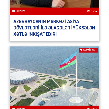
01.08.2026
1994
AZƏRBAYCANIN MƏRKƏZİ ASİYA
DÖVLƏTLƏRİ İLƏ ƏLAQƏLƏRİ YÜKSƏLƏN
XƏTLƏ İNKİŞAF EDİR!
CƏMIYYƏT