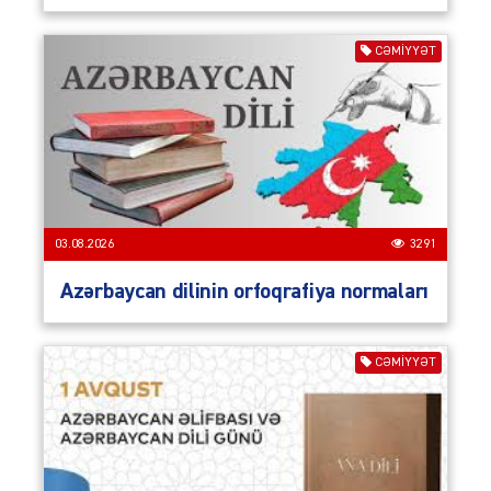
CƏMIYYƏT
03.08.2026
3291
Azərbaycan dilinin orfoqrafiya normaları
CƏMIYYƏT