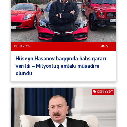
04.08.2026
5501
Hüseyn Həsənov haqqında həbs qərarı
verildi – Milyonluq əmlakı müsadirə
olundu
CƏMIYYƏT