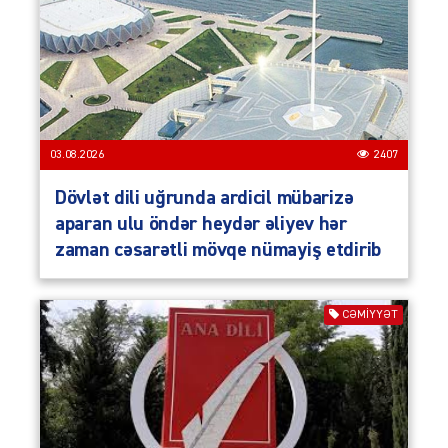
03.08.2026
2407
Dövlət dili uğrunda ardicil mübarizə
aparan ulu öndər heydər əliyev hər
zaman cəsarətli mövqe nümayiş etdirib
CƏMIYYƏT