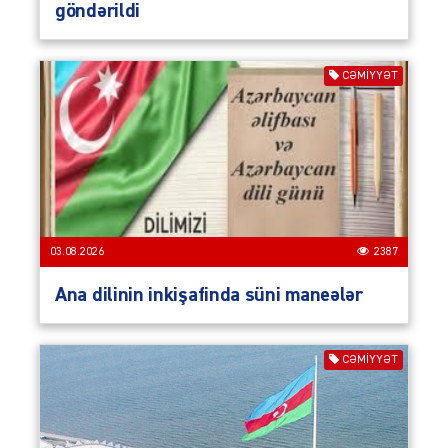
göndərildi
CƏMIYYƏT
03.08.2026
2387
Ana dilinin inkişafinda süni maneələr
CƏMIYYƏT