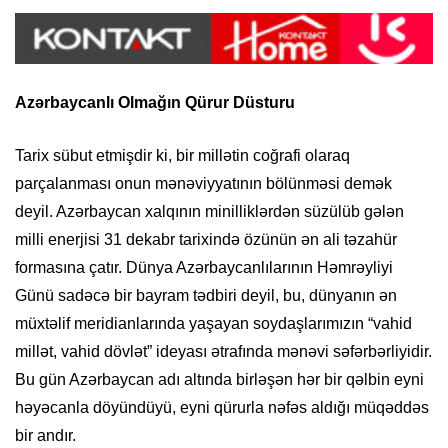
Azərbaycanlı Olmağın Qürur Düsturu
Tarix sübut etmişdir ki, bir millətin coğrafi olaraq
parçalanması onun mənəviyyatının bölünməsi demək
deyil. Azərbaycan xalqının minilliklərdən süzülüb gələn
milli enerjisi 31 dekabr tarixində özünün ən ali təzahür
formasına çatır. Dünya Azərbaycanlılarının Həmrəyliyi
Günü sadəcə bir bayram tədbiri deyil, bu, dünyanın ən
müxtəlif meridianlarında yaşayan soydaşlarımızın “vahid
millət, vahid dövlət” ideyası ətrafında mənəvi səfərbərliyidir.
Bu gün Azərbaycan adı altında birləşən hər bir qəlbin eyni
həyəcanla döyündüyü, eyni qürurla nəfəs aldığı müqəddəs
bir andır.