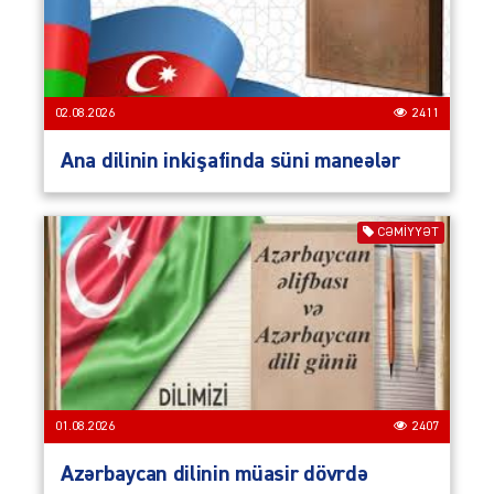
02.08.2026
2411
Ana dilinin inkişafinda süni maneələr
CƏMIYYƏT
01.08.2026
2407
Azərbaycan dilinin müasir dövrdə