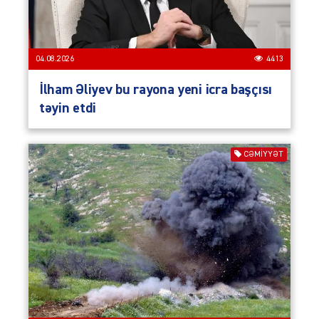
04.08.2026
4413
İlham Əliyev bu rayona yeni icra başçısı
təyin etdi
CƏMIYYƏT