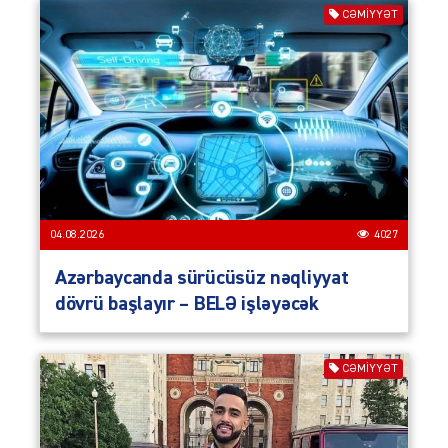
CƏMIYYƏT
04.08.2026
4027
Azərbaycanda sürücüsüz nəqliyyat
dövrü başlayır – BELƏ işləyəcək
CƏMIYYƏT