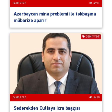
04.08.2026
4913
Azərbaycan mina problemi ilə təkbaşına
mübarizə aparır
CƏMIYYƏT
04.08.2026
4410
Sədərəkdən Culfaya icra başçısı