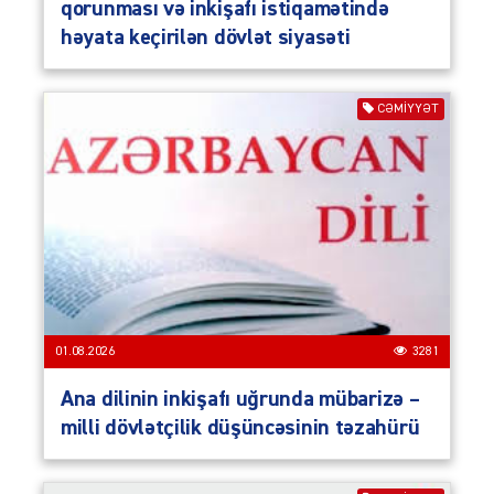
qorunması və inkişafı istiqamətində
həyata keçirilən dövlət siyasəti
CƏMIYYƏT
01.08.2026
3281
Ana dilinin inkişafı uğrunda mübarizə –
milli dövlətçilik düşüncəsinin təzahürü