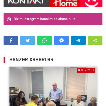
Bizim Instagram kanalımıza abunə olun
BƏNZƏR XƏBƏRLƏR
CƏMIYYƏT