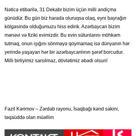
Nəticə etibarilə, 31 Dekabr bizim üçün milli andiçmə
günüdür. Bu gün biz harada oluruqsa olaq, eyni bayrağın
kölgəsində olduğumuzu hiss edirik. Azərbaycan bizim
mənəvi və fiziki evimizdir. Bu evin sütunlarını möhkəm
tutmaq, onun işığını sönməyə qoymamaq isə dünyanın hər
yerində yaşayan hər bir azərbaycanlının şərəf borcudur.
Milli birliyimiz sarsılmaz, dövlətimiz əbədi olsun!
Fazil Kərimov – Zərdab rayonu, İsaqbağı kənd sakini,
təqaüddə olan müəllim