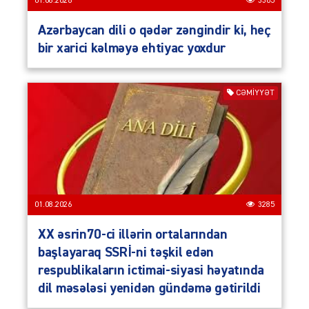
01.08.2026
3305
Azərbaycan dili o qədər zəngindir ki, heç
bir xarici kəlməyə ehtiyac yoxdur
CƏMIYYƏT
01.08.2026
3285
XX əsrin70-ci illərin ortalarından
başlayaraq SSRİ-ni təşkil edən
respublikaların ictimai-siyasi həyatında
dil məsələsi yenidən gündəmə gətirildi