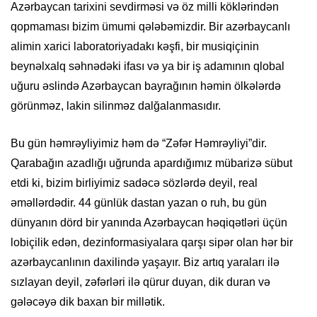
Azərbaycan tarixini sevdirməsi və öz milli köklərindən
qopmaması bizim ümumi qələbəmizdir. Bir azərbaycanlı
alimin xarici laboratoriyadakı kəşfi, bir musiqiçinin
beynəlxalq səhnədəki ifası və ya bir iş adamının qlobal
uğuru əslində Azərbaycan bayrağının həmin ölkələrdə
görünməz, lakin silinməz dalğalanmasıdır.
Bu gün həmrəyliyimiz həm də “Zəfər Həmrəyliyi”dir.
Qarabağın azadlığı uğrunda apardığımız mübarizə sübut
etdi ki, bizim birliyimiz sadəcə sözlərdə deyil, real
əməllərdədir. 44 günlük dastan yazan o ruh, bu gün
dünyanın dörd bir yanında Azərbaycan həqiqətləri üçün
lobiçilik edən, dezinformasiyalara qarşı sipər olan hər bir
azərbaycanlının daxilində yaşayır. Biz artıq yaraları ilə
sızlayan deyil, zəfərləri ilə qürur duyan, dik duran və
gələcəyə dik baxan bir millətik.